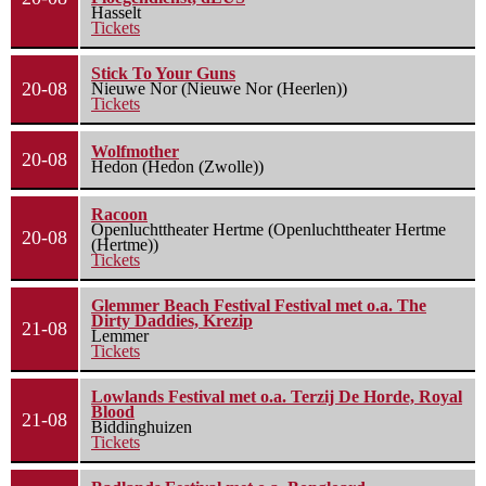
Hasselt
Tickets
Stick To Your Guns
20-08
Nieuwe Nor (Nieuwe Nor (Heerlen))
Tickets
Wolfmother
20-08
Hedon (Hedon (Zwolle))
Racoon
Openluchttheater Hertme (Openluchttheater Hertme
20-08
(Hertme))
Tickets
Glemmer Beach Festival Festival met o.a. The
Dirty Daddies, Krezip
21-08
Lemmer
Tickets
Lowlands Festival met o.a. Terzij De Horde, Royal
Blood
21-08
Biddinghuizen
Tickets