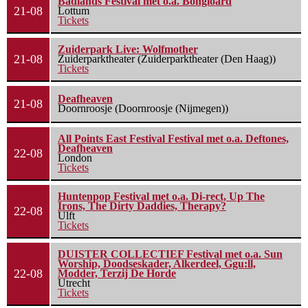
Badlands Festival met o.a. Bongloard
21-08
Lottum
Tickets
Zuiderpark Live: Wolfmother
21-08
Zuiderparktheater (Zuiderparktheater (Den Haag))
Tickets
Deafheaven
21-08
Doornroosje (Doornroosje (Nijmegen))
All Points East Festival Festival met o.a. Deftones,
Deafheaven
22-08
London
Tickets
Huntenpop Festival met o.a. Di-rect, Up The
Irons, The Dirty Daddies, Therapy?
22-08
Ulft
Tickets
DUISTER COLLECTIEF Festival met o.a. Sun
Worship, Doodseskader, Alkerdeel, Ggu:ll,
22-08
Modder, Terzij De Horde
Utrecht
Tickets