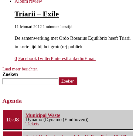
Album review
Triarii – Exile
11 februari 2012
1 minuten leestijd
De samenwerking met Ordo Rosarius Equilibrio heeft Triarii
in korte tijd bij het grote(re) publiek …
0
Facebook
Twitter
Pinterest
Linkedin
Email
Laad meer berichten
Zoeken
Zoeken
Agenda
Municipal Waste
10-08
Dynamo (Dynamo (Eindhoven))
Tickets