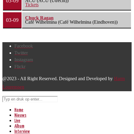
03-09
ACU (ACU (Utrecht))
Tickets
Chuck Ragan
03-09
Café Wilhelmina (Café Wilhelmina (Eindhoven))
Facebook
Twitter
Instagram
Flickr
@2023 - All Right Reserved. Designed and Developed by
Harm
Lourenssen
Home
Nieuws
Live
Album
Interview