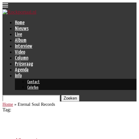
Home
Nieuws
Live
Album
Interview
Video
Column
Prijsvraag
Agenda
Info
Contact
Colofon
Zoeken
Home
»
Eternal Soul Records
Tag:
Eternal Soul Records