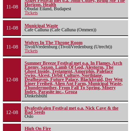
Sziget Festival met o.a. John Coffey, Bring Me The
Horizon, Health
11-08
Óbudai Eiland, Budapest
Tickets
Municipal Waste
11-08
Cafe Calluna (Cafe Calluna (Ommen))
Wolves In The Throne Room
11-08
TivoliVredenburg (TivoliVredenburg (Utrecht))
Tickets
Summer Breeze Festival met o.a. In Flames, Arch
Enemy, Saxon, Lamb Of God, Alestorm, The
Ghost Inside, Testament, Amorphis, Paleface
Swiss, Alcest, Orbit Culture, Northlane,
12-08
Deafheaven, Future Palace, Blackbraid, Der Weg
Einer Freiheit, Alien Ant Farm, Municipal Waste,
Thundermother, From Fall To Spring, Misery
Index, Parasite inc., Groza
Dinkelsbühl
Øyafestivalen Festival met o.a. Nick Cave & the
12-08
Bad Seeds
Oslo
High On Fire