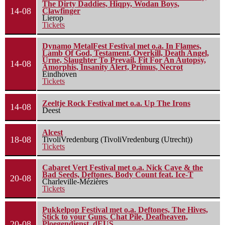
The Dirty Daddies, Hiqpy, Wodan Boys,
14-08
Clawfinger
Lierop
Tickets
Dynamo MetalFest Festival met o.a. In Flames,
Lamb Of God, Testament, Overkill, Death Angel,
Urne, Slaughter To Prevail, Fit For An Autopsy,
14-08
Amorphis, Insanity Alert, Primus, Necrot
Eindhoven
Tickets
Zeeltje Rock Festival met o.a. Up The Irons
14-08
Deest
Alcest
18-08
TivoliVredenburg (TivoliVredenburg (Utrecht))
Tickets
Cabaret Vert Festival met o.a. Nick Cave & the
Bad Seeds, Deftones, Body Count feat. Ice-T
20-08
Charleville-Mézières
Tickets
Pukkelpop Festival met o.a. Deftones, The Hives,
Stick to your Guns, Chat Pile, Deafheaven,
20-08
Ploegendienst, dEUS