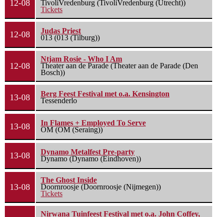
12-08
TivoliVredenburg (TivoliVredenburg (Utrecht))
Tickets
Judas Priest
12-08
013 (013 (Tilburg))
Ntjam Rosie - Who I Am
12-08
Theater aan de Parade (Theater aan de Parade (Den
Bosch))
Berg Feest Festival met o.a. Kensington
13-08
Tessenderlo
In Flames + Employed To Serve
13-08
OM (OM (Seraing))
Dynamo Metalfest Pre-party
13-08
Dynamo (Dynamo (Eindhoven))
The Ghost Inside
13-08
Doornroosje (Doornroosje (Nijmegen))
Tickets
Nirwana Tuinfeest Festival met o.a. John Coffey,