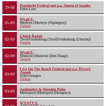
Popelucht Festival met o.a. Queen of Spades
29-08
Etten-Leur
Wyatt E.
01-09
Merleyn (Merleyn (Nijmegen))
Tickets
Chuck Ragan
02-09
TivoliVredenburg (TivoliVredenburg (Utrecht))
Tickets
Wyatt E.
02-09
Musicon (Musicon (Den Haag))
Tickets
Live On The Beach Festival met o.a. Di-rect,
Anouk
03-09
Scheveningen
Tickets
Antimatter & Sleeping Pulse
03-09
Metropool (Metropool (Hengelo))
WYATT E.