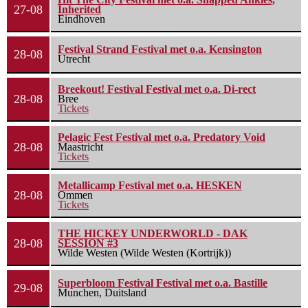
27-08
Inherited
Eindhoven
Festival Strand Festival met o.a. Kensington
28-08
Utrecht
Breekout! Festival Festival met o.a. Di-rect
28-08
Bree
Tickets
Pelagic Fest Festival met o.a. Predatory Void
28-08
Maastricht
Tickets
Metallicamp Festival met o.a. HESKEN
28-08
Ommen
Tickets
THE HICKEY UNDERWORLD - DAK
28-08
SESSION #3
Wilde Westen (Wilde Westen (Kortrijk))
Superbloom Festival Festival met o.a. Bastille
29-08
Munchen, Duitsland