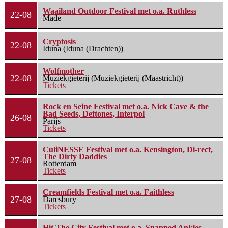
Waailand Outdoor Festival met o.a. Ruthless
22-08
Made
Cryptosis
22-08
Iduna (Iduna (Drachten))
Wolfmother
22-08
Muziekgieterij (Muziekgieterij (Maastricht))
Tickets
Rock en Seine Festival met o.a. Nick Cave & the
Bad Seeds, Deftones, Interpol
26-08
Parijs
Tickets
CuliNESSE Festival met o.a. Kensington, Di-rect,
The Dirty Daddies
27-08
Rotterdam
Tickets
Creamfields Festival met o.a. Faithless
27-08
Daresbury
Tickets
Hit The City Festival met o.a. Snapped Ankles,