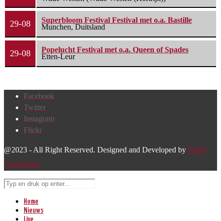
Superbloom Festival Festival met o.a. Bastille
29-08
Munchen, Duitsland
Popelucht Festival met o.a. Queen of Spades
29-08
Etten-Leur
Facebook
Twitter
Instagram
Flickr
@2023 - All Right Reserved. Designed and Developed by
Harm
Lourenssen
Home
Nieuws
Live