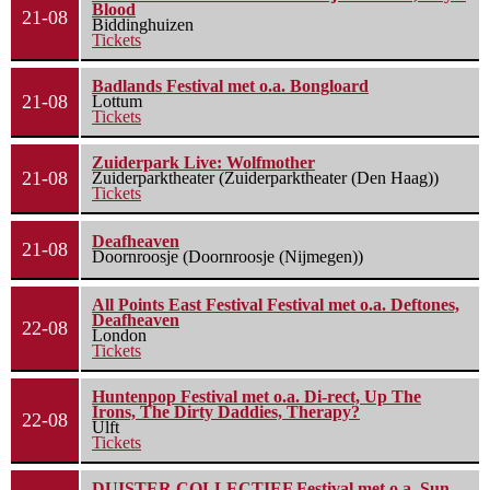
Blood
21-08
Biddinghuizen
Tickets
Badlands Festival met o.a. Bongloard
21-08
Lottum
Tickets
Zuiderpark Live: Wolfmother
21-08
Zuiderparktheater (Zuiderparktheater (Den Haag))
Tickets
Deafheaven
21-08
Doornroosje (Doornroosje (Nijmegen))
All Points East Festival Festival met o.a. Deftones,
Deafheaven
22-08
London
Tickets
Huntenpop Festival met o.a. Di-rect, Up The
Irons, The Dirty Daddies, Therapy?
22-08
Ulft
Tickets
DUISTER COLLECTIEF Festival met o.a. Sun