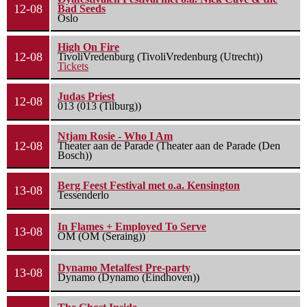
12-08
Bad Seeds
Oslo
High On Fire
12-08
TivoliVredenburg (TivoliVredenburg (Utrecht))
Tickets
Judas Priest
12-08
013 (013 (Tilburg))
Ntjam Rosie - Who I Am
12-08
Theater aan de Parade (Theater aan de Parade (Den
Bosch))
Berg Feest Festival met o.a. Kensington
13-08
Tessenderlo
In Flames + Employed To Serve
13-08
OM (OM (Seraing))
Dynamo Metalfest Pre-party
13-08
Dynamo (Dynamo (Eindhoven))