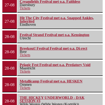
Creamfields Festival met o.a. Faithless
27-08
Daresbury
Tickets
Hit The City Festival met o.a. Snapped Ankles,
27-08
Inherited
Eindhoven
Festival Strand Festival met o.a. Kensington
28-08
Utrecht
Breekout! Festival Festival met o.a. Di-rect
28-08
Bree
Tickets
Pelagic Fest Festival met o.a. Predatory Void
28-08
Maastricht
Tickets
Metallicamp Festival met o.a. HESKEN
28-08
Ommen
Tickets
THE HICKEY UNDERWORLD - DAK
28-08
SESSION #3
Wilde Westen (Wilde Westen (Kortrijk))