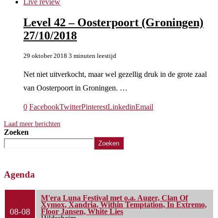
Live review
Level 42 – Oosterpoort (Groningen)
27/10/2018
29 oktober 2018
3 minuten leestijd
Net niet uitverkocht, maar wel gezellig druk in de grote zaal
van Oosterpoort in Groningen. …
0
Facebook
Twitter
Pinterest
Linkedin
Email
Laad meer berichten
Zoeken
Zoeken
Agenda
M'era Luna Festival met o.a. Auger, Clan Of
Xymox, Xandria, Within Temptation, In Extremo,
08-08
Floor Jansen, White Lies