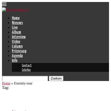
Home
Nieuws
Live
Album
Interview
Video
Column
Prijsvraag
Agenda
Info
Contact
Colofon
Zoeken
Home
»
Eternity-tour
Tag:
Eternity-tour