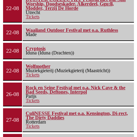
Worship, Doodseskader, Alkerdeel, Ggu:ll,
22-08
Modder, Terzij De Horde
Utrecht
Tickets
Waailand Outdoor Festival met o.a. Ruthless
22-08
Made
Cryptosis
22-08
Iduna (Iduna (Drachten))
Wolfmother
22-08
Muziekgieterij (Muziekgieterij (Maastricht))
Tickets
Rock en Seine Festival met o.a. Nick Cave & the
Bad Seeds, Deftones, Interpol
26-08
Parijs
Tickets
CuliNESSE Festival met o.a. Kensington, Di-rect,
The Dirty Daddies
27-08
Rotterdam
Tickets