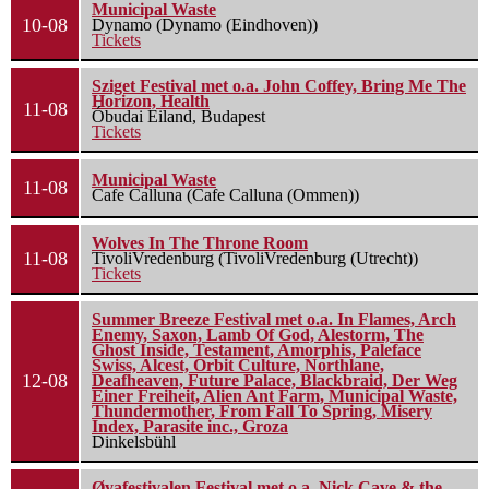
Municipal Waste
10-08
Dynamo (Dynamo (Eindhoven))
Tickets
Sziget Festival met o.a. John Coffey, Bring Me The
Horizon, Health
11-08
Óbudai Eiland, Budapest
Tickets
Municipal Waste
11-08
Cafe Calluna (Cafe Calluna (Ommen))
Wolves In The Throne Room
11-08
TivoliVredenburg (TivoliVredenburg (Utrecht))
Tickets
Summer Breeze Festival met o.a. In Flames, Arch
Enemy, Saxon, Lamb Of God, Alestorm, The
Ghost Inside, Testament, Amorphis, Paleface
Swiss, Alcest, Orbit Culture, Northlane,
12-08
Deafheaven, Future Palace, Blackbraid, Der Weg
Einer Freiheit, Alien Ant Farm, Municipal Waste,
Thundermother, From Fall To Spring, Misery
Index, Parasite inc., Groza
Dinkelsbühl
Øyafestivalen Festival met o.a. Nick Cave & the