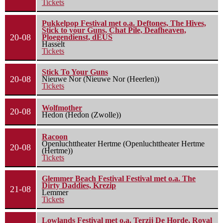
Tickets
Pukkelpop Festival met o.a. Deftones, The Hives,
Stick to your Guns, Chat Pile, Deafheaven,
20-08
Ploegendienst, dEUS
Hasselt
Tickets
Stick To Your Guns
20-08
Nieuwe Nor (Nieuwe Nor (Heerlen))
Tickets
Wolfmother
20-08
Hedon (Hedon (Zwolle))
Racoon
Openluchttheater Hertme (Openluchttheater Hertme
20-08
(Hertme))
Tickets
Glemmer Beach Festival Festival met o.a. The
Dirty Daddies, Krezip
21-08
Lemmer
Tickets
Lowlands Festival met o.a. Terzij De Horde, Royal