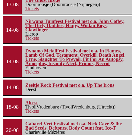
The Ghost Inside
13-08
Doornroosje (Doornroosje (Nijmegen))
Tickets
Nirwana Tuinfeest Festival met o.a. John Coffey,
The Dirty Daddies, Hiqpy, Wodan Boys,
14-08
Clawfinger
Lierop
Tickets
Dynamo MetalFest Festival met o.a. In Flames,
Lamb Of God, Testament, Overkill, Death Angel,
Urne, Slaughter To Prevail, Fit For An Autopsy,
14-08
Amorphis, Insanity Alert, Primus, Necrot
Eindhoven
Tickets
Zeeltje Rock Festival met o.a. Up The Irons
14-08
Deest
Alcest
18-08
TivoliVredenburg (TivoliVredenburg (Utrecht))
Tickets
Cabaret Vert Festival met o.a. Nick Cave & the
Bad Seeds, Deftones, Body Count feat. Ice-T
20-08
Charleville-Mézières