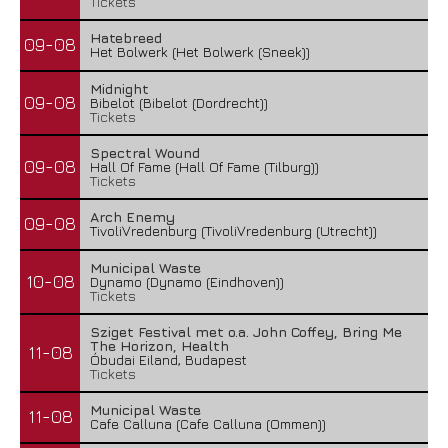
Tickets
Hatebreed
09-08
Het Bolwerk (Het Bolwerk (Sneek))
Midnight
09-08
Bibelot (Bibelot (Dordrecht))
Tickets
Spectral Wound
09-08
Hall Of Fame (Hall Of Fame (Tilburg))
Tickets
Arch Enemy
09-08
TivoliVredenburg (TivoliVredenburg (Utrecht))
Municipal Waste
10-08
Dynamo (Dynamo (Eindhoven))
Tickets
Sziget Festival met o.a. John Coffey, Bring Me
The Horizon, Health
11-08
Óbudai Eiland, Budapest
Tickets
Municipal Waste
11-08
Cafe Calluna (Cafe Calluna (Ommen))