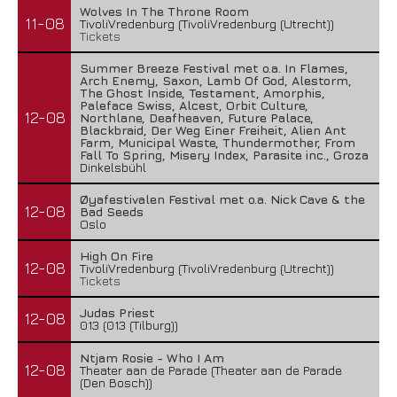
Wolves In The Throne Room
11-08
TivoliVredenburg (TivoliVredenburg (Utrecht))
Tickets
Summer Breeze Festival met o.a. In Flames,
Arch Enemy, Saxon, Lamb Of God, Alestorm,
The Ghost Inside, Testament, Amorphis,
Paleface Swiss, Alcest, Orbit Culture,
12-08
Northlane, Deafheaven, Future Palace,
Blackbraid, Der Weg Einer Freiheit, Alien Ant
Farm, Municipal Waste, Thundermother, From
Fall To Spring, Misery Index, Parasite inc., Groza
Dinkelsbühl
Øyafestivalen Festival met o.a. Nick Cave & the
12-08
Bad Seeds
Oslo
High On Fire
12-08
TivoliVredenburg (TivoliVredenburg (Utrecht))
Tickets
Judas Priest
12-08
013 (013 (Tilburg))
Ntjam Rosie - Who I Am
12-08
Theater aan de Parade (Theater aan de Parade
(Den Bosch))