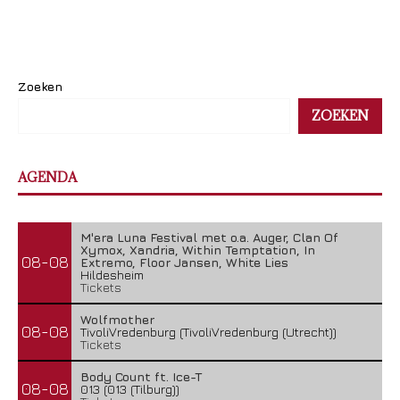
Zoeken
ZOEKEN
AGENDA
M'era Luna Festival met o.a. Auger, Clan Of
Xymox, Xandria, Within Temptation, In
08-08
Extremo, Floor Jansen, White Lies
Hildesheim
Tickets
Wolfmother
08-08
TivoliVredenburg (TivoliVredenburg (Utrecht))
Tickets
Body Count ft. Ice-T
08-08
013 (013 (Tilburg))