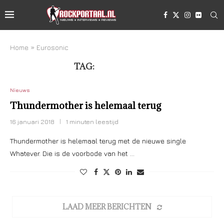
Home
»
Eurosonic
TAG:
EUROSONIC
Nieuws
Thundermother is helemaal terug
16 januari 2018
1 minuten leestijd
Thundermother is helemaal terug met de nieuwe single
Whatever. Die is de voorbode van het …
LAAD MEER BERICHTEN