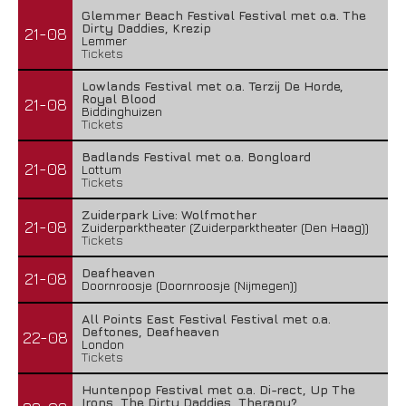
Glemmer Beach Festival Festival met o.a. The
Dirty Daddies, Krezip
21-08
Lemmer
Tickets
Lowlands Festival met o.a. Terzij De Horde,
Royal Blood
21-08
Biddinghuizen
Tickets
Badlands Festival met o.a. Bongloard
21-08
Lottum
Tickets
Zuiderpark Live: Wolfmother
21-08
Zuiderparktheater (Zuiderparktheater (Den Haag))
Tickets
Deafheaven
21-08
Doornroosje (Doornroosje (Nijmegen))
All Points East Festival Festival met o.a.
Deftones, Deafheaven
22-08
London
Tickets
Huntenpop Festival met o.a. Di-rect, Up The
Irons, The Dirty Daddies, Therapy?