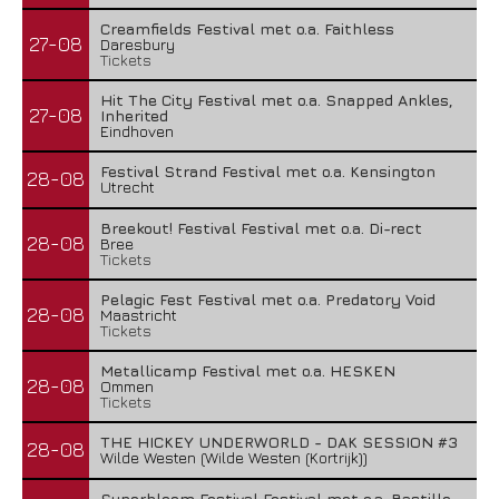
Creamfields Festival met o.a. Faithless
27-08
Daresbury
Tickets
Hit The City Festival met o.a. Snapped Ankles,
27-08
Inherited
Eindhoven
Festival Strand Festival met o.a. Kensington
28-08
Utrecht
Breekout! Festival Festival met o.a. Di-rect
28-08
Bree
Tickets
Pelagic Fest Festival met o.a. Predatory Void
28-08
Maastricht
Tickets
Metallicamp Festival met o.a. HESKEN
28-08
Ommen
Tickets
THE HICKEY UNDERWORLD - DAK SESSION #3
28-08
Wilde Westen (Wilde Westen (Kortrijk))
Superbloom Festival Festival met o.a. Bastille