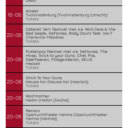
Deest
Alcest
18-08
TivoliVredenburg (TivoliVredenburg (Utrecht))
Tickets
Cabaret Vert Festival met o.a. Nick Cave & the
Bad Seeds, Deftones, Body Count feat. Ice-T
20-08
Charleville-Mézières
Tickets
Pukkelpop Festival met o.a. Deftones, The
Hives, Stick to your Guns, Chat Pile,
20-08
Deafheaven, Ploegendienst, dEUS
Hasselt
Tickets
Stick To Your Guns
20-08
Nieuwe Nor (Nieuwe Nor (Heerlen))
Tickets
Wolfmother
20-08
Hedon (Hedon (Zwolle))
Racoon
Openluchttheater Hertme (Openluchttheater
20-08
Hertme (Hertme))
Tickets