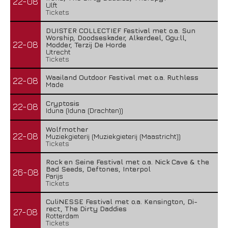
22-08
Ulft
Tickets
DUISTER COLLECTIEF Festival met o.a. Sun
Worship, Doodseskader, Alkerdeel, Ggu:ll,
22-08
Modder, Terzij De Horde
Utrecht
Tickets
Waailand Outdoor Festival met o.a. Ruthless
22-08
Made
Cryptosis
22-08
Iduna (Iduna (Drachten))
Wolfmother
22-08
Muziekgieterij (Muziekgieterij (Maastricht))
Tickets
Rock en Seine Festival met o.a. Nick Cave & the
Bad Seeds, Deftones, Interpol
26-08
Parijs
Tickets
CuliNESSE Festival met o.a. Kensington, Di-
rect, The Dirty Daddies
27-08
Rotterdam
Tickets