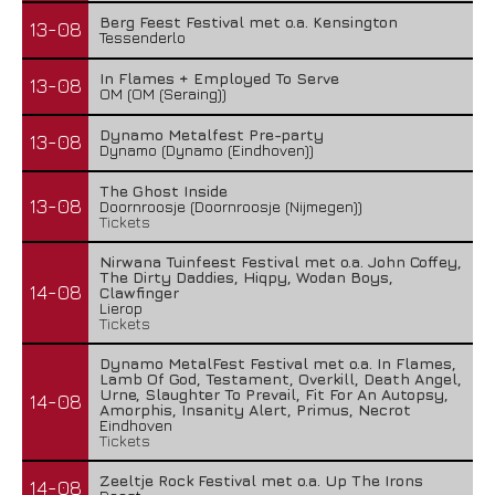
Berg Feest Festival met o.a. Kensington
13-08
Tessenderlo
In Flames + Employed To Serve
13-08
OM (OM (Seraing))
Dynamo Metalfest Pre-party
13-08
Dynamo (Dynamo (Eindhoven))
The Ghost Inside
13-08
Doornroosje (Doornroosje (Nijmegen))
Tickets
Nirwana Tuinfeest Festival met o.a. John Coffey,
The Dirty Daddies, Hiqpy, Wodan Boys,
14-08
Clawfinger
Lierop
Tickets
Dynamo MetalFest Festival met o.a. In Flames,
Lamb Of God, Testament, Overkill, Death Angel,
Urne, Slaughter To Prevail, Fit For An Autopsy,
14-08
Amorphis, Insanity Alert, Primus, Necrot
Eindhoven
Tickets
Zeeltje Rock Festival met o.a. Up The Irons
14-08