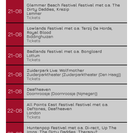
Glemmer Beach Festival Festival met o.a. The
Dirty Daddies, Krezip
21-08
Lemmer
Tickets
Lowlands Festival met o.a. Terzij De Horde,
Royal Blood
21-08
Biddinghuizen
Tickets
Badlands Festival met o.a. Bongloard
21-08
Lottum
Tickets
Zuiderpark Live: Wolfmother
21-08
Zuiderparktheater (Zuiderparktheater (Den Haag))
Tickets
Deafheaven
21-08
Doornroosje (Doornroosje (Nijmegen))
All Points East Festival Festival met o.a.
Deftones, Deafheaven
22-08
London
Tickets
Huntenpop Festival met o.a. Di-rect, Up The
Irons, The Dirty Daddies, Therapy?