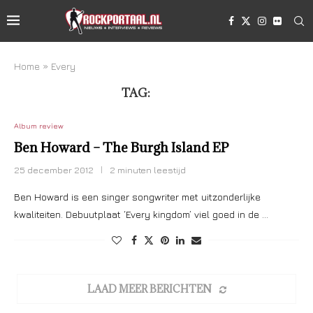
Home
»
Every
TAG:
EVERY
Album review
Ben Howard – The Burgh Island EP
25 december 2012
2 minuten leestijd
Ben Howard is een singer songwriter met uitzonderlijke
kwaliteiten. Debuutplaat ‘Every kingdom’ viel goed in de …
LAAD MEER BERICHTEN