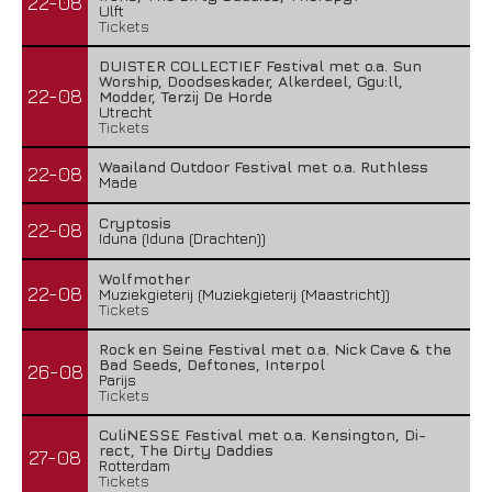
22-08
Ulft
Tickets
DUISTER COLLECTIEF Festival met o.a. Sun
Worship, Doodseskader, Alkerdeel, Ggu:ll,
22-08
Modder, Terzij De Horde
Utrecht
Tickets
Waailand Outdoor Festival met o.a. Ruthless
22-08
Made
Cryptosis
22-08
Iduna (Iduna (Drachten))
Wolfmother
22-08
Muziekgieterij (Muziekgieterij (Maastricht))
Tickets
Rock en Seine Festival met o.a. Nick Cave & the
Bad Seeds, Deftones, Interpol
26-08
Parijs
Tickets
CuliNESSE Festival met o.a. Kensington, Di-
rect, The Dirty Daddies
27-08
Rotterdam
Tickets