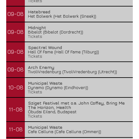
Tickets
Hatebreed
09-08
Het Bolwerk (Het Bolwerk (Sneek))
Midnight
09-08
Bibelot (Bibelot (Dordrecht))
Tickets
Spectral Wound
09-08
Hall Of Fame (Hall Of Fame (Tilburg))
Tickets
Arch Enemy
09-08
TivoliVredenburg (TivoliVredenburg (Utrecht))
Municipal Waste
10-08
Dynamo (Dynamo (Eindhoven))
Tickets
Sziget Festival met o.a. John Coffey, Bring Me
The Horizon, Health
11-08
Óbudai Eiland, Budapest
Tickets
Municipal Waste
11-08
Cafe Calluna (Cafe Calluna (Ommen))