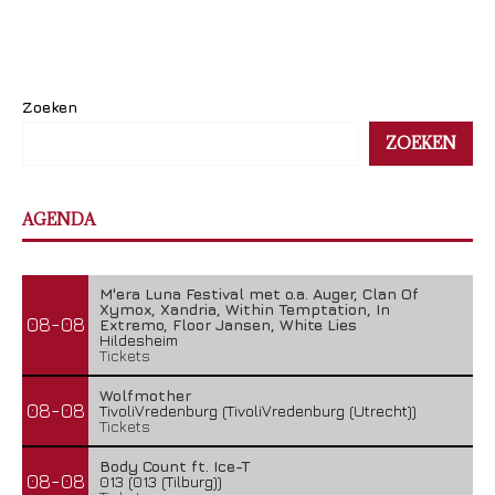
Zoeken
ZOEKEN
AGENDA
M'era Luna Festival met o.a. Auger, Clan Of
Xymox, Xandria, Within Temptation, In
08-08
Extremo, Floor Jansen, White Lies
Hildesheim
Tickets
Wolfmother
08-08
TivoliVredenburg (TivoliVredenburg (Utrecht))
Tickets
Body Count ft. Ice-T
08-08
013 (013 (Tilburg))