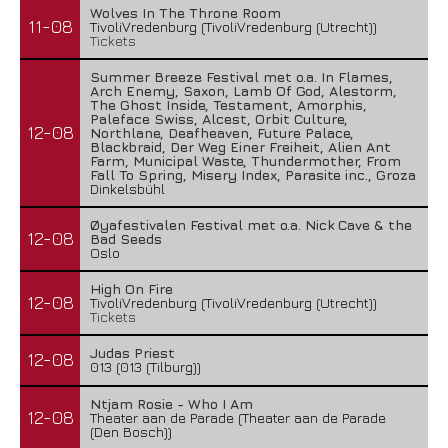
Wolves In The Throne Room
11-08
TivoliVredenburg (TivoliVredenburg (Utrecht))
Tickets
Summer Breeze Festival met o.a. In Flames,
Arch Enemy, Saxon, Lamb Of God, Alestorm,
The Ghost Inside, Testament, Amorphis,
Paleface Swiss, Alcest, Orbit Culture,
12-08
Northlane, Deafheaven, Future Palace,
Blackbraid, Der Weg Einer Freiheit, Alien Ant
Farm, Municipal Waste, Thundermother, From
Fall To Spring, Misery Index, Parasite inc., Groza
Dinkelsbühl
Øyafestivalen Festival met o.a. Nick Cave & the
12-08
Bad Seeds
Oslo
High On Fire
12-08
TivoliVredenburg (TivoliVredenburg (Utrecht))
Tickets
Judas Priest
12-08
013 (013 (Tilburg))
Ntjam Rosie - Who I Am
12-08
Theater aan de Parade (Theater aan de Parade
(Den Bosch))