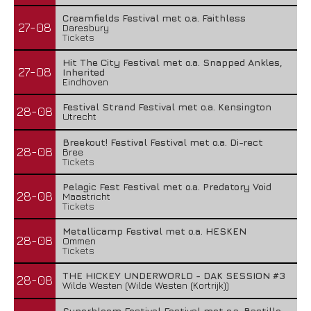
Creamfields Festival met o.a. Faithless
27-08
Daresbury
Tickets
Hit The City Festival met o.a. Snapped Ankles,
27-08
Inherited
Eindhoven
Festival Strand Festival met o.a. Kensington
28-08
Utrecht
Breekout! Festival Festival met o.a. Di-rect
28-08
Bree
Tickets
Pelagic Fest Festival met o.a. Predatory Void
28-08
Maastricht
Tickets
Metallicamp Festival met o.a. HESKEN
28-08
Ommen
Tickets
THE HICKEY UNDERWORLD - DAK SESSION #3
28-08
Wilde Westen (Wilde Westen (Kortrijk))
Superbloom Festival Festival met o.a. Bastille