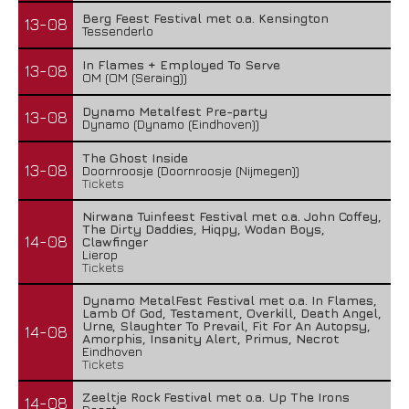
Berg Feest Festival met o.a. Kensington
13-08
Tessenderlo
In Flames + Employed To Serve
13-08
OM (OM (Seraing))
Dynamo Metalfest Pre-party
13-08
Dynamo (Dynamo (Eindhoven))
The Ghost Inside
13-08
Doornroosje (Doornroosje (Nijmegen))
Tickets
Nirwana Tuinfeest Festival met o.a. John Coffey,
The Dirty Daddies, Hiqpy, Wodan Boys,
14-08
Clawfinger
Lierop
Tickets
Dynamo MetalFest Festival met o.a. In Flames,
Lamb Of God, Testament, Overkill, Death Angel,
Urne, Slaughter To Prevail, Fit For An Autopsy,
14-08
Amorphis, Insanity Alert, Primus, Necrot
Eindhoven
Tickets
Zeeltje Rock Festival met o.a. Up The Irons
14-08