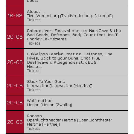
Deest
Alcest
18-08
TivoliVredenburg (TivoliVredenburg (Utrecht))
Tickets
Cabaret Vert Festival met o.a. Nick Cave & the
Bad Seeds, Deftones, Body Count feat. Ice-T
20-08
Charleville-Mézières
Tickets
Pukkelpop Festival met o.a. Deftones, The
Hives, Stick to your Guns, Chat Pile,
20-08
Deafheaven, Ploegendienst, dEUS
Hasselt
Tickets
Stick To Your Guns
20-08
Nieuwe Nor (Nieuwe Nor (Heerlen))
Tickets
Wolfmother
20-08
Hedon (Hedon (Zwolle))
Racoon
Openluchttheater Hertme (Openluchttheater
20-08
Hertme (Hertme))
Tickets