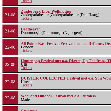
Tickets
Zuiderpark Live: Wolfmother
21-08
Zuiderparktheater (Zuiderparktheater (Den Haag))
Tickets
Deafheaven
21-08
Doornroosje (Doornroosje (Nijmegen))
All Points East Festival Festival met o.a. Deftones, D
22-08
London
Tickets
Huntenpop Festival met o.a. Di-rect, Up The Irons, 
22-08
Ulft
Tickets
DUISTER COLLECTIEF Festival met o.a. Sun Worship
22-08
Utrecht
Tickets
Waailand Outdoor Festival met o.a. Ruthless
22-08
Made
Cryptosis