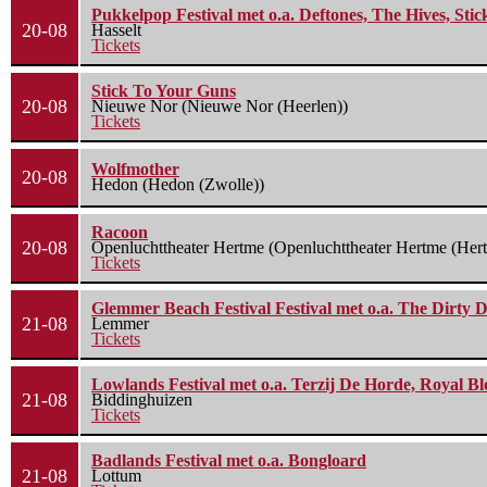
Pukkelpop Festival met o.a. Deftones, The Hives, Sti
20-08
Hasselt
Tickets
Stick To Your Guns
20-08
Nieuwe Nor (Nieuwe Nor (Heerlen))
Tickets
Wolfmother
20-08
Hedon (Hedon (Zwolle))
Racoon
20-08
Openluchttheater Hertme (Openluchttheater Hertme (Her
Tickets
Glemmer Beach Festival Festival met o.a. The Dirty D
21-08
Lemmer
Tickets
Lowlands Festival met o.a. Terzij De Horde, Royal B
21-08
Biddinghuizen
Tickets
Badlands Festival met o.a. Bongloard
21-08
Lottum