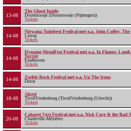
The Ghost Inside
13-08
Doornroosje (Doornroosje (Nijmegen))
Tickets
Nirwana Tuinfeest Festival met o.a. John Coffey, Th
14-08
Lierop
Tickets
Dynamo MetalFest Festival met o.a. In Flames, Lamb O
Necrot
14-08
Eindhoven
Tickets
Zeeltje Rock Festival met o.a. Up The Irons
14-08
Deest
Alcest
18-08
TivoliVredenburg (TivoliVredenburg (Utrecht))
Tickets
Cabaret Vert Festival met o.a. Nick Cave & the Bad S
20-08
Charleville-Mézières
Tickets