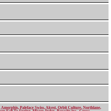
morphis, Paleface Swiss, Alcest, Orbit Culture, Northlane,
m Fall To Spring, Misery Index, Parasite inc., Groza