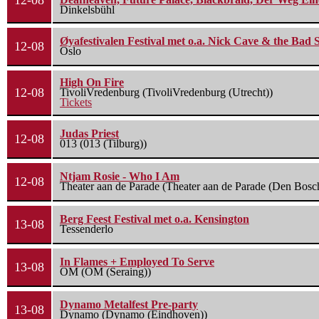
12-08
Dinkelsbühl
Øyafestivalen Festival met o.a. Nick Cave & the Bad 
12-08
Oslo
High On Fire
12-08
TivoliVredenburg (TivoliVredenburg (Utrecht))
Tickets
Judas Priest
12-08
013 (013 (Tilburg))
Ntjam Rosie - Who I Am
12-08
Theater aan de Parade (Theater aan de Parade (Den Bosc
Berg Feest Festival met o.a. Kensington
13-08
Tessenderlo
In Flames + Employed To Serve
13-08
OM (OM (Seraing))
Dynamo Metalfest Pre-party
13-08
Dynamo (Dynamo (Eindhoven))