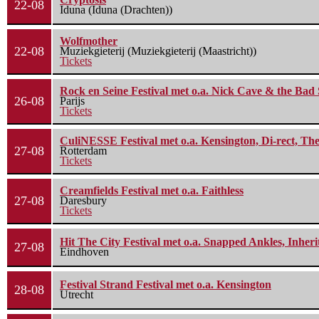
22-08
Iduna (Iduna (Drachten))
Wolfmother
22-08
Muziekgieterij (Muziekgieterij (Maastricht))
Tickets
Rock en Seine Festival met o.a. Nick Cave & the Bad 
26-08
Parijs
Tickets
CuliNESSE Festival met o.a. Kensington, Di-rect, Th
27-08
Rotterdam
Tickets
Creamfields Festival met o.a. Faithless
27-08
Daresbury
Tickets
Hit The City Festival met o.a. Snapped Ankles, Inheri
27-08
Eindhoven
Festival Strand Festival met o.a. Kensington
28-08
Utrecht