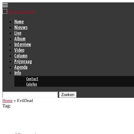
Home
Nieuws
Live
Album
Interview
Video
Column
Prijsvraag
Agenda
Info
Contact
Colofon
Zoeken
Home
»
EvilDead
Tag:
EvilDead