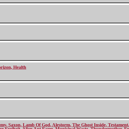
orizon, Health
my, Saxon, Lamb Of God, Alestorm, The Ghost Inside, Testament, A
r Freiheit, Alien Ant Farm, Municipal Waste, Thundermother, Fro