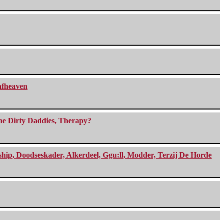
eafheaven
The Dirty Daddies, Therapy?
, Doodseskader, Alkerdeel, Ggu:ll, Modder, Terzij De Horde