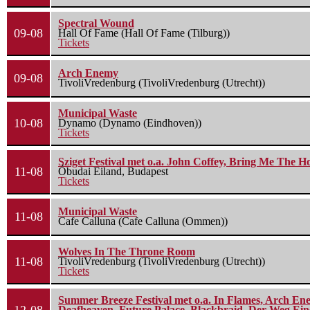
Spectral Wound
09-08
Hall Of Fame (Hall Of Fame (Tilburg))
Tickets
Arch Enemy
09-08
TivoliVredenburg (TivoliVredenburg (Utrecht))
Municipal Waste
10-08
Dynamo (Dynamo (Eindhoven))
Tickets
Sziget Festival met o.a. John Coffey, Bring Me The H
11-08
Óbudai Eiland, Budapest
Tickets
Municipal Waste
11-08
Cafe Calluna (Cafe Calluna (Ommen))
Wolves In The Throne Room
11-08
TivoliVredenburg (TivoliVredenburg (Utrecht))
Tickets
Summer Breeze Festival met o.a. In Flames, Arch Ene
Deafheaven, Future Palace, Blackbraid, Der Weg Eine