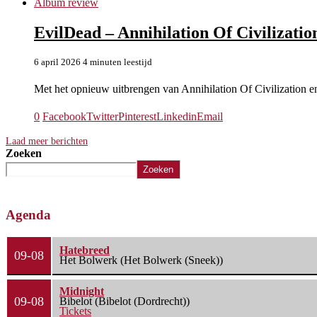
Album review
EvilDead – Annihilation Of Civilizati
6 april 2026
4 minuten leestijd
Met het opnieuw uitbrengen van Annihilation Of Civilizatio
0
Facebook
Twitter
Pinterest
Linkedin
Email
Laad meer berichten
Zoeken
Zoeken
Agenda
Hatebreed
09-08
Het Bolwerk (Het Bolwerk (Sneek))
Midnight
09-08
Bibelot (Bibelot (Dordrecht))
Tickets