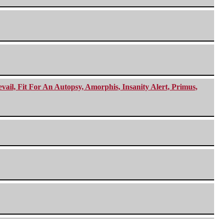
ail, Fit For An Autopsy, Amorphis, Insanity Alert, Primus,