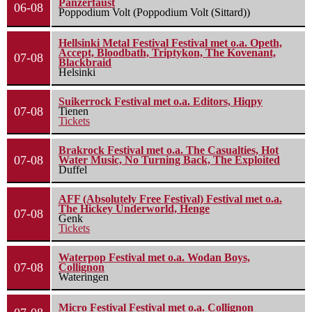
Panzerfaust
06-08
Poppodium Volt (Poppodium Volt (Sittard))
Hellsinki Metal Festival Festival met o.a. Opeth,
Accept, Bloodbath, Triptykon, The Kovenant,
07-08
Blackbraid
Helsinki
Suikerrock Festival met o.a. Editors, Hiqpy
07-08
Tienen
Tickets
Brakrock Festival met o.a. The Casualties, Hot
07-08
Water Music, No Turning Back, The Exploited
Duffel
AFF (Absolutely Free Festival) Festival met o.a.
The Hickey Underworld, Henge
07-08
Genk
Tickets
Waterpop Festival met o.a. Wodan Boys,
07-08
Collignon
Wateringen
Micro Festival Festival met o.a. Collignon