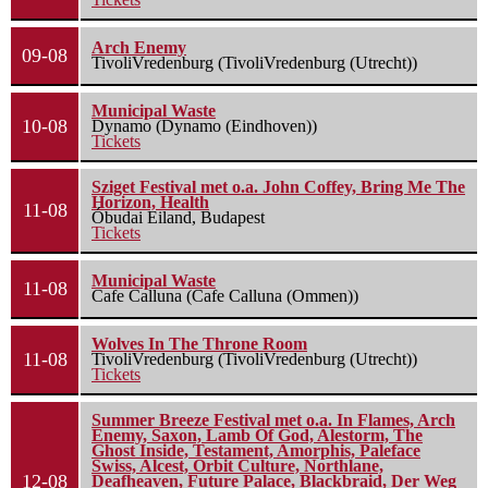
Arch Enemy
09-08
TivoliVredenburg (TivoliVredenburg (Utrecht))
Municipal Waste
10-08
Dynamo (Dynamo (Eindhoven))
Tickets
Sziget Festival met o.a. John Coffey, Bring Me The
Horizon, Health
11-08
Óbudai Eiland, Budapest
Tickets
Municipal Waste
11-08
Cafe Calluna (Cafe Calluna (Ommen))
Wolves In The Throne Room
11-08
TivoliVredenburg (TivoliVredenburg (Utrecht))
Tickets
Summer Breeze Festival met o.a. In Flames, Arch
Enemy, Saxon, Lamb Of God, Alestorm, The
Ghost Inside, Testament, Amorphis, Paleface
Swiss, Alcest, Orbit Culture, Northlane,
12-08
Deafheaven, Future Palace, Blackbraid, Der Weg