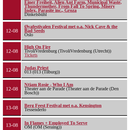
Einer Freiheit, Alien Ant Farm, Municipal Waste,
Thundermother, From Fall To Spring, Misery
Index, Parasite inc., Groza
Dinkelsbühl
Øyafestivalen Festival met o.a. Nick Cave & the
12-08
Bad Seeds
Oslo
High On Fire
12-08
TivoliVredenburg (TivoliVredenburg (Utrecht))
Tickets
Judas Priest
12-08
013 (013 (Tilburg))
Ntjam Rosie - Who I Am
12-08
Theater aan de Parade (Theater aan de Parade (Den
Bosch))
Berg Feest Festival met o.a. Kensington
13-08
Tessenderlo
In Flames + Employed To Serve
13-08
OM (OM (Seraing))