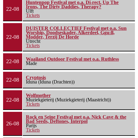
Huntenpop Festival met o.a. Di-rect, Up The
Irons, The Dirty Daddies, Therapy?
22-08
Ulft
Tickets
DUISTER COLLECTIEF Festival met o.a. Sun
Worship, Doodseskader, Alkerdeel, Ggu:ll,
22-08
Modder, Terzij De Horde
Utrecht
Tickets
Waailand Outdoor Festival met o.a. Ruthless
22-08
Made
Cryptosis
22-08
Iduna (Iduna (Drachten))
Wolfmother
22-08
Muziekgieterij (Muziekgieterij (Maastricht))
Tickets
Rock en Seine Festival met o.a. Nick Cave & the
Bad Seeds, Deftones, Interpol
26-08
Parijs
Tickets