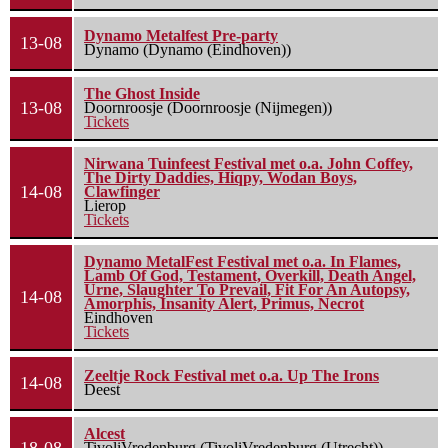
Dynamo Metalfest Pre-party
13-08
Dynamo (Dynamo (Eindhoven))
The Ghost Inside
13-08
Doornroosje (Doornroosje (Nijmegen))
Tickets
Nirwana Tuinfeest Festival met o.a. John Coffey,
The Dirty Daddies, Hiqpy, Wodan Boys,
14-08
Clawfinger
Lierop
Tickets
Dynamo MetalFest Festival met o.a. In Flames,
Lamb Of God, Testament, Overkill, Death Angel,
Urne, Slaughter To Prevail, Fit For An Autopsy,
14-08
Amorphis, Insanity Alert, Primus, Necrot
Eindhoven
Tickets
Zeeltje Rock Festival met o.a. Up The Irons
14-08
Deest
Alcest
TivoliVredenburg (TivoliVredenburg (Utrecht))