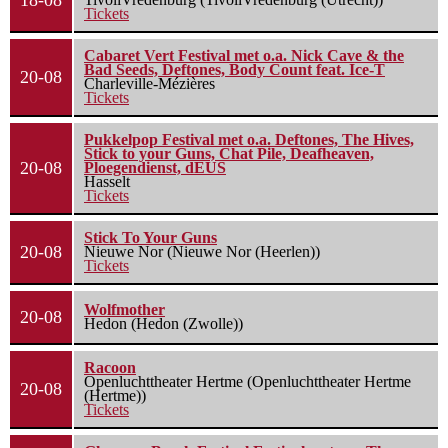
18-08
Tickets
Cabaret Vert Festival met o.a. Nick Cave & the
Bad Seeds, Deftones, Body Count feat. Ice-T
20-08
Charleville-Mézières
Tickets
Pukkelpop Festival met o.a. Deftones, The Hives,
Stick to your Guns, Chat Pile, Deafheaven,
20-08
Ploegendienst, dEUS
Hasselt
Tickets
Stick To Your Guns
20-08
Nieuwe Nor (Nieuwe Nor (Heerlen))
Tickets
Wolfmother
20-08
Hedon (Hedon (Zwolle))
Racoon
Openluchttheater Hertme (Openluchttheater Hertme
20-08
(Hertme))
Tickets