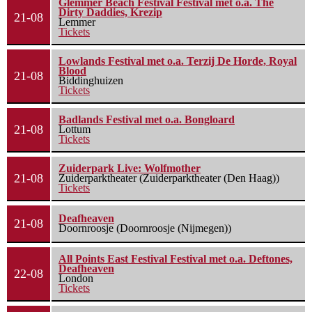
Glemmer Beach Festival Festival met o.a. The
Dirty Daddies, Krezip
21-08
Lemmer
Tickets
Lowlands Festival met o.a. Terzij De Horde, Royal
Blood
21-08
Biddinghuizen
Tickets
Badlands Festival met o.a. Bongloard
21-08
Lottum
Tickets
Zuiderpark Live: Wolfmother
21-08
Zuiderparktheater (Zuiderparktheater (Den Haag))
Tickets
Deafheaven
21-08
Doornroosje (Doornroosje (Nijmegen))
All Points East Festival Festival met o.a. Deftones,
Deafheaven
22-08
London
Tickets