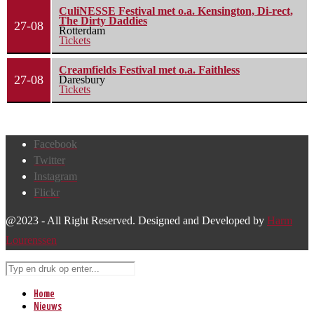
CuliNESSE Festival met o.a. Kensington, Di-rect,
The Dirty Daddies
27-08
Rotterdam
Tickets
Creamfields Festival met o.a. Faithless
27-08
Daresbury
Tickets
Facebook
Twitter
Instagram
Flickr
@2023 - All Right Reserved. Designed and Developed by
Harm
Lourenssen
Home
Nieuws