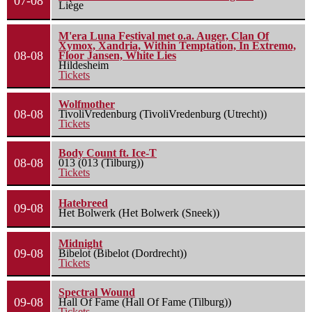
07-08
Liège
M'era Luna Festival met o.a. Auger, Clan Of
Xymox, Xandria, Within Temptation, In Extremo,
08-08
Floor Jansen, White Lies
Hildesheim
Tickets
Wolfmother
08-08
TivoliVredenburg (TivoliVredenburg (Utrecht))
Tickets
Body Count ft. Ice-T
08-08
013 (013 (Tilburg))
Tickets
Hatebreed
09-08
Het Bolwerk (Het Bolwerk (Sneek))
Midnight
09-08
Bibelot (Bibelot (Dordrecht))
Tickets
Spectral Wound
09-08
Hall Of Fame (Hall Of Fame (Tilburg))
Tickets