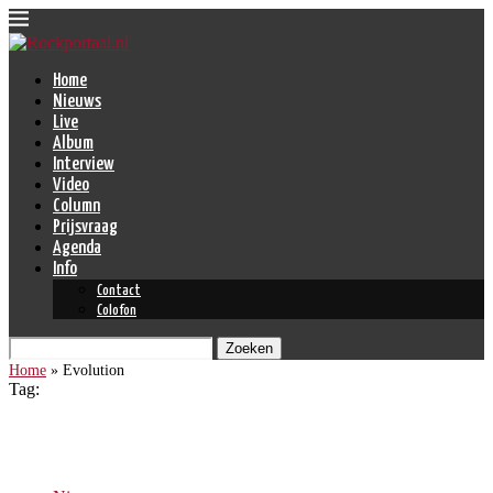
Home
Nieuws
Live
Album
Interview
Video
Column
Prijsvraag
Agenda
Info
Contact
Colofon
Zoeken
Home
»
Evolution
Tag:
Evolution