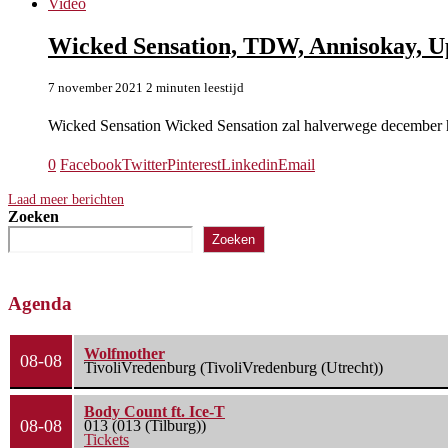
Video
Wicked Sensation, TDW, Annisokay, U
7 november 2021
2 minuten leestijd
Wicked Sensation Wicked Sensation zal halverwege decembe
0
Facebook
Twitter
Pinterest
Linkedin
Email
Laad meer berichten
Zoeken
Zoeken
Agenda
Wolfmother
08-08
TivoliVredenburg (TivoliVredenburg (Utrecht))
Body Count ft. Ice-T
08-08
013 (013 (Tilburg))
Tickets