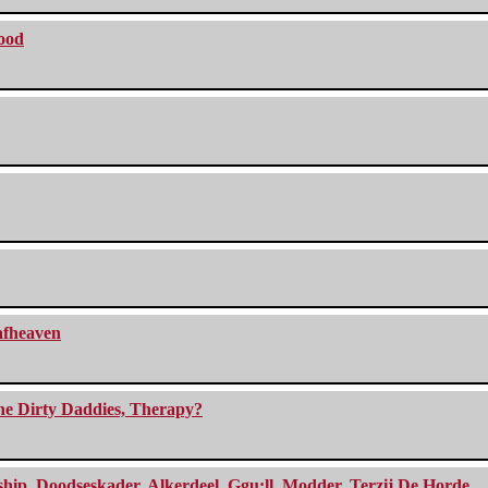
lood
eafheaven
The Dirty Daddies, Therapy?
, Doodseskader, Alkerdeel, Ggu:ll, Modder, Terzij De Horde