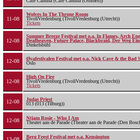
Cafe Calluna (Cafe Calluna (Ommen))
Wolves In The Throne Room
11-08
TivoliVredenburg (TivoliVredenburg (Utrecht))
Tickets
Summer Breeze Festival met o.a. In Flames, Arch Ene
12-08
Deafheaven, Future Palace, Blackbraid, Der Weg Eine
Dinkelsbühl
Øyafestivalen Festival met o.a. Nick Cave & the Bad 
12-08
Oslo
High On Fire
12-08
TivoliVredenburg (TivoliVredenburg (Utrecht))
Tickets
Judas Priest
12-08
013 (013 (Tilburg))
Ntjam Rosie - Who I Am
12-08
Theater aan de Parade (Theater aan de Parade (Den Bosc
Berg Feest Festival met o.a. Kensington
13-08