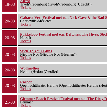
Alcest
18-08
TivoliVredenburg (TivoliVredenburg (Utrecht))
Tickets
Cabaret Vert Festival met o.a. Nick Cave & the Bad S
20-08
Charleville-Mézières
Tickets
Pukkelpop Festival met o.a. Deftones, The Hives, Sti
20-08
Hasselt
Tickets
Stick To Your Guns
20-08
Nieuwe Nor (Nieuwe Nor (Heerlen))
Tickets
Wolfmother
20-08
Hedon (Hedon (Zwolle))
Racoon
20-08
Openluchttheater Hertme (Openluchttheater Hertme (Her
Tickets
Glemmer Beach Festival Festival met o.a. The Dirty D
21-08
Lemmer
Tickets