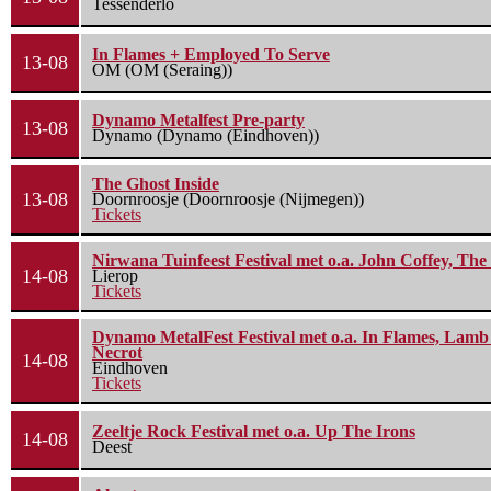
Tessenderlo
In Flames + Employed To Serve
13-08
OM (OM (Seraing))
Dynamo Metalfest Pre-party
13-08
Dynamo (Dynamo (Eindhoven))
The Ghost Inside
13-08
Doornroosje (Doornroosje (Nijmegen))
Tickets
Nirwana Tuinfeest Festival met o.a. John Coffey, Th
14-08
Lierop
Tickets
Dynamo MetalFest Festival met o.a. In Flames, Lamb O
Necrot
14-08
Eindhoven
Tickets
Zeeltje Rock Festival met o.a. Up The Irons
14-08
Deest