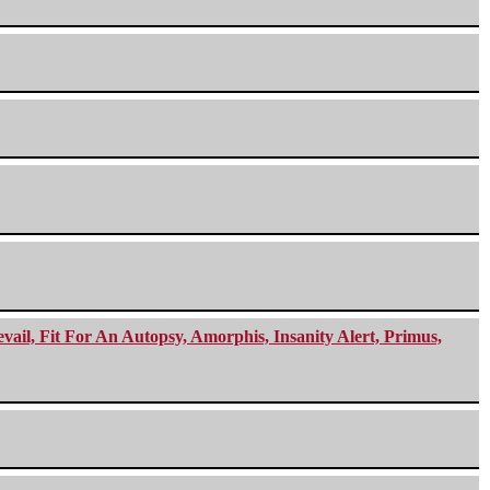
ail, Fit For An Autopsy, Amorphis, Insanity Alert, Primus,