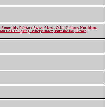
morphis, Paleface Swiss, Alcest, Orbit Culture, Northlane,
m Fall To Spring, Misery Index, Parasite inc., Groza