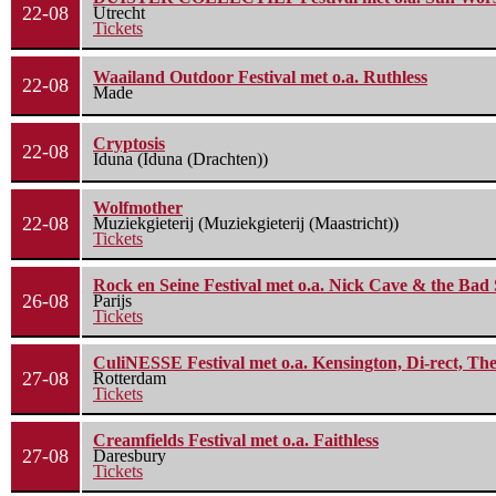
22-08
Utrecht
Tickets
Waailand Outdoor Festival met o.a. Ruthless
22-08
Made
Cryptosis
22-08
Iduna (Iduna (Drachten))
Wolfmother
22-08
Muziekgieterij (Muziekgieterij (Maastricht))
Tickets
Rock en Seine Festival met o.a. Nick Cave & the Bad 
26-08
Parijs
Tickets
CuliNESSE Festival met o.a. Kensington, Di-rect, Th
27-08
Rotterdam
Tickets
Creamfields Festival met o.a. Faithless
27-08
Daresbury
Tickets