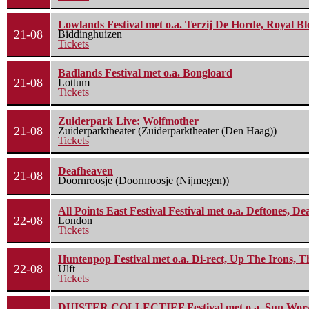
Lowlands Festival met o.a. Terzij De Horde, Royal B
21-08
Biddinghuizen
Tickets
Badlands Festival met o.a. Bongloard
21-08
Lottum
Tickets
Zuiderpark Live: Wolfmother
21-08
Zuiderparktheater (Zuiderparktheater (Den Haag))
Tickets
Deafheaven
21-08
Doornroosje (Doornroosje (Nijmegen))
All Points East Festival Festival met o.a. Deftones, D
22-08
London
Tickets
Huntenpop Festival met o.a. Di-rect, Up The Irons, 
22-08
Ulft
Tickets
DUISTER COLLECTIEF Festival met o.a. Sun Worship