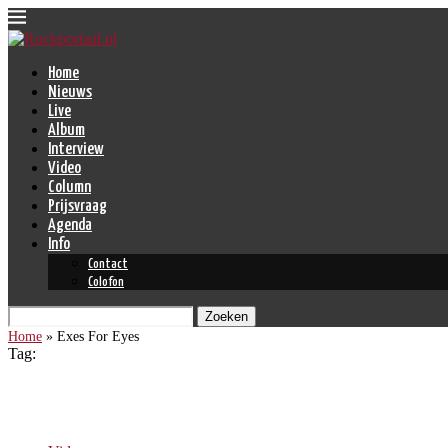
Home
Nieuws
Live
Album
Interview
Video
Column
Prijsvraag
Agenda
Info
Contact
Colofon
Zoeken
Home
»
Exes For Eyes
Tag:
Exes For Eyes