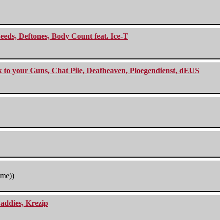
eeds, Deftones, Body Count feat. Ice-T
ck to your Guns, Chat Pile, Deafheaven, Ploegendienst, dEUS
tme))
addies, Krezip