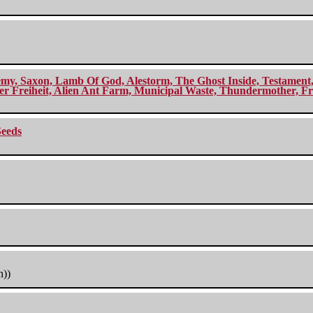
my, Saxon, Lamb Of God, Alestorm, The Ghost Inside, Testament, A
r Freiheit, Alien Ant Farm, Municipal Waste, Thundermother, Fro
Seeds
h))