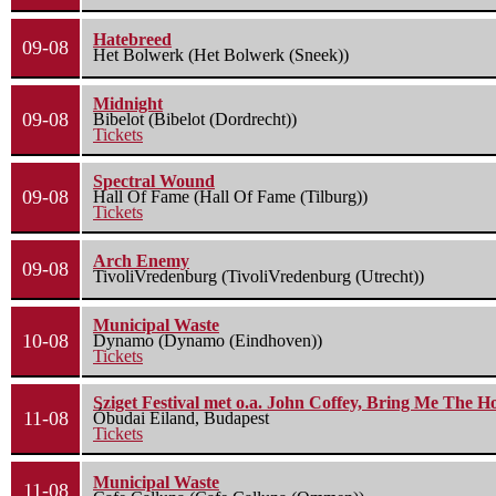
Hatebreed
09-08
Het Bolwerk (Het Bolwerk (Sneek))
Midnight
09-08
Bibelot (Bibelot (Dordrecht))
Tickets
Spectral Wound
09-08
Hall Of Fame (Hall Of Fame (Tilburg))
Tickets
Arch Enemy
09-08
TivoliVredenburg (TivoliVredenburg (Utrecht))
Municipal Waste
10-08
Dynamo (Dynamo (Eindhoven))
Tickets
Sziget Festival met o.a. John Coffey, Bring Me The H
11-08
Óbudai Eiland, Budapest
Tickets
Municipal Waste
11-08