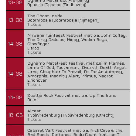
Dynamo Metalfest Pre-party
13-08
Dynamo (Dynamo (Eindhoven))
The Ghost Inside
13-08
Doornroosje (Doornroosje (Nijmegen))
Tickets
Nirwana Tuinfeest Festival met o.a. John Coffey,
The Dirty Daddies, Hiqpy, Wodan Boys,
14-08
Clawfinger
Lierop
Tickets
Dynamo MetalFest Festival met o.a. In Flames,
Lamb Of God, Testament, Overkill, Death Angel,
Urne, Slaughter To Prevail, Fit For An Autopsy,
14-08
Amorphis, Insanity Alert, Primus, Necrot
Eindhoven
Tickets
Zeeltje Rock Festival met o.a. Up The Irons
14-08
Deest
Alcest
18-08
TivoliVredenburg (TivoliVredenburg (Utrecht))
Tickets
Cabaret Vert Festival met o.a. Nick Cave & the
Bad Seeds, Deftones, Body Count feat. Ice-T