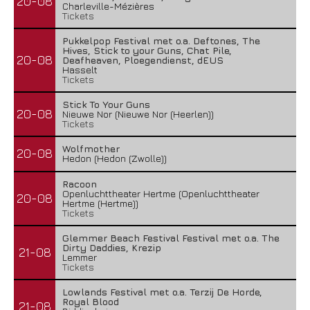
20-08
Charleville-Mézières
Tickets
Pukkelpop Festival met o.a. Deftones, The
Hives, Stick to your Guns, Chat Pile,
20-08
Deafheaven, Ploegendienst, dEUS
Hasselt
Tickets
Stick To Your Guns
20-08
Nieuwe Nor (Nieuwe Nor (Heerlen))
Tickets
Wolfmother
20-08
Hedon (Hedon (Zwolle))
Racoon
Openluchttheater Hertme (Openluchttheater
20-08
Hertme (Hertme))
Tickets
Glemmer Beach Festival Festival met o.a. The
Dirty Daddies, Krezip
21-08
Lemmer
Tickets
Lowlands Festival met o.a. Terzij De Horde,
Royal Blood
21-08