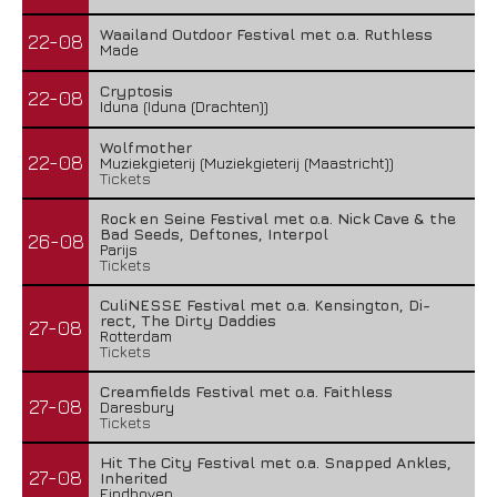
Waailand Outdoor Festival met o.a. Ruthless
22-08
Made
Cryptosis
22-08
Iduna (Iduna (Drachten))
Wolfmother
22-08
Muziekgieterij (Muziekgieterij (Maastricht))
Tickets
Rock en Seine Festival met o.a. Nick Cave & the
Bad Seeds, Deftones, Interpol
26-08
Parijs
Tickets
CuliNESSE Festival met o.a. Kensington, Di-
rect, The Dirty Daddies
27-08
Rotterdam
Tickets
Creamfields Festival met o.a. Faithless
27-08
Daresbury
Tickets
Hit The City Festival met o.a. Snapped Ankles,
27-08
Inherited
Eindhoven