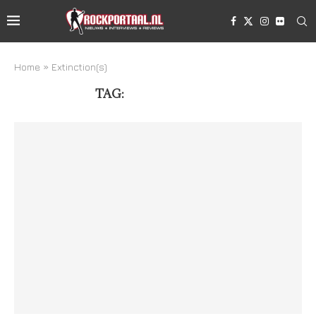
Home
»
Extinction(s)
TAG:
EXTINCTION(S)