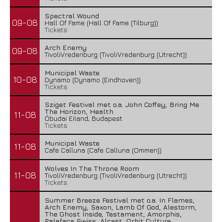
Spectral Wound
09-08
Hall Of Fame (Hall Of Fame (Tilburg))
Tickets
Arch Enemy
09-08
TivoliVredenburg (TivoliVredenburg (Utrecht))
Municipal Waste
10-08
Dynamo (Dynamo (Eindhoven))
Tickets
Sziget Festival met o.a. John Coffey, Bring Me
The Horizon, Health
11-08
Óbudai Eiland, Budapest
Tickets
Municipal Waste
11-08
Cafe Calluna (Cafe Calluna (Ommen))
Wolves In The Throne Room
11-08
TivoliVredenburg (TivoliVredenburg (Utrecht))
Tickets
Summer Breeze Festival met o.a. In Flames,
Arch Enemy, Saxon, Lamb Of God, Alestorm,
The Ghost Inside, Testament, Amorphis,
Paleface Swiss, Alcest, Orbit Culture,