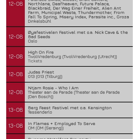
12-08
Northlane, Deafheaven, Future Palace,
Blackbraid, Der Weg Einer Freiheit, Alien Ant
Farm, Municipal Waste, Thundermother, From
Fall To Spring, Misery Index, Parasite inc., Groza
Dinkelsbühl
Øyafestivalen Festival met o.a. Nick Cave & the
12-08
Bad Seeds
Oslo
High On Fire
12-08
TivoliVredenburg (TivoliVredenburg (Utrecht))
Tickets
Judas Priest
12-08
013 (013 (Tilburg))
Ntjam Rosie - Who I Am
12-08
Theater aan de Parade (Theater aan de Parade
(Den Bosch))
Berg Feest Festival met o.a. Kensington
13-08
Tessenderlo
In Flames + Employed To Serve
13-08
OM (OM (Seraing))