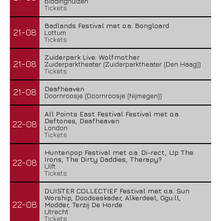
Biddinghuizen
Tickets
Badlands Festival met o.a. Bongloard
21-08
Lottum
Tickets
Zuiderpark Live: Wolfmother
21-08
Zuiderparktheater (Zuiderparktheater (Den Haag))
Tickets
Deafheaven
21-08
Doornroosje (Doornroosje (Nijmegen))
All Points East Festival Festival met o.a.
Deftones, Deafheaven
22-08
London
Tickets
Huntenpop Festival met o.a. Di-rect, Up The
Irons, The Dirty Daddies, Therapy?
22-08
Ulft
Tickets
DUISTER COLLECTIEF Festival met o.a. Sun
Worship, Doodseskader, Alkerdeel, Ggu:ll,
22-08
Modder, Terzij De Horde
Utrecht
Tickets