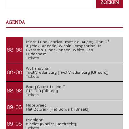
ZOEKEN
AGENDA
M'era Luna Festival met o.a. Auger, Clan Of
Xymox, Xandria, Within Temptation, In
08-08
Extremo, Floor Jansen, White Lies
Hildesheim
Tickets
Wolfmother
08-08
TivoliVredenburg (TivoliVredenburg (Utrecht))
Tickets
Body Count ft. Ice-T
08-08
013 (013 (Tilburg))
Tickets
Hatebreed
09-08
Het Bolwerk (Het Bolwerk (Sneek))
Midnight
09-08
Bibelot (Bibelot (Dordrecht))
Tickets