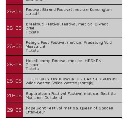
Festival Strand Festival met o.a. Kensington
28-08
Utrecht
Breekout! Festival Festival met o.a. Di-rect
28-08
Bree
Tickets
Pelagic Fest Festival met o.a. Predatory Void
28-08
Maastricht
Tickets
Metallicamp Festival met o.a. HESKEN
28-08
Ommen
Tickets
THE HICKEY UNDERWORLD - DAK SESSION #3
28-08
Wilde Westen (Wilde Westen (Kortrijk))
Superbloom Festival Festival met o.a. Bastille
29-08
Munchen, Duitsland
Popelucht Festival met o.a. Queen of Spades
29-08
Etten-Leur