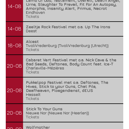
Lamb Of God, Testament, Overkill, Death Angel,
Urne, Slaughter To Prevail, Fit For An Autopsy,
14-08
Amorphis, Insanity Alert, Primus, Necrot
Eindhoven
Tickets
Zeeltje Rock Festival met o.a. Up The Irons
14-08
Deest
Alcest
18-08
TivoliVredenburg (TivoliVredenburg (Utrecht))
Tickets
Cabaret Vert Festival met o.a. Nick Cave & the
Bad Seeds, Deftones, Body Count feat. Ice-T
20-08
Charleville-Mézières
Tickets
Pukkelpop Festival met o.a. Deftones, The
Hives, Stick to your Guns, Chat Pile,
20-08
Deafheaven, Ploegendienst, dEUS
Hasselt
Tickets
Stick To Your Guns
20-08
Nieuwe Nor (Nieuwe Nor (Heerlen))
Tickets
Wolfmother