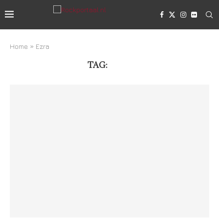
Home
»
Ezra
TAG:
EZRA