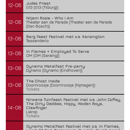
Judas Priest
12-08
013 (013 (Tilburg))
Ntjam Rosie - Who I Am
12-08
Theater aan de Parade (Theater aan de Parade
(Den Bosch))
Berg Feest Festival met o.a. Kensington
13-08
Tessenderlo
In Flames + Employed To Serve
13-08
OM (OM (Seraing))
Dynamo Metalfest Pre-party
13-08
Dynamo (Dynamo (Eindhoven))
The Ghost Inside
13-08
Doornroosje (Doornroosje (Nijmegen))
Tickets
Nirwana Tuinfeest Festival met o.a. John Coffey,
The Dirty Daddies, Hiqpy, Wodan Boys,
14-08
Clawfinger
Lierop
Tickets
Dynamo MetalFest Festival met o.a. In Flames,