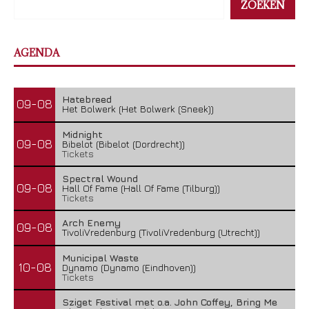
ZOEKEN
AGENDA
Hatebreed
09-08
Het Bolwerk (Het Bolwerk (Sneek))
Midnight
09-08
Bibelot (Bibelot (Dordrecht))
Tickets
Spectral Wound
09-08
Hall Of Fame (Hall Of Fame (Tilburg))
Tickets
Arch Enemy
09-08
TivoliVredenburg (TivoliVredenburg (Utrecht))
Municipal Waste
10-08
Dynamo (Dynamo (Eindhoven))
Tickets
Sziget Festival met o.a. John Coffey, Bring Me