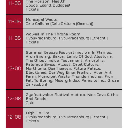
The Horizon, Health
11-08
Óbudai Eiland, Budapest
Tickets
Municipal Waste
11-08
Cafe Calluna (Cafe Calluna (Ommen))
Wolves In The Throne Room
11-08
TivoliVredenburg (TivoliVredenburg (Utrecht))
Tickets
Summer Breeze Festival met o.a. In Flames,
Arch Enemy, Saxon, Lamb Of God, Alestorm,
The Ghost Inside, Testament, Amorphis,
Paleface Swiss, Alcest, Orbit Culture,
12-08
Northlane, Deafheaven, Future Palace,
Blackbraid, Der Weg Einer Freiheit, Alien Ant
Farm, Municipal Waste, Thundermother, From
Fall To Spring, Misery Index, Parasite inc., Groza
Dinkelsbühl
Øyafestivalen Festival met o.a. Nick Cave & the
12-08
Bad Seeds
Oslo
High On Fire
12-08
TivoliVredenburg (TivoliVredenburg (Utrecht))
Tickets