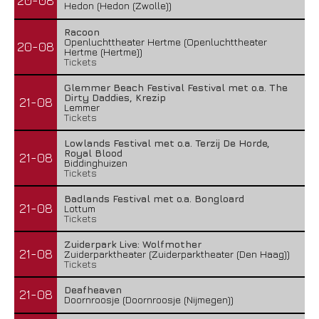
20-08
Hedon (Hedon (Zwolle))
Racoon
Openluchttheater Hertme (Openluchttheater
20-08
Hertme (Hertme))
Tickets
Glemmer Beach Festival Festival met o.a. The
Dirty Daddies, Krezip
21-08
Lemmer
Tickets
Lowlands Festival met o.a. Terzij De Horde,
Royal Blood
21-08
Biddinghuizen
Tickets
Badlands Festival met o.a. Bongloard
21-08
Lottum
Tickets
Zuiderpark Live: Wolfmother
21-08
Zuiderparktheater (Zuiderparktheater (Den Haag))
Tickets
Deafheaven
21-08
Doornroosje (Doornroosje (Nijmegen))