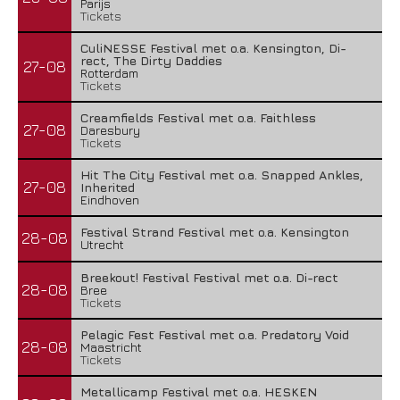
Parijs
Tickets
CuliNESSE Festival met o.a. Kensington, Di-
rect, The Dirty Daddies
27-08
Rotterdam
Tickets
Creamfields Festival met o.a. Faithless
27-08
Daresbury
Tickets
Hit The City Festival met o.a. Snapped Ankles,
27-08
Inherited
Eindhoven
Festival Strand Festival met o.a. Kensington
28-08
Utrecht
Breekout! Festival Festival met o.a. Di-rect
28-08
Bree
Tickets
Pelagic Fest Festival met o.a. Predatory Void
28-08
Maastricht
Tickets
Metallicamp Festival met o.a. HESKEN