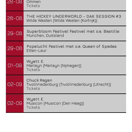
28-08
Ommen
Tickets
THE HICKEY UNDERWORLD - DAK SESSION #3
28-08
Wilde Westen (Wilde Westen (Kortrijk))
Superbloom Festival Festival met o.a. Bastille
29-08
Munchen, Duitsland
Popelucht Festival met o.a. Queen of Spades
29-08
Etten-Leur
Wyatt E.
01-09
Merleyn (Merleyn (Nijmegen))
Tickets
Chuck Ragan
02-09
TivoliVredenburg (TivoliVredenburg (Utrecht))
Tickets
Wyatt E.
02-09
Musicon (Musicon (Den Haag))
Tickets