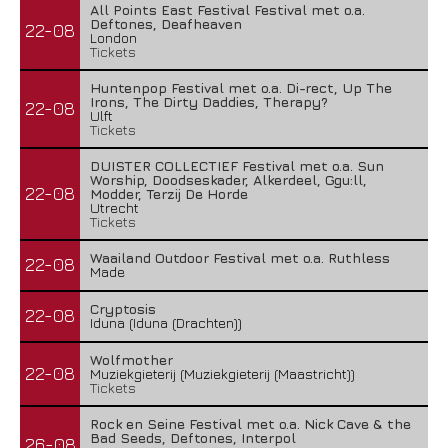
All Points East Festival Festival met o.a.
Deftones, Deafheaven
22-08
London
Tickets
Huntenpop Festival met o.a. Di-rect, Up The
Irons, The Dirty Daddies, Therapy?
22-08
Ulft
Tickets
DUISTER COLLECTIEF Festival met o.a. Sun
Worship, Doodseskader, Alkerdeel, Ggu:ll,
22-08
Modder, Terzij De Horde
Utrecht
Tickets
Waailand Outdoor Festival met o.a. Ruthless
22-08
Made
Cryptosis
22-08
Iduna (Iduna (Drachten))
Wolfmother
22-08
Muziekgieterij (Muziekgieterij (Maastricht))
Tickets
Rock en Seine Festival met o.a. Nick Cave & the
Bad Seeds, Deftones, Interpol
26-08