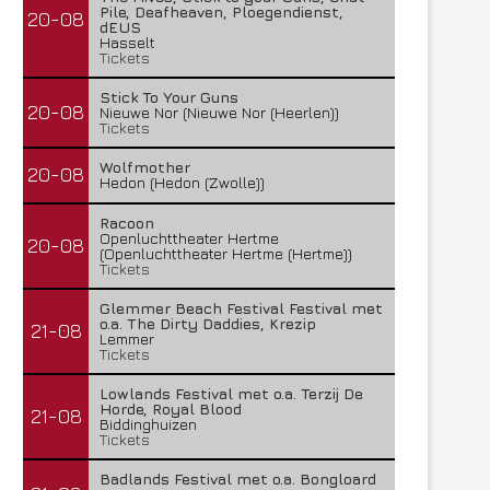
Pile, Deafheaven, Ploegendienst,
20-08
dEUS
Hasselt
Tickets
Stick To Your Guns
20-08
Nieuwe Nor (Nieuwe Nor (Heerlen))
Tickets
Wolfmother
20-08
Hedon (Hedon (Zwolle))
Racoon
Openluchttheater Hertme
20-08
(Openluchttheater Hertme (Hertme))
Tickets
Glemmer Beach Festival Festival met
o.a. The Dirty Daddies, Krezip
21-08
Lemmer
Tickets
Lowlands Festival met o.a. Terzij De
Horde, Royal Blood
21-08
Biddinghuizen
Tickets
Badlands Festival met o.a. Bongloard