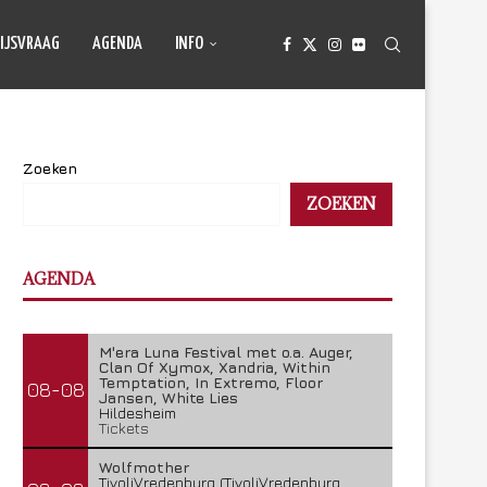
IJSVRAAG
AGENDA
INFO
Zoeken
ZOEKEN
AGENDA
M'era Luna Festival met o.a. Auger,
Clan Of Xymox, Xandria, Within
Temptation, In Extremo, Floor
08-08
Jansen, White Lies
Hildesheim
Tickets
Wolfmother
TivoliVredenburg (TivoliVredenburg