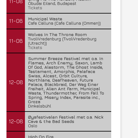
11-08
Óbudai Eiland, Budapest
Tickets
Municipal Waste
11-08
Cafe Calluna (Cafe Calluna (Ommen))
Wolves In The Throne Room
TivoliVredenburg (TivoliVredenburg
11-08
(Utrecht))
Tickets
Summer Breeze Festival met o.a. In
Flames, Arch Enemy, Saxon, Lamb
Of God, Alestorm, The Ghost Inside,
Testament, Amorphis, Paleface
Swiss, Alcest, Orbit Culture,
Northlane, Deafheaven, Future
12-08
Palace, Blackbraid, Der Weg Einer
Freiheit, Alien Ant Farm, Municipal
Waste, Thundermother, From Fall To
Spring, Misery Index, Parasite inc.,
Groza
Dinkelsbühl
Øyafestivalen Festival met o.a. Nick
12-08
Cave & the Bad Seeds
Oslo
High On Fire