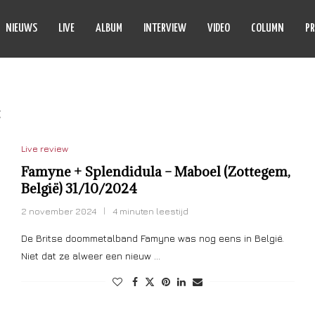
NIEUWS
LIVE
ALBUM
INTERVIEW
VIDEO
COLUMN
PR
:
FAMYNE
Live review
Famyne + Splendidula – Maboel (Zottegem,
België) 31/10/2024
2 november 2024
4 minuten leestijd
De Britse doommetalband Famyne was nog eens in België.
Niet dat ze alweer een nieuw …