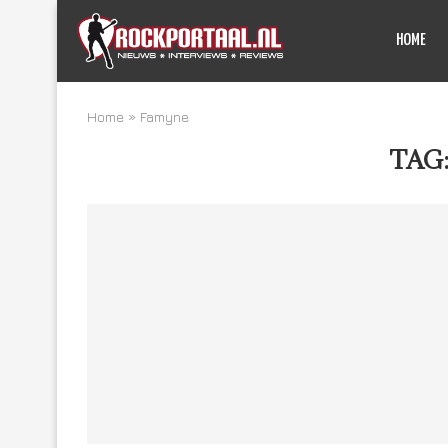
HOME
Home
»
Famyne
TAG