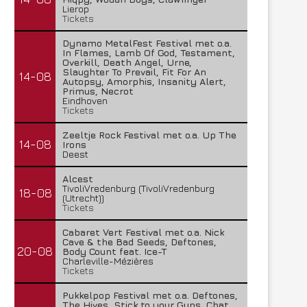
Lierop
Tickets
Dynamo MetalFest Festival met o.a.
In Flames, Lamb Of God, Testament,
Overkill, Death Angel, Urne,
Slaughter To Prevail, Fit For An
14-08
Autopsy, Amorphis, Insanity Alert,
Primus, Necrot
Eindhoven
Tickets
Zeeltje Rock Festival met o.a. Up The
14-08
Irons
Deest
Alcest
TivoliVredenburg (TivoliVredenburg
18-08
(Utrecht))
Tickets
Cabaret Vert Festival met o.a. Nick
Cave & the Bad Seeds, Deftones,
20-08
Body Count feat. Ice-T
Charleville-Mézières
Tickets
Pukkelpop Festival met o.a. Deftones,
The Hives, Stick to your Guns, Chat