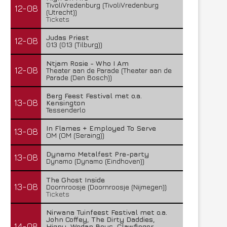
TivoliVredenburg (TivoliVredenburg
12-08
(Utrecht))
Tickets
Judas Priest
12-08
013 (013 (Tilburg))
Ntjam Rosie - Who I Am
12-08
Theater aan de Parade (Theater aan de
Parade (Den Bosch))
Berg Feest Festival met o.a.
13-08
Kensington
Tessenderlo
In Flames + Employed To Serve
13-08
OM (OM (Seraing))
Dynamo Metalfest Pre-party
13-08
Dynamo (Dynamo (Eindhoven))
The Ghost Inside
13-08
Doornroosje (Doornroosje (Nijmegen))
Tickets
Nirwana Tuinfeest Festival met o.a.
John Coffey, The Dirty Daddies,
14-08
Hiqpy, Wodan Boys, Clawfinger