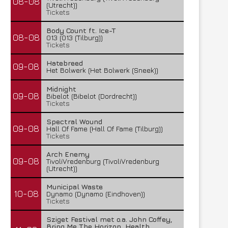
08-08
(Utrecht))
Tickets
Body Count ft. Ice-T
08-08
013 (013 (Tilburg))
Tickets
Hatebreed
09-08
Het Bolwerk (Het Bolwerk (Sneek))
Midnight
09-08
Bibelot (Bibelot (Dordrecht))
Tickets
Spectral Wound
09-08
Hall Of Fame (Hall Of Fame (Tilburg))
Tickets
Arch Enemy
09-08
TivoliVredenburg (TivoliVredenburg
(Utrecht))
Municipal Waste
10-08
Dynamo (Dynamo (Eindhoven))
Tickets
Sziget Festival met o.a. John Coffey,
Bring Me The Horizon, Health