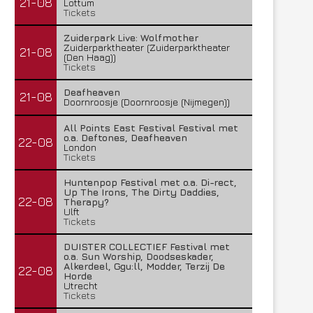
21-08
Lottum
Tickets
Zuiderpark Live: Wolfmother
Zuiderparktheater (Zuiderparktheater
21-08
(Den Haag))
Tickets
Deafheaven
21-08
Doornroosje (Doornroosje (Nijmegen))
All Points East Festival Festival met
o.a. Deftones, Deafheaven
22-08
London
Tickets
Huntenpop Festival met o.a. Di-rect,
Up The Irons, The Dirty Daddies,
22-08
Therapy?
Ulft
Tickets
DUISTER COLLECTIEF Festival met
o.a. Sun Worship, Doodseskader,
Alkerdeel, Ggu:ll, Modder, Terzij De
22-08
Horde
Utrecht
Tickets