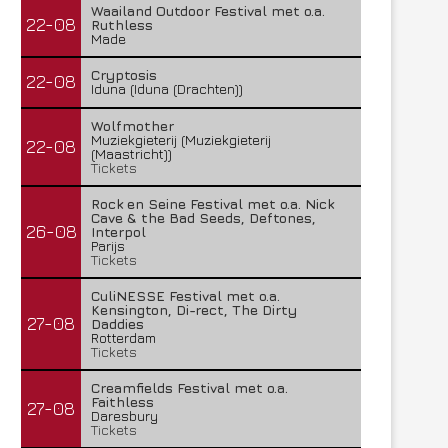
Waailand Outdoor Festival met o.a.
22-08
Ruthless
Made
Cryptosis
22-08
Iduna (Iduna (Drachten))
Wolfmother
Muziekgieterij (Muziekgieterij
22-08
(Maastricht))
Tickets
Rock en Seine Festival met o.a. Nick
Cave & the Bad Seeds, Deftones,
26-08
Interpol
Parijs
Tickets
CuliNESSE Festival met o.a.
Kensington, Di-rect, The Dirty
27-08
Daddies
Rotterdam
Tickets
Creamfields Festival met o.a.
Faithless
27-08
Daresbury
Tickets