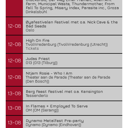
Farm, Municipal Waste, Thundermother, From
Fall To Spring, Misery Index, Parasite inc., Groza
Dinkelsbühl
Øyafestivalen Festival met o.a. Nick Cave & the
12-08
Bad Seeds
Oslo
High On Fire
12-08
TivoliVredenburg (TivoliVredenburg (Utrecht))
Tickets
Judas Priest
12-08
013 (013 (Tilburg))
Ntjam Rosie - Who I Am
12-08
Theater aan de Parade (Theater aan de Parade
(Den Bosch))
Berg Feest Festival met o.a. Kensington
13-08
Tessenderlo
In Flames + Employed To Serve
13-08
OM (OM (Seraing))
Dynamo Metalfest Pre-party
13-08
Dynamo (Dynamo (Eindhoven))