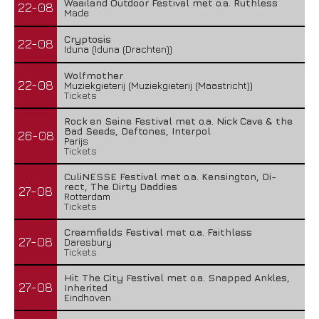
Waailand Outdoor Festival met o.a. Ruthless
22-08
Made
Cryptosis
22-08
Iduna (Iduna (Drachten))
Wolfmother
22-08
Muziekgieterij (Muziekgieterij (Maastricht))
Tickets
Rock en Seine Festival met o.a. Nick Cave & the
Bad Seeds, Deftones, Interpol
26-08
Parijs
Tickets
CuliNESSE Festival met o.a. Kensington, Di-
rect, The Dirty Daddies
27-08
Rotterdam
Tickets
Creamfields Festival met o.a. Faithless
27-08
Daresbury
Tickets
Hit The City Festival met o.a. Snapped Ankles,
27-08
Inherited
Eindhoven