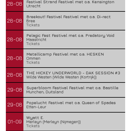
Festival Strand Festival met o.a. Kensington
28-08
Utrecht
Breekout! Festival Festival met o.a. Di-rect
28-08
Bree
Tickets
Pelagic Fest Festival met o.a. Predatory Void
28-08
Maastricht
Tickets
Metallicamp Festival met o.a. HESKEN
28-08
Ommen
Tickets
THE HICKEY UNDERWORLD - DAK SESSION #3
28-08
Wilde Westen (Wilde Westen (Kortrijk))
Superbloom Festival Festival met o.a. Bastille
29-08
Munchen, Duitsland
Popelucht Festival met o.a. Queen of Spades
29-08
Etten-Leur
Wyatt E.
01-09
Merleyn (Merleyn (Nijmegen))
Tickets