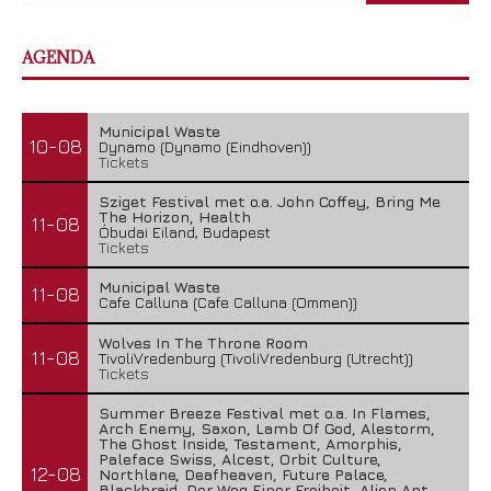
AGENDA
Municipal Waste
10-08
Dynamo (Dynamo (Eindhoven))
Tickets
Sziget Festival met o.a. John Coffey, Bring Me
The Horizon, Health
11-08
Óbudai Eiland, Budapest
Tickets
Municipal Waste
11-08
Cafe Calluna (Cafe Calluna (Ommen))
Wolves In The Throne Room
11-08
TivoliVredenburg (TivoliVredenburg (Utrecht))
Tickets
Summer Breeze Festival met o.a. In Flames,
Arch Enemy, Saxon, Lamb Of God, Alestorm,
The Ghost Inside, Testament, Amorphis,
Paleface Swiss, Alcest, Orbit Culture,
12-08
Northlane, Deafheaven, Future Palace,
Blackbraid, Der Weg Einer Freiheit, Alien Ant