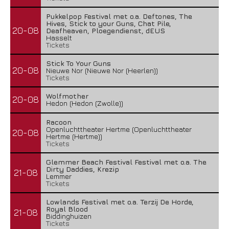
Pukkelpop Festival met o.a. Deftones, The
Hives, Stick to your Guns, Chat Pile,
20-08
Deafheaven, Ploegendienst, dEUS
Hasselt
Tickets
Stick To Your Guns
20-08
Nieuwe Nor (Nieuwe Nor (Heerlen))
Tickets
Wolfmother
20-08
Hedon (Hedon (Zwolle))
Racoon
Openluchttheater Hertme (Openluchttheater
20-08
Hertme (Hertme))
Tickets
Glemmer Beach Festival Festival met o.a. The
Dirty Daddies, Krezip
21-08
Lemmer
Tickets
Lowlands Festival met o.a. Terzij De Horde,
Royal Blood
21-08
Biddinghuizen
Tickets