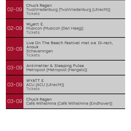
Chuck Ragan
02-09
TivoliVredenburg (TivoliVredenburg (Utrecht))
Tickets
Wyatt E.
02-09
Musicon (Musicon (Den Haag))
Tickets
Live On The Beach Festival met o.a. Di-rect,
Anouk
03-09
Scheveningen
Tickets
Antimatter & Sleeping Pulse
03-09
Metropool (Metropool (Hengelo))
WYATT E.
03-09
ACU (ACU (Utrecht))
Tickets
Chuck Ragan
03-09
Café Wilhelmina (Café Wilhelmina (Eindhoven))