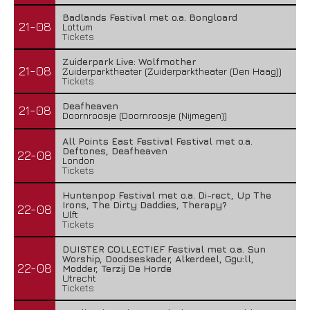
Badlands Festival met o.a. Bongloard
21-08
Lottum
Tickets
Zuiderpark Live: Wolfmother
21-08
Zuiderparktheater (Zuiderparktheater (Den Haag))
Tickets
Deafheaven
21-08
Doornroosje (Doornroosje (Nijmegen))
All Points East Festival Festival met o.a.
Deftones, Deafheaven
22-08
London
Tickets
Huntenpop Festival met o.a. Di-rect, Up The
Irons, The Dirty Daddies, Therapy?
22-08
Ulft
Tickets
DUISTER COLLECTIEF Festival met o.a. Sun
Worship, Doodseskader, Alkerdeel, Ggu:ll,
22-08
Modder, Terzij De Horde
Utrecht
Tickets