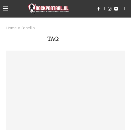
Home
»
Fenella
TAG:
FENELLA