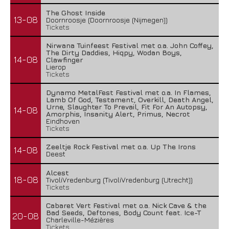
The Ghost Inside
13-08
Doornroosje (Doornroosje (Nijmegen))
Tickets
Nirwana Tuinfeest Festival met o.a. John Coffey,
The Dirty Daddies, Hiqpy, Wodan Boys,
14-08
Clawfinger
Lierop
Tickets
Dynamo MetalFest Festival met o.a. In Flames,
Lamb Of God, Testament, Overkill, Death Angel,
Urne, Slaughter To Prevail, Fit For An Autopsy,
14-08
Amorphis, Insanity Alert, Primus, Necrot
Eindhoven
Tickets
Zeeltje Rock Festival met o.a. Up The Irons
14-08
Deest
Alcest
18-08
TivoliVredenburg (TivoliVredenburg (Utrecht))
Tickets
Cabaret Vert Festival met o.a. Nick Cave & the
Bad Seeds, Deftones, Body Count feat. Ice-T
20-08
Charleville-Mézières
Tickets