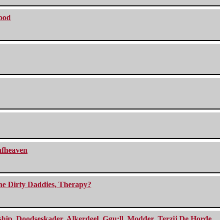
lood
eafheaven
The Dirty Daddies, Therapy?
, Doodseskader, Alkerdeel, Ggu:ll, Modder, Terzij De Horde