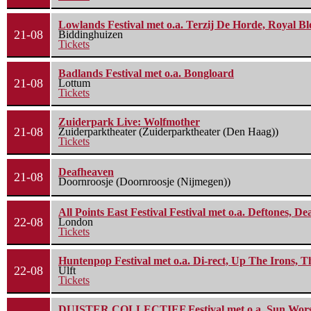
Lowlands Festival met o.a. Terzij De Horde, Royal B
21-08
Biddinghuizen
Tickets
Badlands Festival met o.a. Bongloard
21-08
Lottum
Tickets
Zuiderpark Live: Wolfmother
21-08
Zuiderparktheater (Zuiderparktheater (Den Haag))
Tickets
Deafheaven
21-08
Doornroosje (Doornroosje (Nijmegen))
All Points East Festival Festival met o.a. Deftones, D
22-08
London
Tickets
Huntenpop Festival met o.a. Di-rect, Up The Irons, 
22-08
Ulft
Tickets
DUISTER COLLECTIEF Festival met o.a. Sun Worship