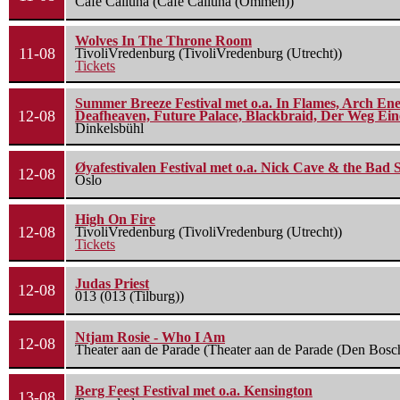
Cafe Calluna (Cafe Calluna (Ommen))
Wolves In The Throne Room
11-08
TivoliVredenburg (TivoliVredenburg (Utrecht))
Tickets
Summer Breeze Festival met o.a. In Flames, Arch Ene
12-08
Deafheaven, Future Palace, Blackbraid, Der Weg Eine
Dinkelsbühl
Øyafestivalen Festival met o.a. Nick Cave & the Bad 
12-08
Oslo
High On Fire
12-08
TivoliVredenburg (TivoliVredenburg (Utrecht))
Tickets
Judas Priest
12-08
013 (013 (Tilburg))
Ntjam Rosie - Who I Am
12-08
Theater aan de Parade (Theater aan de Parade (Den Bosc
Berg Feest Festival met o.a. Kensington
13-08