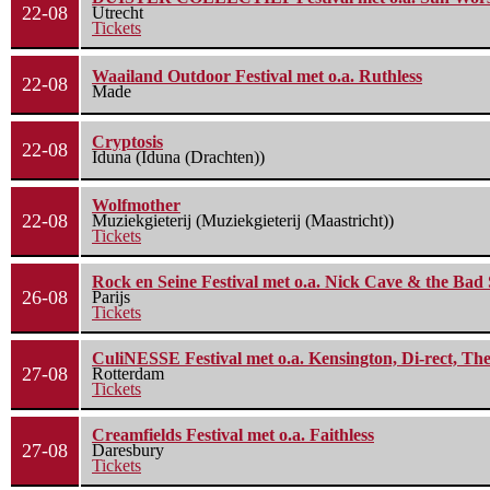
22-08
Utrecht
Tickets
Waailand Outdoor Festival met o.a. Ruthless
22-08
Made
Cryptosis
22-08
Iduna (Iduna (Drachten))
Wolfmother
22-08
Muziekgieterij (Muziekgieterij (Maastricht))
Tickets
Rock en Seine Festival met o.a. Nick Cave & the Bad 
26-08
Parijs
Tickets
CuliNESSE Festival met o.a. Kensington, Di-rect, Th
27-08
Rotterdam
Tickets
Creamfields Festival met o.a. Faithless
27-08
Daresbury
Tickets