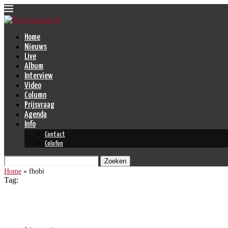
Home
Nieuws
Live
Album
Interview
Video
Column
Prijsvraag
Agenda
Info
Contact
Colofon
Zoeken
Home
»
fhobi
Tag:
fhobi