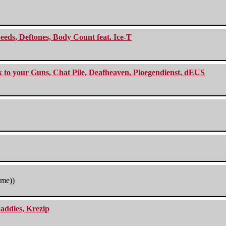
eeds, Deftones, Body Count feat. Ice-T
ck to your Guns, Chat Pile, Deafheaven, Ploegendienst, dEUS
tme))
addies, Krezip