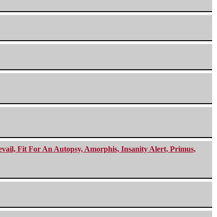
ail, Fit For An Autopsy, Amorphis, Insanity Alert, Primus,