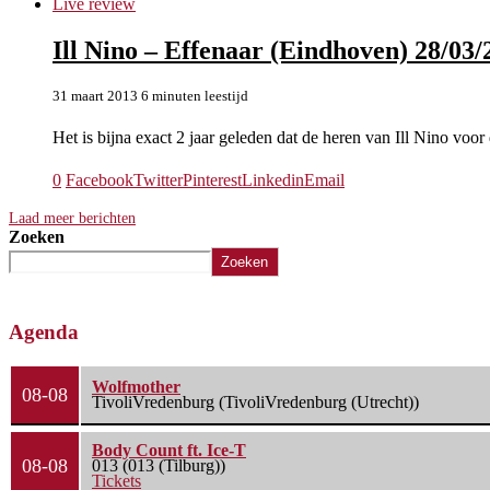
Live review
Ill Nino – Effenaar (Eindhoven) 28/03/
31 maart 2013
6 minuten leestijd
Het is bijna exact 2 jaar geleden dat de heren van Ill Nino voo
0
Facebook
Twitter
Pinterest
Linkedin
Email
Laad meer berichten
Zoeken
Zoeken
Agenda
Wolfmother
08-08
TivoliVredenburg (TivoliVredenburg (Utrecht))
Body Count ft. Ice-T
08-08
013 (013 (Tilburg))
Tickets