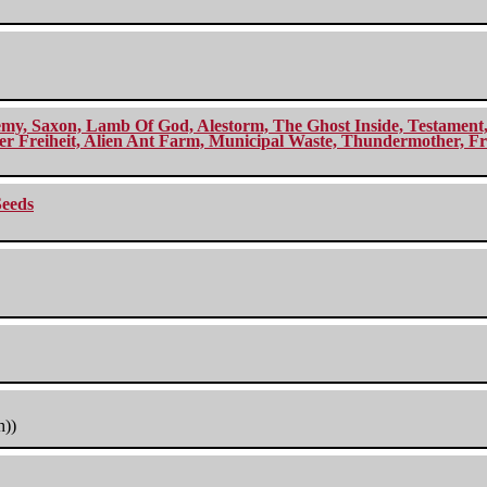
my, Saxon, Lamb Of God, Alestorm, The Ghost Inside, Testament, A
r Freiheit, Alien Ant Farm, Municipal Waste, Thundermother, Fro
Seeds
h))