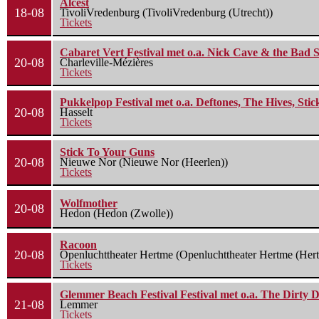
Alcest
18-08
TivoliVredenburg (TivoliVredenburg (Utrecht))
Tickets
Cabaret Vert Festival met o.a. Nick Cave & the Bad S
20-08
Charleville-Mézières
Tickets
Pukkelpop Festival met o.a. Deftones, The Hives, Sti
20-08
Hasselt
Tickets
Stick To Your Guns
20-08
Nieuwe Nor (Nieuwe Nor (Heerlen))
Tickets
Wolfmother
20-08
Hedon (Hedon (Zwolle))
Racoon
20-08
Openluchttheater Hertme (Openluchttheater Hertme (Her
Tickets
Glemmer Beach Festival Festival met o.a. The Dirty D
21-08
Lemmer
Tickets