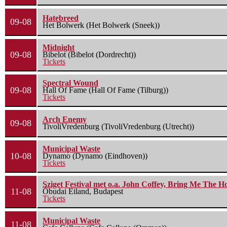
Hatebreed
09-08
Het Bolwerk (Het Bolwerk (Sneek))
Midnight
09-08
Bibelot (Bibelot (Dordrecht))
Tickets
Spectral Wound
09-08
Hall Of Fame (Hall Of Fame (Tilburg))
Tickets
Arch Enemy
09-08
TivoliVredenburg (TivoliVredenburg (Utrecht))
Municipal Waste
10-08
Dynamo (Dynamo (Eindhoven))
Tickets
Sziget Festival met o.a. John Coffey, Bring Me The H
11-08
Óbudai Eiland, Budapest
Tickets
Municipal Waste
11-08