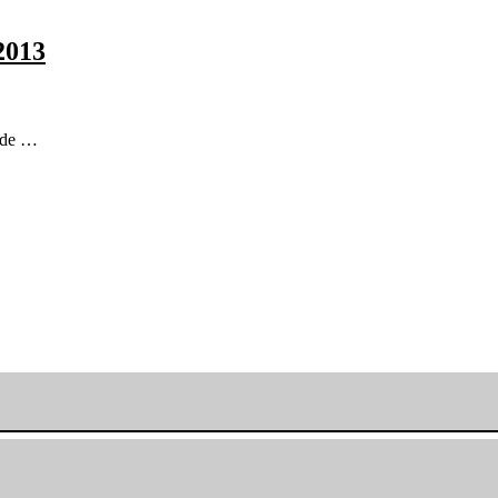
2013
r de …