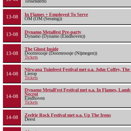
Tessenderlo
In Flames + Employed To Serve
13-08
OM (OM (Seraing))
Dynamo Metalfest Pre-party
13-08
Dynamo (Dynamo (Eindhoven))
The Ghost Inside
13-08
Doornroosje (Doornroosje (Nijmegen))
Tickets
Nirwana Tuinfeest Festival met o.a. John Coffey, Th
14-08
Lierop
Tickets
Dynamo MetalFest Festival met o.a. In Flames, Lamb O
Necrot
14-08
Eindhoven
Tickets
Zeeltje Rock Festival met o.a. Up The Irons
14-08
Deest