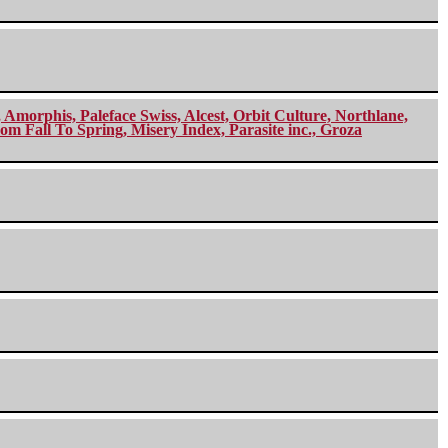
morphis, Paleface Swiss, Alcest, Orbit Culture, Northlane,
m Fall To Spring, Misery Index, Parasite inc., Groza