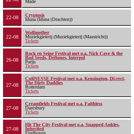
Made
Cryptosis
22-08
Iduna (Iduna (Drachten))
Wolfmother
22-08
Muziekgieterij (Muziekgieterij (Maastricht))
Tickets
Rock en Seine Festival met o.a. Nick Cave & the
Bad Seeds, Deftones, Interpol
26-08
Parijs
Tickets
CuliNESSE Festival met o.a. Kensington, Di-rect,
The Dirty Daddies
27-08
Rotterdam
Tickets
Creamfields Festival met o.a. Faithless
27-08
Daresbury
Tickets
Hit The City Festival met o.a. Snapped Ankles,
27-08
Inherited
Eindhoven