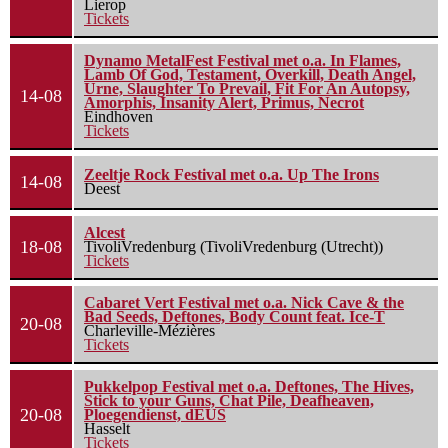
Lierop
Tickets
Dynamo MetalFest Festival met o.a. In Flames,
Lamb Of God, Testament, Overkill, Death Angel,
Urne, Slaughter To Prevail, Fit For An Autopsy,
14-08
Amorphis, Insanity Alert, Primus, Necrot
Eindhoven
Tickets
Zeeltje Rock Festival met o.a. Up The Irons
14-08
Deest
Alcest
18-08
TivoliVredenburg (TivoliVredenburg (Utrecht))
Tickets
Cabaret Vert Festival met o.a. Nick Cave & the
Bad Seeds, Deftones, Body Count feat. Ice-T
20-08
Charleville-Mézières
Tickets
Pukkelpop Festival met o.a. Deftones, The Hives,
Stick to your Guns, Chat Pile, Deafheaven,
20-08
Ploegendienst, dEUS
Hasselt
Tickets