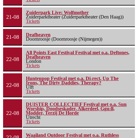
Zuiderpark Live: Wolfmother
21-08
Zuiderparktheater (Zuiderparktheater (Den Haag))
Tickets
Deafheaven
21-08
Doornroosje (Doornroosje (Nijmegen))
All Points East Festival Festival met o.a. Deftones,
Deafheaven
22-08
London
Tickets
Huntenpop Festival met o.a. Di-rect, Up The
Irons, The Dirty Daddies, Therapy?
22-08
Ulft
Tickets
DUISTER COLLECTIEF Festival met o.a. Sun
Worship, Doodseskader, Alkerdeel, Ggu:ll,
22-08
Modder, Terzij De Horde
Utrecht
Tickets
Waailand Outdoor Festival met o.a. Ruthless
22-08