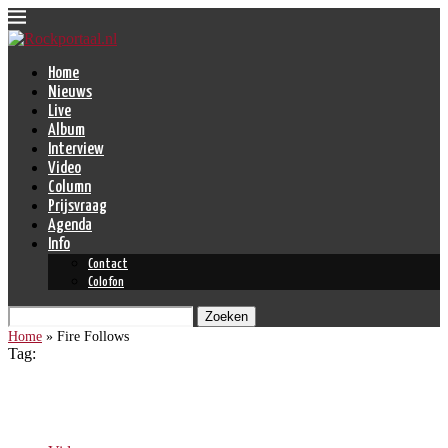
Home
Nieuws
Live
Album
Interview
Video
Column
Prijsvraag
Agenda
Info
Contact
Colofon
Zoeken
Home
»
Fire Follows
Tag:
Fire Follows