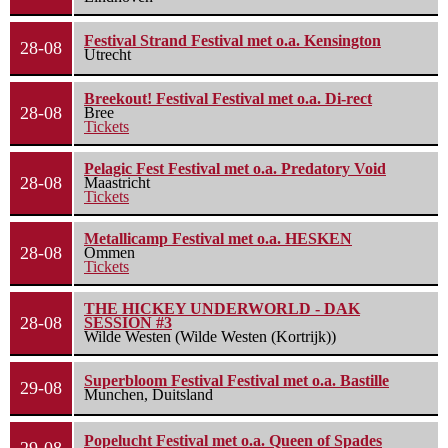
Festival Strand Festival met o.a. Kensington
28-08
Utrecht
Breekout! Festival Festival met o.a. Di-rect
28-08
Bree
Tickets
Pelagic Fest Festival met o.a. Predatory Void
28-08
Maastricht
Tickets
Metallicamp Festival met o.a. HESKEN
28-08
Ommen
Tickets
THE HICKEY UNDERWORLD - DAK
28-08
SESSION #3
Wilde Westen (Wilde Westen (Kortrijk))
Superbloom Festival Festival met o.a. Bastille
29-08
Munchen, Duitsland
Popelucht Festival met o.a. Queen of Spades