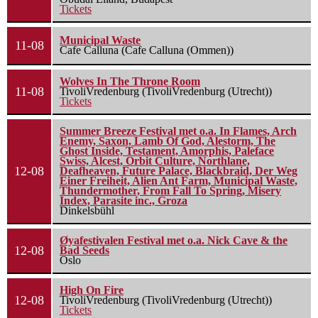
Tickets
Municipal Waste
11-08
Cafe Calluna (Cafe Calluna (Ommen))
Wolves In The Throne Room
11-08
TivoliVredenburg (TivoliVredenburg (Utrecht))
Tickets
Summer Breeze Festival met o.a. In Flames, Arch
Enemy, Saxon, Lamb Of God, Alestorm, The
Ghost Inside, Testament, Amorphis, Paleface
Swiss, Alcest, Orbit Culture, Northlane,
12-08
Deafheaven, Future Palace, Blackbraid, Der Weg
Einer Freiheit, Alien Ant Farm, Municipal Waste,
Thundermother, From Fall To Spring, Misery
Index, Parasite inc., Groza
Dinkelsbühl
Øyafestivalen Festival met o.a. Nick Cave & the
12-08
Bad Seeds
Oslo
High On Fire
12-08
TivoliVredenburg (TivoliVredenburg (Utrecht))
Tickets