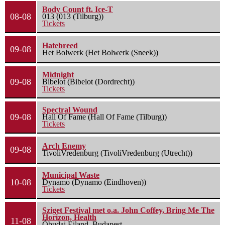
Body Count ft. Ice-T
08-08
013 (013 (Tilburg))
Tickets
Hatebreed
09-08
Het Bolwerk (Het Bolwerk (Sneek))
Midnight
09-08
Bibelot (Bibelot (Dordrecht))
Tickets
Spectral Wound
09-08
Hall Of Fame (Hall Of Fame (Tilburg))
Tickets
Arch Enemy
09-08
TivoliVredenburg (TivoliVredenburg (Utrecht))
Municipal Waste
10-08
Dynamo (Dynamo (Eindhoven))
Tickets
Sziget Festival met o.a. John Coffey, Bring Me The
Horizon, Health
11-08
Óbudai Eiland, Budapest