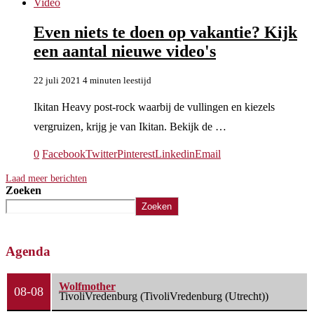
Video
Even niets te doen op vakantie? Kijk
een aantal nieuwe video's
22 juli 2021
4 minuten leestijd
Ikitan Heavy post-rock waarbij de vullingen en kiezels
vergruizen, krijg je van Ikitan. Bekijk de …
0
Facebook
Twitter
Pinterest
Linkedin
Email
Laad meer berichten
Zoeken
Zoeken
Agenda
Wolfmother
08-08
TivoliVredenburg (TivoliVredenburg (Utrecht))