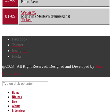
29-08
Etten-Leur
Wyatt E.
01-09
Merleyn (Merleyn (Nijmegen))
Tickets
Facebook
Twitter
Instagram
Flickr
@2023 - All Right Reserved. Designed and Developed by
Harm
Lourenssen
Home
Nieuws
Live
Album
Interview