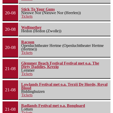
Stick To Your Guns
20-08
Nieuwe Nor (Nieuwe Nor (Heerlen))
Tickets
Wolfmother
20-08
Hedon (Hedon (Zwolle))
Racoon
Openluchttheater Hertme (Openluchttheater Hertme
20-08
(Hertme))
Tickets
Glemmer Beach Festival Festival met o.a. The
Dirty Daddies, Krezip
21-08
Lemmer
Tickets
Lowlands Festival met o.a. Terzij De Horde, Royal
Blood
21-08
Biddinghuizen
Tickets
Badlands Festival met o.a. Bongloard
21-08
Lottum
Tickets