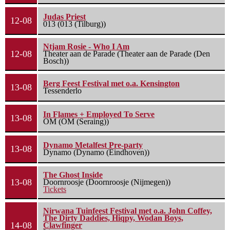
Judas Priest
12-08
013 (013 (Tilburg))
Ntjam Rosie - Who I Am
12-08
Theater aan de Parade (Theater aan de Parade (Den
Bosch))
Berg Feest Festival met o.a. Kensington
13-08
Tessenderlo
In Flames + Employed To Serve
13-08
OM (OM (Seraing))
Dynamo Metalfest Pre-party
13-08
Dynamo (Dynamo (Eindhoven))
The Ghost Inside
13-08
Doornroosje (Doornroosje (Nijmegen))
Tickets
Nirwana Tuinfeest Festival met o.a. John Coffey,
The Dirty Daddies, Hiqpy, Wodan Boys,
14-08
Clawfinger