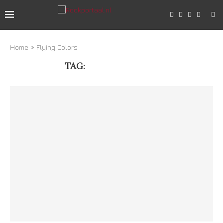
Home
»
Flying Colors
TAG:
FLYING COLORS