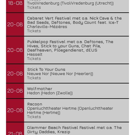
18-08
TivoliVredenburg (TivoliVredenburg (Utrecht))
Tickets
Cabaret Vert Festival met o.a. Nick Cave & the
Bad Seeds, Deftones, Body Count feat. Ice-T
20-08
Charleville-Mézières
Tickets
Pukkelpop Festival met o.a. Deftones, The
Hives, Stick to your Guns, Chat Pile,
20-08
Deafheaven, Ploegendienst, dEUS
Hasselt
Tickets
Stick To Your Guns
20-08
Nieuwe Nor (Nieuwe Nor (Heerlen))
Tickets
Wolfmother
20-08
Hedon (Hedon (Zwolle))
Racoon
Openluchttheater Hertme (Openluchttheater
20-08
Hertme (Hertme))
Tickets
Glemmer Beach Festival Festival met o.a. The
Dirty Daddies, Krezip
21-08