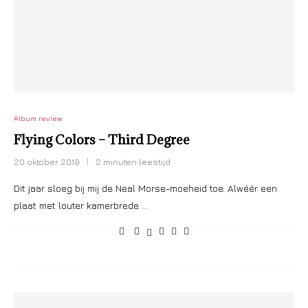
Album review
Flying Colors – Third Degree
20 oktober 2019
2 minuten leestijd
Dit jaar sloeg bij mij de Neal Morse-moeheid toe. Alwéér een
plaat met louter kamerbrede …