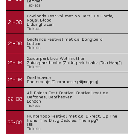
Lemmer
Tickets
Lowlands Festival met o.a. Terzij De Horde,
Royal Blood
21-08
Biddinghuizen
Tickets
Badlands Festival met o.a. Bongloard
21-08
Lottum
Tickets
Zuiderpark Live: Wolfmother
21-08
Zuiderparktheater (Zuiderparktheater (Den Haag))
Tickets
Deafheaven
21-08
Doornroosje (Doornroosje (Nijmegen))
All Points East Festival Festival met o.a.
Deftones, Deafheaven
22-08
London
Tickets
Huntenpop Festival met o.a. Di-rect, Up The
Irons, The Dirty Daddies, Therapy?
22-08
Ulft
Tickets