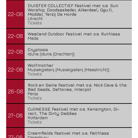
DUISTER COLLECTIEF Festival met o.a. Sun
Worship, Doodseskader, Alkerdeel, Ggu:ll,
22-08
Modder, Terzij De Horde
Utrecht
Tickets
Waailand Outdoor Festival met o.a. Ruthless
22-08
Made
Cryptosis
22-08
Iduna (Iduna (Drachten))
Wolfmother
22-08
Muziekgieterij (Muziekgieterij (Maastricht))
Tickets
Rock en Seine Festival met o.a. Nick Cave & the
Bad Seeds, Deftones, Interpol
26-08
Parijs
Tickets
CuliNESSE Festival met o.a. Kensington, Di-
rect, The Dirty Daddies
27-08
Rotterdam
Tickets
Creamfields Festival met o.a. Faithless
27-08
Daresbury