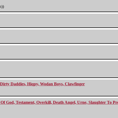
h))
e Dirty Daddies, Hiqpy, Wodan Boys, Clawfinger
f God, Testament, Overkill, Death Angel, Urne, Slaughter To Prev