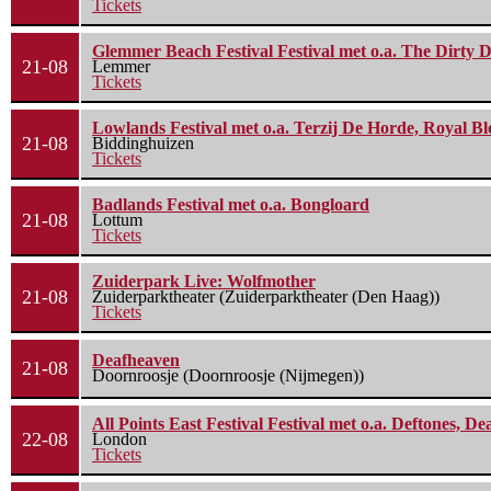
Tickets
Glemmer Beach Festival Festival met o.a. The Dirty D
21-08
Lemmer
Tickets
Lowlands Festival met o.a. Terzij De Horde, Royal B
21-08
Biddinghuizen
Tickets
Badlands Festival met o.a. Bongloard
21-08
Lottum
Tickets
Zuiderpark Live: Wolfmother
21-08
Zuiderparktheater (Zuiderparktheater (Den Haag))
Tickets
Deafheaven
21-08
Doornroosje (Doornroosje (Nijmegen))
All Points East Festival Festival met o.a. Deftones, D
22-08
London
Tickets