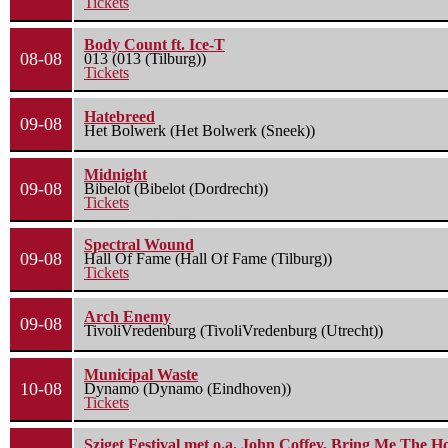
Tickets
Body Count ft. Ice-T
08-08
013 (013 (Tilburg))
Tickets
Hatebreed
09-08
Het Bolwerk (Het Bolwerk (Sneek))
Midnight
09-08
Bibelot (Bibelot (Dordrecht))
Tickets
Spectral Wound
09-08
Hall Of Fame (Hall Of Fame (Tilburg))
Tickets
Arch Enemy
09-08
TivoliVredenburg (TivoliVredenburg (Utrecht))
Municipal Waste
10-08
Dynamo (Dynamo (Eindhoven))
Tickets
Sziget Festival met o.a. John Coffey, Bring Me The H