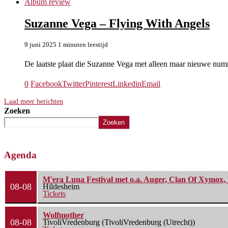
Album review
Suzanne Vega – Flying With Angels
9 juni 2025
1 minuten leestijd
De laatste plaat die Suzanne Vega met alleen maar nieuwe num
0
Facebook
Twitter
Pinterest
Linkedin
Email
Laad meer berichten
Zoeken
Zoeken
Agenda
M'era Luna Festival met o.a. Auger, Clan Of Xymox, 
08-08
Hildesheim
Tickets
Wolfmother
08-08
TivoliVredenburg (TivoliVredenburg (Utrecht))