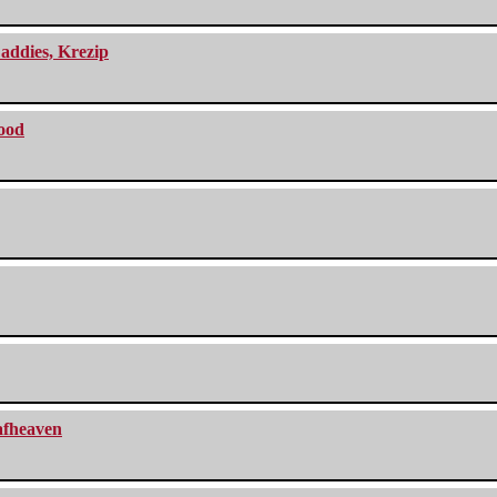
addies, Krezip
lood
eafheaven