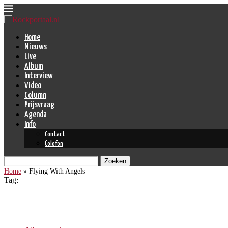
Home
Nieuws
Live
Album
Interview
Video
Column
Prijsvraag
Agenda
Info
Contact
Colofon
Zoeken
Home
»
Flying With Angels
Tag:
Flying With Angels