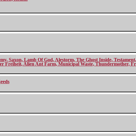
my, Saxon, Lamb Of God, Alestorm, The Ghost Inside, Testament, A
r Freiheit, Alien Ant Farm, Municipal Waste, Thundermother, Fro
Seeds