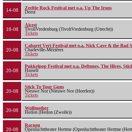
Zeeltje Rock Festival met o.a. Up The Irons
14-08
Deest
Alcest
18-08
TivoliVredenburg (TivoliVredenburg (Utrecht))
Tickets
Cabaret Vert Festival met o.a. Nick Cave & the Bad S
20-08
Charleville-Mézières
Tickets
Pukkelpop Festival met o.a. Deftones, The Hives, Sti
20-08
Hasselt
Tickets
Stick To Your Guns
20-08
Nieuwe Nor (Nieuwe Nor (Heerlen))
Tickets
Wolfmother
20-08
Hedon (Hedon (Zwolle))
Racoon
20-08
Openluchttheater Hertme (Openluchttheater Hertme (Her