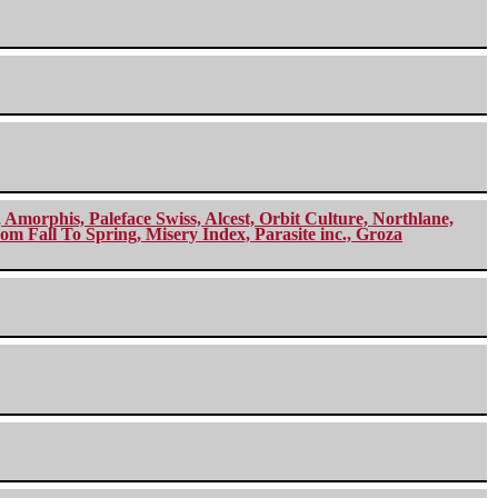
morphis, Paleface Swiss, Alcest, Orbit Culture, Northlane,
m Fall To Spring, Misery Index, Parasite inc., Groza