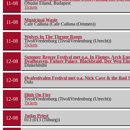
11-08
Óbudai Eiland, Budapest
Tickets
Municipal Waste
11-08
Cafe Calluna (Cafe Calluna (Ommen))
Wolves In The Throne Room
11-08
TivoliVredenburg (TivoliVredenburg (Utrecht))
Tickets
Summer Breeze Festival met o.a. In Flames, Arch Ene
12-08
Deafheaven, Future Palace, Blackbraid, Der Weg Eine
Dinkelsbühl
Øyafestivalen Festival met o.a. Nick Cave & the Bad 
12-08
Oslo
High On Fire
12-08
TivoliVredenburg (TivoliVredenburg (Utrecht))
Tickets
Judas Priest
12-08
013 (013 (Tilburg))