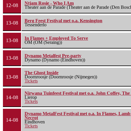
Ntjam Rosie - Who I Am
12-08
Theater aan de Parade (Theater aan de Parade (Den Bosc
Berg Feest Festival met o.a. Kensington
13-08
Tessenderlo
In Flames + Employed To Serve
13-08
OM (OM (Seraing))
Dynamo Metalfest Pre-party
13-08
Dynamo (Dynamo (Eindhoven))
The Ghost Inside
13-08
Doornroosje (Doornroosje (Nijmegen))
Tickets
Nirwana Tuinfeest Festival met o.a. John Coffey, Th
14-08
Lierop
Tickets
Dynamo MetalFest Festival met o.a. In Flames, Lamb O
Necrot
14-08
Eindhoven
Tickets