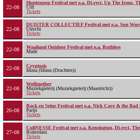
Huntenpop Festival met o.a. Di-rect, Up The Irons, 
22-08
Ulft
Tickets
DUISTER COLLECTIEF Festival met o.a. Sun Worship
22-08
Utrecht
Tickets
Waailand Outdoor Festival met o.a. Ruthless
22-08
Made
Cryptosis
22-08
Iduna (Iduna (Drachten))
Wolfmother
22-08
Muziekgieterij (Muziekgieterij (Maastricht))
Tickets
Rock en Seine Festival met o.a. Nick Cave & the Bad 
26-08
Parijs
Tickets
CuliNESSE Festival met o.a. Kensington, Di-rect, Th
27-08
Rotterdam
Tickets