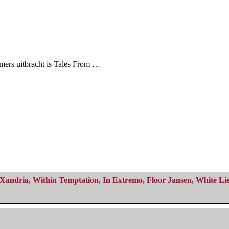
mers uitbracht is Tales From …
Xandria, Within Temptation, In Extremo, Floor Jansen, White Li