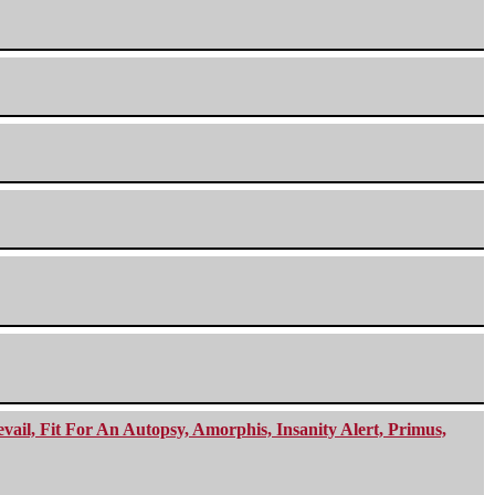
ail, Fit For An Autopsy, Amorphis, Insanity Alert, Primus,