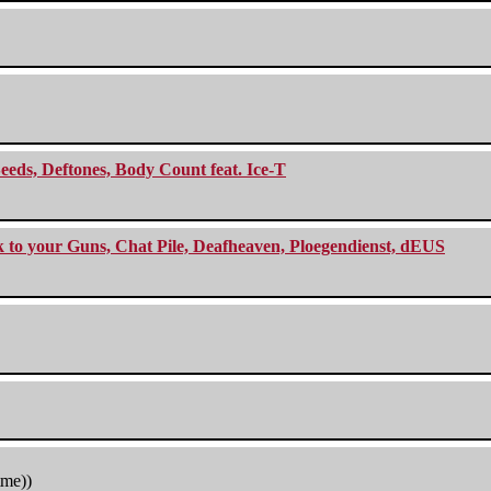
eeds, Deftones, Body Count feat. Ice-T
ck to your Guns, Chat Pile, Deafheaven, Ploegendienst, dEUS
tme))