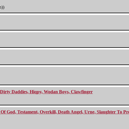
h))
e Dirty Daddies, Hiqpy, Wodan Boys, Clawfinger
f God, Testament, Overkill, Death Angel, Urne, Slaughter To Prev