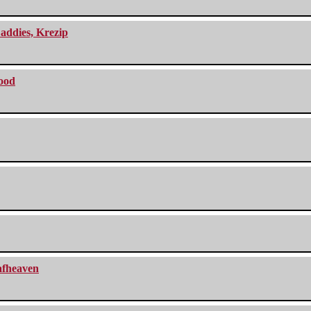
addies, Krezip
lood
eafheaven