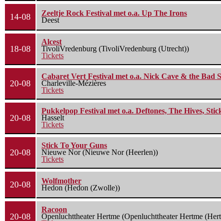
Zeeltje Rock Festival met o.a. Up The Irons
14-08
Deest
Alcest
18-08
TivoliVredenburg (TivoliVredenburg (Utrecht))
Tickets
Cabaret Vert Festival met o.a. Nick Cave & the Bad S
20-08
Charleville-Mézières
Tickets
Pukkelpop Festival met o.a. Deftones, The Hives, Sti
20-08
Hasselt
Tickets
Stick To Your Guns
20-08
Nieuwe Nor (Nieuwe Nor (Heerlen))
Tickets
Wolfmother
20-08
Hedon (Hedon (Zwolle))
Racoon
20-08
Openluchttheater Hertme (Openluchttheater Hertme (Her