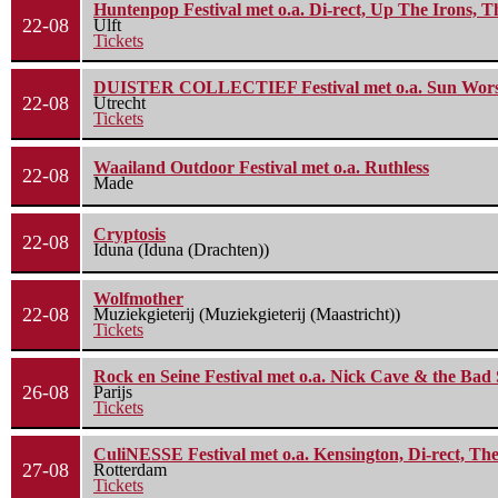
Huntenpop Festival met o.a. Di-rect, Up The Irons, 
22-08
Ulft
Tickets
DUISTER COLLECTIEF Festival met o.a. Sun Worship
22-08
Utrecht
Tickets
Waailand Outdoor Festival met o.a. Ruthless
22-08
Made
Cryptosis
22-08
Iduna (Iduna (Drachten))
Wolfmother
22-08
Muziekgieterij (Muziekgieterij (Maastricht))
Tickets
Rock en Seine Festival met o.a. Nick Cave & the Bad 
26-08
Parijs
Tickets
CuliNESSE Festival met o.a. Kensington, Di-rect, Th
27-08
Rotterdam
Tickets