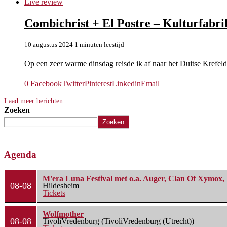
Live review
Combichrist + El Postre – Kulturfabri
10 augustus 2024
1 minuten leestijd
Op een zeer warme dinsdag reisde ik af naar het Duitse Krefel
0
Facebook
Twitter
Pinterest
Linkedin
Email
Laad meer berichten
Zoeken
Zoeken
Agenda
M'era Luna Festival met o.a. Auger, Clan Of Xymox, 
08-08
Hildesheim
Tickets
Wolfmother
08-08
TivoliVredenburg (TivoliVredenburg (Utrecht))