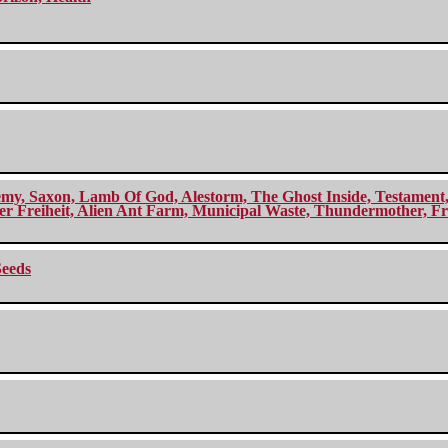
my, Saxon, Lamb Of God, Alestorm, The Ghost Inside, Testament, A
r Freiheit, Alien Ant Farm, Municipal Waste, Thundermother, Fro
Seeds