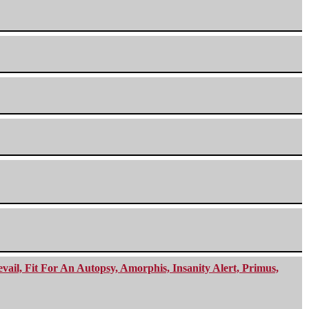
ail, Fit For An Autopsy, Amorphis, Insanity Alert, Primus,