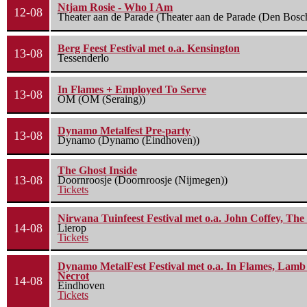
Ntjam Rosie - Who I Am
12-08
Theater aan de Parade (Theater aan de Parade (Den Bosc
Berg Feest Festival met o.a. Kensington
13-08
Tessenderlo
In Flames + Employed To Serve
13-08
OM (OM (Seraing))
Dynamo Metalfest Pre-party
13-08
Dynamo (Dynamo (Eindhoven))
The Ghost Inside
13-08
Doornroosje (Doornroosje (Nijmegen))
Tickets
Nirwana Tuinfeest Festival met o.a. John Coffey, Th
14-08
Lierop
Tickets
Dynamo MetalFest Festival met o.a. In Flames, Lamb O
Necrot
14-08
Eindhoven
Tickets