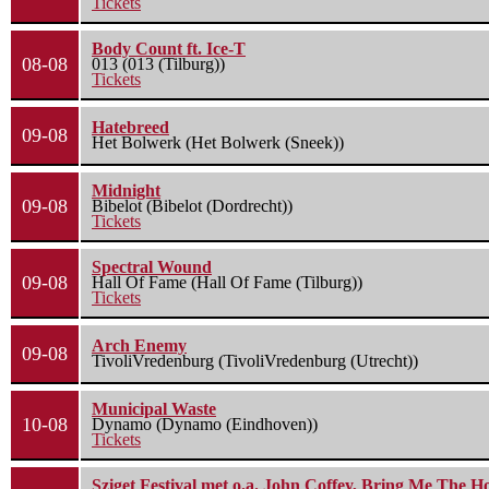
Tickets
Body Count ft. Ice-T
08-08
013 (013 (Tilburg))
Tickets
Hatebreed
09-08
Het Bolwerk (Het Bolwerk (Sneek))
Midnight
09-08
Bibelot (Bibelot (Dordrecht))
Tickets
Spectral Wound
09-08
Hall Of Fame (Hall Of Fame (Tilburg))
Tickets
Arch Enemy
09-08
TivoliVredenburg (TivoliVredenburg (Utrecht))
Municipal Waste
10-08
Dynamo (Dynamo (Eindhoven))
Tickets
Sziget Festival met o.a. John Coffey, Bring Me The H