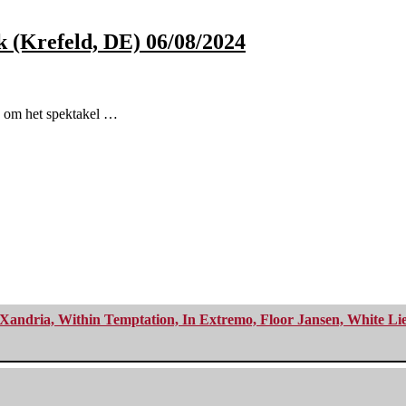
k (Krefeld, DE) 06/08/2024
d om het spektakel …
Xandria, Within Temptation, In Extremo, Floor Jansen, White Li