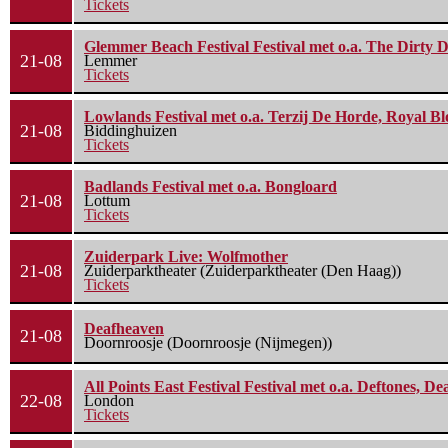
Tickets
Glemmer Beach Festival Festival met o.a. The Dirty D
21-08
Lemmer
Tickets
Lowlands Festival met o.a. Terzij De Horde, Royal B
21-08
Biddinghuizen
Tickets
Badlands Festival met o.a. Bongloard
21-08
Lottum
Tickets
Zuiderpark Live: Wolfmother
21-08
Zuiderparktheater (Zuiderparktheater (Den Haag))
Tickets
Deafheaven
21-08
Doornroosje (Doornroosje (Nijmegen))
All Points East Festival Festival met o.a. Deftones, D
22-08
London
Tickets