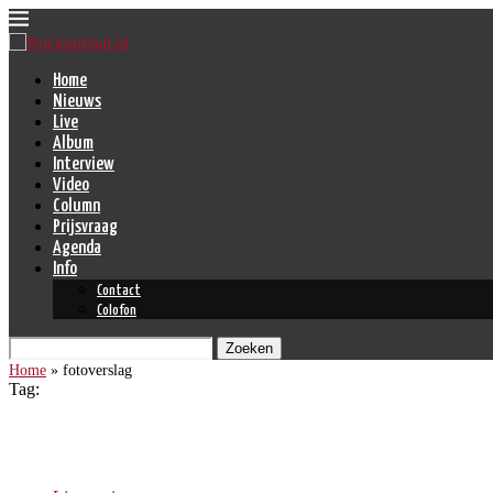
Home
Nieuws
Live
Album
Interview
Video
Column
Prijsvraag
Agenda
Info
Contact
Colofon
Zoeken
Home
»
fotoverslag
Tag:
fotoverslag