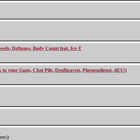
eeds, Deftones, Body Count feat. Ice-T
ck to your Guns, Chat Pile, Deafheaven, Ploegendienst, dEUS
tme))