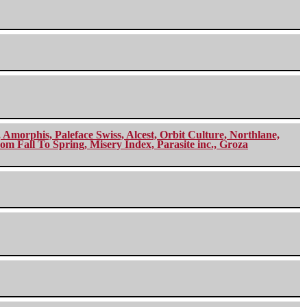
morphis, Paleface Swiss, Alcest, Orbit Culture, Northlane,
m Fall To Spring, Misery Index, Parasite inc., Groza