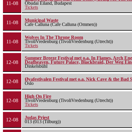
11-08
Óbudai Eiland, Budapest
Tickets
Municipal Waste
11-08
Cafe Calluna (Cafe Calluna (Ommen))
Wolves In The Throne Room
11-08
TivoliVredenburg (TivoliVredenburg (Utrecht))
Tickets
Summer Breeze Festival met o.a. In Flames, Arch Ene
12-08
Deafheaven, Future Palace, Blackbraid, Der Weg Eine
Dinkelsbühl
Øyafestivalen Festival met o.a. Nick Cave & the Bad 
12-08
Oslo
High On Fire
12-08
TivoliVredenburg (TivoliVredenburg (Utrecht))
Tickets
Judas Priest
12-08
013 (013 (Tilburg))