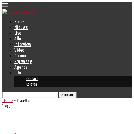
Home
Nieuws
Live
Album
Interview
Video
Column
Prijsvraag
Agenda
Info
Contact
Colofon
Zoeken
Home
»
fratellis
Tag:
fratellis