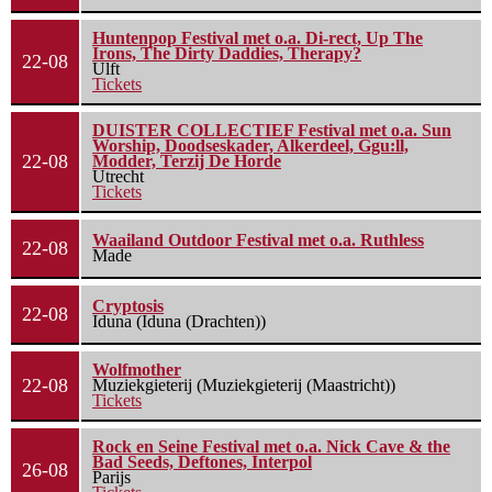
Huntenpop Festival met o.a. Di-rect, Up The
Irons, The Dirty Daddies, Therapy?
22-08
Ulft
Tickets
DUISTER COLLECTIEF Festival met o.a. Sun
Worship, Doodseskader, Alkerdeel, Ggu:ll,
22-08
Modder, Terzij De Horde
Utrecht
Tickets
Waailand Outdoor Festival met o.a. Ruthless
22-08
Made
Cryptosis
22-08
Iduna (Iduna (Drachten))
Wolfmother
22-08
Muziekgieterij (Muziekgieterij (Maastricht))
Tickets
Rock en Seine Festival met o.a. Nick Cave & the
Bad Seeds, Deftones, Interpol
26-08
Parijs