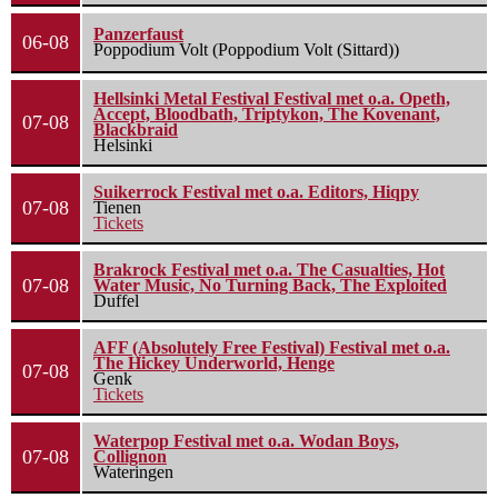
Panzerfaust
06-08
Poppodium Volt (Poppodium Volt (Sittard))
Hellsinki Metal Festival Festival met o.a. Opeth,
Accept, Bloodbath, Triptykon, The Kovenant,
07-08
Blackbraid
Helsinki
Suikerrock Festival met o.a. Editors, Hiqpy
07-08
Tienen
Tickets
Brakrock Festival met o.a. The Casualties, Hot
07-08
Water Music, No Turning Back, The Exploited
Duffel
AFF (Absolutely Free Festival) Festival met o.a.
The Hickey Underworld, Henge
07-08
Genk
Tickets
Waterpop Festival met o.a. Wodan Boys,
07-08
Collignon
Wateringen