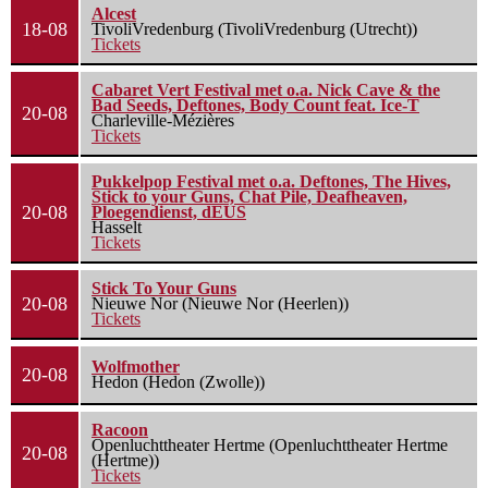
Alcest
18-08
TivoliVredenburg (TivoliVredenburg (Utrecht))
Tickets
Cabaret Vert Festival met o.a. Nick Cave & the
Bad Seeds, Deftones, Body Count feat. Ice-T
20-08
Charleville-Mézières
Tickets
Pukkelpop Festival met o.a. Deftones, The Hives,
Stick to your Guns, Chat Pile, Deafheaven,
20-08
Ploegendienst, dEUS
Hasselt
Tickets
Stick To Your Guns
20-08
Nieuwe Nor (Nieuwe Nor (Heerlen))
Tickets
Wolfmother
20-08
Hedon (Hedon (Zwolle))
Racoon
Openluchttheater Hertme (Openluchttheater Hertme
20-08
(Hertme))
Tickets