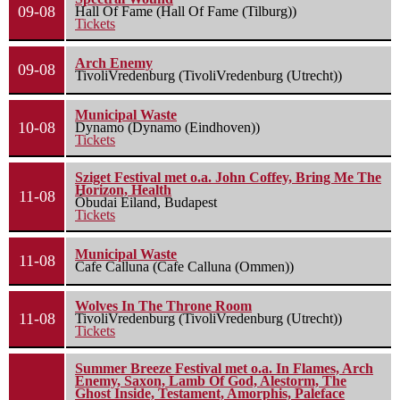
09-08
Hall Of Fame (Hall Of Fame (Tilburg))
Tickets
Arch Enemy
09-08
TivoliVredenburg (TivoliVredenburg (Utrecht))
Municipal Waste
10-08
Dynamo (Dynamo (Eindhoven))
Tickets
Sziget Festival met o.a. John Coffey, Bring Me The
Horizon, Health
11-08
Óbudai Eiland, Budapest
Tickets
Municipal Waste
11-08
Cafe Calluna (Cafe Calluna (Ommen))
Wolves In The Throne Room
11-08
TivoliVredenburg (TivoliVredenburg (Utrecht))
Tickets
Summer Breeze Festival met o.a. In Flames, Arch
Enemy, Saxon, Lamb Of God, Alestorm, The
Ghost Inside, Testament, Amorphis, Paleface