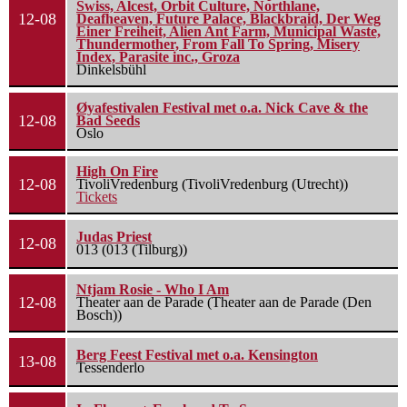
Swiss, Alcest, Orbit Culture, Northlane,
12-08
Deafheaven, Future Palace, Blackbraid, Der Weg
Einer Freiheit, Alien Ant Farm, Municipal Waste,
Thundermother, From Fall To Spring, Misery
Index, Parasite inc., Groza
Dinkelsbühl
Øyafestivalen Festival met o.a. Nick Cave & the
12-08
Bad Seeds
Oslo
High On Fire
12-08
TivoliVredenburg (TivoliVredenburg (Utrecht))
Tickets
Judas Priest
12-08
013 (013 (Tilburg))
Ntjam Rosie - Who I Am
12-08
Theater aan de Parade (Theater aan de Parade (Den
Bosch))
Berg Feest Festival met o.a. Kensington
13-08
Tessenderlo