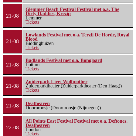
Glemmer Beach Festival Festival met o.a. The
Dirty Daddies, Krezip
21-08
Lemmer
Tickets
Lowlands Festival met o.a. Terzij De Horde, Royal
Blood
21-08
Biddinghuizen
Tickets
Badlands Festival met o.a. Bongloard
21-08
Lottum
Tickets
Zuiderpark Live: Wolfmother
21-08
Zuiderparktheater (Zuiderparktheater (Den Haag))
Tickets
Deafheaven
21-08
Doornroosje (Doornroosje (Nijmegen))
All Points East Festival Festival met o.a. Deftones,
Deafheaven
22-08
London
Tickets