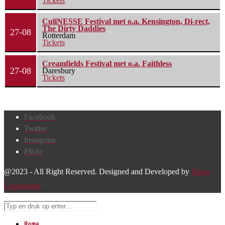
Tickets
CuliNESSE Festival met o.a. Kensington, Di-rect,
The Dirty Daddies
27-08
Rotterdam
Tickets
Creamfields Festival met o.a. Faithless
27-08
Daresbury
Tickets
Facebook
Twitter
Instagram
Flickr
@2023 - All Right Reserved. Designed and Developed by
Harm
Lourenssen
Home