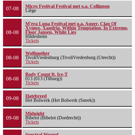
Micro Festival Festival met o.a. Collignon
07-08
Liège
M'era Luna Festival met o.a. Auger, Clan Of
Xymox, Xandria, Within Temptation, In Extremo,
08-08
Floor Jansen, White Lies
Hildesheim
Tickets
Wolfmother
08-08
TivoliVredenburg (TivoliVredenburg (Utrecht))
Tickets
Body Count ft. Ice-T
08-08
013 (013 (Tilburg))
Tickets
Hatebreed
09-08
Het Bolwerk (Het Bolwerk (Sneek))
Midnight
09-08
Bibelot (Bibelot (Dordrecht))
Tickets
Spectral Wound