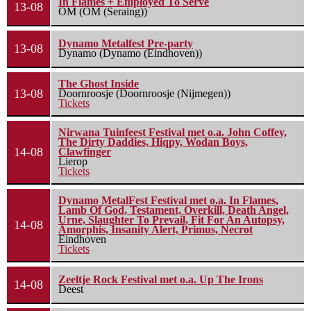
In Flames + Employed To Serve
13-08
OM (OM (Seraing))
Dynamo Metalfest Pre-party
13-08
Dynamo (Dynamo (Eindhoven))
The Ghost Inside
13-08
Doornroosje (Doornroosje (Nijmegen))
Tickets
Nirwana Tuinfeest Festival met o.a. John Coffey,
The Dirty Daddies, Hiqpy, Wodan Boys,
14-08
Clawfinger
Lierop
Tickets
Dynamo MetalFest Festival met o.a. In Flames,
Lamb Of God, Testament, Overkill, Death Angel,
Urne, Slaughter To Prevail, Fit For An Autopsy,
14-08
Amorphis, Insanity Alert, Primus, Necrot
Eindhoven
Tickets
Zeeltje Rock Festival met o.a. Up The Irons
14-08
Deest