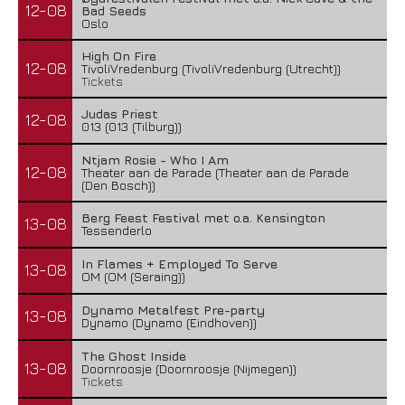
12-08
Bad Seeds
Oslo
High On Fire
12-08
TivoliVredenburg (TivoliVredenburg (Utrecht))
Tickets
Judas Priest
12-08
013 (013 (Tilburg))
Ntjam Rosie - Who I Am
12-08
Theater aan de Parade (Theater aan de Parade
(Den Bosch))
Berg Feest Festival met o.a. Kensington
13-08
Tessenderlo
In Flames + Employed To Serve
13-08
OM (OM (Seraing))
Dynamo Metalfest Pre-party
13-08
Dynamo (Dynamo (Eindhoven))
The Ghost Inside
13-08
Doornroosje (Doornroosje (Nijmegen))
Tickets