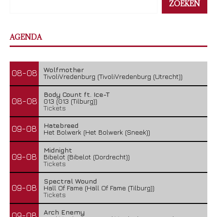
ZOEKEN
AGENDA
Wolfmother
08-08
TivoliVredenburg (TivoliVredenburg (Utrecht))
Body Count ft. Ice-T
08-08
013 (013 (Tilburg))
Tickets
Hatebreed
09-08
Het Bolwerk (Het Bolwerk (Sneek))
Midnight
09-08
Bibelot (Bibelot (Dordrecht))
Tickets
Spectral Wound
09-08
Hall Of Fame (Hall Of Fame (Tilburg))
Tickets
Arch Enemy
09-08