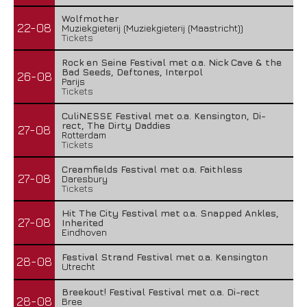
Wolfmother
22-08
Muziekgieterij (Muziekgieterij (Maastricht))
Tickets
Rock en Seine Festival met o.a. Nick Cave & the
Bad Seeds, Deftones, Interpol
26-08
Parijs
Tickets
CuliNESSE Festival met o.a. Kensington, Di-
rect, The Dirty Daddies
27-08
Rotterdam
Tickets
Creamfields Festival met o.a. Faithless
27-08
Daresbury
Tickets
Hit The City Festival met o.a. Snapped Ankles,
27-08
Inherited
Eindhoven
Festival Strand Festival met o.a. Kensington
28-08
Utrecht
Breekout! Festival Festival met o.a. Di-rect
28-08
Bree