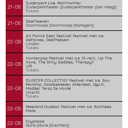
Zuiderpark Live: Wolfmother
21-08
Zuiderparktheater (Zuiderparktheater (Den Haag))
Tickets
Deafheaven
21-08
Doornroosje (Doornroosje (Nijmegen))
All Points East Festival Festival met o.a.
Deftones, Deafheaven
22-08
London
Tickets
Huntenpop Festival met o.a. Di-rect, Up The
Irons, The Dirty Daddies, Therapy?
22-08
Ulft
Tickets
DUISTER COLLECTIEF Festival met o.a. Sun
Worship, Doodseskader, Alkerdeel, Ggu:ll,
22-08
Modder, Terzij De Horde
Utrecht
Tickets
Waailand Outdoor Festival met o.a. Ruthless
22-08
Made
Cryptosis
22-08
Iduna (Iduna (Drachten))