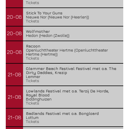
Tickets
Stick To Your Guns
20-08
Nieuwe Nor (Nieuwe Nor (Heerlen))
Tickets
Wolfmother
20-08
Hedon (Hedon (Zwolle))
Racoon
Openluchttheater Hertme (Openluchttheater
20-08
Hertme (Hertme))
Tickets
Glemmer Beach Festival Festival met o.a. The
Dirty Daddies, Krezip
21-08
Lemmer
Tickets
Lowlands Festival met o.a. Terzij De Horde,
Royal Blood
21-08
Biddinghuizen
Tickets
Badlands Festival met o.a. Bongloard
21-08
Lottum
Tickets