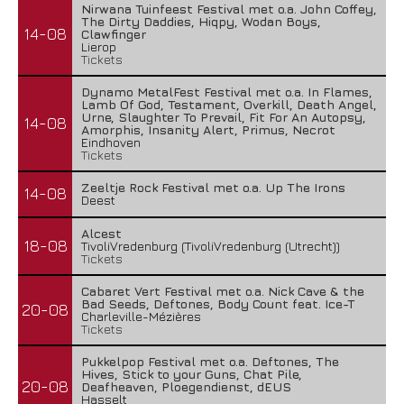
Nirwana Tuinfeest Festival met o.a. John Coffey,
The Dirty Daddies, Hiqpy, Wodan Boys,
14-08
Clawfinger
Lierop
Tickets
Dynamo MetalFest Festival met o.a. In Flames,
Lamb Of God, Testament, Overkill, Death Angel,
Urne, Slaughter To Prevail, Fit For An Autopsy,
14-08
Amorphis, Insanity Alert, Primus, Necrot
Eindhoven
Tickets
Zeeltje Rock Festival met o.a. Up The Irons
14-08
Deest
Alcest
18-08
TivoliVredenburg (TivoliVredenburg (Utrecht))
Tickets
Cabaret Vert Festival met o.a. Nick Cave & the
Bad Seeds, Deftones, Body Count feat. Ice-T
20-08
Charleville-Mézières
Tickets
Pukkelpop Festival met o.a. Deftones, The
Hives, Stick to your Guns, Chat Pile,
20-08
Deafheaven, Ploegendienst, dEUS
Hasselt