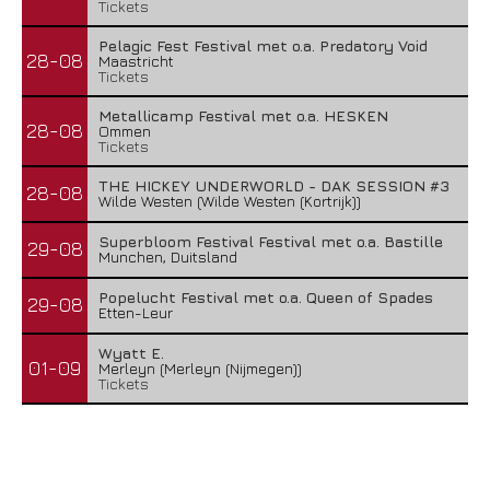
Tickets
Pelagic Fest Festival met o.a. Predatory Void
28-08
Maastricht
Tickets
Metallicamp Festival met o.a. HESKEN
28-08
Ommen
Tickets
THE HICKEY UNDERWORLD - DAK SESSION #3
28-08
Wilde Westen (Wilde Westen (Kortrijk))
Superbloom Festival Festival met o.a. Bastille
29-08
Munchen, Duitsland
Popelucht Festival met o.a. Queen of Spades
29-08
Etten-Leur
Wyatt E.
01-09
Merleyn (Merleyn (Nijmegen))
Tickets