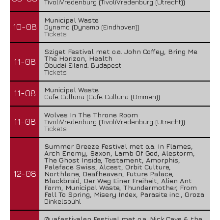
TivoliVredenburg (TivoliVredenburg (Utrecht))
Municipal Waste
10-08
Dynamo (Dynamo (Eindhoven))
Tickets
Sziget Festival met o.a. John Coffey, Bring Me
The Horizon, Health
11-08
Óbudai Eiland, Budapest
Tickets
Municipal Waste
11-08
Cafe Calluna (Cafe Calluna (Ommen))
Wolves In The Throne Room
11-08
TivoliVredenburg (TivoliVredenburg (Utrecht))
Tickets
Summer Breeze Festival met o.a. In Flames,
Arch Enemy, Saxon, Lamb Of God, Alestorm,
The Ghost Inside, Testament, Amorphis,
Paleface Swiss, Alcest, Orbit Culture,
12-08
Northlane, Deafheaven, Future Palace,
Blackbraid, Der Weg Einer Freiheit, Alien Ant
Farm, Municipal Waste, Thundermother, From
Fall To Spring, Misery Index, Parasite inc., Groza
Dinkelsbühl
Øyafestivalen Festival met o.a. Nick Cave & the