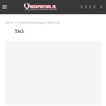
Home
»
Fuckthebassplayer Records
TAG:
FUCKTHEBASSPLAYER RECORDS