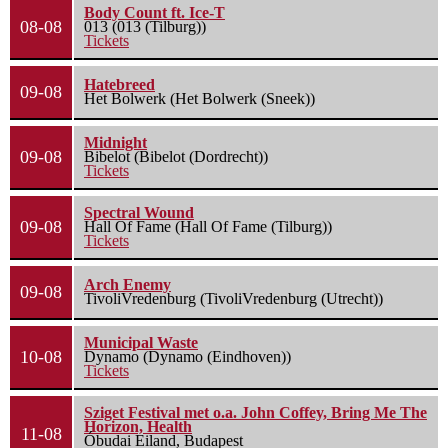
Body Count ft. Ice-T
08-08
013 (013 (Tilburg))
Tickets
Hatebreed
09-08
Het Bolwerk (Het Bolwerk (Sneek))
Midnight
09-08
Bibelot (Bibelot (Dordrecht))
Tickets
Spectral Wound
09-08
Hall Of Fame (Hall Of Fame (Tilburg))
Tickets
Arch Enemy
09-08
TivoliVredenburg (TivoliVredenburg (Utrecht))
Municipal Waste
10-08
Dynamo (Dynamo (Eindhoven))
Tickets
Sziget Festival met o.a. John Coffey, Bring Me The
Horizon, Health
11-08
Óbudai Eiland, Budapest