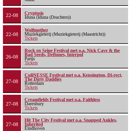
Cryptosis
22-08
Iduna (Iduna (Drachten))
Wolfmother
22-08
Muziekgieterij (Muziekgieterij (Maastricht))
Tickets
Rock en Seine Festival met o.a. Nick Cave & the
Bad Seeds, Deftones, Interpol
26-08
Parijs
Tickets
CuliNESSE Festival met o.a. Kensington, Di-rect,
The Dirty Daddies
27-08
Rotterdam
Tickets
Creamfields Festival met o.a. Faithless
27-08
Daresbury
Tickets
Hit The City Festival met o.a. Snapped Ankles,
27-08
Inherited
Eindhoven