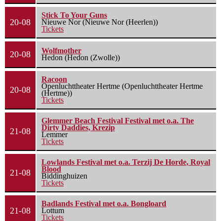
Stick To Your Guns
20-08
Nieuwe Nor (Nieuwe Nor (Heerlen))
Tickets
Wolfmother
20-08
Hedon (Hedon (Zwolle))
Racoon
Openluchttheater Hertme (Openluchttheater Hertme
20-08
(Hertme))
Tickets
Glemmer Beach Festival Festival met o.a. The
Dirty Daddies, Krezip
21-08
Lemmer
Tickets
Lowlands Festival met o.a. Terzij De Horde, Royal
Blood
21-08
Biddinghuizen
Tickets
Badlands Festival met o.a. Bongloard
21-08
Lottum
Tickets