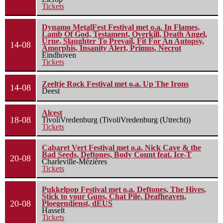
Tickets
Dynamo MetalFest Festival met o.a. In Flames,
Lamb Of God, Testament, Overkill, Death Angel,
Urne, Slaughter To Prevail, Fit For An Autopsy,
14-08
Amorphis, Insanity Alert, Primus, Necrot
Eindhoven
Tickets
Zeeltje Rock Festival met o.a. Up The Irons
14-08
Deest
Alcest
18-08
TivoliVredenburg (TivoliVredenburg (Utrecht))
Tickets
Cabaret Vert Festival met o.a. Nick Cave & the
Bad Seeds, Deftones, Body Count feat. Ice-T
20-08
Charleville-Mézières
Tickets
Pukkelpop Festival met o.a. Deftones, The Hives,
Stick to your Guns, Chat Pile, Deafheaven,
20-08
Ploegendienst, dEUS
Hasselt
Tickets