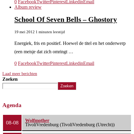
0
Facebook
Twitter
Pinterest
Linkedin
Email
Album review
School Of Seven Bells – Ghostory
19 mei 2012
1 minuten leestijd
Energiek, fris en positief. Hoewel de titel en het onderwerp
(een meisje dat zich omringt …
0
Facebook
Twitter
Pinterest
Linkedin
Email
Laad meer berichten
Zoeken
Zoeken
Agenda
Wolfmother
08-08
TivoliVredenburg (TivoliVredenburg (Utrecht))