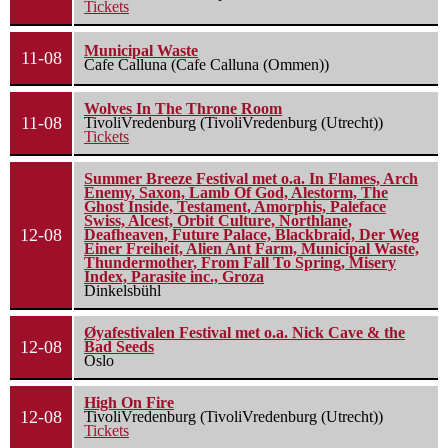
Tickets
Municipal Waste
11-08
Cafe Calluna (Cafe Calluna (Ommen))
Wolves In The Throne Room
11-08
TivoliVredenburg (TivoliVredenburg (Utrecht))
Tickets
Summer Breeze Festival met o.a. In Flames, Arch
Enemy, Saxon, Lamb Of God, Alestorm, The
Ghost Inside, Testament, Amorphis, Paleface
Swiss, Alcest, Orbit Culture, Northlane,
12-08
Deafheaven, Future Palace, Blackbraid, Der Weg
Einer Freiheit, Alien Ant Farm, Municipal Waste,
Thundermother, From Fall To Spring, Misery
Index, Parasite inc., Groza
Dinkelsbühl
Øyafestivalen Festival met o.a. Nick Cave & the
12-08
Bad Seeds
Oslo
High On Fire
12-08
TivoliVredenburg (TivoliVredenburg (Utrecht))
Tickets