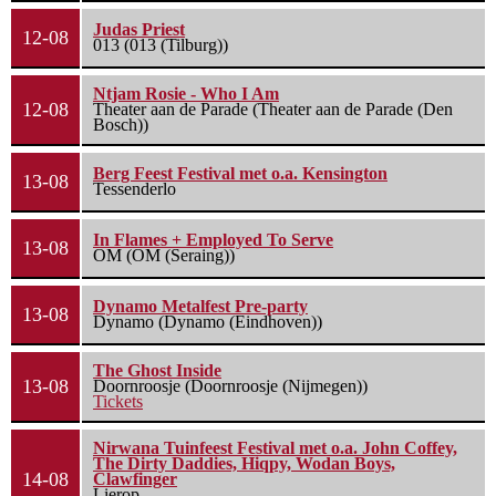
Judas Priest
12-08
013 (013 (Tilburg))
Ntjam Rosie - Who I Am
12-08
Theater aan de Parade (Theater aan de Parade (Den
Bosch))
Berg Feest Festival met o.a. Kensington
13-08
Tessenderlo
In Flames + Employed To Serve
13-08
OM (OM (Seraing))
Dynamo Metalfest Pre-party
13-08
Dynamo (Dynamo (Eindhoven))
The Ghost Inside
13-08
Doornroosje (Doornroosje (Nijmegen))
Tickets
Nirwana Tuinfeest Festival met o.a. John Coffey,
The Dirty Daddies, Hiqpy, Wodan Boys,
14-08
Clawfinger
Lierop