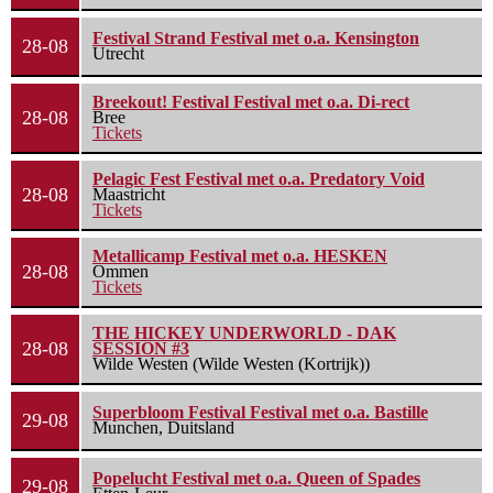
Festival Strand Festival met o.a. Kensington
28-08
Utrecht
Breekout! Festival Festival met o.a. Di-rect
28-08
Bree
Tickets
Pelagic Fest Festival met o.a. Predatory Void
28-08
Maastricht
Tickets
Metallicamp Festival met o.a. HESKEN
28-08
Ommen
Tickets
THE HICKEY UNDERWORLD - DAK
28-08
SESSION #3
Wilde Westen (Wilde Westen (Kortrijk))
Superbloom Festival Festival met o.a. Bastille
29-08
Munchen, Duitsland
Popelucht Festival met o.a. Queen of Spades
29-08