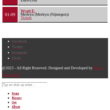
Etten-Leur
Wyatt E.
01-09
Merleyn (Merleyn (Nijmegen))
Tickets
Facebook
Twitter
Instagram
Flickr
@2023 - All Right Reserved. Designed and Developed by
Harm
Lourenssen
Home
Nieuws
Live
Album