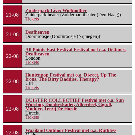
Zuiderpark Live: Wolfmother
21-08
Zuiderparktheater (Zuiderparktheater (Den Haag))
Tickets
Deafheaven
21-08
Doornroosje (Doornroosje (Nijmegen))
All Points East Festival Festival met o.a. Deftones,
Deafheaven
22-08
London
Tickets
Huntenpop Festival met o.a. Di-rect, Up The
Irons, The Dirty Daddies, Therapy?
22-08
Ulft
Tickets
DUISTER COLLECTIEF Festival met o.a. Sun
Worship, Doodseskader, Alkerdeel, Ggu:ll,
22-08
Modder, Terzij De Horde
Utrecht
Tickets
Waailand Outdoor Festival met o.a. Ruthless
22-08
Made