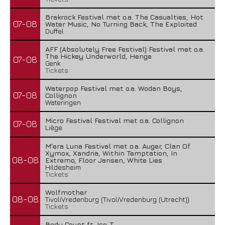
Brakrock Festival met o.a. The Casualties, Hot
07-08
Water Music, No Turning Back, The Exploited
Duffel
AFF (Absolutely Free Festival) Festival met o.a.
The Hickey Underworld, Henge
07-08
Genk
Tickets
Waterpop Festival met o.a. Wodan Boys,
07-08
Collignon
Wateringen
Micro Festival Festival met o.a. Collignon
07-08
Liège
M'era Luna Festival met o.a. Auger, Clan Of
Xymox, Xandria, Within Temptation, In
08-08
Extremo, Floor Jansen, White Lies
Hildesheim
Tickets
Wolfmother
08-08
TivoliVredenburg (TivoliVredenburg (Utrecht))
Tickets
Body Count ft. Ice-T