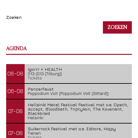
Zoeken
ZOEKEN
AGENDA
Igorrr + HEALTH
06-08
013 (013 (Tilburg))
Tickets
Panzerfaust
06-08
Poppodium Volt (Poppodium Volt (Sittard))
Hellsinki Metal Festival Festival met o.a. Opeth,
Accept, Bloodbath, Triptykon, The Kovenant,
07-08
Blackbraid
Helsinki
Suikerrock Festival met o.a. Editors, Hiqpy
07-08
Tienen
Tickets