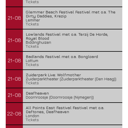
Tickets
Glemmer Beach Festival Festival met o.a. The
Dirty Daddies, Krezip
21-08
Lemmer
Tickets
Lowlands Festival met o.a. Terzij De Horde,
Royal Blood
21-08
Biddinghuizen
Tickets
Badlands Festival met o.a. Bongloard
21-08
Lottum
Tickets
Zuiderpark Live: Wolfmother
21-08
Zuiderparktheater (Zuiderparktheater (Den Haag))
Tickets
Deafheaven
21-08
Doornroosje (Doornroosje (Nijmegen))
All Points East Festival Festival met o.a.
Deftones, Deafheaven
22-08
London
Tickets