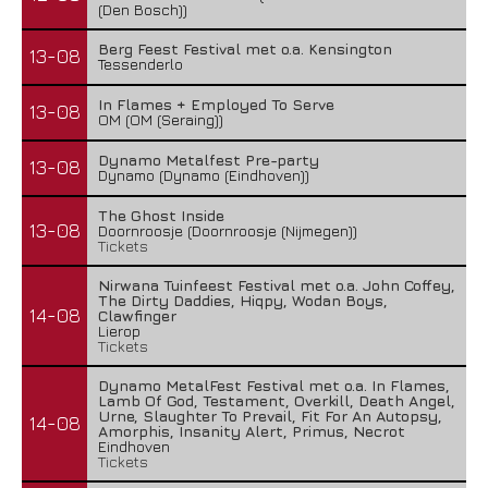
(Den Bosch))
Berg Feest Festival met o.a. Kensington
13-08
Tessenderlo
In Flames + Employed To Serve
13-08
OM (OM (Seraing))
Dynamo Metalfest Pre-party
13-08
Dynamo (Dynamo (Eindhoven))
The Ghost Inside
13-08
Doornroosje (Doornroosje (Nijmegen))
Tickets
Nirwana Tuinfeest Festival met o.a. John Coffey,
The Dirty Daddies, Hiqpy, Wodan Boys,
14-08
Clawfinger
Lierop
Tickets
Dynamo MetalFest Festival met o.a. In Flames,
Lamb Of God, Testament, Overkill, Death Angel,
Urne, Slaughter To Prevail, Fit For An Autopsy,
14-08
Amorphis, Insanity Alert, Primus, Necrot
Eindhoven
Tickets