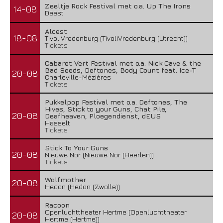
Zeeltje Rock Festival met o.a. Up The Irons
14-08
Deest
Alcest
18-08
TivoliVredenburg (TivoliVredenburg (Utrecht))
Tickets
Cabaret Vert Festival met o.a. Nick Cave & the
Bad Seeds, Deftones, Body Count feat. Ice-T
20-08
Charleville-Mézières
Tickets
Pukkelpop Festival met o.a. Deftones, The
Hives, Stick to your Guns, Chat Pile,
20-08
Deafheaven, Ploegendienst, dEUS
Hasselt
Tickets
Stick To Your Guns
20-08
Nieuwe Nor (Nieuwe Nor (Heerlen))
Tickets
Wolfmother
20-08
Hedon (Hedon (Zwolle))
Racoon
Openluchttheater Hertme (Openluchttheater
20-08
Hertme (Hertme))