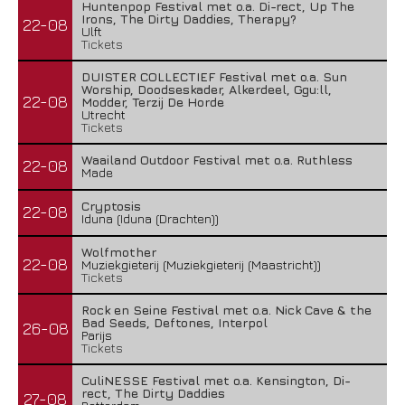
Huntenpop Festival met o.a. Di-rect, Up The
Irons, The Dirty Daddies, Therapy?
22-08
Ulft
Tickets
DUISTER COLLECTIEF Festival met o.a. Sun
Worship, Doodseskader, Alkerdeel, Ggu:ll,
22-08
Modder, Terzij De Horde
Utrecht
Tickets
Waailand Outdoor Festival met o.a. Ruthless
22-08
Made
Cryptosis
22-08
Iduna (Iduna (Drachten))
Wolfmother
22-08
Muziekgieterij (Muziekgieterij (Maastricht))
Tickets
Rock en Seine Festival met o.a. Nick Cave & the
Bad Seeds, Deftones, Interpol
26-08
Parijs
Tickets
CuliNESSE Festival met o.a. Kensington, Di-
rect, The Dirty Daddies
27-08