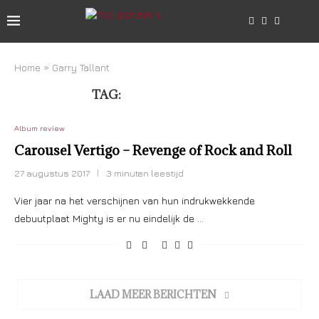
Home
»
Garry Tallant
TAG:
GARRY TALLANT
Album review
Carousel Vertigo – Revenge of Rock and Roll
27 augustus 2017
3 minuten leestijd
Vier jaar na het verschijnen van hun indrukwekkende
debuutplaat Mighty is er nu eindelijk de …
LAAD MEER BERICHTEN