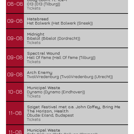
08-08
013 (013 (Tilburg))
Tickets
Hatebreed
09-08
Het Bolwerk (Het Bolwerk (Sneek))
Midnight
09-08
Bibelot (Bibelot (Dordrecht))
Tickets
Spectral Wound
09-08
Hall Of Fame (Hall Of Fame (Tilburg))
Tickets
Arch Enemy
09-08
TivoliVredenburg (TivoliVredenburg (Utrecht))
Municipal Waste
10-08
Dynamo (Dynamo (Eindhoven))
Tickets
Sziget Festival met o.a. John Coffey, Bring Me
The Horizon, Health
11-08
Óbudai Eiland, Budapest
Tickets
Municipal Waste
11-08