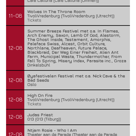
Cafe Calluna (Cafe Calluna (Ommen))
Wolves In The Throne Room
11-08
TivoliVredenburg (TivoliVredenburg (Utrecht))
Tickets
Summer Breeze Festival met o.a. In Flames,
Arch Enemy, Saxon, Lamb Of God, Alestorm,
The Ghost Inside, Testament, Amorphis,
Paleface Swiss, Alcest, Orbit Culture,
12-08
Northlane, Deafheaven, Future Palace,
Blackbraid, Der Weg Einer Freiheit, Alien Ant
Farm, Municipal Waste, Thundermother, From
Fall To Spring, Misery Index, Parasite inc., Groza
Dinkelsbühl
Øyafestivalen Festival met o.a. Nick Cave & the
12-08
Bad Seeds
Oslo
High On Fire
12-08
TivoliVredenburg (TivoliVredenburg (Utrecht))
Tickets
Judas Priest
12-08
013 (013 (Tilburg))
Ntjam Rosie - Who I Am
12-08
Theater aan de Parade (Theater aan de Parade