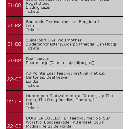
Royal Blood
21-08
Biddinghuizen
Tickets
Badlands Festival met o.a. Bongloard
21-08
Lottum
Tickets
Zuiderpark Live: Wolfmother
21-08
Zuiderparktheater (Zuiderparktheater (Den Haag))
Tickets
Deafheaven
21-08
Doornroosje (Doornroosje (Nijmegen))
All Points East Festival Festival met o.a.
Deftones, Deafheaven
22-08
London
Tickets
Huntenpop Festival met o.a. Di-rect, Up The
Irons, The Dirty Daddies, Therapy?
22-08
Ulft
Tickets
DUISTER COLLECTIEF Festival met o.a. Sun
Worship, Doodseskader, Alkerdeel, Ggu:ll,
22-08
Modder, Terzij De Horde