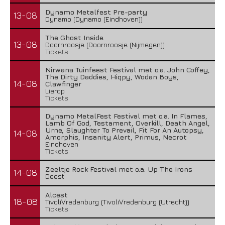
Dynamo Metalfest Pre-party
13-08
Dynamo (Dynamo (Eindhoven))
The Ghost Inside
13-08
Doornroosje (Doornroosje (Nijmegen))
Tickets
Nirwana Tuinfeest Festival met o.a. John Coffey,
The Dirty Daddies, Hiqpy, Wodan Boys,
14-08
Clawfinger
Lierop
Tickets
Dynamo MetalFest Festival met o.a. In Flames,
Lamb Of God, Testament, Overkill, Death Angel,
Urne, Slaughter To Prevail, Fit For An Autopsy,
14-08
Amorphis, Insanity Alert, Primus, Necrot
Eindhoven
Tickets
Zeeltje Rock Festival met o.a. Up The Irons
14-08
Deest
Alcest
18-08
TivoliVredenburg (TivoliVredenburg (Utrecht))
Tickets