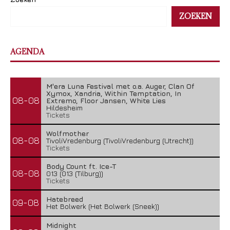
ZOEKEN
AGENDA
M'era Luna Festival met o.a. Auger, Clan Of
Xymox, Xandria, Within Temptation, In
08-08
Extremo, Floor Jansen, White Lies
Hildesheim
Tickets
Wolfmother
08-08
TivoliVredenburg (TivoliVredenburg (Utrecht))
Tickets
Body Count ft. Ice-T
08-08
013 (013 (Tilburg))
Tickets
Hatebreed
09-08
Het Bolwerk (Het Bolwerk (Sneek))
Midnight