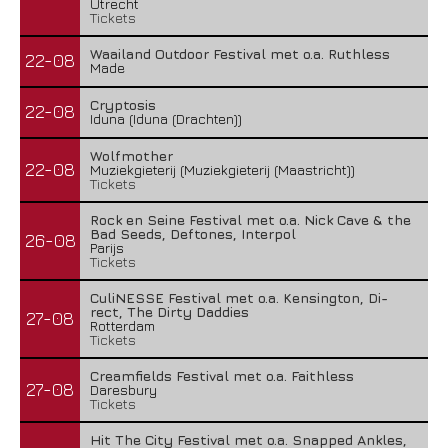
Utrecht
Tickets
Waailand Outdoor Festival met o.a. Ruthless
22-08
Made
Cryptosis
22-08
Iduna (Iduna (Drachten))
Wolfmother
22-08
Muziekgieterij (Muziekgieterij (Maastricht))
Tickets
Rock en Seine Festival met o.a. Nick Cave & the
Bad Seeds, Deftones, Interpol
26-08
Parijs
Tickets
CuliNESSE Festival met o.a. Kensington, Di-
rect, The Dirty Daddies
27-08
Rotterdam
Tickets
Creamfields Festival met o.a. Faithless
27-08
Daresbury
Tickets
Hit The City Festival met o.a. Snapped Ankles,