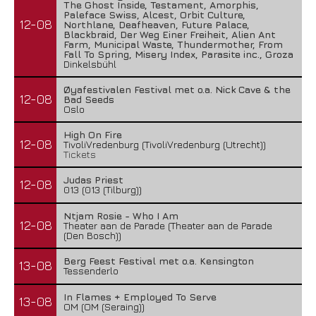
The Ghost Inside, Testament, Amorphis,
Paleface Swiss, Alcest, Orbit Culture,
12-08
Northlane, Deafheaven, Future Palace,
Blackbraid, Der Weg Einer Freiheit, Alien Ant
Farm, Municipal Waste, Thundermother, From
Fall To Spring, Misery Index, Parasite inc., Groza
Dinkelsbühl
Øyafestivalen Festival met o.a. Nick Cave & the
12-08
Bad Seeds
Oslo
High On Fire
12-08
TivoliVredenburg (TivoliVredenburg (Utrecht))
Tickets
Judas Priest
12-08
013 (013 (Tilburg))
Ntjam Rosie - Who I Am
12-08
Theater aan de Parade (Theater aan de Parade
(Den Bosch))
Berg Feest Festival met o.a. Kensington
13-08
Tessenderlo
In Flames + Employed To Serve
13-08
OM (OM (Seraing))