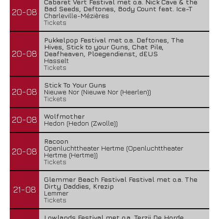
Cabaret Vert Festival met o.a. Nick Cave & the
Bad Seeds, Deftones, Body Count feat. Ice-T
20-08
Charleville-Mézières
Tickets
Pukkelpop Festival met o.a. Deftones, The
Hives, Stick to your Guns, Chat Pile,
20-08
Deafheaven, Ploegendienst, dEUS
Hasselt
Tickets
Stick To Your Guns
20-08
Nieuwe Nor (Nieuwe Nor (Heerlen))
Tickets
Wolfmother
20-08
Hedon (Hedon (Zwolle))
Racoon
Openluchttheater Hertme (Openluchttheater
20-08
Hertme (Hertme))
Tickets
Glemmer Beach Festival Festival met o.a. The
Dirty Daddies, Krezip
21-08
Lemmer
Tickets
Lowlands Festival met o.a. Terzij De Horde,