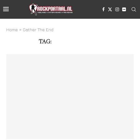
Home
»
Gather The End
TAG:
GATHER THE END