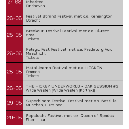
27-08
Inherited
Eindhoven
Festival Strand Festival met o.a. Kensington
28-08
Utrecht
Breekout! Festival Festival met o.a. Di-rect
28-08
Bree
Tickets
Pelagic Fest Festival met o.a. Predatory Void
28-08
Maastricht
Tickets
Metallicamp Festival met o.a. HESKEN
28-08
Ommen
Tickets
THE HICKEY UNDERWORLD - DAK SESSION #3
28-08
Wilde Westen (Wilde Westen (Kortrijk))
Superbloom Festival Festival met o.a. Bastille
29-08
Munchen, Duitsland
Popelucht Festival met o.a. Queen of Spades
29-08
Etten-Leur