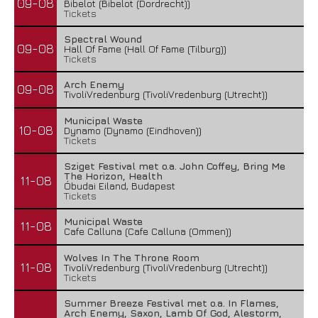
09-08
Bibelot (Bibelot (Dordrecht))
Tickets
Spectral Wound
09-08
Hall Of Fame (Hall Of Fame (Tilburg))
Tickets
Arch Enemy
09-08
TivoliVredenburg (TivoliVredenburg (Utrecht))
Municipal Waste
10-08
Dynamo (Dynamo (Eindhoven))
Tickets
Sziget Festival met o.a. John Coffey, Bring Me
The Horizon, Health
11-08
Óbudai Eiland, Budapest
Tickets
Municipal Waste
11-08
Cafe Calluna (Cafe Calluna (Ommen))
Wolves In The Throne Room
11-08
TivoliVredenburg (TivoliVredenburg (Utrecht))
Tickets
Summer Breeze Festival met o.a. In Flames,
Arch Enemy, Saxon, Lamb Of God, Alestorm,