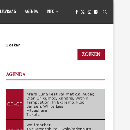
IJSVRAAG
AGENDA
INFO
Zoeken
ZOEKEN
AGENDA
M'era Luna Festival met o.a. Auger,
Clan Of Xymox, Xandria, Within
Temptation, In Extremo, Floor
08-08
Jansen, White Lies
Hildesheim
Tickets
Wolfmother
TivoliVredenburg (TivoliVredenburg