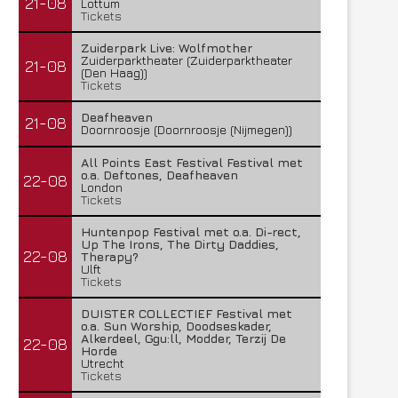
21-08
Lottum
Tickets
Zuiderpark Live: Wolfmother
Zuiderparktheater (Zuiderparktheater
21-08
(Den Haag))
Tickets
Deafheaven
21-08
Doornroosje (Doornroosje (Nijmegen))
All Points East Festival Festival met
o.a. Deftones, Deafheaven
22-08
London
Tickets
Huntenpop Festival met o.a. Di-rect,
Up The Irons, The Dirty Daddies,
22-08
Therapy?
Ulft
Tickets
DUISTER COLLECTIEF Festival met
o.a. Sun Worship, Doodseskader,
Alkerdeel, Ggu:ll, Modder, Terzij De
22-08
Horde
Utrecht
Tickets