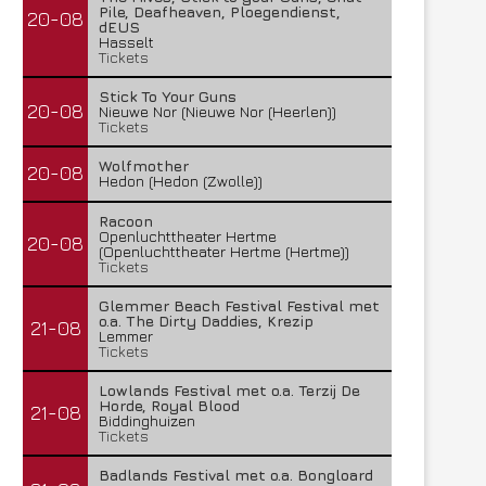
Pile, Deafheaven, Ploegendienst,
20-08
dEUS
Hasselt
Tickets
Stick To Your Guns
20-08
Nieuwe Nor (Nieuwe Nor (Heerlen))
Tickets
Wolfmother
20-08
Hedon (Hedon (Zwolle))
Racoon
Openluchttheater Hertme
20-08
(Openluchttheater Hertme (Hertme))
Tickets
Glemmer Beach Festival Festival met
o.a. The Dirty Daddies, Krezip
21-08
Lemmer
Tickets
Lowlands Festival met o.a. Terzij De
Horde, Royal Blood
21-08
Biddinghuizen
Tickets
Badlands Festival met o.a. Bongloard