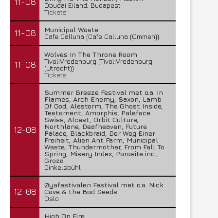
11-08
Óbudai Eiland, Budapest
Tickets
Municipal Waste
11-08
Cafe Calluna (Cafe Calluna (Ommen))
Wolves In The Throne Room
TivoliVredenburg (TivoliVredenburg
11-08
(Utrecht))
Tickets
Summer Breeze Festival met o.a. In
Flames, Arch Enemy, Saxon, Lamb
Of God, Alestorm, The Ghost Inside,
Testament, Amorphis, Paleface
Swiss, Alcest, Orbit Culture,
Northlane, Deafheaven, Future
12-08
Palace, Blackbraid, Der Weg Einer
Freiheit, Alien Ant Farm, Municipal
Waste, Thundermother, From Fall To
Spring, Misery Index, Parasite inc.,
Groza
Dinkelsbühl
Øyafestivalen Festival met o.a. Nick
12-08
Cave & the Bad Seeds
Oslo
High On Fire