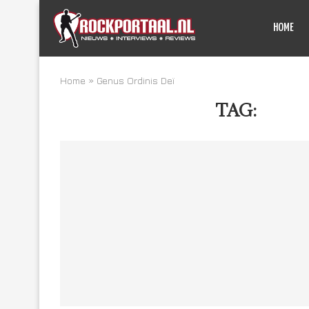
HOME
Home
»
Genus Ordinis Deï
TAG:
GENU