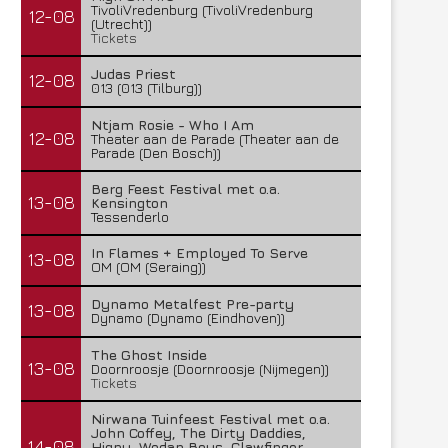
TivoliVredenburg (TivoliVredenburg
12-08
(Utrecht))
Tickets
Judas Priest
12-08
013 (013 (Tilburg))
Ntjam Rosie - Who I Am
12-08
Theater aan de Parade (Theater aan de
Parade (Den Bosch))
Berg Feest Festival met o.a.
13-08
Kensington
Tessenderlo
In Flames + Employed To Serve
13-08
OM (OM (Seraing))
Dynamo Metalfest Pre-party
13-08
Dynamo (Dynamo (Eindhoven))
The Ghost Inside
13-08
Doornroosje (Doornroosje (Nijmegen))
Tickets
Nirwana Tuinfeest Festival met o.a.
John Coffey, The Dirty Daddies,
14-08
Hiqpy, Wodan Boys, Clawfinger