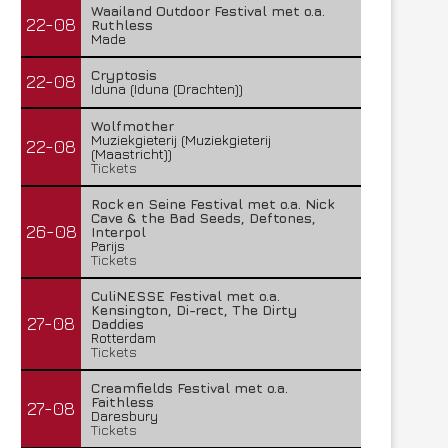
Waailand Outdoor Festival met o.a.
22-08
Ruthless
Made
Cryptosis
22-08
Iduna (Iduna (Drachten))
Wolfmother
Muziekgieterij (Muziekgieterij
22-08
(Maastricht))
Tickets
Rock en Seine Festival met o.a. Nick
Cave & the Bad Seeds, Deftones,
26-08
Interpol
Parijs
Tickets
CuliNESSE Festival met o.a.
Kensington, Di-rect, The Dirty
27-08
Daddies
Rotterdam
Tickets
Creamfields Festival met o.a.
Faithless
27-08
Daresbury
Tickets