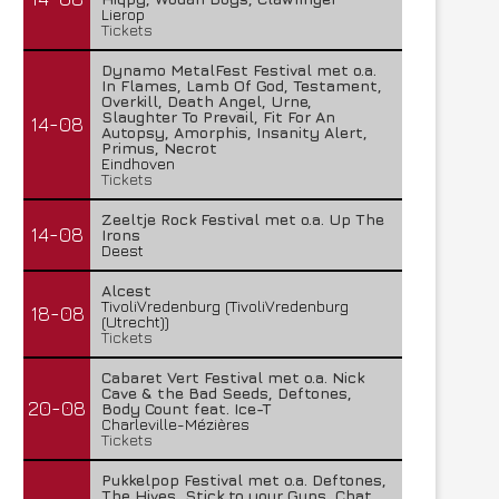
Lierop
Tickets
Dynamo MetalFest Festival met o.a.
In Flames, Lamb Of God, Testament,
Overkill, Death Angel, Urne,
Slaughter To Prevail, Fit For An
14-08
Autopsy, Amorphis, Insanity Alert,
Primus, Necrot
Eindhoven
Tickets
Zeeltje Rock Festival met o.a. Up The
14-08
Irons
Deest
Alcest
TivoliVredenburg (TivoliVredenburg
18-08
(Utrecht))
Tickets
Cabaret Vert Festival met o.a. Nick
Cave & the Bad Seeds, Deftones,
20-08
Body Count feat. Ice-T
Charleville-Mézières
Tickets
Pukkelpop Festival met o.a. Deftones,
The Hives, Stick to your Guns, Chat