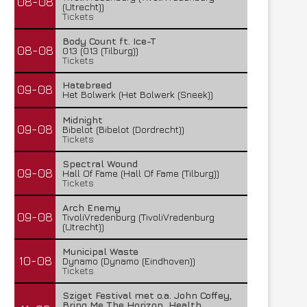
08-08
(Utrecht))
Tickets
Body Count ft. Ice-T
08-08
013 (013 (Tilburg))
Tickets
Hatebreed
09-08
Het Bolwerk (Het Bolwerk (Sneek))
Midnight
09-08
Bibelot (Bibelot (Dordrecht))
Tickets
Spectral Wound
09-08
Hall Of Fame (Hall Of Fame (Tilburg))
Tickets
Arch Enemy
09-08
TivoliVredenburg (TivoliVredenburg
(Utrecht))
Municipal Waste
10-08
Dynamo (Dynamo (Eindhoven))
Tickets
Sziget Festival met o.a. John Coffey,
Bring Me The Horizon, Health