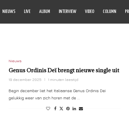
NIEUWS
LIVE
ALBUM
INTERVIEW
VIDEO
COLUMN
PR
S ORDINIS DEÏ
Nieuws
Genus Ordinis Deï brengt nieuwe single uit
19 december 2025
1 minuten leestijd
Begin december liet het Italiaanse Genus Ordinis Deï
gelukkig weer van zich horen met de …