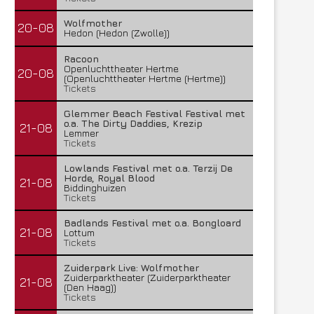
Wolfmother
20-08
Hedon (Hedon (Zwolle))
Racoon
Openluchttheater Hertme
20-08
(Openluchttheater Hertme (Hertme))
Tickets
Glemmer Beach Festival Festival met
o.a. The Dirty Daddies, Krezip
21-08
Lemmer
Tickets
Lowlands Festival met o.a. Terzij De
Horde, Royal Blood
21-08
Biddinghuizen
Tickets
Badlands Festival met o.a. Bongloard
21-08
Lottum
Tickets
Zuiderpark Live: Wolfmother
Zuiderparktheater (Zuiderparktheater
21-08
(Den Haag))
Tickets