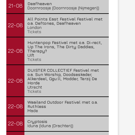
Deafheaven
21-08
Doornroosje (Doornroosje (Nijmegen))
All Points East Festival Festival met
o.a. Deftones, Deafheaven
22-08
London
Tickets
Huntenpop Festival met o.a. Di-rect,
Up The Irons, The Dirty Daddies,
22-08
Therapy?
Ulft
Tickets
DUISTER COLLECTIEF Festival met
o.a. Sun Worship, Doodseskader,
Alkerdeel, Ggu:ll, Modder, Terzij De
22-08
Horde
Utrecht
Tickets
Waailand Outdoor Festival met o.a.
22-08
Ruthless
Made
Cryptosis
22-08
Iduna (Iduna (Drachten))