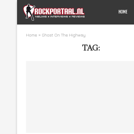
HOME
Home
»
Ghost On The Highway
TAG:
GHOST 