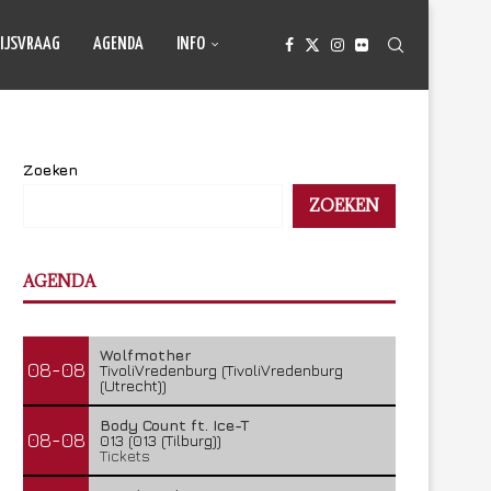
IJSVRAAG
AGENDA
INFO
Zoeken
ZOEKEN
AGENDA
Wolfmother
08-08
TivoliVredenburg (TivoliVredenburg
(Utrecht))
Body Count ft. Ice-T
08-08
013 (013 (Tilburg))
Tickets