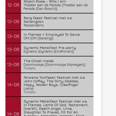
Ntjam Rosie - Who I Am
12-08
Theater aan de Parade (Theater aan de
Parade (Den Bosch))
Berg Feest Festival met o.a.
13-08
Kensington
Tessenderlo
In Flames + Employed To Serve
13-08
OM (OM (Seraing))
Dynamo Metalfest Pre-party
13-08
Dynamo (Dynamo (Eindhoven))
The Ghost Inside
13-08
Doornroosje (Doornroosje (Nijmegen))
Tickets
Nirwana Tuinfeest Festival met o.a.
John Coffey, The Dirty Daddies,
14-08
Hiqpy, Wodan Boys, Clawfinger
Lierop
Tickets
Dynamo MetalFest Festival met o.a.
In Flames, Lamb Of God, Testament,
Overkill, Death Angel, Urne,
Slaughter To Prevail, Fit For An
14-08
Autopsy, Amorphis, Insanity Alert,