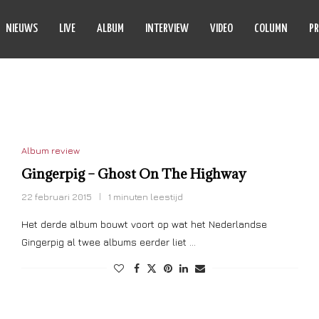
NIEUWS
LIVE
ALBUM
INTERVIEW
VIDEO
COLUMN
PR
ON THE HIGHWAY
Album review
Gingerpig – Ghost On The Highway
22 februari 2015
1 minuten leestijd
Het derde album bouwt voort op wat het Nederlandse
Gingerpig al twee albums eerder liet …