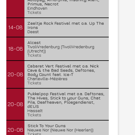
Primus, Necrot
Eindhoven
Tickets
Zeeltje Rock Festival met o.a. Up The
14-08
Irons
Deest
Alcest
TivoliVredenburg (TivoliVredenburg
18-08
(Utrecht))
Tickets
Cabaret Vert Festival met o.a. Nick
Cave & the Bad Seeds, Deftones,
20-08
Body Count feat. Ice-T
Charleville-Mézières
Tickets
Pukkelpop Festival met o.a. Deftones,
The Hives, Stick to your Guns, Chat
Pile, Deafheaven, Ploegendienst,
20-08
dEUS
Hasselt
Tickets
Stick To Your Guns
20-08
Nieuwe Nor (Nieuwe Nor (Heerlen))
Tickets