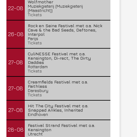
Wolfmother
Muziekgieterij (Muziekgieterij
22-08
(Maastricht))
Tickets
Rock en Seine Festival met o.a. Nick
Cave & the Bad Seeds, Deftones,
26-08
Interpol
Parijs
Tickets
CuliNESSE Festival met o.a.
Kensington, Di-rect, The Dirty
27-08
Daddies
Rotterdam
Tickets
Creamfields Festival met o.a.
Faithless
27-08
Daresbury
Tickets
Hit The City Festival met o.a.
27-08
Snapped Ankles, Inherited
Eindhoven
Festival Strand Festival met o.a.
28-08
Kensington
Utrecht