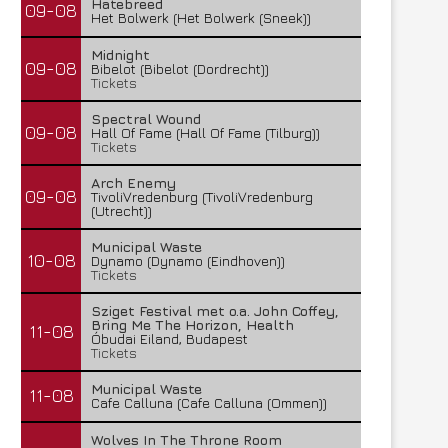
Hatebreed
09-08
Het Bolwerk (Het Bolwerk (Sneek))
Midnight
09-08
Bibelot (Bibelot (Dordrecht))
Tickets
Spectral Wound
09-08
Hall Of Fame (Hall Of Fame (Tilburg))
Tickets
Arch Enemy
09-08
TivoliVredenburg (TivoliVredenburg
(Utrecht))
Municipal Waste
10-08
Dynamo (Dynamo (Eindhoven))
Tickets
Sziget Festival met o.a. John Coffey,
Bring Me The Horizon, Health
11-08
Óbudai Eiland, Budapest
Tickets
Municipal Waste
11-08
Cafe Calluna (Cafe Calluna (Ommen))
Wolves In The Throne Room