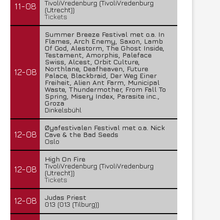
TivoliVredenburg (TivoliVredenburg
11-08
(Utrecht))
Tickets
Summer Breeze Festival met o.a. In
Flames, Arch Enemy, Saxon, Lamb
Of God, Alestorm, The Ghost Inside,
Testament, Amorphis, Paleface
Swiss, Alcest, Orbit Culture,
Northlane, Deafheaven, Future
12-08
Palace, Blackbraid, Der Weg Einer
Freiheit, Alien Ant Farm, Municipal
Waste, Thundermother, From Fall To
Spring, Misery Index, Parasite inc.,
Groza
Dinkelsbühl
Øyafestivalen Festival met o.a. Nick
12-08
Cave & the Bad Seeds
Oslo
High On Fire
TivoliVredenburg (TivoliVredenburg
12-08
(Utrecht))
Tickets
Judas Priest
12-08
013 (013 (Tilburg))