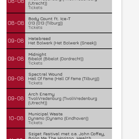
08-08
(Utrecht))
Tickets
Body Count ft. Ice-T
08-08
013 (013 (Tilburg))
Tickets
Hatebreed
09-08
Het Bolwerk (Het Bolwerk (Sneek))
Midnight
09-08
Bibelot (Bibelot (Dordrecht))
Tickets
Spectral Wound
09-08
Hall Of Fame (Hall Of Fame (Tilburg))
Tickets
Arch Enemy
09-08
TivoliVredenburg (TivoliVredenburg
(Utrecht))
Municipal Waste
10-08
Dynamo (Dynamo (Eindhoven))
Tickets
Sziget Festival met o.a. John Coffey,
Bring Me The Horizon, Health