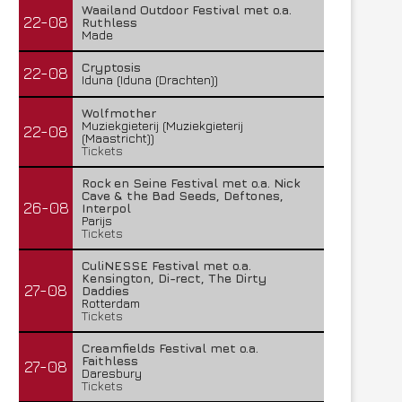
Waailand Outdoor Festival met o.a.
22-08
Ruthless
Made
Cryptosis
22-08
Iduna (Iduna (Drachten))
Wolfmother
Muziekgieterij (Muziekgieterij
22-08
(Maastricht))
Tickets
Rock en Seine Festival met o.a. Nick
Cave & the Bad Seeds, Deftones,
26-08
Interpol
Parijs
Tickets
CuliNESSE Festival met o.a.
Kensington, Di-rect, The Dirty
27-08
Daddies
Rotterdam
Tickets
Creamfields Festival met o.a.
Faithless
27-08
Daresbury
Tickets