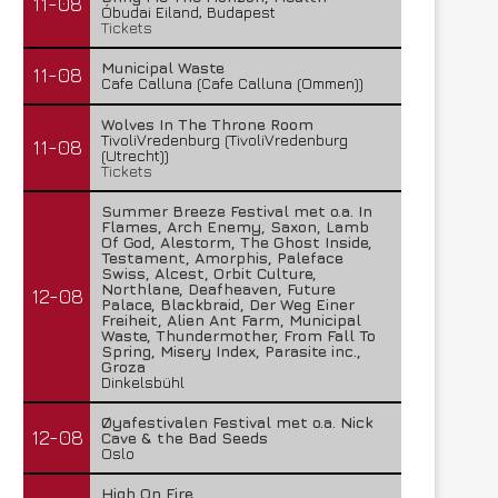
11-08
Óbudai Eiland, Budapest
Tickets
Municipal Waste
11-08
Cafe Calluna (Cafe Calluna (Ommen))
Wolves In The Throne Room
TivoliVredenburg (TivoliVredenburg
11-08
(Utrecht))
Tickets
Summer Breeze Festival met o.a. In
Flames, Arch Enemy, Saxon, Lamb
Of God, Alestorm, The Ghost Inside,
Testament, Amorphis, Paleface
Swiss, Alcest, Orbit Culture,
Northlane, Deafheaven, Future
12-08
Palace, Blackbraid, Der Weg Einer
Freiheit, Alien Ant Farm, Municipal
Waste, Thundermother, From Fall To
Spring, Misery Index, Parasite inc.,
Groza
Dinkelsbühl
Øyafestivalen Festival met o.a. Nick
12-08
Cave & the Bad Seeds
Oslo
High On Fire