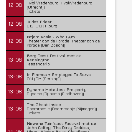
TivoliVredenburg (TivoliVredenburg
12-08
(Utrecht))
Tickets
Judas Priest
12-08
013 (013 (Tilburg))
Ntjam Rosie - Who I Am
12-08
Theater aan de Parade (Theater aan de
Parade (Den Bosch))
Berg Feest Festival met o.a.
13-08
Kensington
Tessenderlo
In Flames + Employed To Serve
13-08
OM (OM (Seraing))
Dynamo Metalfest Pre-party
13-08
Dynamo (Dynamo (Eindhoven))
The Ghost Inside
13-08
Doornroosje (Doornroosje (Nijmegen))
Tickets
Nirwana Tuinfeest Festival met o.a.
John Coffey, The Dirty Daddies,
14-08
Hiqpy, Wodan Boys, Clawfinger