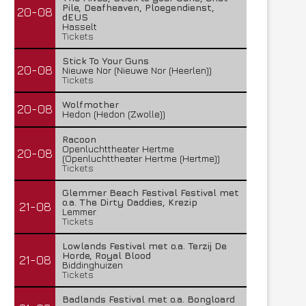
Pile, Deafheaven, Ploegendienst,
20-08
dEUS
Hasselt
Tickets
Stick To Your Guns
20-08
Nieuwe Nor (Nieuwe Nor (Heerlen))
Tickets
Wolfmother
20-08
Hedon (Hedon (Zwolle))
Racoon
Openluchttheater Hertme
20-08
(Openluchttheater Hertme (Hertme))
Tickets
Glemmer Beach Festival Festival met
o.a. The Dirty Daddies, Krezip
21-08
Lemmer
Tickets
Lowlands Festival met o.a. Terzij De
Horde, Royal Blood
21-08
Biddinghuizen
Tickets
Badlands Festival met o.a. Bongloard