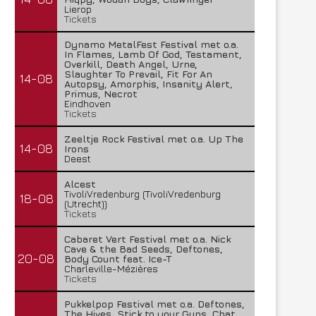
Lierop
Tickets
Dynamo MetalFest Festival met o.a.
In Flames, Lamb Of God, Testament,
Overkill, Death Angel, Urne,
Slaughter To Prevail, Fit For An
14-08
Autopsy, Amorphis, Insanity Alert,
Primus, Necrot
Eindhoven
Tickets
Zeeltje Rock Festival met o.a. Up The
14-08
Irons
Deest
Alcest
TivoliVredenburg (TivoliVredenburg
18-08
(Utrecht))
Tickets
Cabaret Vert Festival met o.a. Nick
Cave & the Bad Seeds, Deftones,
20-08
Body Count feat. Ice-T
Charleville-Mézières
Tickets
Pukkelpop Festival met o.a. Deftones,
The Hives, Stick to your Guns, Chat