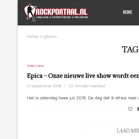
HOME
Home
»
gibson
TAG
Interview
Epica – Onze nieuwe live show wordt een
17 september 2016
22 minuten leestijd
Het is zaterdag twee juli 2016. De dag dat ik afreis na
LAAD ME