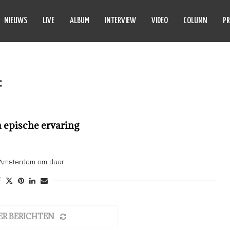
NIEUWS
LIVE
ALBUM
INTERVIEW
VIDEO
COLUMN
PR
:
GIBSON
 epische ervaring
ar Amsterdam om daar …
ER BERICHTEN