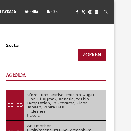
IJSVRAAG
AGENDA
INFO
Zoeken
ZOEKEN
AGENDA
M'era Luna Festival met o.a. Auger,
Clan Of Xymox, Xandria, Within
Temptation, In Extremo, Floor
08-08
Jansen, White Lies
Hildesheim
Tickets
Wolfmother
TivoliVredenburg (TivoliVredenburg