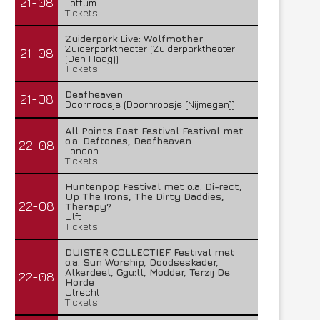
21-08
Lottum
Tickets
Zuiderpark Live: Wolfmother
Zuiderparktheater (Zuiderparktheater
21-08
(Den Haag))
Tickets
Deafheaven
21-08
Doornroosje (Doornroosje (Nijmegen))
All Points East Festival Festival met
o.a. Deftones, Deafheaven
22-08
London
Tickets
Huntenpop Festival met o.a. Di-rect,
Up The Irons, The Dirty Daddies,
22-08
Therapy?
Ulft
Tickets
DUISTER COLLECTIEF Festival met
o.a. Sun Worship, Doodseskader,
Alkerdeel, Ggu:ll, Modder, Terzij De
22-08
Horde
Utrecht
Tickets