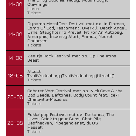
14-08
Clawfinger
Lierop
Tickets
Dynamo MetalFest Festival met o.a. In Flames,
Lamb Of God, Testament, Overkill, Death Angel,
Urne, Slaughter To Prevail, Fit For An Autopsy,
14-08
Amorphis, Insanity Alert, Primus, Necrot
Eindhoven
Tickets
Zeeltje Rock Festival met o.a. Up The Irons
14-08
Deest
Alcest
18-08
TivoliVredenburg (TivoliVredenburg (Utrecht))
Tickets
Cabaret Vert Festival met o.a. Nick Cave & the
Bad Seeds, Deftones, Body Count feat. Ice-T
20-08
Charleville-Mézières
Tickets
Pukkelpop Festival met o.a. Deftones, The
Hives, Stick to your Guns, Chat Pile,
20-08
Deafheaven, Ploegendienst, dEUS
Hasselt
Tickets