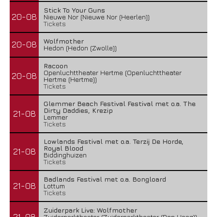
Stick To Your Guns
20-08
Nieuwe Nor (Nieuwe Nor (Heerlen))
Tickets
Wolfmother
20-08
Hedon (Hedon (Zwolle))
Racoon
Openluchttheater Hertme (Openluchttheater
20-08
Hertme (Hertme))
Tickets
Glemmer Beach Festival Festival met o.a. The
Dirty Daddies, Krezip
21-08
Lemmer
Tickets
Lowlands Festival met o.a. Terzij De Horde,
Royal Blood
21-08
Biddinghuizen
Tickets
Badlands Festival met o.a. Bongloard
21-08
Lottum
Tickets
Zuiderpark Live: Wolfmother
21-08
Zuiderparktheater (Zuiderparktheater (Den Haag))