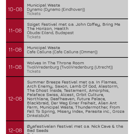
Municipal Waste
10-08
Dynamo (Dynamo (Eindhoven))
Tickets
Sziget Festival met o.a. John Coffey, Bring Me
The Horizon, Health
11-08
Óbudai Eiland, Budapest
Tickets
Municipal Waste
11-08
Cafe Calluna (Cafe Calluna (Ommen))
Wolves In The Throne Room
11-08
TivoliVredenburg (TivoliVredenburg (Utrecht))
Tickets
Summer Breeze Festival met o.a. In Flames,
Arch Enemy, Saxon, Lamb Of God, Alestorm,
The Ghost Inside, Testament, Amorphis,
Paleface Swiss, Alcest, Orbit Culture,
12-08
Northlane, Deafheaven, Future Palace,
Blackbraid, Der Weg Einer Freiheit, Alien Ant
Farm, Municipal Waste, Thundermother, From
Fall To Spring, Misery Index, Parasite inc., Groza
Dinkelsbühl
Øyafestivalen Festival met o.a. Nick Cave & the
12-08
Bad Seeds