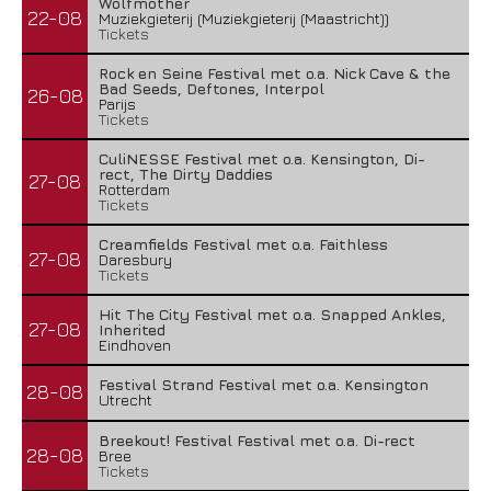
Wolfmother
22-08
Muziekgieterij (Muziekgieterij (Maastricht))
Tickets
Rock en Seine Festival met o.a. Nick Cave & the
Bad Seeds, Deftones, Interpol
26-08
Parijs
Tickets
CuliNESSE Festival met o.a. Kensington, Di-
rect, The Dirty Daddies
27-08
Rotterdam
Tickets
Creamfields Festival met o.a. Faithless
27-08
Daresbury
Tickets
Hit The City Festival met o.a. Snapped Ankles,
27-08
Inherited
Eindhoven
Festival Strand Festival met o.a. Kensington
28-08
Utrecht
Breekout! Festival Festival met o.a. Di-rect
28-08
Bree
Tickets