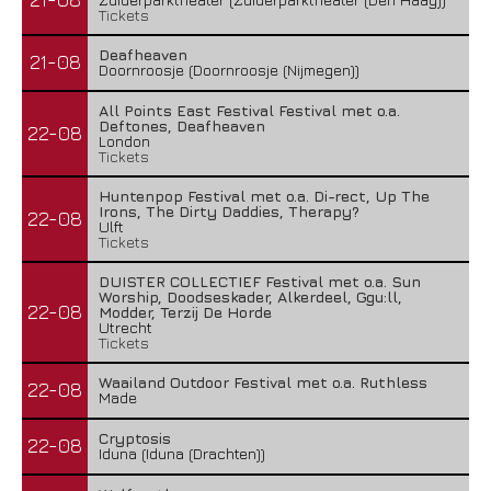
Tickets
Deafheaven
21-08
Doornroosje (Doornroosje (Nijmegen))
All Points East Festival Festival met o.a.
Deftones, Deafheaven
22-08
London
Tickets
Huntenpop Festival met o.a. Di-rect, Up The
Irons, The Dirty Daddies, Therapy?
22-08
Ulft
Tickets
DUISTER COLLECTIEF Festival met o.a. Sun
Worship, Doodseskader, Alkerdeel, Ggu:ll,
22-08
Modder, Terzij De Horde
Utrecht
Tickets
Waailand Outdoor Festival met o.a. Ruthless
22-08
Made
Cryptosis
22-08
Iduna (Iduna (Drachten))