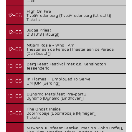
Oslo
High On Fire
12-08
TivoliVredenburg (TivoliVredenburg (Utrecht))
Tickets
Judas Priest
12-08
013 (013 (Tilburg))
Ntjam Rosie - Who I Am
12-08
Theater aan de Parade (Theater aan de Parade
(Den Bosch))
Berg Feest Festival met o.a. Kensington
13-08
Tessenderlo
In Flames + Employed To Serve
13-08
OM (OM (Seraing))
Dynamo Metalfest Pre-party
13-08
Dynamo (Dynamo (Eindhoven))
The Ghost Inside
13-08
Doornroosje (Doornroosje (Nijmegen))
Tickets
Nirwana Tuinfeest Festival met o.a. John Coffey,
The Dirty Daddies, Hiqpy, Wodan Boys,