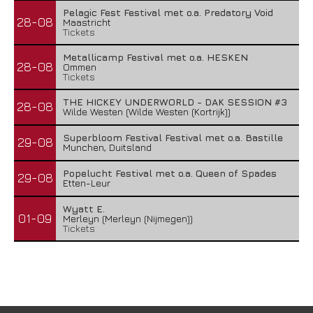
Pelagic Fest Festival met o.a. Predatory Void
28-08
Maastricht
Tickets
Metallicamp Festival met o.a. HESKEN
28-08
Ommen
Tickets
THE HICKEY UNDERWORLD - DAK SESSION #3
28-08
Wilde Westen (Wilde Westen (Kortrijk))
Superbloom Festival Festival met o.a. Bastille
29-08
Munchen, Duitsland
Popelucht Festival met o.a. Queen of Spades
29-08
Etten-Leur
Wyatt E.
01-09
Merleyn (Merleyn (Nijmegen))
Tickets