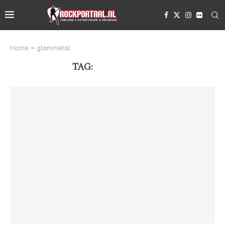
Home
»
glammetal
TAG:
GLAMMETAL