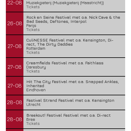
22-08
Muziekgieterij (Muziekgieterij (Maastricht))
Tickets
Rock en Seine Festival met o.a. Nick Cave & the
Bad Seeds, Deftones, Interpol
26-08
Parijs
Tickets
CuliNESSE Festival met o.a. Kensington, Di-
rect, The Dirty Daddies
27-08
Rotterdam
Tickets
Creamfields Festival met o.a. Faithless
27-08
Daresbury
Tickets
Hit The City Festival met o.a. Snapped Ankles,
27-08
Inherited
Eindhoven
Festival Strand Festival met o.a. Kensington
28-08
Utrecht
Breekout! Festival Festival met o.a. Di-rect
28-08
Bree
Tickets