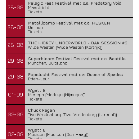
Pelagic Fest Festival met o.a. Predatory Void
28-08
Maastricht
Tickets
Metallicamp Festival met o.a. HESKEN
28-08
Ommen
Tickets
THE HICKEY UNDERWORLD - DAK SESSION #3
28-08
Wilde Westen (Wilde Westen (Kortrijk))
Superbloom Festival Festival met o.a. Bastille
29-08
Munchen, Duitsland
Popelucht Festival met o.a. Queen of Spades
29-08
Etten-Leur
Wyatt E.
01-09
Merleyn (Merleyn (Nijmegen))
Tickets
Chuck Ragan
02-09
TivoliVredenburg (TivoliVredenburg (Utrecht))
Tickets
Wyatt E.
02-09
Musicon (Musicon (Den Haag))
Tickets