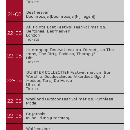
Tickets
Deafheaven
21-08
Doornroosje (Doornroosje (Nijmegen))
All Points East Festival Festival met o.a.
Deftones, Deafheaven
22-08
London
Tickets
Huntenpop Festival met o.a. Di-rect, Up The
Irons, The Dirty Daddies, Therapy?
22-08
Ulft
Tickets
DUISTER COLLECTIEF Festival met o.a. Sun
Worship, Doodseskader, Alkerdeel, Ggu:ll,
22-08
Modder, Terzij De Horde
Utrecht
Tickets
Waailand Outdoor Festival met o.a. Ruthless
22-08
Made
Cryptosis
22-08
Iduna (Iduna (Drachten))
Wolfmother