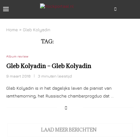
Home
»
Gleb Kolyadin
TAG:
GLEB KOLYADIN
Album review
Gleb Kolyadin – Gleb Kolyadin
9 maart 2018
3 minuten leestijd
Gleb Kolyadin is in het dagelijks leven de pianist van
iamthemorning, het Russische chamberprogduo dat …
LAAD MEER BERICHTEN