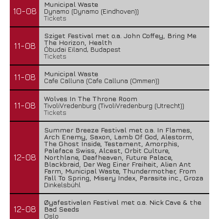
Municipal Waste
10-08
Dynamo (Dynamo (Eindhoven))
Tickets
Sziget Festival met o.a. John Coffey, Bring Me
The Horizon, Health
11-08
Óbudai Eiland, Budapest
Tickets
Municipal Waste
11-08
Cafe Calluna (Cafe Calluna (Ommen))
Wolves In The Throne Room
11-08
TivoliVredenburg (TivoliVredenburg (Utrecht))
Tickets
Summer Breeze Festival met o.a. In Flames,
Arch Enemy, Saxon, Lamb Of God, Alestorm,
The Ghost Inside, Testament, Amorphis,
Paleface Swiss, Alcest, Orbit Culture,
12-08
Northlane, Deafheaven, Future Palace,
Blackbraid, Der Weg Einer Freiheit, Alien Ant
Farm, Municipal Waste, Thundermother, From
Fall To Spring, Misery Index, Parasite inc., Groza
Dinkelsbühl
Øyafestivalen Festival met o.a. Nick Cave & the
12-08
Bad Seeds
Oslo