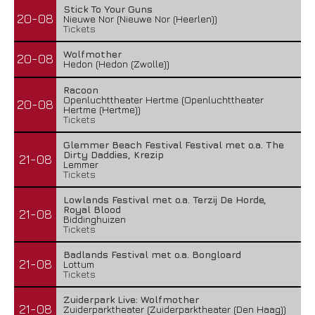
Stick To Your Guns
20-08
Nieuwe Nor (Nieuwe Nor (Heerlen))
Tickets
Wolfmother
20-08
Hedon (Hedon (Zwolle))
Racoon
Openluchttheater Hertme (Openluchttheater
20-08
Hertme (Hertme))
Tickets
Glemmer Beach Festival Festival met o.a. The
Dirty Daddies, Krezip
21-08
Lemmer
Tickets
Lowlands Festival met o.a. Terzij De Horde,
Royal Blood
21-08
Biddinghuizen
Tickets
Badlands Festival met o.a. Bongloard
21-08
Lottum
Tickets
Zuiderpark Live: Wolfmother
21-08
Zuiderparktheater (Zuiderparktheater (Den Haag))