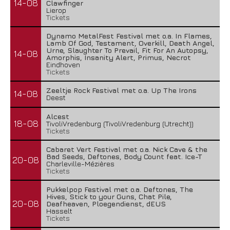
14-08
Clawfinger
Lierop
Tickets
Dynamo MetalFest Festival met o.a. In Flames,
Lamb Of God, Testament, Overkill, Death Angel,
Urne, Slaughter To Prevail, Fit For An Autopsy,
14-08
Amorphis, Insanity Alert, Primus, Necrot
Eindhoven
Tickets
Zeeltje Rock Festival met o.a. Up The Irons
14-08
Deest
Alcest
18-08
TivoliVredenburg (TivoliVredenburg (Utrecht))
Tickets
Cabaret Vert Festival met o.a. Nick Cave & the
Bad Seeds, Deftones, Body Count feat. Ice-T
20-08
Charleville-Mézières
Tickets
Pukkelpop Festival met o.a. Deftones, The
Hives, Stick to your Guns, Chat Pile,
20-08
Deafheaven, Ploegendienst, dEUS
Hasselt
Tickets