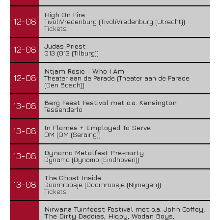
High On Fire
12-08
TivoliVredenburg (TivoliVredenburg (Utrecht))
Tickets
Judas Priest
12-08
013 (013 (Tilburg))
Ntjam Rosie - Who I Am
12-08
Theater aan de Parade (Theater aan de Parade
(Den Bosch))
Berg Feest Festival met o.a. Kensington
13-08
Tessenderlo
In Flames + Employed To Serve
13-08
OM (OM (Seraing))
Dynamo Metalfest Pre-party
13-08
Dynamo (Dynamo (Eindhoven))
The Ghost Inside
13-08
Doornroosje (Doornroosje (Nijmegen))
Tickets
Nirwana Tuinfeest Festival met o.a. John Coffey,
The Dirty Daddies, Hiqpy, Wodan Boys,