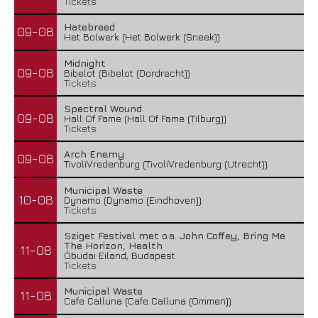
Tickets
Hatebreed
09-08
Het Bolwerk (Het Bolwerk (Sneek))
Midnight
09-08
Bibelot (Bibelot (Dordrecht))
Tickets
Spectral Wound
09-08
Hall Of Fame (Hall Of Fame (Tilburg))
Tickets
Arch Enemy
09-08
TivoliVredenburg (TivoliVredenburg (Utrecht))
Municipal Waste
10-08
Dynamo (Dynamo (Eindhoven))
Tickets
Sziget Festival met o.a. John Coffey, Bring Me
The Horizon, Health
11-08
Óbudai Eiland, Budapest
Tickets
Municipal Waste
11-08
Cafe Calluna (Cafe Calluna (Ommen))