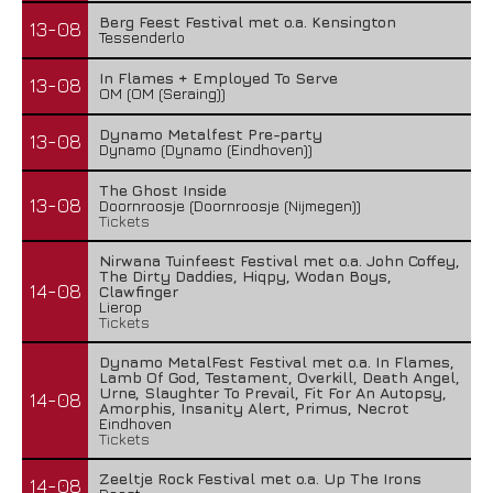
Berg Feest Festival met o.a. Kensington
13-08
Tessenderlo
In Flames + Employed To Serve
13-08
OM (OM (Seraing))
Dynamo Metalfest Pre-party
13-08
Dynamo (Dynamo (Eindhoven))
The Ghost Inside
13-08
Doornroosje (Doornroosje (Nijmegen))
Tickets
Nirwana Tuinfeest Festival met o.a. John Coffey,
The Dirty Daddies, Hiqpy, Wodan Boys,
14-08
Clawfinger
Lierop
Tickets
Dynamo MetalFest Festival met o.a. In Flames,
Lamb Of God, Testament, Overkill, Death Angel,
Urne, Slaughter To Prevail, Fit For An Autopsy,
14-08
Amorphis, Insanity Alert, Primus, Necrot
Eindhoven
Tickets
Zeeltje Rock Festival met o.a. Up The Irons
14-08