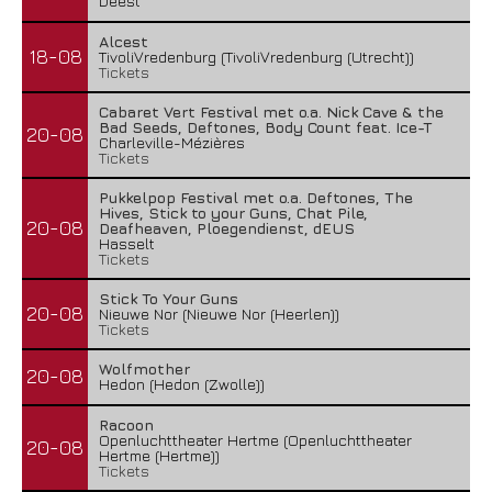
Deest
Alcest
18-08
TivoliVredenburg (TivoliVredenburg (Utrecht))
Tickets
Cabaret Vert Festival met o.a. Nick Cave & the
Bad Seeds, Deftones, Body Count feat. Ice-T
20-08
Charleville-Mézières
Tickets
Pukkelpop Festival met o.a. Deftones, The
Hives, Stick to your Guns, Chat Pile,
20-08
Deafheaven, Ploegendienst, dEUS
Hasselt
Tickets
Stick To Your Guns
20-08
Nieuwe Nor (Nieuwe Nor (Heerlen))
Tickets
Wolfmother
20-08
Hedon (Hedon (Zwolle))
Racoon
Openluchttheater Hertme (Openluchttheater
20-08
Hertme (Hertme))
Tickets