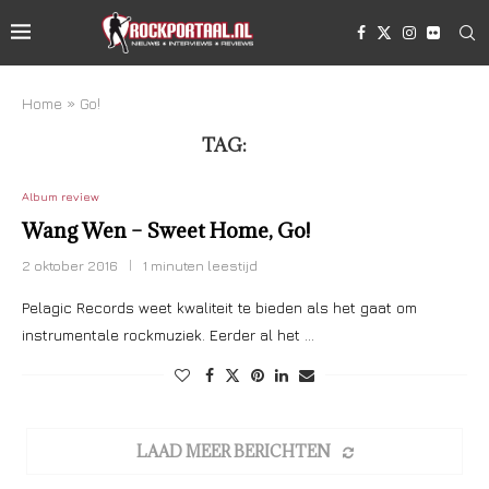
Home
»
Go!
TAG:
GO!
Album review
Wang Wen – Sweet Home, Go!
2 oktober 2016
1 minuten leestijd
Pelagic Records weet kwaliteit te bieden als het gaat om
instrumentale rockmuziek. Eerder al het …
LAAD MEER BERICHTEN