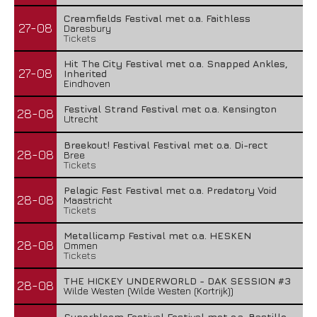
Creamfields Festival met o.a. Faithless
27-08
Daresbury
Tickets
Hit The City Festival met o.a. Snapped Ankles,
27-08
Inherited
Eindhoven
Festival Strand Festival met o.a. Kensington
28-08
Utrecht
Breekout! Festival Festival met o.a. Di-rect
28-08
Bree
Tickets
Pelagic Fest Festival met o.a. Predatory Void
28-08
Maastricht
Tickets
Metallicamp Festival met o.a. HESKEN
28-08
Ommen
Tickets
THE HICKEY UNDERWORLD - DAK SESSION #3
28-08
Wilde Westen (Wilde Westen (Kortrijk))
Superbloom Festival Festival met o.a. Bastille