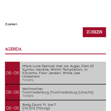
Zoeken
ZOEKEN
AGENDA
M'era Luna Festival met o.a. Auger, Clan Of
Xymox, Xandria, Within Temptation, In
08-08
Extremo, Floor Jansen, White Lies
Hildesheim
Tickets
Wolfmother
08-08
TivoliVredenburg (TivoliVredenburg (Utrecht))
Tickets
Body Count ft. Ice-T
08-08
013 (013 (Tilburg))