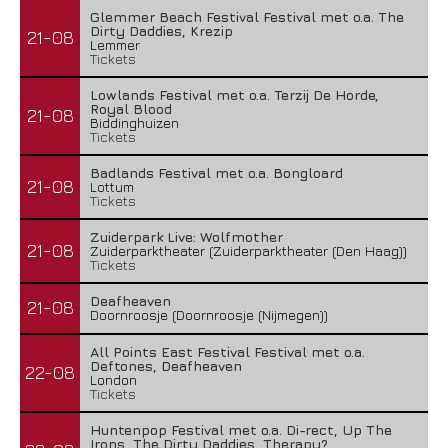
Glemmer Beach Festival Festival met o.a. The
Dirty Daddies, Krezip
21-08
Lemmer
Tickets
Lowlands Festival met o.a. Terzij De Horde,
Royal Blood
21-08
Biddinghuizen
Tickets
Badlands Festival met o.a. Bongloard
21-08
Lottum
Tickets
Zuiderpark Live: Wolfmother
21-08
Zuiderparktheater (Zuiderparktheater (Den Haag))
Tickets
Deafheaven
21-08
Doornroosje (Doornroosje (Nijmegen))
All Points East Festival Festival met o.a.
Deftones, Deafheaven
22-08
London
Tickets
Huntenpop Festival met o.a. Di-rect, Up The
Irons, The Dirty Daddies, Therapy?