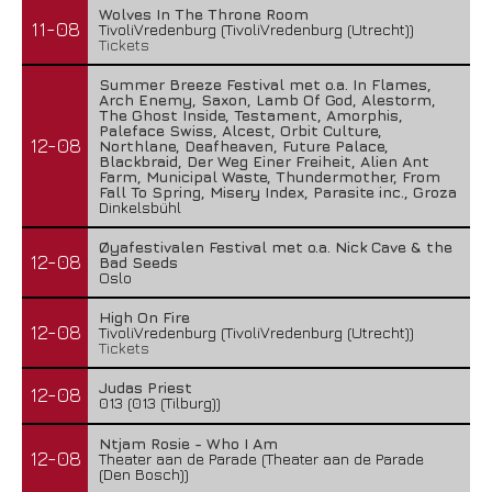
Wolves In The Throne Room
11-08
TivoliVredenburg (TivoliVredenburg (Utrecht))
Tickets
Summer Breeze Festival met o.a. In Flames,
Arch Enemy, Saxon, Lamb Of God, Alestorm,
The Ghost Inside, Testament, Amorphis,
Paleface Swiss, Alcest, Orbit Culture,
12-08
Northlane, Deafheaven, Future Palace,
Blackbraid, Der Weg Einer Freiheit, Alien Ant
Farm, Municipal Waste, Thundermother, From
Fall To Spring, Misery Index, Parasite inc., Groza
Dinkelsbühl
Øyafestivalen Festival met o.a. Nick Cave & the
12-08
Bad Seeds
Oslo
High On Fire
12-08
TivoliVredenburg (TivoliVredenburg (Utrecht))
Tickets
Judas Priest
12-08
013 (013 (Tilburg))
Ntjam Rosie - Who I Am
12-08
Theater aan de Parade (Theater aan de Parade
(Den Bosch))