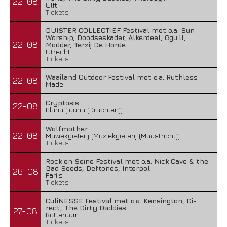
22-08
Ulft
Tickets
DUISTER COLLECTIEF Festival met o.a. Sun
Worship, Doodseskader, Alkerdeel, Ggu:ll,
22-08
Modder, Terzij De Horde
Utrecht
Tickets
Waailand Outdoor Festival met o.a. Ruthless
22-08
Made
Cryptosis
22-08
Iduna (Iduna (Drachten))
Wolfmother
22-08
Muziekgieterij (Muziekgieterij (Maastricht))
Tickets
Rock en Seine Festival met o.a. Nick Cave & the
Bad Seeds, Deftones, Interpol
26-08
Parijs
Tickets
CuliNESSE Festival met o.a. Kensington, Di-
rect, The Dirty Daddies
27-08
Rotterdam
Tickets