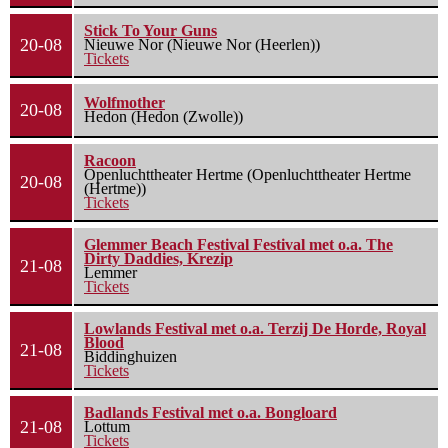
Stick To Your Guns
20-08
Nieuwe Nor (Nieuwe Nor (Heerlen))
Tickets
Wolfmother
20-08
Hedon (Hedon (Zwolle))
Racoon
Openluchttheater Hertme (Openluchttheater Hertme
20-08
(Hertme))
Tickets
Glemmer Beach Festival Festival met o.a. The
Dirty Daddies, Krezip
21-08
Lemmer
Tickets
Lowlands Festival met o.a. Terzij De Horde, Royal
Blood
21-08
Biddinghuizen
Tickets
Badlands Festival met o.a. Bongloard
21-08
Lottum
Tickets