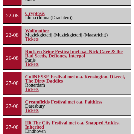
Cryptosis
22-08
Iduna (Iduna (Drachten))
Wolfmother
22-08
Muziekgieterij (Muziekgieterij (Maastricht))
Tickets
Rock en Seine Festival met o.a. Nick Cave & the
Bad Seeds, Deftones, Interpol
26-08
Parijs
Tickets
CuliNESSE Festival met o.a. Kensington, Di-rect,
The Dirty Daddies
27-08
Rotterdam
Tickets
Creamfields Festival met o.a. Faithless
27-08
Daresbury
Tickets
Hit The City Festival met o.a. Snapped Ankles,
27-08
Inherited
Eindhoven