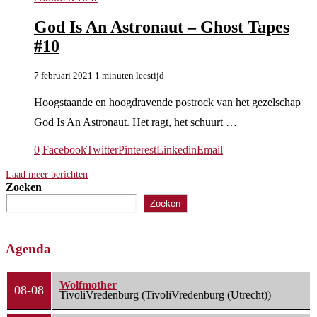
God Is An Astronaut – Ghost Tapes
#10
7 februari 2021
1 minuten leestijd
Hoogstaande en hoogdravende postrock van het gezelschap
God Is An Astronaut. Het ragt, het schuurt …
0
Facebook
Twitter
Pinterest
Linkedin
Email
Laad meer berichten
Zoeken
Zoeken
Agenda
Wolfmother
08-08
TivoliVredenburg (TivoliVredenburg (Utrecht))