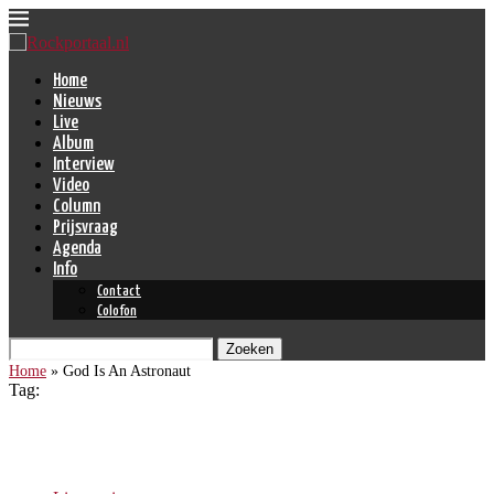
Home
Nieuws
Live
Album
Interview
Video
Column
Prijsvraag
Agenda
Info
Contact
Colofon
Zoeken
Home
»
God Is An Astronaut
Tag:
God Is An Astronaut