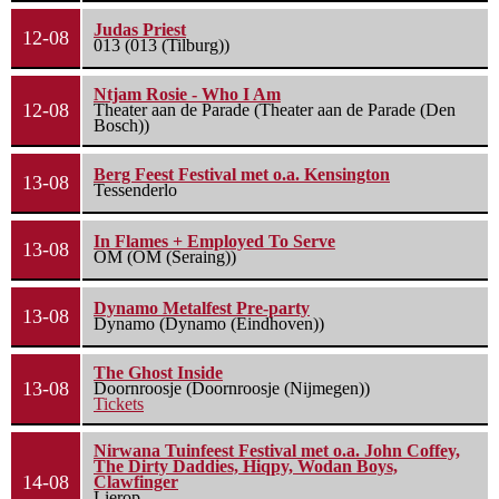
Judas Priest
12-08
013 (013 (Tilburg))
Ntjam Rosie - Who I Am
12-08
Theater aan de Parade (Theater aan de Parade (Den
Bosch))
Berg Feest Festival met o.a. Kensington
13-08
Tessenderlo
In Flames + Employed To Serve
13-08
OM (OM (Seraing))
Dynamo Metalfest Pre-party
13-08
Dynamo (Dynamo (Eindhoven))
The Ghost Inside
13-08
Doornroosje (Doornroosje (Nijmegen))
Tickets
Nirwana Tuinfeest Festival met o.a. John Coffey,
The Dirty Daddies, Hiqpy, Wodan Boys,
14-08
Clawfinger
Lierop