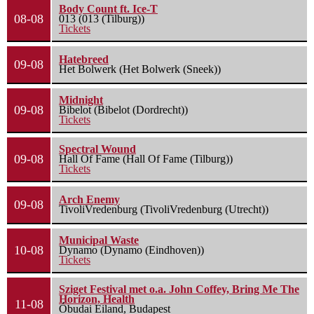
Body Count ft. Ice-T
08-08
013 (013 (Tilburg))
Tickets
Hatebreed
09-08
Het Bolwerk (Het Bolwerk (Sneek))
Midnight
09-08
Bibelot (Bibelot (Dordrecht))
Tickets
Spectral Wound
09-08
Hall Of Fame (Hall Of Fame (Tilburg))
Tickets
Arch Enemy
09-08
TivoliVredenburg (TivoliVredenburg (Utrecht))
Municipal Waste
10-08
Dynamo (Dynamo (Eindhoven))
Tickets
Sziget Festival met o.a. John Coffey, Bring Me The
Horizon, Health
11-08
Óbudai Eiland, Budapest