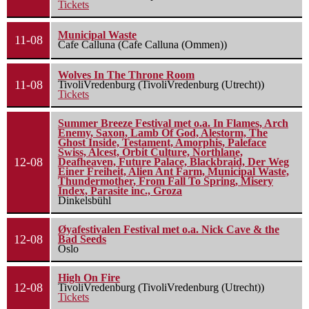
Tickets
Municipal Waste
11-08
Cafe Calluna (Cafe Calluna (Ommen))
Wolves In The Throne Room
11-08
TivoliVredenburg (TivoliVredenburg (Utrecht))
Tickets
Summer Breeze Festival met o.a. In Flames, Arch
Enemy, Saxon, Lamb Of God, Alestorm, The
Ghost Inside, Testament, Amorphis, Paleface
Swiss, Alcest, Orbit Culture, Northlane,
12-08
Deafheaven, Future Palace, Blackbraid, Der Weg
Einer Freiheit, Alien Ant Farm, Municipal Waste,
Thundermother, From Fall To Spring, Misery
Index, Parasite inc., Groza
Dinkelsbühl
Øyafestivalen Festival met o.a. Nick Cave & the
12-08
Bad Seeds
Oslo
High On Fire
12-08
TivoliVredenburg (TivoliVredenburg (Utrecht))
Tickets