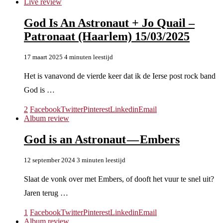
Live review
God Is An Astronaut + Jo Quail –
Patronaat (Haarlem) 15/03/2025
17 maart 2025
4 minuten leestijd
Het is vanavond de vierde keer dat ik de Ierse post rock band
God is …
2
Facebook
Twitter
Pinterest
Linkedin
Email
Album review
God is an Astronaut — Embers
12 september 2024
3 minuten leestijd
Slaat de vonk over met Embers, of dooft het vuur te snel uit?
Jaren terug …
1
Facebook
Twitter
Pinterest
Linkedin
Email
Album review