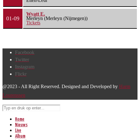
Etten-Leur
Wyatt E.
01-09
Merleyn (Merleyn (Nijmegen))
Tickets
Facebook
Twitter
Instagram
Flickr
@2023 - All Right Reserved. Designed and Developed by
Harm
Lourenssen
Home
Nieuws
Live
Album