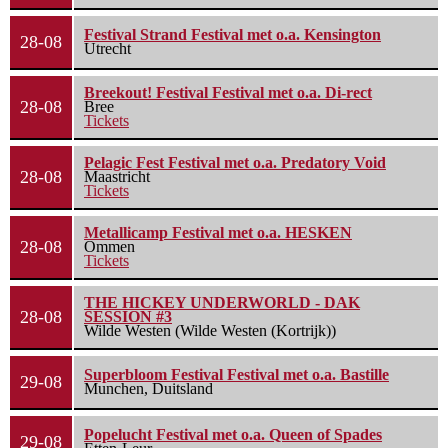
Festival Strand Festival met o.a. Kensington
28-08
Utrecht
Breekout! Festival Festival met o.a. Di-rect
28-08
Bree
Tickets
Pelagic Fest Festival met o.a. Predatory Void
28-08
Maastricht
Tickets
Metallicamp Festival met o.a. HESKEN
28-08
Ommen
Tickets
THE HICKEY UNDERWORLD - DAK
28-08
SESSION #3
Wilde Westen (Wilde Westen (Kortrijk))
Superbloom Festival Festival met o.a. Bastille
29-08
Munchen, Duitsland
Popelucht Festival met o.a. Queen of Spades
29-08