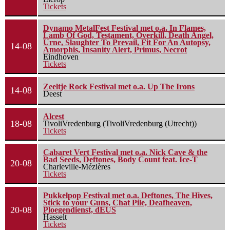
Tickets
Dynamo MetalFest Festival met o.a. In Flames,
Lamb Of God, Testament, Overkill, Death Angel,
Urne, Slaughter To Prevail, Fit For An Autopsy,
14-08
Amorphis, Insanity Alert, Primus, Necrot
Eindhoven
Tickets
Zeeltje Rock Festival met o.a. Up The Irons
14-08
Deest
Alcest
18-08
TivoliVredenburg (TivoliVredenburg (Utrecht))
Tickets
Cabaret Vert Festival met o.a. Nick Cave & the
Bad Seeds, Deftones, Body Count feat. Ice-T
20-08
Charleville-Mézières
Tickets
Pukkelpop Festival met o.a. Deftones, The Hives,
Stick to your Guns, Chat Pile, Deafheaven,
20-08
Ploegendienst, dEUS
Hasselt
Tickets