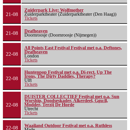
Zuiderpark Live: Wolfmother
21-08
Zuiderparktheater (Zuiderparktheater (Den Haag))
Tickets
Deafheaven
21-08
Doornroosje (Doornroosje (Nijmegen))
All Points East Festival Festival met o.a. Deftones,
Deafheaven
22-08
London
Tickets
Huntenpop Festival met o.a. Di-rect, Up The
Irons, The Dirty Daddies, Therapy?
22-08
Ulft
Tickets
DUISTER COLLECTIEF Festival met o.a. Sun
Worship, Doodseskader, Alkerdeel, Ggu:ll,
22-08
Modder, Terzij De Horde
Utrecht
Tickets
Waailand Outdoor Festival met o.a. Ruthless
22-08
Made