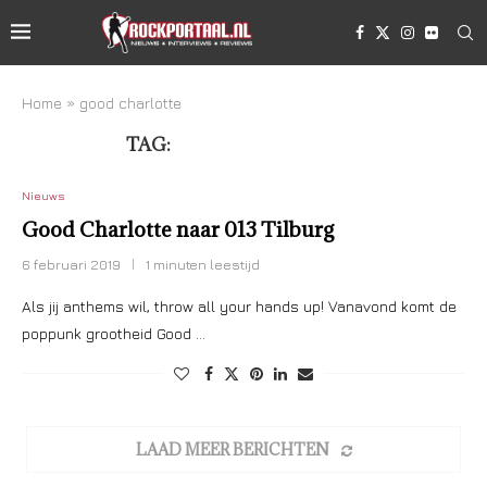
Home
»
good charlotte
TAG:
GOOD CHARLOTTE
Nieuws
Good Charlotte naar 013 Tilburg
6 februari 2019
1 minuten leestijd
Als jij anthems wil, throw all your hands up! Vanavond komt de
poppunk grootheid Good …
LAAD MEER BERICHTEN