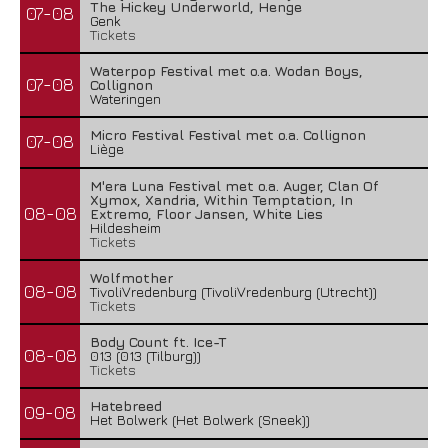
The Hickey Underworld, Henge
07-08
Genk
Tickets
Waterpop Festival met o.a. Wodan Boys,
07-08
Collignon
Wateringen
Micro Festival Festival met o.a. Collignon
07-08
Liège
M'era Luna Festival met o.a. Auger, Clan Of
Xymox, Xandria, Within Temptation, In
08-08
Extremo, Floor Jansen, White Lies
Hildesheim
Tickets
Wolfmother
08-08
TivoliVredenburg (TivoliVredenburg (Utrecht))
Tickets
Body Count ft. Ice-T
08-08
013 (013 (Tilburg))
Tickets
Hatebreed
09-08
Het Bolwerk (Het Bolwerk (Sneek))