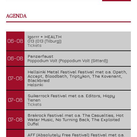
AGENDA
Igorrr + HEALTH
06-08
013 (013 (Tilburg))
Tickets
Panzerfaust
06-08
Poppodium Volt (Poppodium Volt (Sittard))
Hellsinki Metal Festival Festival met o.a. Opeth,
Accept, Bloodbath, Triptykon, The Kovenant,
07-08
Blackbraid
Helsinki
Suikerrock Festival met o.a. Editors, Hiqpy
07-08
Tienen
Tickets
Brakrock Festival met o.a. The Casualties, Hot
07-08
Water Music, No Turning Back, The Exploited
Duffel
AFF (Absolutely Free Festival) Festival met o.a.