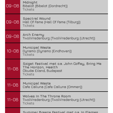
Midnight
09-08
Bibelot (Bibelot (Dordrecht))
Tickets
Spectral Wound
09-08
Hall Of Fame (Hall Of Fame (Tilburg))
Tickets
Arch Enemy
09-08
TivoliVredenburg (TivoliVredenburg (Utrecht))
Municipal Waste
10-08
Dynamo (Dynamo (Eindhoven))
Tickets
Sziget Festival met o.a. John Coffey, Bring Me
The Horizon, Health
11-08
Óbudai Eiland, Budapest
Tickets
Municipal Waste
11-08
Cafe Calluna (Cafe Calluna (Ommen))
Wolves In The Throne Room
11-08
TivoliVredenburg (TivoliVredenburg (Utrecht))
Tickets
Summer Breeze Festival met o.a. In Flames,