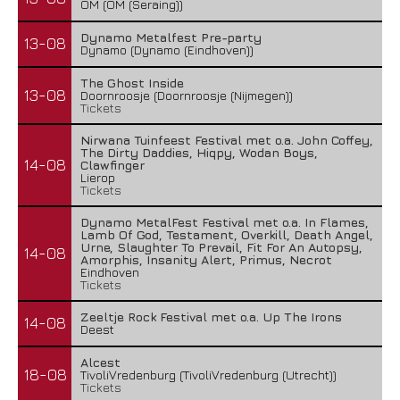
OM (OM (Seraing))
Dynamo Metalfest Pre-party
13-08
Dynamo (Dynamo (Eindhoven))
The Ghost Inside
13-08
Doornroosje (Doornroosje (Nijmegen))
Tickets
Nirwana Tuinfeest Festival met o.a. John Coffey,
The Dirty Daddies, Hiqpy, Wodan Boys,
14-08
Clawfinger
Lierop
Tickets
Dynamo MetalFest Festival met o.a. In Flames,
Lamb Of God, Testament, Overkill, Death Angel,
Urne, Slaughter To Prevail, Fit For An Autopsy,
14-08
Amorphis, Insanity Alert, Primus, Necrot
Eindhoven
Tickets
Zeeltje Rock Festival met o.a. Up The Irons
14-08
Deest
Alcest
18-08
TivoliVredenburg (TivoliVredenburg (Utrecht))
Tickets