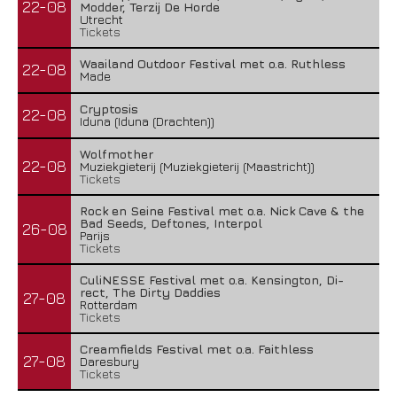
22-08
Modder, Terzij De Horde
Utrecht
Tickets
Waailand Outdoor Festival met o.a. Ruthless
22-08
Made
Cryptosis
22-08
Iduna (Iduna (Drachten))
Wolfmother
22-08
Muziekgieterij (Muziekgieterij (Maastricht))
Tickets
Rock en Seine Festival met o.a. Nick Cave & the
Bad Seeds, Deftones, Interpol
26-08
Parijs
Tickets
CuliNESSE Festival met o.a. Kensington, Di-
rect, The Dirty Daddies
27-08
Rotterdam
Tickets
Creamfields Festival met o.a. Faithless
27-08
Daresbury
Tickets