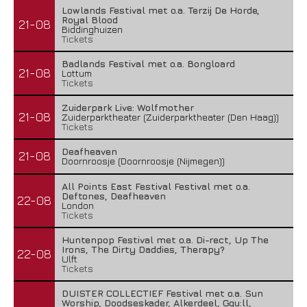
Lowlands Festival met o.a. Terzij De Horde,
Royal Blood
21-08
Biddinghuizen
Tickets
Badlands Festival met o.a. Bongloard
21-08
Lottum
Tickets
Zuiderpark Live: Wolfmother
21-08
Zuiderparktheater (Zuiderparktheater (Den Haag))
Tickets
Deafheaven
21-08
Doornroosje (Doornroosje (Nijmegen))
All Points East Festival Festival met o.a.
Deftones, Deafheaven
22-08
London
Tickets
Huntenpop Festival met o.a. Di-rect, Up The
Irons, The Dirty Daddies, Therapy?
22-08
Ulft
Tickets
DUISTER COLLECTIEF Festival met o.a. Sun
Worship, Doodseskader, Alkerdeel, Ggu:ll,