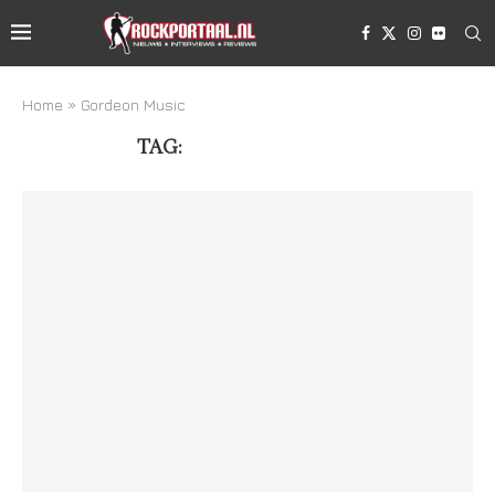
Home
»
Gordeon Music
TAG:
GORDEON MUSIC