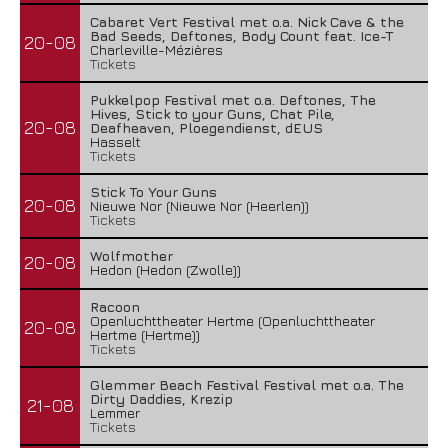
Cabaret Vert Festival met o.a. Nick Cave & the
Bad Seeds, Deftones, Body Count feat. Ice-T
20-08
Charleville-Mézières
Tickets
Pukkelpop Festival met o.a. Deftones, The
Hives, Stick to your Guns, Chat Pile,
20-08
Deafheaven, Ploegendienst, dEUS
Hasselt
Tickets
Stick To Your Guns
20-08
Nieuwe Nor (Nieuwe Nor (Heerlen))
Tickets
Wolfmother
20-08
Hedon (Hedon (Zwolle))
Racoon
Openluchttheater Hertme (Openluchttheater
20-08
Hertme (Hertme))
Tickets
Glemmer Beach Festival Festival met o.a. The
Dirty Daddies, Krezip
21-08
Lemmer
Tickets