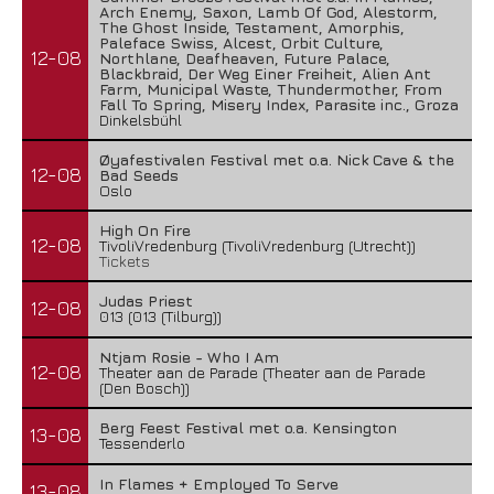
Arch Enemy, Saxon, Lamb Of God, Alestorm,
The Ghost Inside, Testament, Amorphis,
Paleface Swiss, Alcest, Orbit Culture,
12-08
Northlane, Deafheaven, Future Palace,
Blackbraid, Der Weg Einer Freiheit, Alien Ant
Farm, Municipal Waste, Thundermother, From
Fall To Spring, Misery Index, Parasite inc., Groza
Dinkelsbühl
Øyafestivalen Festival met o.a. Nick Cave & the
12-08
Bad Seeds
Oslo
High On Fire
12-08
TivoliVredenburg (TivoliVredenburg (Utrecht))
Tickets
Judas Priest
12-08
013 (013 (Tilburg))
Ntjam Rosie - Who I Am
12-08
Theater aan de Parade (Theater aan de Parade
(Den Bosch))
Berg Feest Festival met o.a. Kensington
13-08
Tessenderlo
In Flames + Employed To Serve
13-08