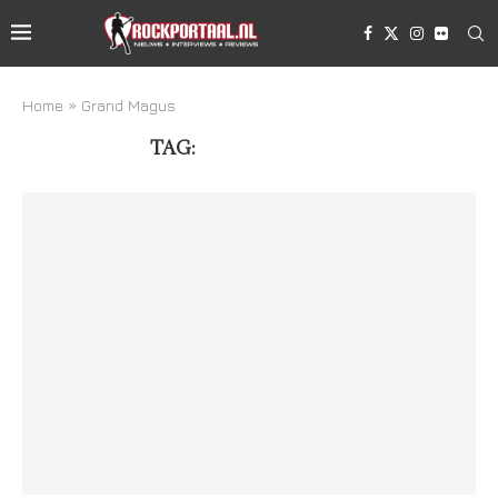
Home
»
Grand Magus
TAG:
GRAND MAGUS