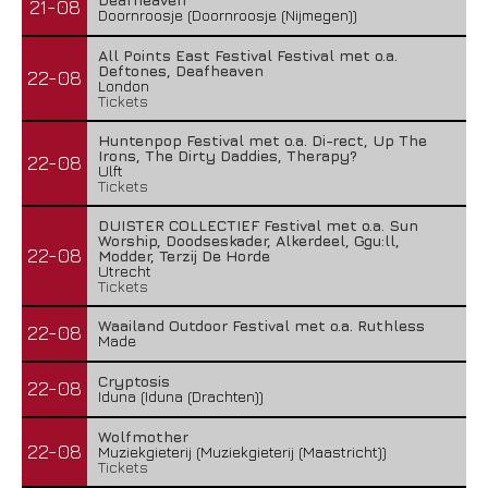
21-08
Doornroosje (Doornroosje (Nijmegen))
All Points East Festival Festival met o.a.
Deftones, Deafheaven
22-08
London
Tickets
Huntenpop Festival met o.a. Di-rect, Up The
Irons, The Dirty Daddies, Therapy?
22-08
Ulft
Tickets
DUISTER COLLECTIEF Festival met o.a. Sun
Worship, Doodseskader, Alkerdeel, Ggu:ll,
22-08
Modder, Terzij De Horde
Utrecht
Tickets
Waailand Outdoor Festival met o.a. Ruthless
22-08
Made
Cryptosis
22-08
Iduna (Iduna (Drachten))
Wolfmother
22-08
Muziekgieterij (Muziekgieterij (Maastricht))
Tickets