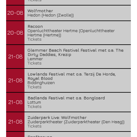
Wolfmother
20-08
Hedon (Hedon (Zwolle))
Racoon
Openluchttheater Hertme (Openluchttheater
20-08
Hertme (Hertme))
Tickets
Glemmer Beach Festival Festival met o.a. The
Dirty Daddies, Krezip
21-08
Lemmer
Tickets
Lowlands Festival met o.a. Terzij De Horde,
Royal Blood
21-08
Biddinghuizen
Tickets
Badlands Festival met o.a. Bongloard
21-08
Lottum
Tickets
Zuiderpark Live: Wolfmother
21-08
Zuiderparktheater (Zuiderparktheater (Den Haag))
Tickets
Deafheaven