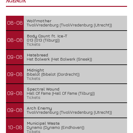
AGENDA
Wolfmother
08-08
TivoliVredenburg (TivoliVredenburg (Utrecht))
Body Count ft. Ice-T
08-08
013 (013 (Tilburg))
Tickets
Hatebreed
09-08
Het Bolwerk (Het Bolwerk (Sneek))
Midnight
09-08
Bibelot (Bibelot (Dordrecht))
Tickets
Spectral Wound
09-08
Hall Of Fame (Hall Of Fame (Tilburg))
Tickets
Arch Enemy
09-08
TivoliVredenburg (TivoliVredenburg (Utrecht))
Municipal Waste
10-08
Dynamo (Dynamo (Eindhoven))
Tickets