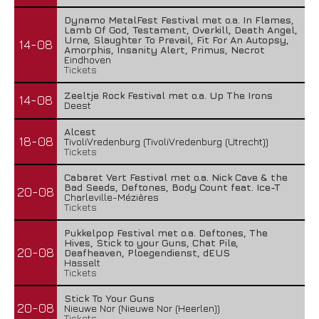
Dynamo MetalFest Festival met o.a. In Flames,
Lamb Of God, Testament, Overkill, Death Angel,
Urne, Slaughter To Prevail, Fit For An Autopsy,
14-08
Amorphis, Insanity Alert, Primus, Necrot
Eindhoven
Tickets
Zeeltje Rock Festival met o.a. Up The Irons
14-08
Deest
Alcest
18-08
TivoliVredenburg (TivoliVredenburg (Utrecht))
Tickets
Cabaret Vert Festival met o.a. Nick Cave & the
Bad Seeds, Deftones, Body Count feat. Ice-T
20-08
Charleville-Mézières
Tickets
Pukkelpop Festival met o.a. Deftones, The
Hives, Stick to your Guns, Chat Pile,
20-08
Deafheaven, Ploegendienst, dEUS
Hasselt
Tickets
Stick To Your Guns
20-08
Nieuwe Nor (Nieuwe Nor (Heerlen))
Tickets