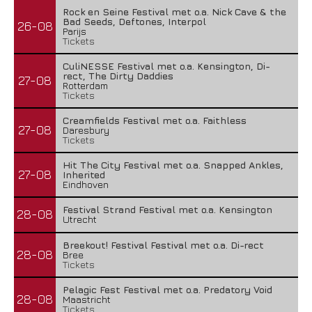
Rock en Seine Festival met o.a. Nick Cave & the
Bad Seeds, Deftones, Interpol
26-08
Parijs
Tickets
CuliNESSE Festival met o.a. Kensington, Di-
rect, The Dirty Daddies
27-08
Rotterdam
Tickets
Creamfields Festival met o.a. Faithless
27-08
Daresbury
Tickets
Hit The City Festival met o.a. Snapped Ankles,
27-08
Inherited
Eindhoven
Festival Strand Festival met o.a. Kensington
28-08
Utrecht
Breekout! Festival Festival met o.a. Di-rect
28-08
Bree
Tickets
Pelagic Fest Festival met o.a. Predatory Void
28-08
Maastricht
Tickets