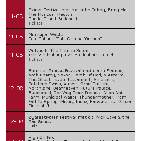
Sziget Festival met o.a. John Coffey, Bring Me
The Horizon, Health
11-08
Óbudai Eiland, Budapest
Tickets
Municipal Waste
11-08
Cafe Calluna (Cafe Calluna (Ommen))
Wolves In The Throne Room
11-08
TivoliVredenburg (TivoliVredenburg (Utrecht))
Tickets
Summer Breeze Festival met o.a. In Flames,
Arch Enemy, Saxon, Lamb Of God, Alestorm,
The Ghost Inside, Testament, Amorphis,
Paleface Swiss, Alcest, Orbit Culture,
12-08
Northlane, Deafheaven, Future Palace,
Blackbraid, Der Weg Einer Freiheit, Alien Ant
Farm, Municipal Waste, Thundermother, From
Fall To Spring, Misery Index, Parasite inc., Groza
Dinkelsbühl
Øyafestivalen Festival met o.a. Nick Cave & the
12-08
Bad Seeds
Oslo
High On Fire