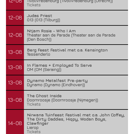
12-08
TivoliVredenburg (TivoliVredenburg (Utrecht))
Tickets
Judas Priest
12-08
013 (013 (Tilburg))
Ntjam Rosie - Who I Am
12-08
Theater aan de Parade (Theater aan de Parade
(Den Bosch))
Berg Feest Festival met o.a. Kensington
13-08
Tessenderlo
In Flames + Employed To Serve
13-08
OM (OM (Seraing))
Dynamo Metalfest Pre-party
13-08
Dynamo (Dynamo (Eindhoven))
The Ghost Inside
13-08
Doornroosje (Doornroosje (Nijmegen))
Tickets
Nirwana Tuinfeest Festival met o.a. John Coffey,
The Dirty Daddies, Hiqpy, Wodan Boys,
14-08
Clawfinger
Lierop
Tickets