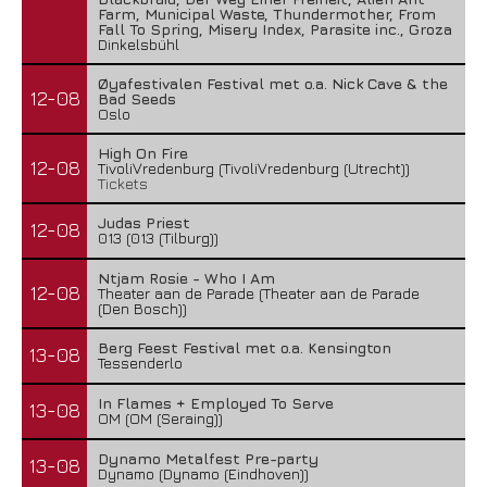
Farm, Municipal Waste, Thundermother, From
Fall To Spring, Misery Index, Parasite inc., Groza
Dinkelsbühl
Øyafestivalen Festival met o.a. Nick Cave & the
12-08
Bad Seeds
Oslo
High On Fire
12-08
TivoliVredenburg (TivoliVredenburg (Utrecht))
Tickets
Judas Priest
12-08
013 (013 (Tilburg))
Ntjam Rosie - Who I Am
12-08
Theater aan de Parade (Theater aan de Parade
(Den Bosch))
Berg Feest Festival met o.a. Kensington
13-08
Tessenderlo
In Flames + Employed To Serve
13-08
OM (OM (Seraing))
Dynamo Metalfest Pre-party
13-08
Dynamo (Dynamo (Eindhoven))