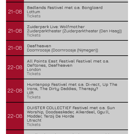
Badlands Festival met o.a. Bongloard
21-08
Lottum
Tickets
Zuiderpark Live: Wolfmother
21-08
Zuiderparktheater (Zuiderparktheater (Den Haag))
Tickets
Deafheaven
21-08
Doornroosje (Doornroosje (Nijmegen))
All Points East Festival Festival met o.a.
Deftones, Deafheaven
22-08
London
Tickets
Huntenpop Festival met o.a. Di-rect, Up The
Irons, The Dirty Daddies, Therapy?
22-08
Ulft
Tickets
DUISTER COLLECTIEF Festival met o.a. Sun
Worship, Doodseskader, Alkerdeel, Ggu:ll,
22-08
Modder, Terzij De Horde
Utrecht
Tickets