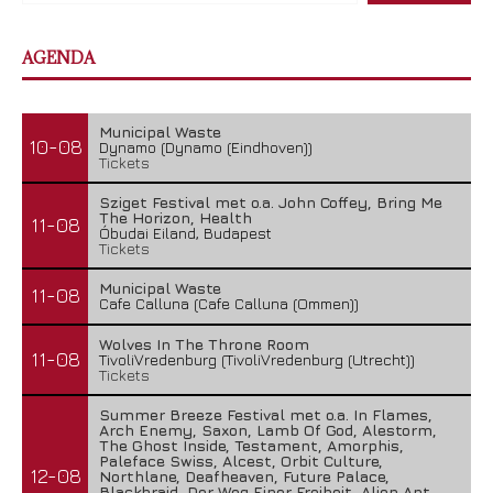
AGENDA
Municipal Waste
10-08
Dynamo (Dynamo (Eindhoven))
Tickets
Sziget Festival met o.a. John Coffey, Bring Me
The Horizon, Health
11-08
Óbudai Eiland, Budapest
Tickets
Municipal Waste
11-08
Cafe Calluna (Cafe Calluna (Ommen))
Wolves In The Throne Room
11-08
TivoliVredenburg (TivoliVredenburg (Utrecht))
Tickets
Summer Breeze Festival met o.a. In Flames,
Arch Enemy, Saxon, Lamb Of God, Alestorm,
The Ghost Inside, Testament, Amorphis,
Paleface Swiss, Alcest, Orbit Culture,
12-08
Northlane, Deafheaven, Future Palace,
Blackbraid, Der Weg Einer Freiheit, Alien Ant