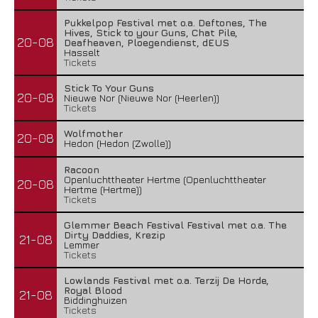
Pukkelpop Festival met o.a. Deftones, The
Hives, Stick to your Guns, Chat Pile,
20-08
Deafheaven, Ploegendienst, dEUS
Hasselt
Tickets
Stick To Your Guns
20-08
Nieuwe Nor (Nieuwe Nor (Heerlen))
Tickets
Wolfmother
20-08
Hedon (Hedon (Zwolle))
Racoon
Openluchttheater Hertme (Openluchttheater
20-08
Hertme (Hertme))
Tickets
Glemmer Beach Festival Festival met o.a. The
Dirty Daddies, Krezip
21-08
Lemmer
Tickets
Lowlands Festival met o.a. Terzij De Horde,
Royal Blood
21-08
Biddinghuizen
Tickets