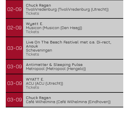
Chuck Ragan
02-09
TivoliVredenburg (TivoliVredenburg (Utrecht))
Tickets
Wyatt E.
02-09
Musicon (Musicon (Den Haag))
Tickets
Live On The Beach Festival met o.a. Di-rect,
Anouk
03-09
Scheveningen
Tickets
Antimatter & Sleeping Pulse
03-09
Metropool (Metropool (Hengelo))
WYATT E.
03-09
ACU (ACU (Utrecht))
Tickets
Chuck Ragan
03-09
Café Wilhelmina (Café Wilhelmina (Eindhoven))