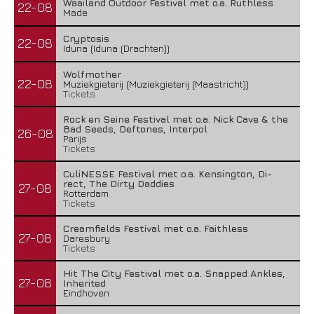
Waailand Outdoor Festival met o.a. Ruthless
22-08
Made
Cryptosis
22-08
Iduna (Iduna (Drachten))
Wolfmother
22-08
Muziekgieterij (Muziekgieterij (Maastricht))
Tickets
Rock en Seine Festival met o.a. Nick Cave & the
Bad Seeds, Deftones, Interpol
26-08
Parijs
Tickets
CuliNESSE Festival met o.a. Kensington, Di-
rect, The Dirty Daddies
27-08
Rotterdam
Tickets
Creamfields Festival met o.a. Faithless
27-08
Daresbury
Tickets
Hit The City Festival met o.a. Snapped Ankles,
27-08
Inherited
Eindhoven