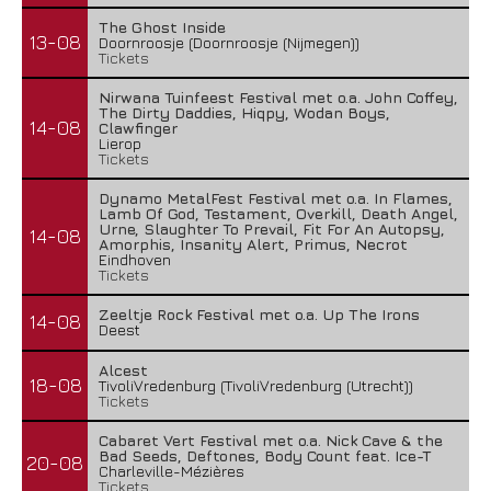
The Ghost Inside
13-08
Doornroosje (Doornroosje (Nijmegen))
Tickets
Nirwana Tuinfeest Festival met o.a. John Coffey,
The Dirty Daddies, Hiqpy, Wodan Boys,
14-08
Clawfinger
Lierop
Tickets
Dynamo MetalFest Festival met o.a. In Flames,
Lamb Of God, Testament, Overkill, Death Angel,
Urne, Slaughter To Prevail, Fit For An Autopsy,
14-08
Amorphis, Insanity Alert, Primus, Necrot
Eindhoven
Tickets
Zeeltje Rock Festival met o.a. Up The Irons
14-08
Deest
Alcest
18-08
TivoliVredenburg (TivoliVredenburg (Utrecht))
Tickets
Cabaret Vert Festival met o.a. Nick Cave & the
Bad Seeds, Deftones, Body Count feat. Ice-T
20-08
Charleville-Mézières
Tickets