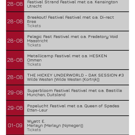
Festival Strand Festival met o.a. Kensington
28-08
Utrecht
Breekout! Festival Festival met o.a. Di-rect
28-08
Bree
Tickets
Pelagic Fest Festival met o.a. Predatory Void
28-08
Maastricht
Tickets
Metallicamp Festival met o.a. HESKEN
28-08
Ommen
Tickets
THE HICKEY UNDERWORLD - DAK SESSION #3
28-08
Wilde Westen (Wilde Westen (Kortrijk))
Superbloom Festival Festival met o.a. Bastille
29-08
Munchen, Duitsland
Popelucht Festival met o.a. Queen of Spades
29-08
Etten-Leur
Wyatt E.
01-09
Merleyn (Merleyn (Nijmegen))
Tickets