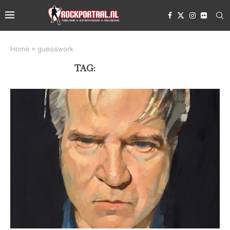
Home
»
guesswork
TAG:
GUESSWORK