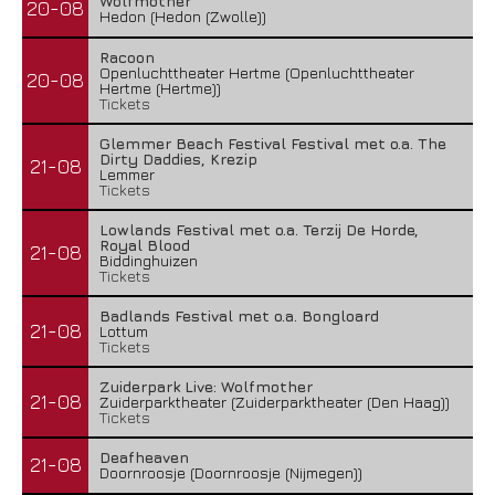
Wolfmother
20-08
Hedon (Hedon (Zwolle))
Racoon
Openluchttheater Hertme (Openluchttheater
20-08
Hertme (Hertme))
Tickets
Glemmer Beach Festival Festival met o.a. The
Dirty Daddies, Krezip
21-08
Lemmer
Tickets
Lowlands Festival met o.a. Terzij De Horde,
Royal Blood
21-08
Biddinghuizen
Tickets
Badlands Festival met o.a. Bongloard
21-08
Lottum
Tickets
Zuiderpark Live: Wolfmother
21-08
Zuiderparktheater (Zuiderparktheater (Den Haag))
Tickets
Deafheaven
21-08
Doornroosje (Doornroosje (Nijmegen))