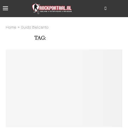
Home
»
Guido Belcanto
TAG:
GUIDO BELCANTO