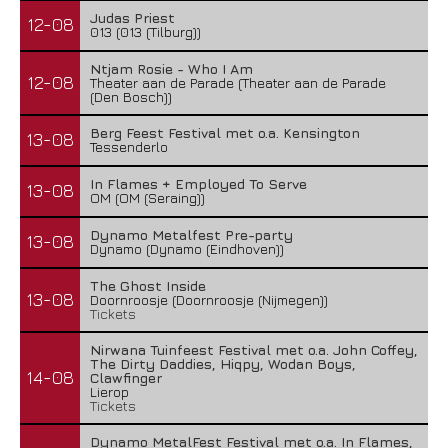
Judas Priest
12-08
013 (013 (Tilburg))
Ntjam Rosie - Who I Am
12-08
Theater aan de Parade (Theater aan de Parade
(Den Bosch))
Berg Feest Festival met o.a. Kensington
13-08
Tessenderlo
In Flames + Employed To Serve
13-08
OM (OM (Seraing))
Dynamo Metalfest Pre-party
13-08
Dynamo (Dynamo (Eindhoven))
The Ghost Inside
13-08
Doornroosje (Doornroosje (Nijmegen))
Tickets
Nirwana Tuinfeest Festival met o.a. John Coffey,
The Dirty Daddies, Hiqpy, Wodan Boys,
14-08
Clawfinger
Lierop
Tickets
Dynamo MetalFest Festival met o.a. In Flames,