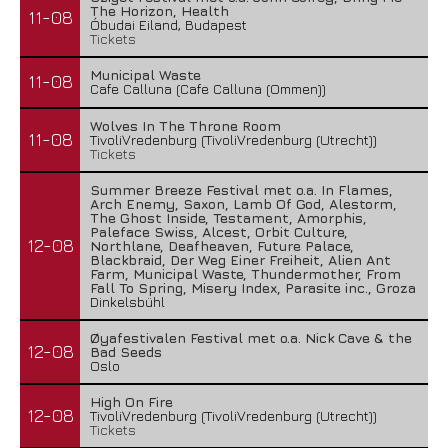
The Horizon, Health
11-08
Óbudai Eiland, Budapest
Tickets
Municipal Waste
11-08
Cafe Calluna (Cafe Calluna (Ommen))
Wolves In The Throne Room
11-08
TivoliVredenburg (TivoliVredenburg (Utrecht))
Tickets
Summer Breeze Festival met o.a. In Flames,
Arch Enemy, Saxon, Lamb Of God, Alestorm,
The Ghost Inside, Testament, Amorphis,
Paleface Swiss, Alcest, Orbit Culture,
12-08
Northlane, Deafheaven, Future Palace,
Blackbraid, Der Weg Einer Freiheit, Alien Ant
Farm, Municipal Waste, Thundermother, From
Fall To Spring, Misery Index, Parasite inc., Groza
Dinkelsbühl
Øyafestivalen Festival met o.a. Nick Cave & the
12-08
Bad Seeds
Oslo
High On Fire
12-08
TivoliVredenburg (TivoliVredenburg (Utrecht))
Tickets