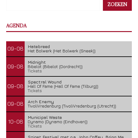
ZOEKEN
AGENDA
Hatebreed
09-08
Het Bolwerk (Het Bolwerk (Sneek))
Midnight
09-08
Bibelot (Bibelot (Dordrecht))
Tickets
Spectral Wound
09-08
Hall Of Fame (Hall Of Fame (Tilburg))
Tickets
Arch Enemy
09-08
TivoliVredenburg (TivoliVredenburg (Utrecht))
Municipal Waste
10-08
Dynamo (Dynamo (Eindhoven))
Tickets
Sziget Festival met o.a. John Coffey, Bring Me