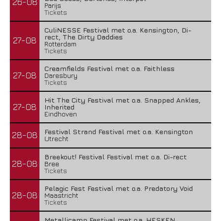
26-08
Parijs
Tickets
CuliNESSE Festival met o.a. Kensington, Di-
rect, The Dirty Daddies
27-08
Rotterdam
Tickets
Creamfields Festival met o.a. Faithless
27-08
Daresbury
Tickets
Hit The City Festival met o.a. Snapped Ankles,
27-08
Inherited
Eindhoven
Festival Strand Festival met o.a. Kensington
28-08
Utrecht
Breekout! Festival Festival met o.a. Di-rect
28-08
Bree
Tickets
Pelagic Fest Festival met o.a. Predatory Void
28-08
Maastricht
Tickets
Metallicamp Festival met o.a. HESKEN