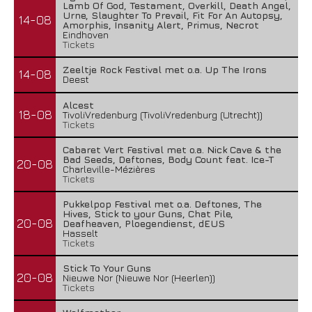
Lamb Of God, Testament, Overkill, Death Angel,
Urne, Slaughter To Prevail, Fit For An Autopsy,
14-08
Amorphis, Insanity Alert, Primus, Necrot
Eindhoven
Tickets
Zeeltje Rock Festival met o.a. Up The Irons
14-08
Deest
Alcest
18-08
TivoliVredenburg (TivoliVredenburg (Utrecht))
Tickets
Cabaret Vert Festival met o.a. Nick Cave & the
Bad Seeds, Deftones, Body Count feat. Ice-T
20-08
Charleville-Mézières
Tickets
Pukkelpop Festival met o.a. Deftones, The
Hives, Stick to your Guns, Chat Pile,
20-08
Deafheaven, Ploegendienst, dEUS
Hasselt
Tickets
Stick To Your Guns
20-08
Nieuwe Nor (Nieuwe Nor (Heerlen))
Tickets