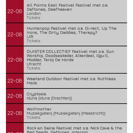
All Points East Festival Festival met o.a.
Deftones, Deafheaven
22-08
London
Tickets
Huntenpop Festival met o.a. Di-rect, Up The
Irons, The Dirty Daddies, Therapy?
22-08
Ulft
Tickets
DUISTER COLLECTIEF Festival met o.a. Sun
Worship, Doodseskader, Alkerdeel, Ggu:ll,
22-08
Modder, Terzij De Horde
Utrecht
Tickets
Waailand Outdoor Festival met o.a. Ruthless
22-08
Made
Cryptosis
22-08
Iduna (Iduna (Drachten))
Wolfmother
22-08
Muziekgieterij (Muziekgieterij (Maastricht))
Tickets
Rock en Seine Festival met o.a. Nick Cave & the
Bad Seeds, Deftones, Interpol