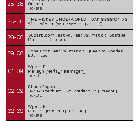
28-08
Ommen
Tickets
THE HICKEY UNDERWORLD - DAK SESSION #3
28-08
Wilde Westen (Wilde Westen (Kortrijk))
Superbloom Festival Festival met o.a. Bastille
29-08
Munchen, Duitsland
Popelucht Festival met o.a. Queen of Spades
29-08
Etten-Leur
Wyatt E.
01-09
Merleyn (Merleyn (Nijmegen))
Tickets
Chuck Ragan
02-09
TivoliVredenburg (TivoliVredenburg (Utrecht))
Tickets
Wyatt E.
02-09
Musicon (Musicon (Den Haag))
Tickets