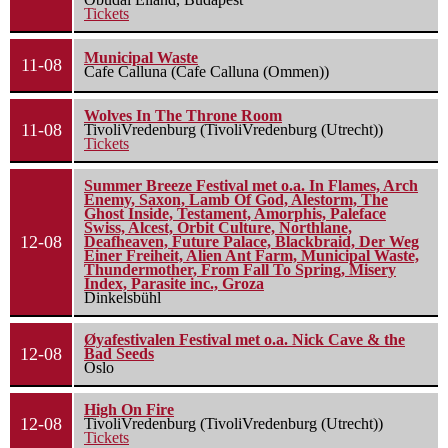
Tickets
Municipal Waste
11-08
Cafe Calluna (Cafe Calluna (Ommen))
Wolves In The Throne Room
11-08
TivoliVredenburg (TivoliVredenburg (Utrecht))
Tickets
Summer Breeze Festival met o.a. In Flames, Arch
Enemy, Saxon, Lamb Of God, Alestorm, The
Ghost Inside, Testament, Amorphis, Paleface
Swiss, Alcest, Orbit Culture, Northlane,
12-08
Deafheaven, Future Palace, Blackbraid, Der Weg
Einer Freiheit, Alien Ant Farm, Municipal Waste,
Thundermother, From Fall To Spring, Misery
Index, Parasite inc., Groza
Dinkelsbühl
Øyafestivalen Festival met o.a. Nick Cave & the
12-08
Bad Seeds
Oslo
High On Fire
12-08
TivoliVredenburg (TivoliVredenburg (Utrecht))
Tickets