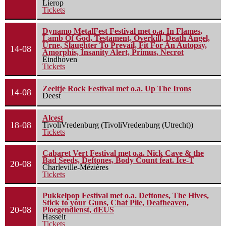
Lierop
Tickets
Dynamo MetalFest Festival met o.a. In Flames,
Lamb Of God, Testament, Overkill, Death Angel,
Urne, Slaughter To Prevail, Fit For An Autopsy,
14-08
Amorphis, Insanity Alert, Primus, Necrot
Eindhoven
Tickets
Zeeltje Rock Festival met o.a. Up The Irons
14-08
Deest
Alcest
18-08
TivoliVredenburg (TivoliVredenburg (Utrecht))
Tickets
Cabaret Vert Festival met o.a. Nick Cave & the
Bad Seeds, Deftones, Body Count feat. Ice-T
20-08
Charleville-Mézières
Tickets
Pukkelpop Festival met o.a. Deftones, The Hives,
Stick to your Guns, Chat Pile, Deafheaven,
20-08
Ploegendienst, dEUS
Hasselt
Tickets