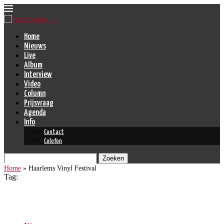
Home
Nieuws
Live
Album
Interview
Video
Column
Prijsvraag
Agenda
Info
Contact
Colofon
Zoeken
Home
»
Haarlems Vinyl Festival
Tag:
Haarlems Vinyl Festival