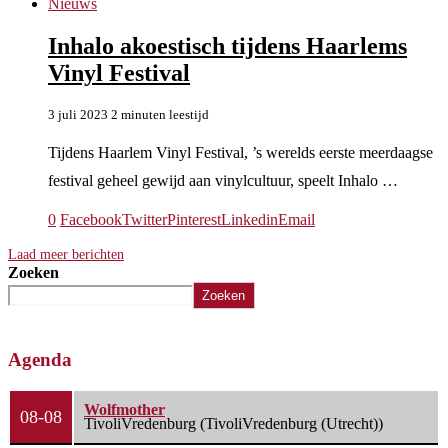
Nieuws
Inhalo akoestisch tijdens Haarlems
Vinyl Festival
3 juli 2023
2 minuten leestijd
Tijdens Haarlem Vinyl Festival, ’s werelds eerste meerdaagse
festival geheel gewijd aan vinylcultuur, speelt Inhalo …
0
Facebook
Twitter
Pinterest
Linkedin
Email
Laad meer berichten
Zoeken
Zoeken
Agenda
Wolfmother
08-08
TivoliVredenburg (TivoliVredenburg (Utrecht))