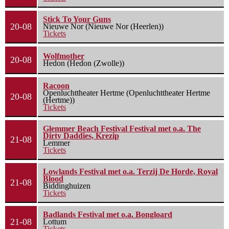
Stick To Your Guns
20-08
Nieuwe Nor (Nieuwe Nor (Heerlen))
Tickets
Wolfmother
20-08
Hedon (Hedon (Zwolle))
Racoon
Openluchttheater Hertme (Openluchttheater Hertme
20-08
(Hertme))
Tickets
Glemmer Beach Festival Festival met o.a. The
Dirty Daddies, Krezip
21-08
Lemmer
Tickets
Lowlands Festival met o.a. Terzij De Horde, Royal
Blood
21-08
Biddinghuizen
Tickets
Badlands Festival met o.a. Bongloard
21-08
Lottum
Tickets