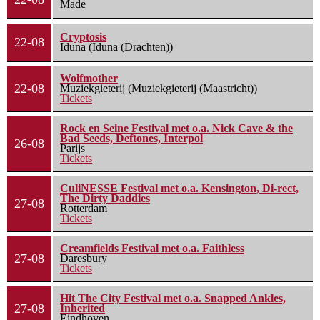
Made
Cryptosis
22-08
Iduna (Iduna (Drachten))
Wolfmother
22-08
Muziekgieterij (Muziekgieterij (Maastricht))
Tickets
Rock en Seine Festival met o.a. Nick Cave & the
Bad Seeds, Deftones, Interpol
26-08
Parijs
Tickets
CuliNESSE Festival met o.a. Kensington, Di-rect,
The Dirty Daddies
27-08
Rotterdam
Tickets
Creamfields Festival met o.a. Faithless
27-08
Daresbury
Tickets
Hit The City Festival met o.a. Snapped Ankles,
27-08
Inherited
Eindhoven