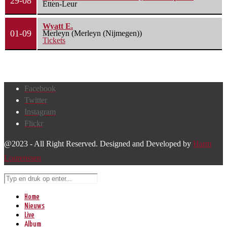
29-08
Etten-Leur
Wyatt E.
01-09
Merleyn (Merleyn (Nijmegen))
Tickets
Facebook
Twitter
Instagram
Flickr
@2023 - All Right Reserved. Designed and Developed by
Harm
Lourenssen
Home
Nieuws
Live
Album