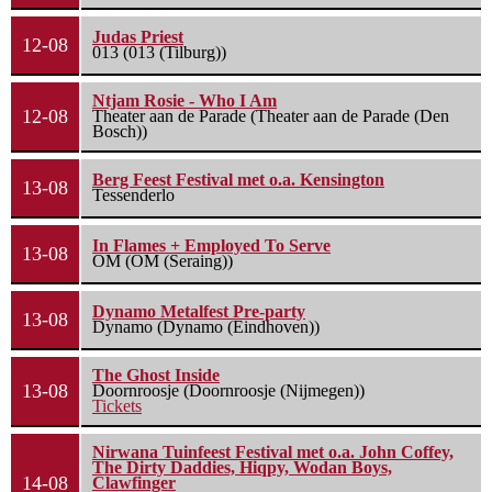
Judas Priest
12-08
013 (013 (Tilburg))
Ntjam Rosie - Who I Am
12-08
Theater aan de Parade (Theater aan de Parade (Den
Bosch))
Berg Feest Festival met o.a. Kensington
13-08
Tessenderlo
In Flames + Employed To Serve
13-08
OM (OM (Seraing))
Dynamo Metalfest Pre-party
13-08
Dynamo (Dynamo (Eindhoven))
The Ghost Inside
13-08
Doornroosje (Doornroosje (Nijmegen))
Tickets
Nirwana Tuinfeest Festival met o.a. John Coffey,
The Dirty Daddies, Hiqpy, Wodan Boys,
14-08
Clawfinger