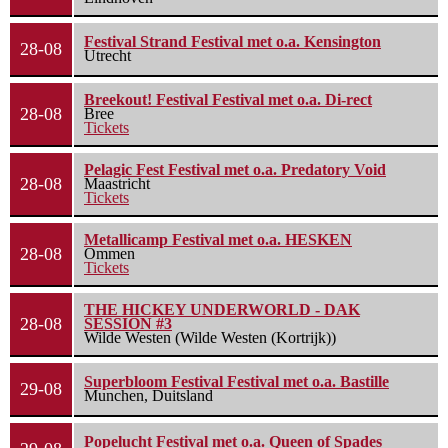
Festival Strand Festival met o.a. Kensington
28-08
Utrecht
Breekout! Festival Festival met o.a. Di-rect
28-08
Bree
Tickets
Pelagic Fest Festival met o.a. Predatory Void
28-08
Maastricht
Tickets
Metallicamp Festival met o.a. HESKEN
28-08
Ommen
Tickets
THE HICKEY UNDERWORLD - DAK
28-08
SESSION #3
Wilde Westen (Wilde Westen (Kortrijk))
Superbloom Festival Festival met o.a. Bastille
29-08
Munchen, Duitsland
Popelucht Festival met o.a. Queen of Spades