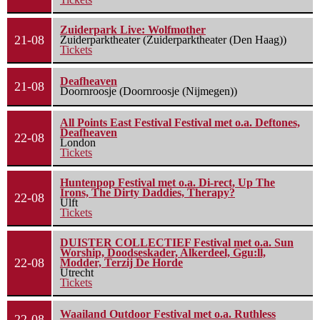
Zuiderpark Live: Wolfmother
21-08
Zuiderparktheater (Zuiderparktheater (Den Haag))
Tickets
Deafheaven
21-08
Doornroosje (Doornroosje (Nijmegen))
All Points East Festival Festival met o.a. Deftones,
Deafheaven
22-08
London
Tickets
Huntenpop Festival met o.a. Di-rect, Up The
Irons, The Dirty Daddies, Therapy?
22-08
Ulft
Tickets
DUISTER COLLECTIEF Festival met o.a. Sun
Worship, Doodseskader, Alkerdeel, Ggu:ll,
22-08
Modder, Terzij De Horde
Utrecht
Tickets
Waailand Outdoor Festival met o.a. Ruthless
22-08