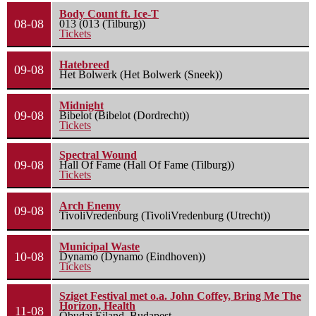
Body Count ft. Ice-T
08-08
013 (013 (Tilburg))
Tickets
Hatebreed
09-08
Het Bolwerk (Het Bolwerk (Sneek))
Midnight
09-08
Bibelot (Bibelot (Dordrecht))
Tickets
Spectral Wound
09-08
Hall Of Fame (Hall Of Fame (Tilburg))
Tickets
Arch Enemy
09-08
TivoliVredenburg (TivoliVredenburg (Utrecht))
Municipal Waste
10-08
Dynamo (Dynamo (Eindhoven))
Tickets
Sziget Festival met o.a. John Coffey, Bring Me The
Horizon, Health
11-08
Óbudai Eiland, Budapest