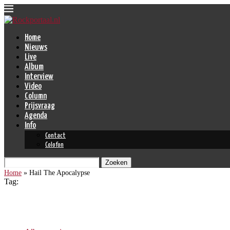
Home
Nieuws
Live
Album
Interview
Video
Column
Prijsvraag
Agenda
Info
Contact
Colofon
Zoeken
Home
»
Hail The Apocalypse
Tag:
Hail The Apocalypse