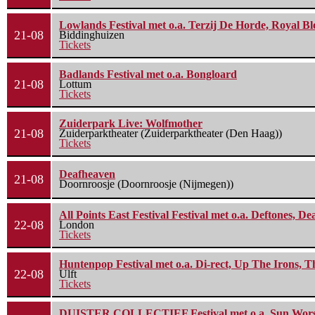
Lowlands Festival met o.a. Terzij De Horde, Royal B
21-08
Biddinghuizen
Tickets
Badlands Festival met o.a. Bongloard
21-08
Lottum
Tickets
Zuiderpark Live: Wolfmother
21-08
Zuiderparktheater (Zuiderparktheater (Den Haag))
Tickets
Deafheaven
21-08
Doornroosje (Doornroosje (Nijmegen))
All Points East Festival Festival met o.a. Deftones, D
22-08
London
Tickets
Huntenpop Festival met o.a. Di-rect, Up The Irons, 
22-08
Ulft
Tickets
DUISTER COLLECTIEF Festival met o.a. Sun Worship