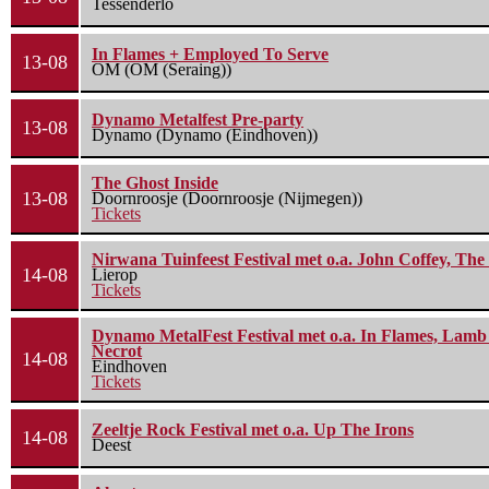
Tessenderlo
In Flames + Employed To Serve
13-08
OM (OM (Seraing))
Dynamo Metalfest Pre-party
13-08
Dynamo (Dynamo (Eindhoven))
The Ghost Inside
13-08
Doornroosje (Doornroosje (Nijmegen))
Tickets
Nirwana Tuinfeest Festival met o.a. John Coffey, Th
14-08
Lierop
Tickets
Dynamo MetalFest Festival met o.a. In Flames, Lamb O
Necrot
14-08
Eindhoven
Tickets
Zeeltje Rock Festival met o.a. Up The Irons
14-08
Deest