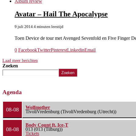
Album review
Avatar – Hail The Apocalypse
9 juli 2014
4 minuten leestijd
Toen Device de tour met Avenged Sevenfold en Five Finger D
0
Facebook
Twitter
Pinterest
Linkedin
Email
Laad meer berichten
Zoeken
Zoeken
Agenda
Wolfmother
08-08
TivoliVredenburg (TivoliVredenburg (Utrecht))
Body Count ft. Ice-T
08-08
013 (013 (Tilburg))
Tickets