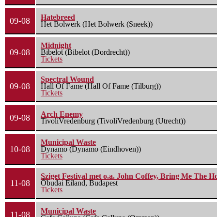
Hatebreed
09-08
Het Bolwerk (Het Bolwerk (Sneek))
Midnight
09-08
Bibelot (Bibelot (Dordrecht))
Tickets
Spectral Wound
09-08
Hall Of Fame (Hall Of Fame (Tilburg))
Tickets
Arch Enemy
09-08
TivoliVredenburg (TivoliVredenburg (Utrecht))
Municipal Waste
10-08
Dynamo (Dynamo (Eindhoven))
Tickets
Sziget Festival met o.a. John Coffey, Bring Me The H
11-08
Óbudai Eiland, Budapest
Tickets
Municipal Waste
11-08