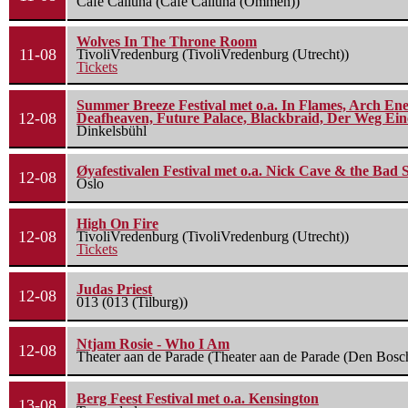
Cafe Calluna (Cafe Calluna (Ommen))
Wolves In The Throne Room
11-08
TivoliVredenburg (TivoliVredenburg (Utrecht))
Tickets
Summer Breeze Festival met o.a. In Flames, Arch Ene
12-08
Deafheaven, Future Palace, Blackbraid, Der Weg Eine
Dinkelsbühl
Øyafestivalen Festival met o.a. Nick Cave & the Bad 
12-08
Oslo
High On Fire
12-08
TivoliVredenburg (TivoliVredenburg (Utrecht))
Tickets
Judas Priest
12-08
013 (013 (Tilburg))
Ntjam Rosie - Who I Am
12-08
Theater aan de Parade (Theater aan de Parade (Den Bosc
Berg Feest Festival met o.a. Kensington
13-08