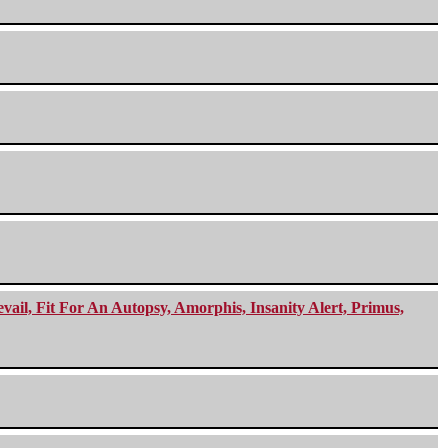
ail, Fit For An Autopsy, Amorphis, Insanity Alert, Primus,