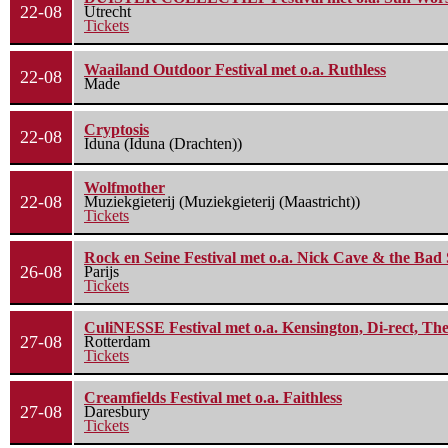
22-08
Utrecht
Tickets
Waailand Outdoor Festival met o.a. Ruthless
22-08
Made
Cryptosis
22-08
Iduna (Iduna (Drachten))
Wolfmother
22-08
Muziekgieterij (Muziekgieterij (Maastricht))
Tickets
Rock en Seine Festival met o.a. Nick Cave & the Bad 
26-08
Parijs
Tickets
CuliNESSE Festival met o.a. Kensington, Di-rect, Th
27-08
Rotterdam
Tickets
Creamfields Festival met o.a. Faithless
27-08
Daresbury
Tickets