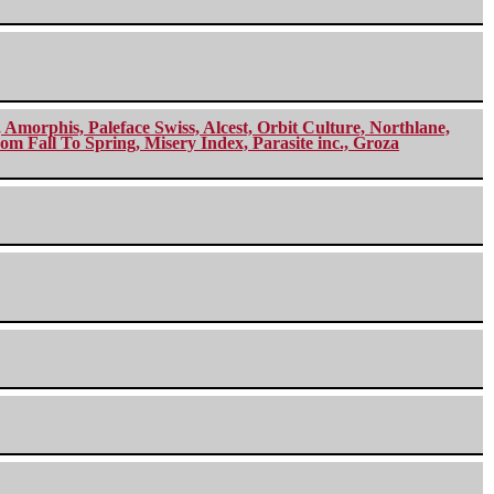
morphis, Paleface Swiss, Alcest, Orbit Culture, Northlane,
m Fall To Spring, Misery Index, Parasite inc., Groza