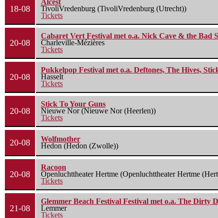
Alcest
18-08
TivoliVredenburg (TivoliVredenburg (Utrecht))
Tickets
Cabaret Vert Festival met o.a. Nick Cave & the Bad S
20-08
Charleville-Mézières
Tickets
Pukkelpop Festival met o.a. Deftones, The Hives, Sti
20-08
Hasselt
Tickets
Stick To Your Guns
20-08
Nieuwe Nor (Nieuwe Nor (Heerlen))
Tickets
Wolfmother
20-08
Hedon (Hedon (Zwolle))
Racoon
20-08
Openluchttheater Hertme (Openluchttheater Hertme (Her
Tickets
Glemmer Beach Festival Festival met o.a. The Dirty D
21-08
Lemmer
Tickets