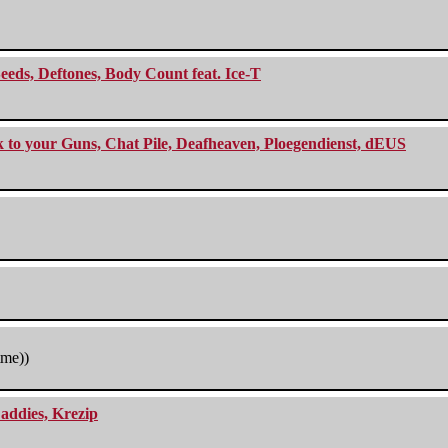
eeds, Deftones, Body Count feat. Ice-T
ck to your Guns, Chat Pile, Deafheaven, Ploegendienst, dEUS
tme))
addies, Krezip