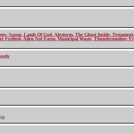
my, Saxon, Lamb Of God, Alestorm, The Ghost Inside, Testament, A
r Freiheit, Alien Ant Farm, Municipal Waste, Thundermother, Fro
Seeds
h))