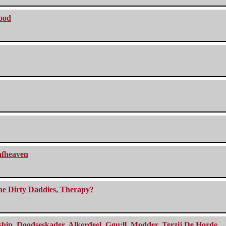
lood
eafheaven
The Dirty Daddies, Therapy?
, Doodseskader, Alkerdeel, Ggu:ll, Modder, Terzij De Horde