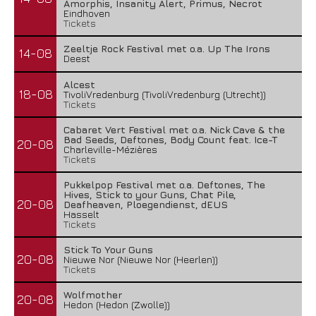
Amorphis, Insanity Alert, Primus, Necrot
Eindhoven
Tickets
Zeeltje Rock Festival met o.a. Up The Irons
14-08
Deest
Alcest
18-08
TivoliVredenburg (TivoliVredenburg (Utrecht))
Tickets
Cabaret Vert Festival met o.a. Nick Cave & the
Bad Seeds, Deftones, Body Count feat. Ice-T
20-08
Charleville-Mézières
Tickets
Pukkelpop Festival met o.a. Deftones, The
Hives, Stick to your Guns, Chat Pile,
20-08
Deafheaven, Ploegendienst, dEUS
Hasselt
Tickets
Stick To Your Guns
20-08
Nieuwe Nor (Nieuwe Nor (Heerlen))
Tickets
Wolfmother
20-08
Hedon (Hedon (Zwolle))