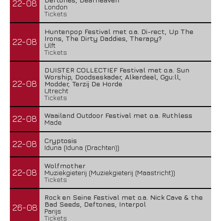
22-08
London
Tickets
Huntenpop Festival met o.a. Di-rect, Up The
Irons, The Dirty Daddies, Therapy?
22-08
Ulft
Tickets
DUISTER COLLECTIEF Festival met o.a. Sun
Worship, Doodseskader, Alkerdeel, Ggu:ll,
22-08
Modder, Terzij De Horde
Utrecht
Tickets
Waailand Outdoor Festival met o.a. Ruthless
22-08
Made
Cryptosis
22-08
Iduna (Iduna (Drachten))
Wolfmother
22-08
Muziekgieterij (Muziekgieterij (Maastricht))
Tickets
Rock en Seine Festival met o.a. Nick Cave & the
Bad Seeds, Deftones, Interpol
26-08
Parijs
Tickets