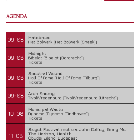
AGENDA
Hatebreed
09-08
Het Bolwerk (Het Bolwerk (Sneek))
Midnight
09-08
Bibelot (Bibelot (Dordrecht))
Tickets
Spectral Wound
09-08
Hall Of Fame (Hall Of Fame (Tilburg))
Tickets
Arch Enemy
09-08
TivoliVredenburg (TivoliVredenburg (Utrecht))
Municipal Waste
10-08
Dynamo (Dynamo (Eindhoven))
Tickets
Sziget Festival met o.a. John Coffey, Bring Me
The Horizon, Health
11-08
Óbudai Eiland, Budapest