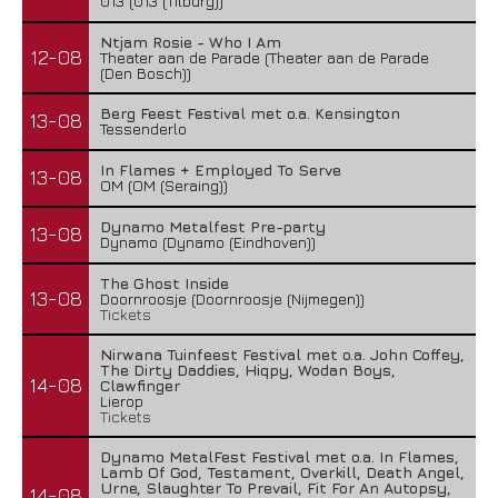
013 (013 (Tilburg))
Ntjam Rosie - Who I Am
12-08
Theater aan de Parade (Theater aan de Parade
(Den Bosch))
Berg Feest Festival met o.a. Kensington
13-08
Tessenderlo
In Flames + Employed To Serve
13-08
OM (OM (Seraing))
Dynamo Metalfest Pre-party
13-08
Dynamo (Dynamo (Eindhoven))
The Ghost Inside
13-08
Doornroosje (Doornroosje (Nijmegen))
Tickets
Nirwana Tuinfeest Festival met o.a. John Coffey,
The Dirty Daddies, Hiqpy, Wodan Boys,
14-08
Clawfinger
Lierop
Tickets
Dynamo MetalFest Festival met o.a. In Flames,
Lamb Of God, Testament, Overkill, Death Angel,
Urne, Slaughter To Prevail, Fit For An Autopsy,
14-08