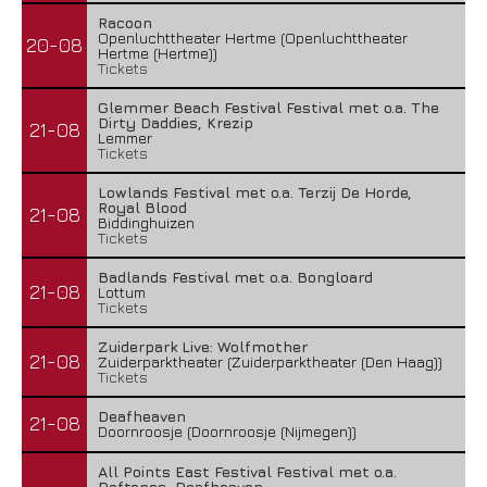
Racoon
Openluchttheater Hertme (Openluchttheater
20-08
Hertme (Hertme))
Tickets
Glemmer Beach Festival Festival met o.a. The
Dirty Daddies, Krezip
21-08
Lemmer
Tickets
Lowlands Festival met o.a. Terzij De Horde,
Royal Blood
21-08
Biddinghuizen
Tickets
Badlands Festival met o.a. Bongloard
21-08
Lottum
Tickets
Zuiderpark Live: Wolfmother
21-08
Zuiderparktheater (Zuiderparktheater (Den Haag))
Tickets
Deafheaven
21-08
Doornroosje (Doornroosje (Nijmegen))
All Points East Festival Festival met o.a.
Deftones, Deafheaven