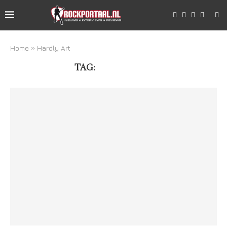
Home
»
Hardly Art
TAG:
HARDLY ART