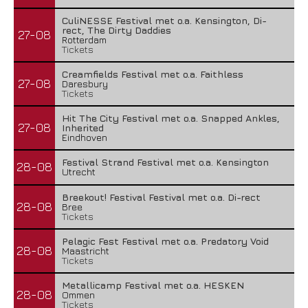
CuliNESSE Festival met o.a. Kensington, Di-
rect, The Dirty Daddies
27-08
Rotterdam
Tickets
Creamfields Festival met o.a. Faithless
27-08
Daresbury
Tickets
Hit The City Festival met o.a. Snapped Ankles,
27-08
Inherited
Eindhoven
Festival Strand Festival met o.a. Kensington
28-08
Utrecht
Breekout! Festival Festival met o.a. Di-rect
28-08
Bree
Tickets
Pelagic Fest Festival met o.a. Predatory Void
28-08
Maastricht
Tickets
Metallicamp Festival met o.a. HESKEN
28-08
Ommen
Tickets