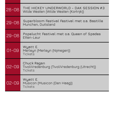
THE HICKEY UNDERWORLD - DAK SESSION #3
28-08
Wilde Westen (Wilde Westen (Kortrijk))
Superbloom Festival Festival met o.a. Bastille
29-08
Munchen, Duitsland
Popelucht Festival met o.a. Queen of Spades
29-08
Etten-Leur
Wyatt E.
01-09
Merleyn (Merleyn (Nijmegen))
Tickets
Chuck Ragan
02-09
TivoliVredenburg (TivoliVredenburg (Utrecht))
Tickets
Wyatt E.
02-09
Musicon (Musicon (Den Haag))
Tickets