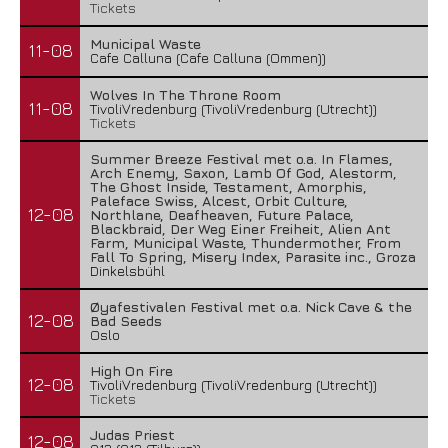
Tickets
Municipal Waste
11-08
Cafe Calluna (Cafe Calluna (Ommen))
Wolves In The Throne Room
11-08
TivoliVredenburg (TivoliVredenburg (Utrecht))
Tickets
Summer Breeze Festival met o.a. In Flames,
Arch Enemy, Saxon, Lamb Of God, Alestorm,
The Ghost Inside, Testament, Amorphis,
Paleface Swiss, Alcest, Orbit Culture,
12-08
Northlane, Deafheaven, Future Palace,
Blackbraid, Der Weg Einer Freiheit, Alien Ant
Farm, Municipal Waste, Thundermother, From
Fall To Spring, Misery Index, Parasite inc., Groza
Dinkelsbühl
Øyafestivalen Festival met o.a. Nick Cave & the
12-08
Bad Seeds
Oslo
High On Fire
12-08
TivoliVredenburg (TivoliVredenburg (Utrecht))
Tickets
Judas Priest
12-08