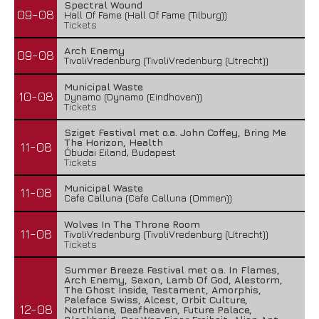
Spectral Wound
09-08
Hall Of Fame (Hall Of Fame (Tilburg))
Tickets
Arch Enemy
09-08
TivoliVredenburg (TivoliVredenburg (Utrecht))
Municipal Waste
10-08
Dynamo (Dynamo (Eindhoven))
Tickets
Sziget Festival met o.a. John Coffey, Bring Me
The Horizon, Health
11-08
Óbudai Eiland, Budapest
Tickets
Municipal Waste
11-08
Cafe Calluna (Cafe Calluna (Ommen))
Wolves In The Throne Room
11-08
TivoliVredenburg (TivoliVredenburg (Utrecht))
Tickets
Summer Breeze Festival met o.a. In Flames,
Arch Enemy, Saxon, Lamb Of God, Alestorm,
The Ghost Inside, Testament, Amorphis,
Paleface Swiss, Alcest, Orbit Culture,
12-08
Northlane, Deafheaven, Future Palace,