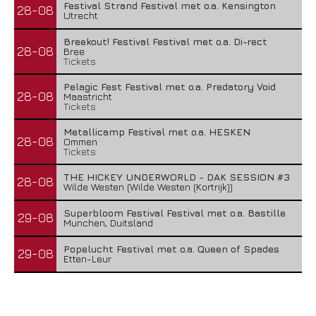
Festival Strand Festival met o.a. Kensington
28-08
Utrecht
Breekout! Festival Festival met o.a. Di-rect
28-08
Bree
Tickets
Pelagic Fest Festival met o.a. Predatory Void
28-08
Maastricht
Tickets
Metallicamp Festival met o.a. HESKEN
28-08
Ommen
Tickets
THE HICKEY UNDERWORLD - DAK SESSION #3
28-08
Wilde Westen (Wilde Westen (Kortrijk))
Superbloom Festival Festival met o.a. Bastille
29-08
Munchen, Duitsland
Popelucht Festival met o.a. Queen of Spades
29-08
Etten-Leur