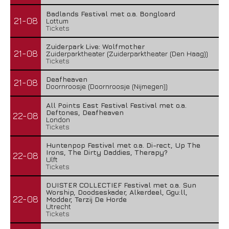
Badlands Festival met o.a. Bongloard
21-08
Lottum
Tickets
Zuiderpark Live: Wolfmother
21-08
Zuiderparktheater (Zuiderparktheater (Den Haag))
Tickets
Deafheaven
21-08
Doornroosje (Doornroosje (Nijmegen))
All Points East Festival Festival met o.a.
Deftones, Deafheaven
22-08
London
Tickets
Huntenpop Festival met o.a. Di-rect, Up The
Irons, The Dirty Daddies, Therapy?
22-08
Ulft
Tickets
DUISTER COLLECTIEF Festival met o.a. Sun
Worship, Doodseskader, Alkerdeel, Ggu:ll,
22-08
Modder, Terzij De Horde
Utrecht
Tickets