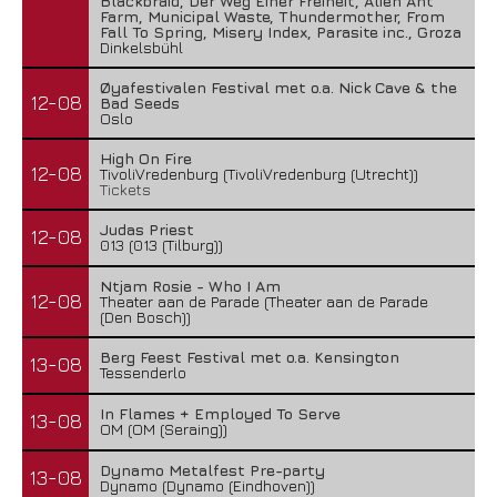
Blackbraid, Der Weg Einer Freiheit, Alien Ant
Farm, Municipal Waste, Thundermother, From
Fall To Spring, Misery Index, Parasite inc., Groza
Dinkelsbühl
Øyafestivalen Festival met o.a. Nick Cave & the
12-08
Bad Seeds
Oslo
High On Fire
12-08
TivoliVredenburg (TivoliVredenburg (Utrecht))
Tickets
Judas Priest
12-08
013 (013 (Tilburg))
Ntjam Rosie - Who I Am
12-08
Theater aan de Parade (Theater aan de Parade
(Den Bosch))
Berg Feest Festival met o.a. Kensington
13-08
Tessenderlo
In Flames + Employed To Serve
13-08
OM (OM (Seraing))
Dynamo Metalfest Pre-party
13-08
Dynamo (Dynamo (Eindhoven))