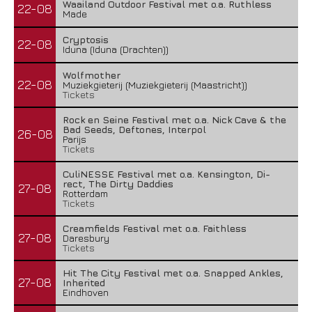
Waailand Outdoor Festival met o.a. Ruthless
22-08
Made
Cryptosis
22-08
Iduna (Iduna (Drachten))
Wolfmother
22-08
Muziekgieterij (Muziekgieterij (Maastricht))
Tickets
Rock en Seine Festival met o.a. Nick Cave & the
Bad Seeds, Deftones, Interpol
26-08
Parijs
Tickets
CuliNESSE Festival met o.a. Kensington, Di-
rect, The Dirty Daddies
27-08
Rotterdam
Tickets
Creamfields Festival met o.a. Faithless
27-08
Daresbury
Tickets
Hit The City Festival met o.a. Snapped Ankles,
27-08
Inherited
Eindhoven