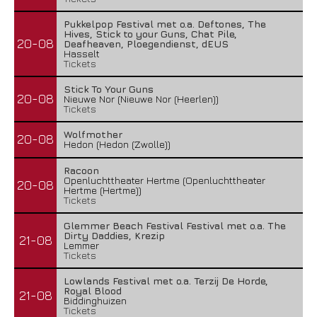
Pukkelpop Festival met o.a. Deftones, The
Hives, Stick to your Guns, Chat Pile,
20-08
Deafheaven, Ploegendienst, dEUS
Hasselt
Tickets
Stick To Your Guns
20-08
Nieuwe Nor (Nieuwe Nor (Heerlen))
Tickets
Wolfmother
20-08
Hedon (Hedon (Zwolle))
Racoon
Openluchttheater Hertme (Openluchttheater
20-08
Hertme (Hertme))
Tickets
Glemmer Beach Festival Festival met o.a. The
Dirty Daddies, Krezip
21-08
Lemmer
Tickets
Lowlands Festival met o.a. Terzij De Horde,
Royal Blood
21-08
Biddinghuizen
Tickets