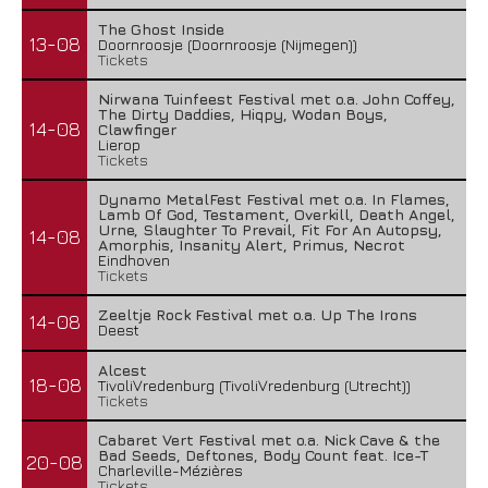
The Ghost Inside
13-08
Doornroosje (Doornroosje (Nijmegen))
Tickets
Nirwana Tuinfeest Festival met o.a. John Coffey,
The Dirty Daddies, Hiqpy, Wodan Boys,
14-08
Clawfinger
Lierop
Tickets
Dynamo MetalFest Festival met o.a. In Flames,
Lamb Of God, Testament, Overkill, Death Angel,
Urne, Slaughter To Prevail, Fit For An Autopsy,
14-08
Amorphis, Insanity Alert, Primus, Necrot
Eindhoven
Tickets
Zeeltje Rock Festival met o.a. Up The Irons
14-08
Deest
Alcest
18-08
TivoliVredenburg (TivoliVredenburg (Utrecht))
Tickets
Cabaret Vert Festival met o.a. Nick Cave & the
Bad Seeds, Deftones, Body Count feat. Ice-T
20-08
Charleville-Mézières
Tickets