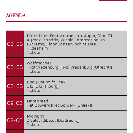
AGENDA
M'era Luna Festival met o.a. Auger, Clan Of
Xymox, Xandria, Within Temptation, In
08-08
Extremo, Floor Jansen, White Lies
Hildesheim
Tickets
Wolfmother
08-08
TivoliVredenburg (TivoliVredenburg (Utrecht))
Tickets
Body Count ft. Ice-T
08-08
013 (013 (Tilburg))
Tickets
Hatebreed
09-08
Het Bolwerk (Het Bolwerk (Sneek))
Midnight
09-08
Bibelot (Bibelot (Dordrecht))
Tickets