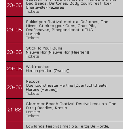
Bad Seeds, Deftones, Body Count feat. Ice-T
20-08
Charleville-Mézières
Tickets
Pukkelpop Festival met o.a. Deftones, The
Hives, Stick to your Guns, Chat Pile,
20-08
Deafheaven, Ploegendienst, dEUS
Hasselt
Tickets
Stick To Your Guns
20-08
Nieuwe Nor (Nieuwe Nor (Heerlen))
Tickets
Wolfmother
20-08
Hedon (Hedon (Zwolle))
Racoon
Openluchttheater Hertme (Openluchttheater
20-08
Hertme (Hertme))
Tickets
Glemmer Beach Festival Festival met o.a. The
Dirty Daddies, Krezip
21-08
Lemmer
Tickets
Lowlands Festival met o.a. Terzij De Horde,