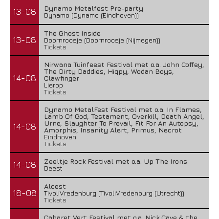
Dynamo Metalfest Pre-party
13-08
Dynamo (Dynamo (Eindhoven))
The Ghost Inside
13-08
Doornroosje (Doornroosje (Nijmegen))
Tickets
Nirwana Tuinfeest Festival met o.a. John Coffey,
The Dirty Daddies, Hiqpy, Wodan Boys,
14-08
Clawfinger
Lierop
Tickets
Dynamo MetalFest Festival met o.a. In Flames,
Lamb Of God, Testament, Overkill, Death Angel,
Urne, Slaughter To Prevail, Fit For An Autopsy,
14-08
Amorphis, Insanity Alert, Primus, Necrot
Eindhoven
Tickets
Zeeltje Rock Festival met o.a. Up The Irons
14-08
Deest
Alcest
18-08
TivoliVredenburg (TivoliVredenburg (Utrecht))
Tickets
Cabaret Vert Festival met o.a. Nick Cave & the