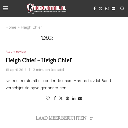
Home
»
Heigh Chief
TAG:
HEIGH CHIEF
Album review
Heigh Chief – Heigh Chief
15 april 2017
2 minuten leestijd
Na een eerste album onder de naam Marcus Løvdal Band
verschijnt de opvolger onder een …
LAAD MEER BERICHTEN