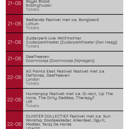
Royal Blood
21-08
Biddinghuizen
Tickets
Badlands Festival met o.a. Bongloard
21-08
Lottum
Tickets
Zuiderpark Live: Wolfmother
21-08
Zuiderparktheater (Zuiderparktheater (Den Haag))
Tickets
Deafheaven
21-08
Doornroosje (Doornroosje (Nijmegen))
All Points East Festival Festival met o.a.
Deftones, Deafheaven
22-08
London
Tickets
Huntenpop Festival met o.a. Di-rect, Up The
Irons, The Dirty Daddies, Therapy?
22-08
Ulft
Tickets
DUISTER COLLECTIEF Festival met o.a. Sun
Worship, Doodseskader, Alkerdeel, Ggu:ll,
22-08
Modder, Terzij De Horde
Utrecht