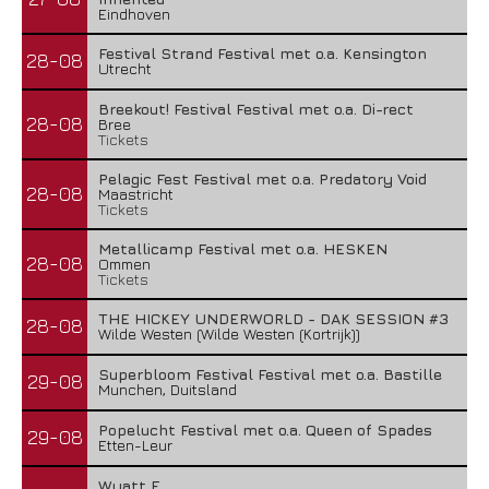
Eindhoven
Festival Strand Festival met o.a. Kensington
28-08
Utrecht
Breekout! Festival Festival met o.a. Di-rect
28-08
Bree
Tickets
Pelagic Fest Festival met o.a. Predatory Void
28-08
Maastricht
Tickets
Metallicamp Festival met o.a. HESKEN
28-08
Ommen
Tickets
THE HICKEY UNDERWORLD - DAK SESSION #3
28-08
Wilde Westen (Wilde Westen (Kortrijk))
Superbloom Festival Festival met o.a. Bastille
29-08
Munchen, Duitsland
Popelucht Festival met o.a. Queen of Spades
29-08
Etten-Leur
Wyatt E.