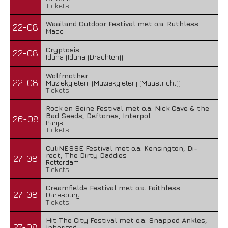
Tickets
Waailand Outdoor Festival met o.a. Ruthless
22-08
Made
Cryptosis
22-08
Iduna (Iduna (Drachten))
Wolfmother
22-08
Muziekgieterij (Muziekgieterij (Maastricht))
Tickets
Rock en Seine Festival met o.a. Nick Cave & the
Bad Seeds, Deftones, Interpol
26-08
Parijs
Tickets
CuliNESSE Festival met o.a. Kensington, Di-
rect, The Dirty Daddies
27-08
Rotterdam
Tickets
Creamfields Festival met o.a. Faithless
27-08
Daresbury
Tickets
Hit The City Festival met o.a. Snapped Ankles,
27-08
Inherited