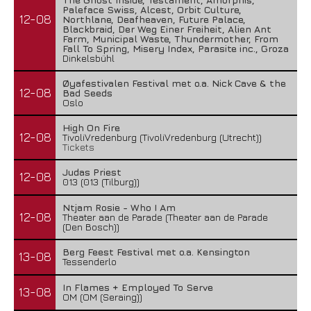
Paleface Swiss, Alcest, Orbit Culture,
12-08
Northlane, Deafheaven, Future Palace,
Blackbraid, Der Weg Einer Freiheit, Alien Ant
Farm, Municipal Waste, Thundermother, From
Fall To Spring, Misery Index, Parasite inc., Groza
Dinkelsbühl
Øyafestivalen Festival met o.a. Nick Cave & the
12-08
Bad Seeds
Oslo
High On Fire
12-08
TivoliVredenburg (TivoliVredenburg (Utrecht))
Tickets
Judas Priest
12-08
013 (013 (Tilburg))
Ntjam Rosie - Who I Am
12-08
Theater aan de Parade (Theater aan de Parade
(Den Bosch))
Berg Feest Festival met o.a. Kensington
13-08
Tessenderlo
In Flames + Employed To Serve
13-08
OM (OM (Seraing))