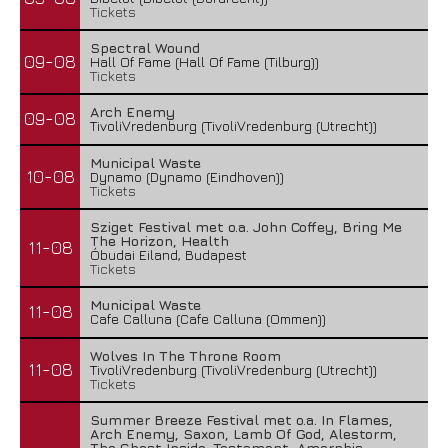
Tickets
Spectral Wound
09-08
Hall Of Fame (Hall Of Fame (Tilburg))
Tickets
Arch Enemy
09-08
TivoliVredenburg (TivoliVredenburg (Utrecht))
Municipal Waste
10-08
Dynamo (Dynamo (Eindhoven))
Tickets
Sziget Festival met o.a. John Coffey, Bring Me
The Horizon, Health
11-08
Óbudai Eiland, Budapest
Tickets
Municipal Waste
11-08
Cafe Calluna (Cafe Calluna (Ommen))
Wolves In The Throne Room
11-08
TivoliVredenburg (TivoliVredenburg (Utrecht))
Tickets
Summer Breeze Festival met o.a. In Flames,
Arch Enemy, Saxon, Lamb Of God, Alestorm,
The Ghost Inside, Testament, Amorphis,