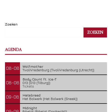
Zoeken
ZOEKEN
AGENDA
Wolfmother
08-08
TivoliVredenburg (TivoliVredenburg (Utrecht))
Body Count ft. Ice-T
08-08
013 (013 (Tilburg))
Tickets
Hatebreed
09-08
Het Bolwerk (Het Bolwerk (Sneek))
Midnight
09-08
Bibelot (Bibelot (Dordrecht))