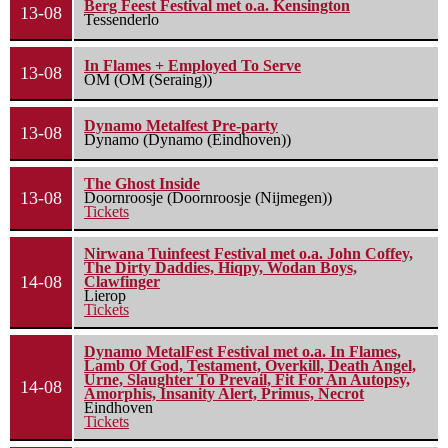
Berg Feest Festival met o.a. Kensington
13-08
Tessenderlo
In Flames + Employed To Serve
13-08
OM (OM (Seraing))
Dynamo Metalfest Pre-party
13-08
Dynamo (Dynamo (Eindhoven))
The Ghost Inside
13-08
Doornroosje (Doornroosje (Nijmegen))
Tickets
Nirwana Tuinfeest Festival met o.a. John Coffey,
The Dirty Daddies, Hiqpy, Wodan Boys,
14-08
Clawfinger
Lierop
Tickets
Dynamo MetalFest Festival met o.a. In Flames,
Lamb Of God, Testament, Overkill, Death Angel,
Urne, Slaughter To Prevail, Fit For An Autopsy,
14-08
Amorphis, Insanity Alert, Primus, Necrot
Eindhoven
Tickets