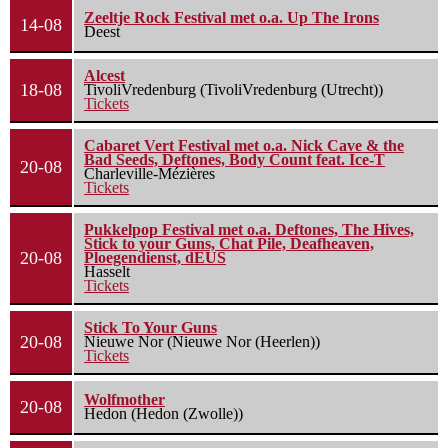
Zeeltje Rock Festival met o.a. Up The Irons
14-08
Deest
Alcest
18-08
TivoliVredenburg (TivoliVredenburg (Utrecht))
Tickets
Cabaret Vert Festival met o.a. Nick Cave & the
Bad Seeds, Deftones, Body Count feat. Ice-T
20-08
Charleville-Mézières
Tickets
Pukkelpop Festival met o.a. Deftones, The Hives,
Stick to your Guns, Chat Pile, Deafheaven,
20-08
Ploegendienst, dEUS
Hasselt
Tickets
Stick To Your Guns
20-08
Nieuwe Nor (Nieuwe Nor (Heerlen))
Tickets
Wolfmother
20-08
Hedon (Hedon (Zwolle))