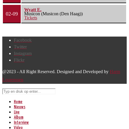
Wyatt E.
02-09
Musicon (Musicon (Den Haag))
Tickets
Facebook
Twitter
Instagram
Flickr
@2023 - All Right Reserved. Designed and Developed by
Harm
Lourenssen
Home
Nieuws
Live
Album
Interview
Video