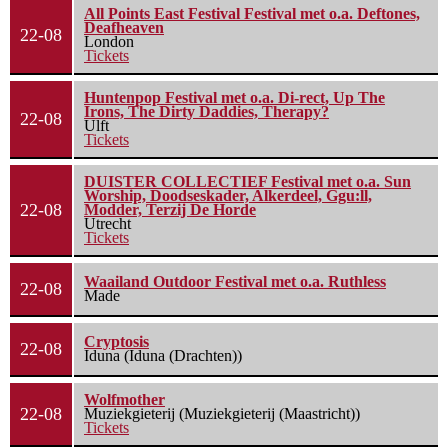
All Points East Festival Festival met o.a. Deftones,
Deafheaven
22-08
London
Tickets
Huntenpop Festival met o.a. Di-rect, Up The
Irons, The Dirty Daddies, Therapy?
22-08
Ulft
Tickets
DUISTER COLLECTIEF Festival met o.a. Sun
Worship, Doodseskader, Alkerdeel, Ggu:ll,
22-08
Modder, Terzij De Horde
Utrecht
Tickets
Waailand Outdoor Festival met o.a. Ruthless
22-08
Made
Cryptosis
22-08
Iduna (Iduna (Drachten))
Wolfmother
22-08
Muziekgieterij (Muziekgieterij (Maastricht))
Tickets