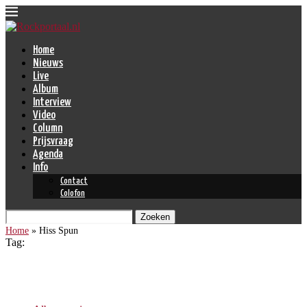
Home
Nieuws
Live
Album
Interview
Video
Column
Prijsvraag
Agenda
Info
Contact
Colofon
Zoeken
Home
»
Hiss Spun
Tag:
Hiss Spun