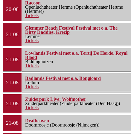
Racoon
Openluchttheater Hertme (Openluchttheater Hertme
20-08
(Hertme))
Tickets
Glemmer Beach Festival Festival met o.a. The
Dirty Daddies, Krezip
21-08
Lemmer
Tickets
Lowlands Festival met o.a. Terzij De Horde, Royal
Blood
21-08
Biddinghuizen
Tickets
Badlands Festival met o.a. Bongloard
21-08
Lottum
Tickets
Zuiderpark Live: Wolfmother
21-08
Zuiderparktheater (Zuiderparktheater (Den Haag))
Tickets
Deafheaven
21-08
Doornroosje (Doornroosje (Nijmegen))