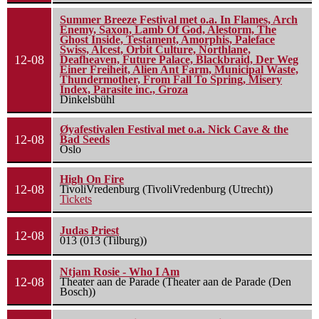
Summer Breeze Festival met o.a. In Flames, Arch
Enemy, Saxon, Lamb Of God, Alestorm, The
Ghost Inside, Testament, Amorphis, Paleface
Swiss, Alcest, Orbit Culture, Northlane,
12-08
Deafheaven, Future Palace, Blackbraid, Der Weg
Einer Freiheit, Alien Ant Farm, Municipal Waste,
Thundermother, From Fall To Spring, Misery
Index, Parasite inc., Groza
Dinkelsbühl
Øyafestivalen Festival met o.a. Nick Cave & the
12-08
Bad Seeds
Oslo
High On Fire
12-08
TivoliVredenburg (TivoliVredenburg (Utrecht))
Tickets
Judas Priest
12-08
013 (013 (Tilburg))
Ntjam Rosie - Who I Am
12-08
Theater aan de Parade (Theater aan de Parade (Den
Bosch))