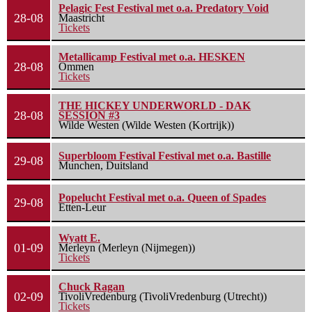
Pelagic Fest Festival met o.a. Predatory Void
28-08
Maastricht
Tickets
Metallicamp Festival met o.a. HESKEN
28-08
Ommen
Tickets
THE HICKEY UNDERWORLD - DAK
28-08
SESSION #3
Wilde Westen (Wilde Westen (Kortrijk))
Superbloom Festival Festival met o.a. Bastille
29-08
Munchen, Duitsland
Popelucht Festival met o.a. Queen of Spades
29-08
Etten-Leur
Wyatt E.
01-09
Merleyn (Merleyn (Nijmegen))
Tickets
Chuck Ragan
02-09
TivoliVredenburg (TivoliVredenburg (Utrecht))
Tickets