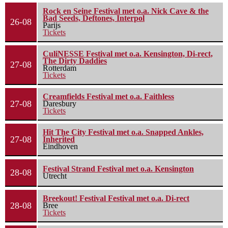
Rock en Seine Festival met o.a. Nick Cave & the
Bad Seeds, Deftones, Interpol
26-08
Parijs
Tickets
CuliNESSE Festival met o.a. Kensington, Di-rect,
The Dirty Daddies
27-08
Rotterdam
Tickets
Creamfields Festival met o.a. Faithless
27-08
Daresbury
Tickets
Hit The City Festival met o.a. Snapped Ankles,
27-08
Inherited
Eindhoven
Festival Strand Festival met o.a. Kensington
28-08
Utrecht
Breekout! Festival Festival met o.a. Di-rect
28-08
Bree
Tickets