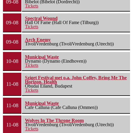
09-08
Bibelot (Bibelot (Dordrecht))
Tickets
Spectral Wound
09-08
Hall Of Fame (Hall Of Fame (Tilburg))
Tickets
Arch Enemy
09-08
TivoliVredenburg (TivoliVredenburg (Utrecht))
Municipal Waste
10-08
Dynamo (Dynamo (Eindhoven))
Tickets
Sziget Festival met o.a. John Coffey, Bring Me The
Horizon, Health
11-08
Óbudai Eiland, Budapest
Tickets
Municipal Waste
11-08
Cafe Calluna (Cafe Calluna (Ommen))
Wolves In The Throne Room
11-08
TivoliVredenburg (TivoliVredenburg (Utrecht))
Tickets