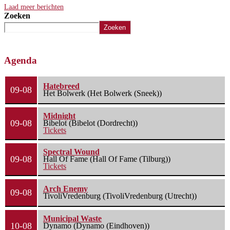
Laad meer berichten
Zoeken
Zoeken
Agenda
Hatebreed
09-08
Het Bolwerk (Het Bolwerk (Sneek))
Midnight
09-08
Bibelot (Bibelot (Dordrecht))
Tickets
Spectral Wound
09-08
Hall Of Fame (Hall Of Fame (Tilburg))
Tickets
Arch Enemy
09-08
TivoliVredenburg (TivoliVredenburg (Utrecht))
Municipal Waste
10-08
Dynamo (Dynamo (Eindhoven))