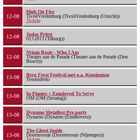
High On Fire
12-08
TivoliVredenburg (TivoliVredenburg (Utrecht))
Tickets
Judas Priest
12-08
013 (013 (Tilburg))
Ntjam Rosie - Who I Am
12-08
Theater aan de Parade (Theater aan de Parade (Den
Bosch))
Berg Feest Festival met o.a. Kensington
13-08
Tessenderlo
In Flames + Employed To Serve
13-08
OM (OM (Seraing))
Dynamo Metalfest Pre-party
13-08
Dynamo (Dynamo (Eindhoven))
The Ghost Inside
13-08
Doornroosje (Doornroosje (Nijmegen))
Tickets