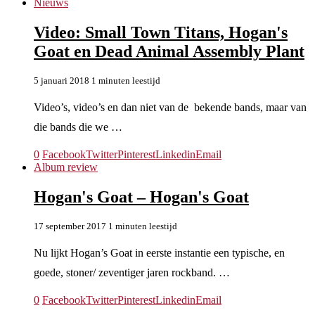
Nieuws
Video: Small Town Titans, Hogan's
Goat en Dead Animal Assembly Plant
5 januari 2018
1 minuten leestijd
Video’s, video’s en dan niet van de bekende bands, maar van
die bands die we …
0
Facebook
Twitter
Pinterest
Linkedin
Email
Album review
Hogan's Goat – Hogan's Goat
17 september 2017
1 minuten leestijd
Nu lijkt Hogan’s Goat in eerste instantie een typische, en
goede, stoner/ zeventiger jaren rockband. …
0
Facebook
Twitter
Pinterest
Linkedin
Email