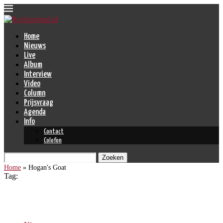
Home
Nieuws
Live
Album
Interview
Video
Column
Prijsvraag
Agenda
Info
Contact
Colofon
Zoeken
Home
»
Hogan's Goat
Tag:
Hogan’s Goat