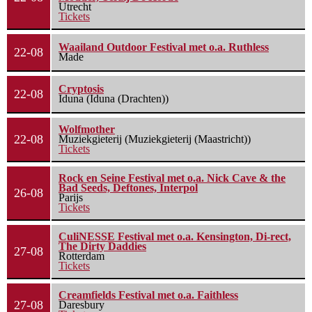
Utrecht
Tickets
Waailand Outdoor Festival met o.a. Ruthless
22-08
Made
Cryptosis
22-08
Iduna (Iduna (Drachten))
Wolfmother
22-08
Muziekgieterij (Muziekgieterij (Maastricht))
Tickets
Rock en Seine Festival met o.a. Nick Cave & the
Bad Seeds, Deftones, Interpol
26-08
Parijs
Tickets
CuliNESSE Festival met o.a. Kensington, Di-rect,
The Dirty Daddies
27-08
Rotterdam
Tickets
Creamfields Festival met o.a. Faithless
27-08
Daresbury