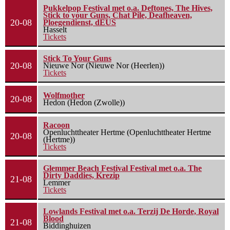
Pukkelpop Festival met o.a. Deftones, The Hives,
Stick to your Guns, Chat Pile, Deafheaven,
20-08
Ploegendienst, dEUS
Hasselt
Tickets
Stick To Your Guns
20-08
Nieuwe Nor (Nieuwe Nor (Heerlen))
Tickets
Wolfmother
20-08
Hedon (Hedon (Zwolle))
Racoon
Openluchttheater Hertme (Openluchttheater Hertme
20-08
(Hertme))
Tickets
Glemmer Beach Festival Festival met o.a. The
Dirty Daddies, Krezip
21-08
Lemmer
Tickets
Lowlands Festival met o.a. Terzij De Horde, Royal
Blood
21-08
Biddinghuizen