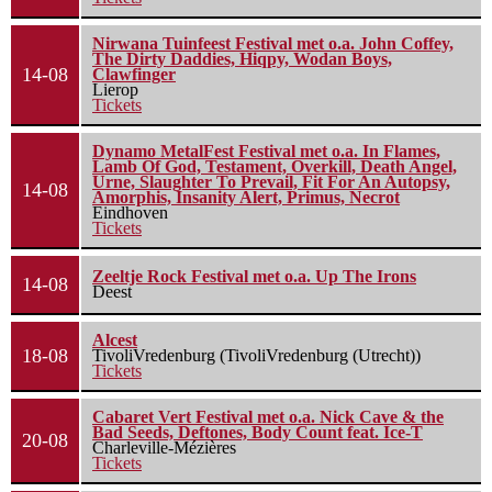
Nirwana Tuinfeest Festival met o.a. John Coffey,
The Dirty Daddies, Hiqpy, Wodan Boys,
14-08
Clawfinger
Lierop
Tickets
Dynamo MetalFest Festival met o.a. In Flames,
Lamb Of God, Testament, Overkill, Death Angel,
Urne, Slaughter To Prevail, Fit For An Autopsy,
14-08
Amorphis, Insanity Alert, Primus, Necrot
Eindhoven
Tickets
Zeeltje Rock Festival met o.a. Up The Irons
14-08
Deest
Alcest
18-08
TivoliVredenburg (TivoliVredenburg (Utrecht))
Tickets
Cabaret Vert Festival met o.a. Nick Cave & the
Bad Seeds, Deftones, Body Count feat. Ice-T
20-08
Charleville-Mézières
Tickets