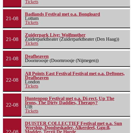
Tickets
Badlands Festival met o.a. Bongloard
21-08
Lottum
Tickets
Zuiderpark Live: Wolfmother
21-08
Zuiderparktheater (Zuiderparktheater (Den Haag))
Tickets
Deafheaven
21-08
Doornroosje (Doornroosje (Nijmegen))
All Points East Festival Festival met o.a. Deftones,
Deafheaven
22-08
London
Tickets
Huntenpop Festival met o.a. Di-rect, Up The
Irons, The Dirty Daddies, Therapy?
22-08
Ulft
Tickets
DUISTER COLLECTIEF Festival met o.a. Sun
Worship, Doodseskader, Alkerdeel, Ggu:ll,
22-08
Modder, Terzij De Horde