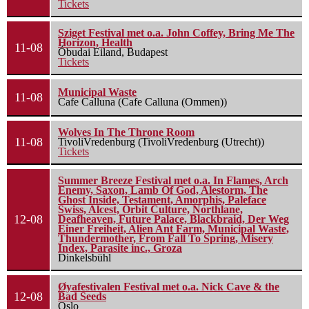
Tickets
Sziget Festival met o.a. John Coffey, Bring Me The
Horizon, Health
11-08
Óbudai Eiland, Budapest
Tickets
Municipal Waste
11-08
Cafe Calluna (Cafe Calluna (Ommen))
Wolves In The Throne Room
11-08
TivoliVredenburg (TivoliVredenburg (Utrecht))
Tickets
Summer Breeze Festival met o.a. In Flames, Arch
Enemy, Saxon, Lamb Of God, Alestorm, The
Ghost Inside, Testament, Amorphis, Paleface
Swiss, Alcest, Orbit Culture, Northlane,
12-08
Deafheaven, Future Palace, Blackbraid, Der Weg
Einer Freiheit, Alien Ant Farm, Municipal Waste,
Thundermother, From Fall To Spring, Misery
Index, Parasite inc., Groza
Dinkelsbühl
Øyafestivalen Festival met o.a. Nick Cave & the
12-08
Bad Seeds
Oslo