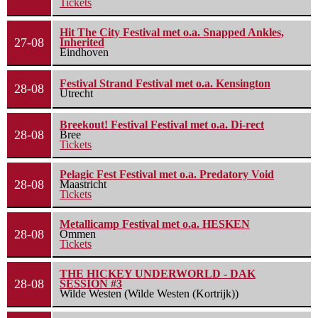
Tickets
Hit The City Festival met o.a. Snapped Ankles,
27-08
Inherited
Eindhoven
Festival Strand Festival met o.a. Kensington
28-08
Utrecht
Breekout! Festival Festival met o.a. Di-rect
28-08
Bree
Tickets
Pelagic Fest Festival met o.a. Predatory Void
28-08
Maastricht
Tickets
Metallicamp Festival met o.a. HESKEN
28-08
Ommen
Tickets
THE HICKEY UNDERWORLD - DAK
28-08
SESSION #3
Wilde Westen (Wilde Westen (Kortrijk))