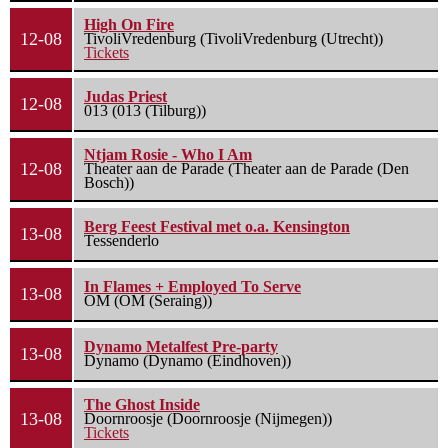
High On Fire
12-08
TivoliVredenburg (TivoliVredenburg (Utrecht))
Tickets
Judas Priest
12-08
013 (013 (Tilburg))
Ntjam Rosie - Who I Am
12-08
Theater aan de Parade (Theater aan de Parade (Den
Bosch))
Berg Feest Festival met o.a. Kensington
13-08
Tessenderlo
In Flames + Employed To Serve
13-08
OM (OM (Seraing))
Dynamo Metalfest Pre-party
13-08
Dynamo (Dynamo (Eindhoven))
The Ghost Inside
13-08
Doornroosje (Doornroosje (Nijmegen))
Tickets