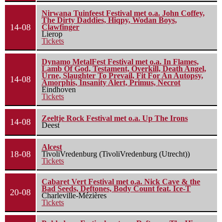
Nirwana Tuinfeest Festival met o.a. John Coffey,
The Dirty Daddies, Hiqpy, Wodan Boys,
14-08
Clawfinger
Lierop
Tickets
Dynamo MetalFest Festival met o.a. In Flames,
Lamb Of God, Testament, Overkill, Death Angel,
Urne, Slaughter To Prevail, Fit For An Autopsy,
14-08
Amorphis, Insanity Alert, Primus, Necrot
Eindhoven
Tickets
Zeeltje Rock Festival met o.a. Up The Irons
14-08
Deest
Alcest
18-08
TivoliVredenburg (TivoliVredenburg (Utrecht))
Tickets
Cabaret Vert Festival met o.a. Nick Cave & the
Bad Seeds, Deftones, Body Count feat. Ice-T
20-08
Charleville-Mézières
Tickets