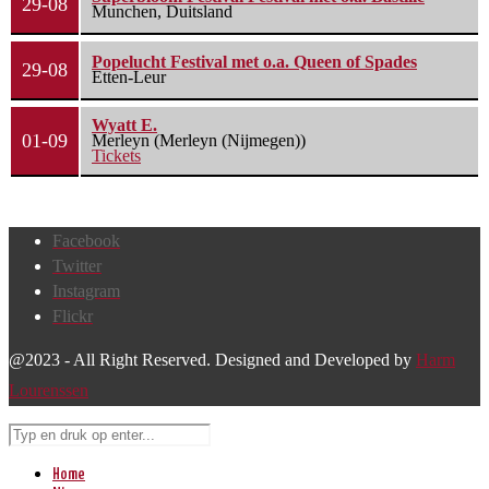
29-08
Munchen, Duitsland
Popelucht Festival met o.a. Queen of Spades
29-08
Etten-Leur
Wyatt E.
01-09
Merleyn (Merleyn (Nijmegen))
Tickets
Facebook
Twitter
Instagram
Flickr
@2023 - All Right Reserved. Designed and Developed by
Harm
Lourenssen
Home