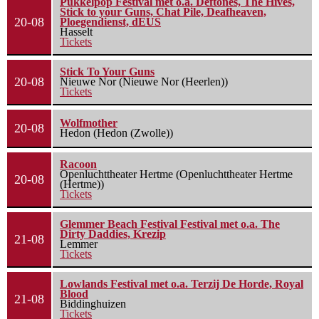
Pukkelpop Festival met o.a. Deftones, The Hives,
Stick to your Guns, Chat Pile, Deafheaven,
20-08
Ploegendienst, dEUS
Hasselt
Tickets
Stick To Your Guns
20-08
Nieuwe Nor (Nieuwe Nor (Heerlen))
Tickets
Wolfmother
20-08
Hedon (Hedon (Zwolle))
Racoon
Openluchttheater Hertme (Openluchttheater Hertme
20-08
(Hertme))
Tickets
Glemmer Beach Festival Festival met o.a. The
Dirty Daddies, Krezip
21-08
Lemmer
Tickets
Lowlands Festival met o.a. Terzij De Horde, Royal
Blood
21-08
Biddinghuizen
Tickets