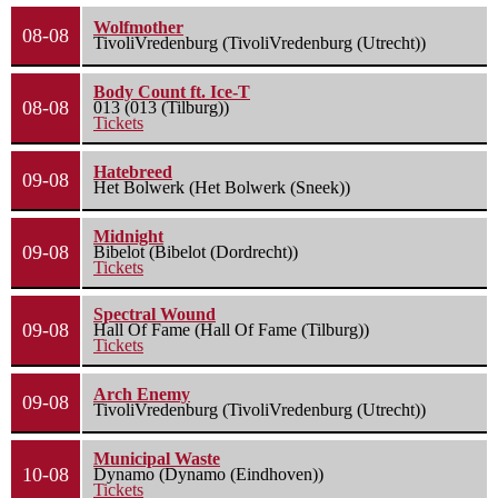
Wolfmother
08-08
TivoliVredenburg (TivoliVredenburg (Utrecht))
Body Count ft. Ice-T
08-08
013 (013 (Tilburg))
Tickets
Hatebreed
09-08
Het Bolwerk (Het Bolwerk (Sneek))
Midnight
09-08
Bibelot (Bibelot (Dordrecht))
Tickets
Spectral Wound
09-08
Hall Of Fame (Hall Of Fame (Tilburg))
Tickets
Arch Enemy
09-08
TivoliVredenburg (TivoliVredenburg (Utrecht))
Municipal Waste
10-08
Dynamo (Dynamo (Eindhoven))
Tickets