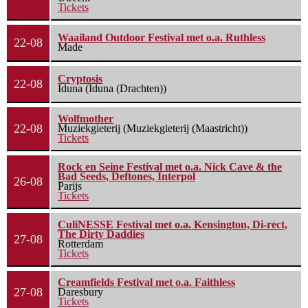
Tickets
Waailand Outdoor Festival met o.a. Ruthless
22-08
Made
Cryptosis
22-08
Iduna (Iduna (Drachten))
Wolfmother
22-08
Muziekgieterij (Muziekgieterij (Maastricht))
Tickets
Rock en Seine Festival met o.a. Nick Cave & the
Bad Seeds, Deftones, Interpol
26-08
Parijs
Tickets
CuliNESSE Festival met o.a. Kensington, Di-rect,
The Dirty Daddies
27-08
Rotterdam
Tickets
Creamfields Festival met o.a. Faithless
27-08
Daresbury
Tickets