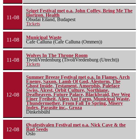
Sziget Festival met o.a. John Coffey, Bring Me The
Horizon, Health
11-08
Óbudai Eiland, Budapest
Tickets
Municipal Waste
11-08
Cafe Calluna (Cafe Calluna (Ommen))
Wolves In The Throne Room
11-08
TivoliVredenburg (TivoliVredenburg (Utrecht))
Tickets
Summer Breeze Festival met o.a. In Flames, Arch
Enemy, Saxon, Lamb Of God, Alestorm, The
Ghost Inside, Testament, Amorphis, Paleface
Swiss, Alcest, Orbit Culture, Northlane,
12-08
Deafheaven, Future Palace, Blackbraid, Der Weg
Einer Freiheit, Alien Ant Farm, Municipal Waste,
Thundermother, From Fall To Spring, Misery
Index, Parasite inc., Groza
Dinkelsbühl
Øyafestivalen Festival met o.a. Nick Cave & the
12-08
Bad Seeds
Oslo