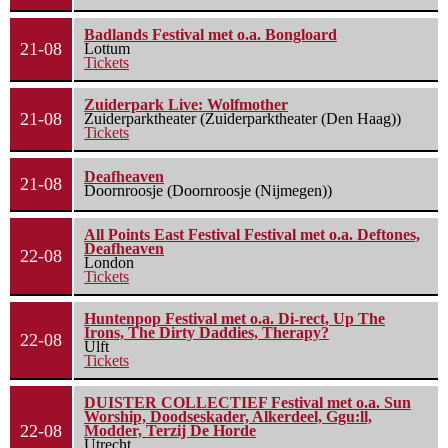
Badlands Festival met o.a. Bongloard
21-08
Lottum
Tickets
Zuiderpark Live: Wolfmother
21-08
Zuiderparktheater (Zuiderparktheater (Den Haag))
Tickets
Deafheaven
21-08
Doornroosje (Doornroosje (Nijmegen))
All Points East Festival Festival met o.a. Deftones,
Deafheaven
22-08
London
Tickets
Huntenpop Festival met o.a. Di-rect, Up The
Irons, The Dirty Daddies, Therapy?
22-08
Ulft
Tickets
DUISTER COLLECTIEF Festival met o.a. Sun
Worship, Doodseskader, Alkerdeel, Ggu:ll,
22-08
Modder, Terzij De Horde
Utrecht