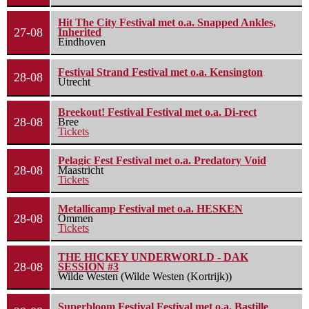
Hit The City Festival met o.a. Snapped Ankles,
27-08
Inherited
Eindhoven
Festival Strand Festival met o.a. Kensington
28-08
Utrecht
Breekout! Festival Festival met o.a. Di-rect
28-08
Bree
Tickets
Pelagic Fest Festival met o.a. Predatory Void
28-08
Maastricht
Tickets
Metallicamp Festival met o.a. HESKEN
28-08
Ommen
Tickets
THE HICKEY UNDERWORLD - DAK
28-08
SESSION #3
Wilde Westen (Wilde Westen (Kortrijk))
Superbloom Festival Festival met o.a. Bastille