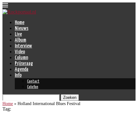
Home
Nieuws
Live
Album
Interview
Video
Column
Prijsvraag
Agenda
Info
Contact
Colofon
Zoeken
Home
»
Holland International Blues Festival
Tag:
Holland International Blues
Festival