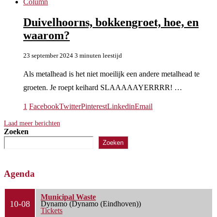
Column
Duivelhoorns, bokkengroet, hoe, en
waarom?
23 september 2024
3 minuten leestijd
Als metalhead is het niet moeilijk een andere metalhead te
groeten. Je roept keihard SLAAAAAYERRRR! …
1
Facebook
Twitter
Pinterest
Linkedin
Email
Laad meer berichten
Zoeken
Zoeken
Agenda
Municipal Waste
10-08
Dynamo (Dynamo (Eindhoven))
Tickets