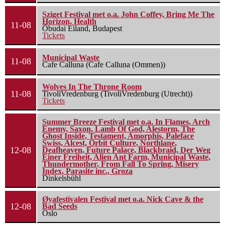
Sziget Festival met o.a. John Coffey, Bring Me The
Horizon, Health
11-08
Óbudai Eiland, Budapest
Tickets
Municipal Waste
11-08
Cafe Calluna (Cafe Calluna (Ommen))
Wolves In The Throne Room
11-08
TivoliVredenburg (TivoliVredenburg (Utrecht))
Tickets
Summer Breeze Festival met o.a. In Flames, Arch
Enemy, Saxon, Lamb Of God, Alestorm, The
Ghost Inside, Testament, Amorphis, Paleface
Swiss, Alcest, Orbit Culture, Northlane,
12-08
Deafheaven, Future Palace, Blackbraid, Der Weg
Einer Freiheit, Alien Ant Farm, Municipal Waste,
Thundermother, From Fall To Spring, Misery
Index, Parasite inc., Groza
Dinkelsbühl
Øyafestivalen Festival met o.a. Nick Cave & the
12-08
Bad Seeds
Oslo