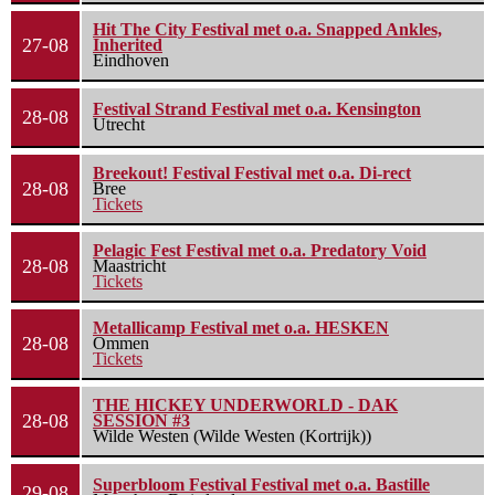
Hit The City Festival met o.a. Snapped Ankles,
27-08
Inherited
Eindhoven
Festival Strand Festival met o.a. Kensington
28-08
Utrecht
Breekout! Festival Festival met o.a. Di-rect
28-08
Bree
Tickets
Pelagic Fest Festival met o.a. Predatory Void
28-08
Maastricht
Tickets
Metallicamp Festival met o.a. HESKEN
28-08
Ommen
Tickets
THE HICKEY UNDERWORLD - DAK
28-08
SESSION #3
Wilde Westen (Wilde Westen (Kortrijk))
Superbloom Festival Festival met o.a. Bastille
29-08