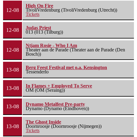
High On Fire
12-08
TivoliVredenburg (TivoliVredenburg (Utrecht))
Tickets
Judas Priest
12-08
013 (013 (Tilburg))
Ntjam Rosie - Who I Am
12-08
Theater aan de Parade (Theater aan de Parade (Den
Bosch))
Berg Feest Festival met o.a. Kensington
13-08
Tessenderlo
In Flames + Employed To Serve
13-08
OM (OM (Seraing))
Dynamo Metalfest Pre-party
13-08
Dynamo (Dynamo (Eindhoven))
The Ghost Inside
13-08
Doornroosje (Doornroosje (Nijmegen))
Tickets