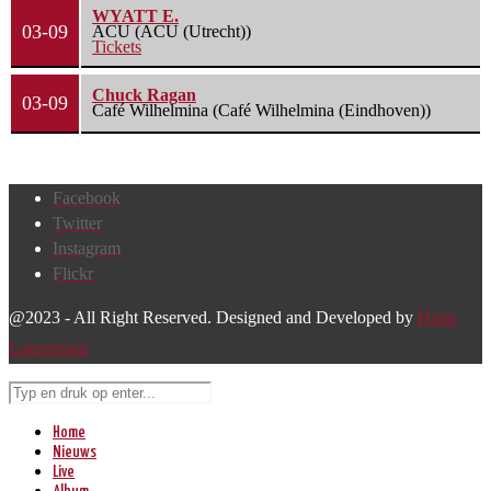
WYATT E.
03-09
ACU (ACU (Utrecht))
Tickets
Chuck Ragan
03-09
Café Wilhelmina (Café Wilhelmina (Eindhoven))
Facebook
Twitter
Instagram
Flickr
@2023 - All Right Reserved. Designed and Developed by
Harm
Lourenssen
Home
Nieuws
Live