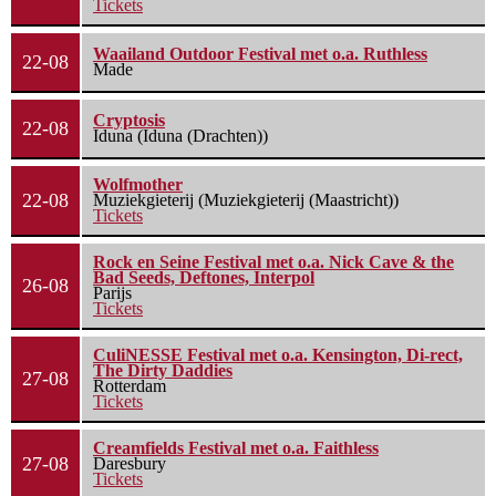
Tickets
Waailand Outdoor Festival met o.a. Ruthless
22-08
Made
Cryptosis
22-08
Iduna (Iduna (Drachten))
Wolfmother
22-08
Muziekgieterij (Muziekgieterij (Maastricht))
Tickets
Rock en Seine Festival met o.a. Nick Cave & the
Bad Seeds, Deftones, Interpol
26-08
Parijs
Tickets
CuliNESSE Festival met o.a. Kensington, Di-rect,
The Dirty Daddies
27-08
Rotterdam
Tickets
Creamfields Festival met o.a. Faithless
27-08
Daresbury
Tickets