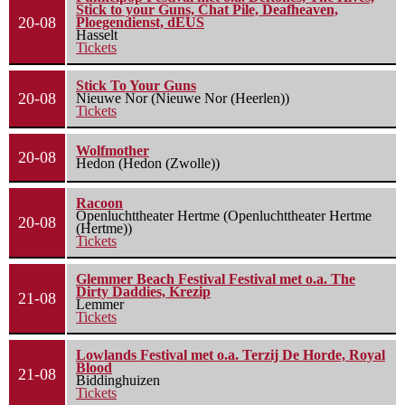
Stick to your Guns, Chat Pile, Deafheaven,
20-08
Ploegendienst, dEUS
Hasselt
Tickets
Stick To Your Guns
20-08
Nieuwe Nor (Nieuwe Nor (Heerlen))
Tickets
Wolfmother
20-08
Hedon (Hedon (Zwolle))
Racoon
Openluchttheater Hertme (Openluchttheater Hertme
20-08
(Hertme))
Tickets
Glemmer Beach Festival Festival met o.a. The
Dirty Daddies, Krezip
21-08
Lemmer
Tickets
Lowlands Festival met o.a. Terzij De Horde, Royal
Blood
21-08
Biddinghuizen
Tickets