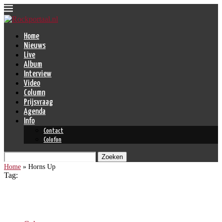
Home
Nieuws
Live
Album
Interview
Video
Column
Prijsvraag
Agenda
Info
Contact
Colofon
Zoeken
Home
»
Horns Up
Tag:
Horns Up