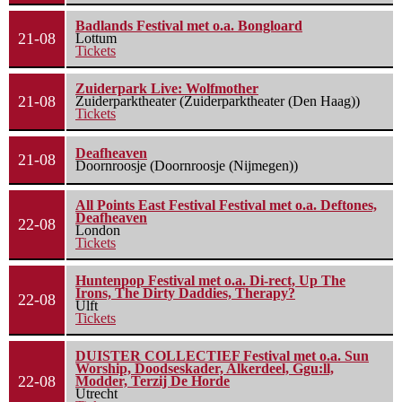
Badlands Festival met o.a. Bongloard
21-08
Lottum
Tickets
Zuiderpark Live: Wolfmother
21-08
Zuiderparktheater (Zuiderparktheater (Den Haag))
Tickets
Deafheaven
21-08
Doornroosje (Doornroosje (Nijmegen))
All Points East Festival Festival met o.a. Deftones,
Deafheaven
22-08
London
Tickets
Huntenpop Festival met o.a. Di-rect, Up The
Irons, The Dirty Daddies, Therapy?
22-08
Ulft
Tickets
DUISTER COLLECTIEF Festival met o.a. Sun
Worship, Doodseskader, Alkerdeel, Ggu:ll,
22-08
Modder, Terzij De Horde
Utrecht