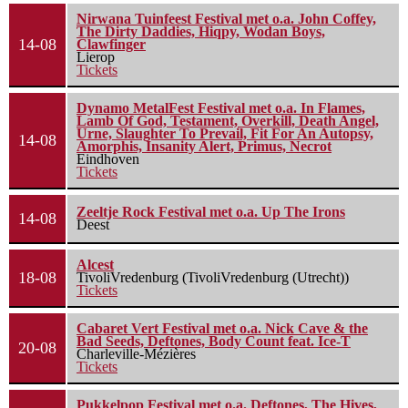
Nirwana Tuinfeest Festival met o.a. John Coffey,
The Dirty Daddies, Hiqpy, Wodan Boys,
14-08
Clawfinger
Lierop
Tickets
Dynamo MetalFest Festival met o.a. In Flames,
Lamb Of God, Testament, Overkill, Death Angel,
Urne, Slaughter To Prevail, Fit For An Autopsy,
14-08
Amorphis, Insanity Alert, Primus, Necrot
Eindhoven
Tickets
Zeeltje Rock Festival met o.a. Up The Irons
14-08
Deest
Alcest
18-08
TivoliVredenburg (TivoliVredenburg (Utrecht))
Tickets
Cabaret Vert Festival met o.a. Nick Cave & the
Bad Seeds, Deftones, Body Count feat. Ice-T
20-08
Charleville-Mézières
Tickets
Pukkelpop Festival met o.a. Deftones, The Hives,