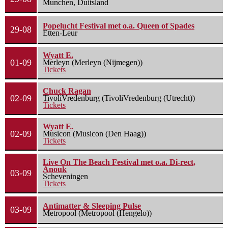
Munchen, Duitsland
Popelucht Festival met o.a. Queen of Spades
29-08
Etten-Leur
Wyatt E.
01-09
Merleyn (Merleyn (Nijmegen))
Tickets
Chuck Ragan
02-09
TivoliVredenburg (TivoliVredenburg (Utrecht))
Tickets
Wyatt E.
02-09
Musicon (Musicon (Den Haag))
Tickets
Live On The Beach Festival met o.a. Di-rect,
Anouk
03-09
Scheveningen
Tickets
Antimatter & Sleeping Pulse
03-09
Metropool (Metropool (Hengelo))