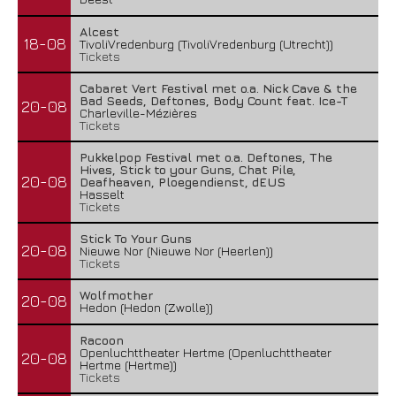
Alcest
18-08
TivoliVredenburg (TivoliVredenburg (Utrecht))
Tickets
Cabaret Vert Festival met o.a. Nick Cave & the
Bad Seeds, Deftones, Body Count feat. Ice-T
20-08
Charleville-Mézières
Tickets
Pukkelpop Festival met o.a. Deftones, The
Hives, Stick to your Guns, Chat Pile,
20-08
Deafheaven, Ploegendienst, dEUS
Hasselt
Tickets
Stick To Your Guns
20-08
Nieuwe Nor (Nieuwe Nor (Heerlen))
Tickets
Wolfmother
20-08
Hedon (Hedon (Zwolle))
Racoon
Openluchttheater Hertme (Openluchttheater
20-08
Hertme (Hertme))
Tickets