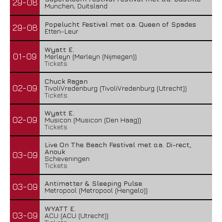
29-08
Munchen, Duitsland
Popelucht Festival met o.a. Queen of Spades
29-08
Etten-Leur
Wyatt E.
01-09
Merleyn (Merleyn (Nijmegen))
Tickets
Chuck Ragan
02-09
TivoliVredenburg (TivoliVredenburg (Utrecht))
Tickets
Wyatt E.
02-09
Musicon (Musicon (Den Haag))
Tickets
Live On The Beach Festival met o.a. Di-rect,
Anouk
03-09
Scheveningen
Tickets
Antimatter & Sleeping Pulse
03-09
Metropool (Metropool (Hengelo))
WYATT E.
03-09
ACU (ACU (Utrecht))