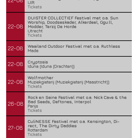
22-08
Ulft
Tickets
DUISTER COLLECTIEF Festival met o.a. Sun
Worship, Doodseskader, Alkerdeel, Ggu:ll,
22-08
Modder, Terzij De Horde
Utrecht
Tickets
Waailand Outdoor Festival met o.a. Ruthless
22-08
Made
Cryptosis
22-08
Iduna (Iduna (Drachten))
Wolfmother
22-08
Muziekgieterij (Muziekgieterij (Maastricht))
Tickets
Rock en Seine Festival met o.a. Nick Cave & the
Bad Seeds, Deftones, Interpol
26-08
Parijs
Tickets
CuliNESSE Festival met o.a. Kensington, Di-
rect, The Dirty Daddies
27-08
Rotterdam
Tickets