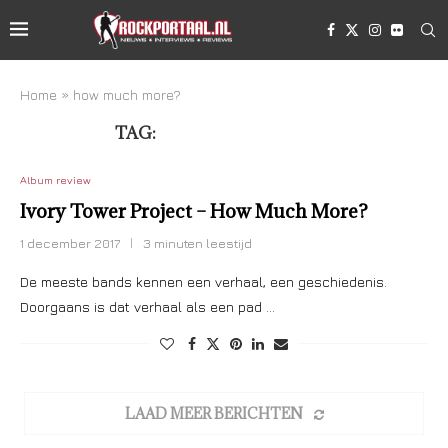
Home
»
how much more?
TAG:
HOW MUCH MORE?
Album review
Ivory Tower Project – How Much More?
1 december 2017
3 minuten leestijd
De meeste bands kennen een verhaal, een geschiedenis.
Doorgaans is dat verhaal als een pad …
LAAD MEER BERICHTEN