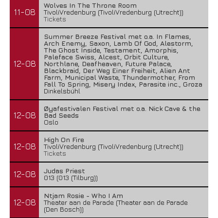
Wolves In The Throne Room
11-08
TivoliVredenburg (TivoliVredenburg (Utrecht))
Tickets
Summer Breeze Festival met o.a. In Flames,
Arch Enemy, Saxon, Lamb Of God, Alestorm,
The Ghost Inside, Testament, Amorphis,
Paleface Swiss, Alcest, Orbit Culture,
12-08
Northlane, Deafheaven, Future Palace,
Blackbraid, Der Weg Einer Freiheit, Alien Ant
Farm, Municipal Waste, Thundermother, From
Fall To Spring, Misery Index, Parasite inc., Groza
Dinkelsbühl
Øyafestivalen Festival met o.a. Nick Cave & the
12-08
Bad Seeds
Oslo
High On Fire
12-08
TivoliVredenburg (TivoliVredenburg (Utrecht))
Tickets
Judas Priest
12-08
013 (013 (Tilburg))
Ntjam Rosie - Who I Am
12-08
Theater aan de Parade (Theater aan de Parade
(Den Bosch))