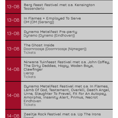
Berg Feest Festival met o.a. Kensington
13-08
Tessenderlo
In Flames + Employed To Serve
13-08
OM (OM (Seraing))
Dynamo Metalfest Pre-party
13-08
Dynamo (Dynamo (Eindhoven))
The Ghost Inside
13-08
Doornroosje (Doornroosje (Nijmegen))
Tickets
Nirwana Tuinfeest Festival met o.a. John Coffey,
The Dirty Daddies, Hiqpy, Wodan Boys,
14-08
Clawfinger
Lierop
Tickets
Dynamo MetalFest Festival met o.a. In Flames,
Lamb Of God, Testament, Overkill, Death Angel,
Urne, Slaughter To Prevail, Fit For An Autopsy,
14-08
Amorphis, Insanity Alert, Primus, Necrot
Eindhoven
Tickets
Zeeltje Rock Festival met o.a. Up The Irons
14-08
Deest