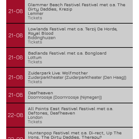
Glemmer Beach Festival Festival met o.a. The
Dirty Daddies, Krezip
21-08
Lemmer
Tickets
Lowlands Festival met o.a. Terzij De Horde,
Royal Blood
21-08
Biddinghuizen
Tickets
Badlands Festival met o.a. Bongloard
21-08
Lottum
Tickets
Zuiderpark Live: Wolfmother
21-08
Zuiderparktheater (Zuiderparktheater (Den Haag))
Tickets
Deafheaven
21-08
Doornroosje (Doornroosje (Nijmegen))
All Points East Festival Festival met o.a.
Deftones, Deafheaven
22-08
London
Tickets
Huntenpop Festival met o.a. Di-rect, Up The
Irons, The Dirty Daddies, Therapy?