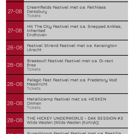
Creamfields Festival met o.a. Faithless
27-08
Daresbury
Tickets
Hit The City Festival met o.a. Snapped Ankles,
27-08
Inherited
Eindhoven
Festival Strand Festival met o.a. Kensington
28-08
Utrecht
Breekout! Festival Festival met o.a. Di-rect
28-08
Bree
Tickets
Pelagic Fest Festival met o.a. Predatory Void
28-08
Maastricht
Tickets
Metallicamp Festival met o.a. HESKEN
28-08
Ommen
Tickets
THE HICKEY UNDERWORLD - DAK SESSION #3
28-08
Wilde Westen (Wilde Westen (Kortrijk))
Superbloom Festival Festival met o.a. Bastille