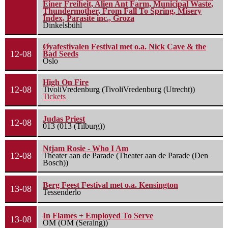
Einer Freiheit, Alien Ant Farm, Municipal Waste,
Thundermother, From Fall To Spring, Misery
Index, Parasite inc., Groza
Dinkelsbühl
Øyafestivalen Festival met o.a. Nick Cave & the
12-08
Bad Seeds
Oslo
High On Fire
12-08
TivoliVredenburg (TivoliVredenburg (Utrecht))
Tickets
Judas Priest
12-08
013 (013 (Tilburg))
Ntjam Rosie - Who I Am
12-08
Theater aan de Parade (Theater aan de Parade (Den
Bosch))
Berg Feest Festival met o.a. Kensington
13-08
Tessenderlo
In Flames + Employed To Serve
13-08
OM (OM (Seraing))