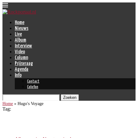
Home
Nieuws
Live
Album
Interview
Video
Column
Prijsvraag
Agenda
Info
Contact
Colofon
Zoeken
Home
»
Hugo's Voyage
Tag:
Hugo’s Voyage