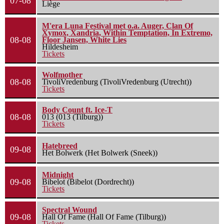
07-08
Liège
M'era Luna Festival met o.a. Auger, Clan Of
Xymox, Xandria, Within Temptation, In Extremo,
08-08
Floor Jansen, White Lies
Hildesheim
Tickets
Wolfmother
08-08
TivoliVredenburg (TivoliVredenburg (Utrecht))
Tickets
Body Count ft. Ice-T
08-08
013 (013 (Tilburg))
Tickets
Hatebreed
09-08
Het Bolwerk (Het Bolwerk (Sneek))
Midnight
09-08
Bibelot (Bibelot (Dordrecht))
Tickets
Spectral Wound
09-08
Hall Of Fame (Hall Of Fame (Tilburg))
Tickets