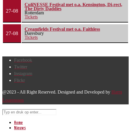
CuliNESSE Festival met o.a. Kensington, Di-rect,
The Dirty Daddies
27-08
Rotterdam
Tickets
Creamfields Festival met o.a. Faithless
27-08
Daresbury
Tickets
Facebook
Twitter
Instagram
Flickr
@2023 - All Right Reserved. Designed and Developed by
Harm
Lourenssen
Home
Nieuws