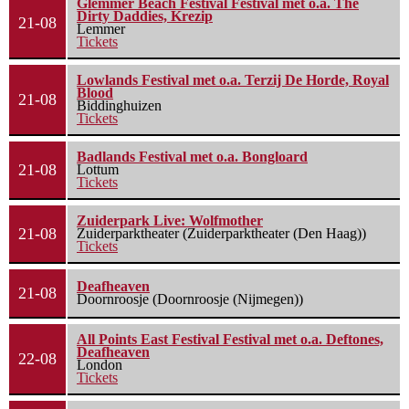
Glemmer Beach Festival Festival met o.a. The
Dirty Daddies, Krezip
21-08
Lemmer
Tickets
Lowlands Festival met o.a. Terzij De Horde, Royal
Blood
21-08
Biddinghuizen
Tickets
Badlands Festival met o.a. Bongloard
21-08
Lottum
Tickets
Zuiderpark Live: Wolfmother
21-08
Zuiderparktheater (Zuiderparktheater (Den Haag))
Tickets
Deafheaven
21-08
Doornroosje (Doornroosje (Nijmegen))
All Points East Festival Festival met o.a. Deftones,
Deafheaven
22-08
London
Tickets