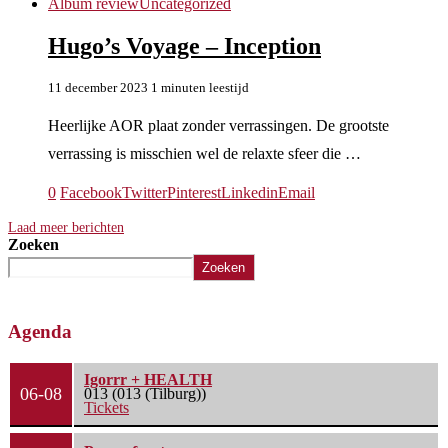
Album review
Uncategorized
Hugo’s Voyage – Inception
11 december 2023
1 minuten leestijd
Heerlijke AOR plaat zonder verrassingen. De grootste
verrassing is misschien wel de relaxte sfeer die …
0
Facebook
Twitter
Pinterest
Linkedin
Email
Laad meer berichten
Zoeken
Zoeken
Agenda
Igorrr + HEALTH
06-08
013 (013 (Tilburg))
Tickets