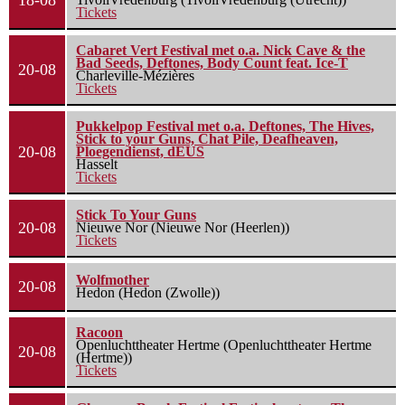
18-08
Tickets
Cabaret Vert Festival met o.a. Nick Cave & the
Bad Seeds, Deftones, Body Count feat. Ice-T
20-08
Charleville-Mézières
Tickets
Pukkelpop Festival met o.a. Deftones, The Hives,
Stick to your Guns, Chat Pile, Deafheaven,
20-08
Ploegendienst, dEUS
Hasselt
Tickets
Stick To Your Guns
20-08
Nieuwe Nor (Nieuwe Nor (Heerlen))
Tickets
Wolfmother
20-08
Hedon (Hedon (Zwolle))
Racoon
Openluchttheater Hertme (Openluchttheater Hertme
20-08
(Hertme))
Tickets