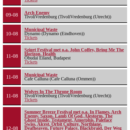
Arch Enemy
09-08
TivoliVredenburg (TivoliVredenburg (Utrecht))
Municipal Waste
10-08
Dynamo (Dynamo (Eindhoven))
Tickets
Sziget Festival met o.a. John Coffey, Bring Me The
Horizon, Health
11-08
Óbudai Eiland, Budapest
Tickets
Municipal Waste
11-08
Cafe Calluna (Cafe Calluna (Ommen))
Wolves In The Throne Room
11-08
TivoliVredenburg (TivoliVredenburg (Utrecht))
Tickets
Summer Breeze Festival met o.a. In Flames, Arch
Enemy, Saxon, Lamb Of God, Alestorm, The
Ghost Inside, Testament, Amorphis, Paleface
Swiss, Alcest, Orbit Culture, Northlane,
12-08
Deafheaven, Future Palace, Blackbraid, Der Weg