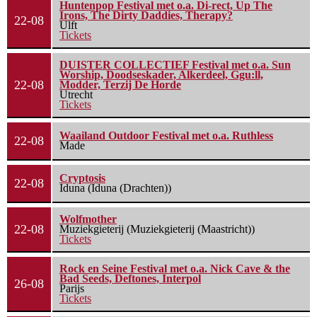
Huntenpop Festival met o.a. Di-rect, Up The
Irons, The Dirty Daddies, Therapy?
22-08
Ulft
Tickets
DUISTER COLLECTIEF Festival met o.a. Sun
Worship, Doodseskader, Alkerdeel, Ggu:ll,
22-08
Modder, Terzij De Horde
Utrecht
Tickets
Waailand Outdoor Festival met o.a. Ruthless
22-08
Made
Cryptosis
22-08
Iduna (Iduna (Drachten))
Wolfmother
22-08
Muziekgieterij (Muziekgieterij (Maastricht))
Tickets
Rock en Seine Festival met o.a. Nick Cave & the
Bad Seeds, Deftones, Interpol
26-08
Parijs
Tickets