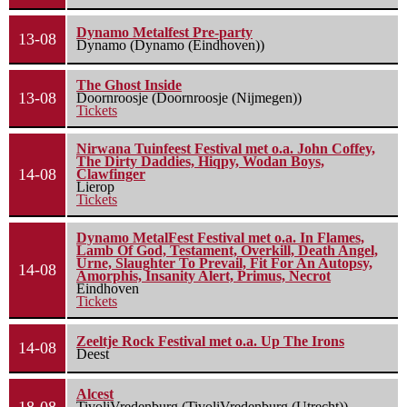
Dynamo Metalfest Pre-party
13-08
Dynamo (Dynamo (Eindhoven))
The Ghost Inside
13-08
Doornroosje (Doornroosje (Nijmegen))
Tickets
Nirwana Tuinfeest Festival met o.a. John Coffey,
The Dirty Daddies, Hiqpy, Wodan Boys,
14-08
Clawfinger
Lierop
Tickets
Dynamo MetalFest Festival met o.a. In Flames,
Lamb Of God, Testament, Overkill, Death Angel,
Urne, Slaughter To Prevail, Fit For An Autopsy,
14-08
Amorphis, Insanity Alert, Primus, Necrot
Eindhoven
Tickets
Zeeltje Rock Festival met o.a. Up The Irons
14-08
Deest
Alcest
TivoliVredenburg (TivoliVredenburg (Utrecht))