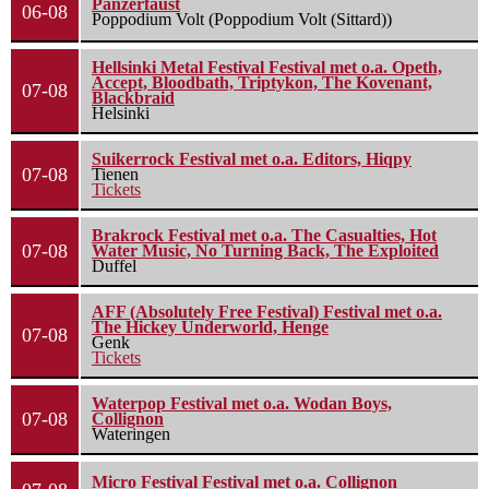
Panzerfaust
06-08
Poppodium Volt (Poppodium Volt (Sittard))
Hellsinki Metal Festival Festival met o.a. Opeth,
Accept, Bloodbath, Triptykon, The Kovenant,
07-08
Blackbraid
Helsinki
Suikerrock Festival met o.a. Editors, Hiqpy
07-08
Tienen
Tickets
Brakrock Festival met o.a. The Casualties, Hot
07-08
Water Music, No Turning Back, The Exploited
Duffel
AFF (Absolutely Free Festival) Festival met o.a.
The Hickey Underworld, Henge
07-08
Genk
Tickets
Waterpop Festival met o.a. Wodan Boys,
07-08
Collignon
Wateringen
Micro Festival Festival met o.a. Collignon