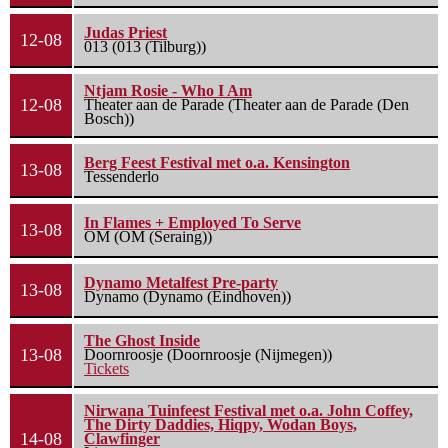
Judas Priest
12-08
013 (013 (Tilburg))
Ntjam Rosie - Who I Am
12-08
Theater aan de Parade (Theater aan de Parade (Den
Bosch))
Berg Feest Festival met o.a. Kensington
13-08
Tessenderlo
In Flames + Employed To Serve
13-08
OM (OM (Seraing))
Dynamo Metalfest Pre-party
13-08
Dynamo (Dynamo (Eindhoven))
The Ghost Inside
13-08
Doornroosje (Doornroosje (Nijmegen))
Tickets
Nirwana Tuinfeest Festival met o.a. John Coffey,
The Dirty Daddies, Hiqpy, Wodan Boys,
14-08
Clawfinger