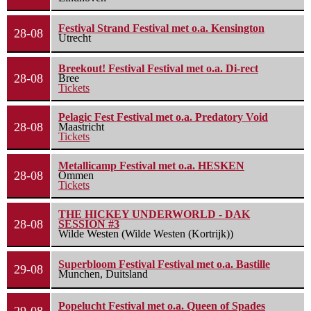
Festival Strand Festival met o.a. Kensington
28-08
Utrecht
Breekout! Festival Festival met o.a. Di-rect
28-08
Bree
Tickets
Pelagic Fest Festival met o.a. Predatory Void
28-08
Maastricht
Tickets
Metallicamp Festival met o.a. HESKEN
28-08
Ommen
Tickets
THE HICKEY UNDERWORLD - DAK
28-08
SESSION #3
Wilde Westen (Wilde Westen (Kortrijk))
Superbloom Festival Festival met o.a. Bastille
29-08
Munchen, Duitsland
Popelucht Festival met o.a. Queen of Spades