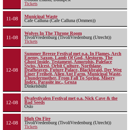
Tickets
Municipal Waste
11-08
Cafe Calluna (Cafe Calluna (Ommen))
Wolves In The Throne Room
11-08
TivoliVredenburg (TivoliVredenburg (Utrecht))
Tickets
Summer Breeze Festival met o.a. In Flames, Arch
Enemy, Saxon, Lamb Of God, Alestorm, The
Ghost Inside, Testament, Amorphis, Paleface
Swiss, Alcest, Orbit Culture, Northlane,
12-08
Deafheaven, Future Palace, Blackbraid, Der Weg
Einer Freiheit, Alien Ant Farm, Municipal Waste,
Thundermother, From Fall To Spring, Misery
Index, Parasite inc., Groza
Dinkelsbühl
Øyafestivalen Festival met o.a. Nick Cave & the
12-08
Bad Seeds
Oslo
High On Fire
12-08
TivoliVredenburg (TivoliVredenburg (Utrecht))
Tickets