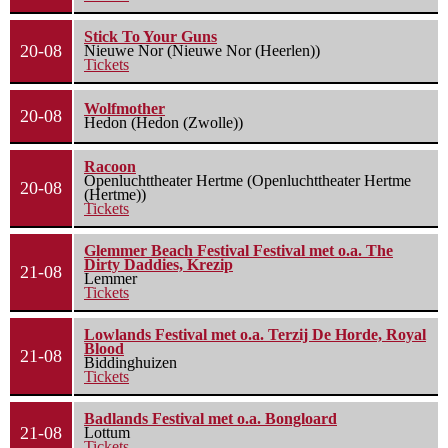
Stick To Your Guns
20-08
Nieuwe Nor (Nieuwe Nor (Heerlen))
Tickets
Wolfmother
20-08
Hedon (Hedon (Zwolle))
Racoon
Openluchttheater Hertme (Openluchttheater Hertme
20-08
(Hertme))
Tickets
Glemmer Beach Festival Festival met o.a. The
Dirty Daddies, Krezip
21-08
Lemmer
Tickets
Lowlands Festival met o.a. Terzij De Horde, Royal
Blood
21-08
Biddinghuizen
Tickets
Badlands Festival met o.a. Bongloard
21-08
Lottum
Tickets