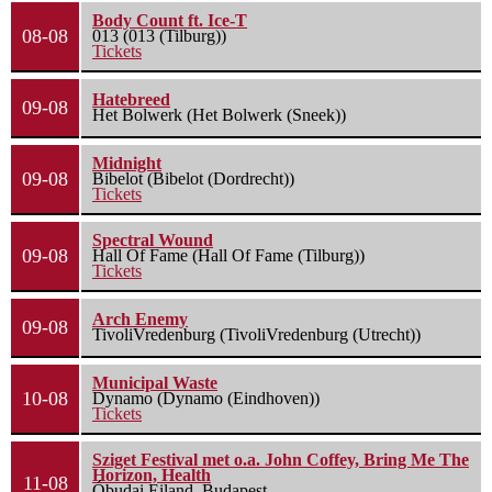
Body Count ft. Ice-T
08-08
013 (013 (Tilburg))
Tickets
Hatebreed
09-08
Het Bolwerk (Het Bolwerk (Sneek))
Midnight
09-08
Bibelot (Bibelot (Dordrecht))
Tickets
Spectral Wound
09-08
Hall Of Fame (Hall Of Fame (Tilburg))
Tickets
Arch Enemy
09-08
TivoliVredenburg (TivoliVredenburg (Utrecht))
Municipal Waste
10-08
Dynamo (Dynamo (Eindhoven))
Tickets
Sziget Festival met o.a. John Coffey, Bring Me The
Horizon, Health
11-08
Óbudai Eiland, Budapest