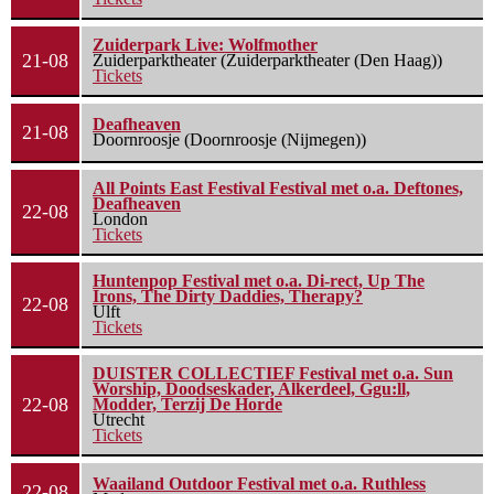
Zuiderpark Live: Wolfmother
21-08
Zuiderparktheater (Zuiderparktheater (Den Haag))
Tickets
Deafheaven
21-08
Doornroosje (Doornroosje (Nijmegen))
All Points East Festival Festival met o.a. Deftones,
Deafheaven
22-08
London
Tickets
Huntenpop Festival met o.a. Di-rect, Up The
Irons, The Dirty Daddies, Therapy?
22-08
Ulft
Tickets
DUISTER COLLECTIEF Festival met o.a. Sun
Worship, Doodseskader, Alkerdeel, Ggu:ll,
22-08
Modder, Terzij De Horde
Utrecht
Tickets
Waailand Outdoor Festival met o.a. Ruthless
22-08