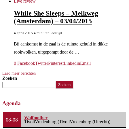
Live review
While She Sleeps – Melkweg
(Amsterdam) – 03/04/2015
4 april 2015
4 minuten leestijd
Bij aankomst in de zaal is de ruimte gehuld in dikke
rookwolken, uitgepompt door de …
0
Facebook
Twitter
Pinterest
Linkedin
Email
Laad meer berichten
Zoeken
Zoeken
Agenda
Wolfmother
08-08
TivoliVredenburg (TivoliVredenburg (Utrecht))