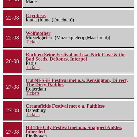
Made
Cryptosis
22-08
Iduna (Iduna (Drachten))
Wolfmother
22-08
Muziekgieterij (Muziekgieterij (Maastricht))
Tickets
Rock en Seine Festival met o.a. Nick Cave & the
Bad Seeds, Deftones, Interpol
26-08
Parijs
Tickets
CuliNESSE Festival met o.a. Kensington, Di-rect,
The Dirty Daddies
27-08
Rotterdam
Tickets
Creamfields Festival met o.a. Faithless
27-08
Daresbury
Tickets
Hit The City Festival met o.a. Snapped Ankles,
27-08
Inherited
Eindhoven