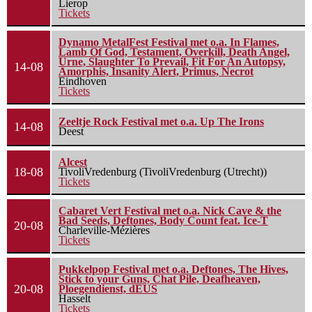
Lierop
Tickets
Dynamo MetalFest Festival met o.a. In Flames,
Lamb Of God, Testament, Overkill, Death Angel,
Urne, Slaughter To Prevail, Fit For An Autopsy,
14-08
Amorphis, Insanity Alert, Primus, Necrot
Eindhoven
Tickets
Zeeltje Rock Festival met o.a. Up The Irons
14-08
Deest
Alcest
18-08
TivoliVredenburg (TivoliVredenburg (Utrecht))
Tickets
Cabaret Vert Festival met o.a. Nick Cave & the
Bad Seeds, Deftones, Body Count feat. Ice-T
20-08
Charleville-Mézières
Tickets
Pukkelpop Festival met o.a. Deftones, The Hives,
Stick to your Guns, Chat Pile, Deafheaven,
20-08
Ploegendienst, dEUS
Hasselt
Tickets