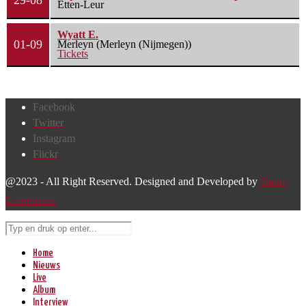
29-08
Etten-Leur
Wyatt E.
01-09
Merleyn (Merleyn (Nijmegen))
Tickets
Facebook
Twitter
Instagram
Flickr
@2023 - All Right Reserved. Designed and Developed by
Harm
Lourenssen
Home
Nieuws
Live
Album
Interview