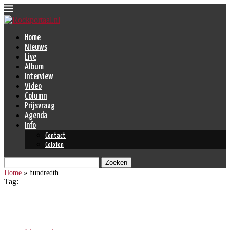
Home
Nieuws
Live
Album
Interview
Video
Column
Prijsvraag
Agenda
Info
Contact
Colofon
Zoeken
Home
»
hundredth
Tag:
hundredth