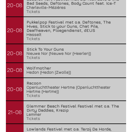
Bad Seeds, Deftones, Body Count feat. Ice-T
20-08
Charleville-Mézières
Tickets
Pukkelpop Festival met o.a. Deftones, The
Hives, Stick to your Guns, Chat Pile,
20-08
Deafheaven, Ploegendienst, dEUS
Hasselt
Tickets
Stick To Your Guns
20-08
Nieuwe Nor (Nieuwe Nor (Heerlen))
Tickets
Wolfmother
20-08
Hedon (Hedon (Zwolle))
Racoon
Openluchttheater Hertme (Openluchttheater
20-08
Hertme (Hertme))
Tickets
Glemmer Beach Festival Festival met o.a. The
Dirty Daddies, Krezip
21-08
Lemmer
Tickets
Lowlands Festival met o.a. Terzij De Horde,