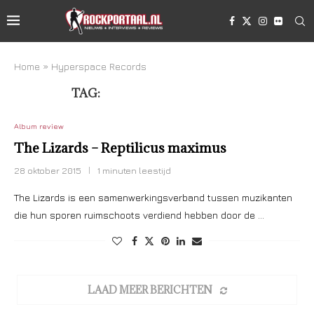
Home
»
Hyperspace Records
TAG:
HYPERSPACE RECORDS
Album review
The Lizards – Reptilicus maximus
28 oktober 2015
1 minuten leestijd
The Lizards is een samenwerkingsverband tussen muzikanten
die hun sporen ruimschoots verdiend hebben door de …
LAAD MEER BERICHTEN