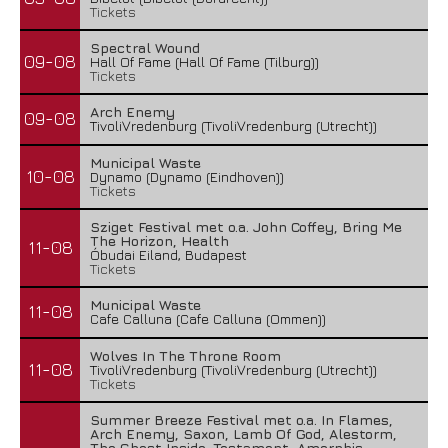
Tickets
Spectral Wound
09-08
Hall Of Fame (Hall Of Fame (Tilburg))
Tickets
Arch Enemy
09-08
TivoliVredenburg (TivoliVredenburg (Utrecht))
Municipal Waste
10-08
Dynamo (Dynamo (Eindhoven))
Tickets
Sziget Festival met o.a. John Coffey, Bring Me
The Horizon, Health
11-08
Óbudai Eiland, Budapest
Tickets
Municipal Waste
11-08
Cafe Calluna (Cafe Calluna (Ommen))
Wolves In The Throne Room
11-08
TivoliVredenburg (TivoliVredenburg (Utrecht))
Tickets
Summer Breeze Festival met o.a. In Flames,
Arch Enemy, Saxon, Lamb Of God, Alestorm,
The Ghost Inside, Testament, Amorphis,