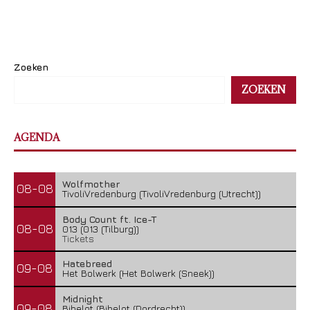
Zoeken
ZOEKEN
AGENDA
Wolfmother
08-08
TivoliVredenburg (TivoliVredenburg (Utrecht))
Body Count ft. Ice-T
08-08
013 (013 (Tilburg))
Tickets
Hatebreed
09-08
Het Bolwerk (Het Bolwerk (Sneek))
Midnight
09-08
Bibelot (Bibelot (Dordrecht))