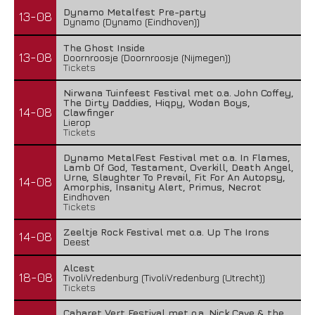
Dynamo Metalfest Pre-party
13-08
Dynamo (Dynamo (Eindhoven))
The Ghost Inside
13-08
Doornroosje (Doornroosje (Nijmegen))
Tickets
Nirwana Tuinfeest Festival met o.a. John Coffey,
The Dirty Daddies, Hiqpy, Wodan Boys,
14-08
Clawfinger
Lierop
Tickets
Dynamo MetalFest Festival met o.a. In Flames,
Lamb Of God, Testament, Overkill, Death Angel,
Urne, Slaughter To Prevail, Fit For An Autopsy,
14-08
Amorphis, Insanity Alert, Primus, Necrot
Eindhoven
Tickets
Zeeltje Rock Festival met o.a. Up The Irons
14-08
Deest
Alcest
18-08
TivoliVredenburg (TivoliVredenburg (Utrecht))
Tickets
Cabaret Vert Festival met o.a. Nick Cave & the