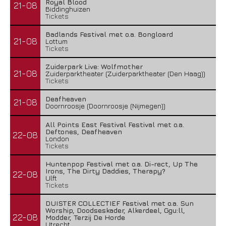
Royal Blood
21-08
Biddinghuizen
Tickets
Badlands Festival met o.a. Bongloard
21-08
Lottum
Tickets
Zuiderpark Live: Wolfmother
21-08
Zuiderparktheater (Zuiderparktheater (Den Haag))
Tickets
Deafheaven
21-08
Doornroosje (Doornroosje (Nijmegen))
All Points East Festival Festival met o.a.
Deftones, Deafheaven
22-08
London
Tickets
Huntenpop Festival met o.a. Di-rect, Up The
Irons, The Dirty Daddies, Therapy?
22-08
Ulft
Tickets
DUISTER COLLECTIEF Festival met o.a. Sun
Worship, Doodseskader, Alkerdeel, Ggu:ll,
22-08
Modder, Terzij De Horde
Utrecht