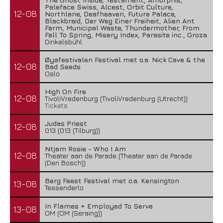
Paleface Swiss, Alcest, Orbit Culture,
12-08
Northlane, Deafheaven, Future Palace,
Blackbraid, Der Weg Einer Freiheit, Alien Ant
Farm, Municipal Waste, Thundermother, From
Fall To Spring, Misery Index, Parasite inc., Groza
Dinkelsbühl
Øyafestivalen Festival met o.a. Nick Cave & the
12-08
Bad Seeds
Oslo
High On Fire
12-08
TivoliVredenburg (TivoliVredenburg (Utrecht))
Tickets
Judas Priest
12-08
013 (013 (Tilburg))
Ntjam Rosie - Who I Am
12-08
Theater aan de Parade (Theater aan de Parade
(Den Bosch))
Berg Feest Festival met o.a. Kensington
13-08
Tessenderlo
In Flames + Employed To Serve
13-08
OM (OM (Seraing))