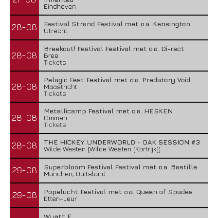
Eindhoven
Festival Strand Festival met o.a. Kensington
28-08
Utrecht
Breekout! Festival Festival met o.a. Di-rect
28-08
Bree
Tickets
Pelagic Fest Festival met o.a. Predatory Void
28-08
Maastricht
Tickets
Metallicamp Festival met o.a. HESKEN
28-08
Ommen
Tickets
THE HICKEY UNDERWORLD - DAK SESSION #3
28-08
Wilde Westen (Wilde Westen (Kortrijk))
Superbloom Festival Festival met o.a. Bastille
29-08
Munchen, Duitsland
Popelucht Festival met o.a. Queen of Spades
29-08
Etten-Leur
Wyatt E.