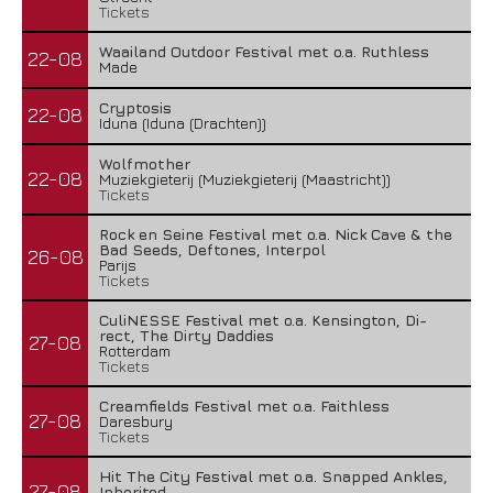
Tickets
Waailand Outdoor Festival met o.a. Ruthless
22-08
Made
Cryptosis
22-08
Iduna (Iduna (Drachten))
Wolfmother
22-08
Muziekgieterij (Muziekgieterij (Maastricht))
Tickets
Rock en Seine Festival met o.a. Nick Cave & the
Bad Seeds, Deftones, Interpol
26-08
Parijs
Tickets
CuliNESSE Festival met o.a. Kensington, Di-
rect, The Dirty Daddies
27-08
Rotterdam
Tickets
Creamfields Festival met o.a. Faithless
27-08
Daresbury
Tickets
Hit The City Festival met o.a. Snapped Ankles,
27-08
Inherited