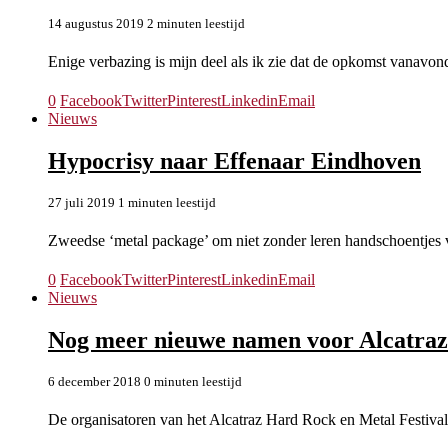
14 augustus 2019
2 minuten leestijd
Enige verbazing is mijn deel als ik zie dat de opkomst vanavond
0
Facebook
Twitter
Pinterest
Linkedin
Email
Nieuws
Hypocrisy naar Effenaar Eindhoven
27 juli 2019
1 minuten leestijd
Zweedse ‘metal package’ om niet zonder leren handschoentjes
0
Facebook
Twitter
Pinterest
Linkedin
Email
Nieuws
Nog meer nieuwe namen voor Alcatraz
6 december 2018
0 minuten leestijd
De organisatoren van het Alcatraz Hard Rock en Metal Festival 