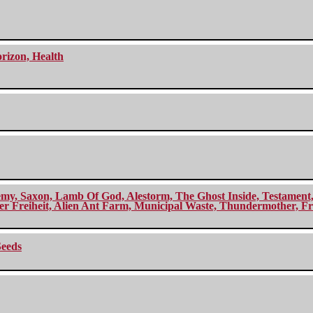
orizon, Health
my, Saxon, Lamb Of God, Alestorm, The Ghost Inside, Testament, A
r Freiheit, Alien Ant Farm, Municipal Waste, Thundermother, Fro
Seeds