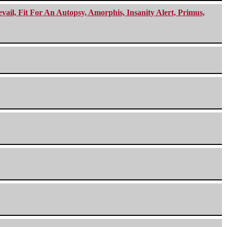
ail, Fit For An Autopsy, Amorphis, Insanity Alert, Primus,