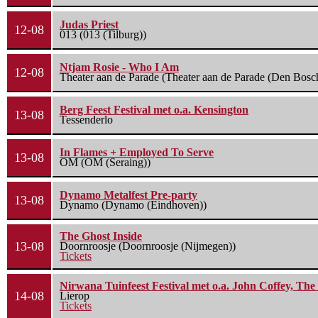
Judas Priest
12-08
013 (013 (Tilburg))
Ntjam Rosie - Who I Am
12-08
Theater aan de Parade (Theater aan de Parade (Den Bosc
Berg Feest Festival met o.a. Kensington
13-08
Tessenderlo
In Flames + Employed To Serve
13-08
OM (OM (Seraing))
Dynamo Metalfest Pre-party
13-08
Dynamo (Dynamo (Eindhoven))
The Ghost Inside
13-08
Doornroosje (Doornroosje (Nijmegen))
Tickets
Nirwana Tuinfeest Festival met o.a. John Coffey, Th
14-08
Lierop
Tickets