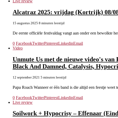
Live review
Alcatraz 2025: vrijdag (Kortrijk) 08/0
15 augustus 2025
8 minuten leestijd
De eerste officiële festivaldag vangt aan onder een bewolkte h
0
Facebook
Twitter
Pinterest
Linkedin
Email
Video
Unmute Us met de nieuwe video's van 
Black And Damned, Catalysis, Hypoc
12 september 2021
5 minuten leestijd
Papa Roach Wanneer er één band is die altijd een feestje weet
0
Facebook
Twitter
Pinterest
Linkedin
Email
Live review
Soilwork + Hypocrisy – Effenaar (Ein