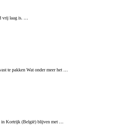
 vrij laag is. …
 vast te pakken Wat onder meer het …
in Kortrijk (België) blijven met …