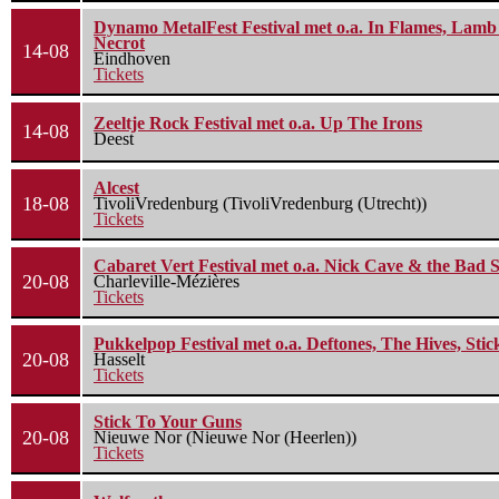
Dynamo MetalFest Festival met o.a. In Flames, Lamb O
Necrot
14-08
Eindhoven
Tickets
Zeeltje Rock Festival met o.a. Up The Irons
14-08
Deest
Alcest
18-08
TivoliVredenburg (TivoliVredenburg (Utrecht))
Tickets
Cabaret Vert Festival met o.a. Nick Cave & the Bad S
20-08
Charleville-Mézières
Tickets
Pukkelpop Festival met o.a. Deftones, The Hives, Sti
20-08
Hasselt
Tickets
Stick To Your Guns
20-08
Nieuwe Nor (Nieuwe Nor (Heerlen))
Tickets