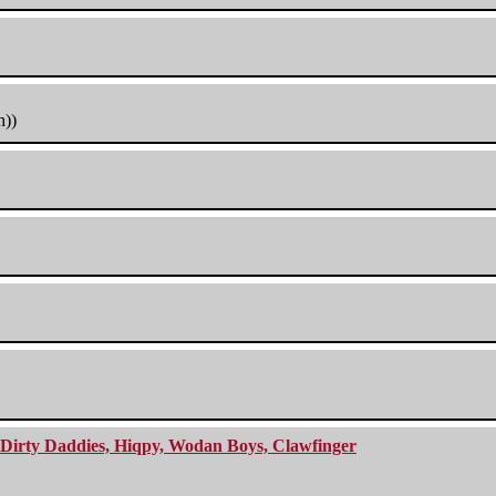
h))
e Dirty Daddies, Hiqpy, Wodan Boys, Clawfinger