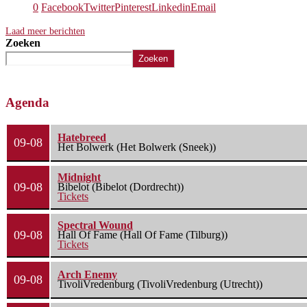
0
Facebook
Twitter
Pinterest
Linkedin
Email
Laad meer berichten
Zoeken
Zoeken
Agenda
Hatebreed
09-08
Het Bolwerk (Het Bolwerk (Sneek))
Midnight
09-08
Bibelot (Bibelot (Dordrecht))
Tickets
Spectral Wound
09-08
Hall Of Fame (Hall Of Fame (Tilburg))
Tickets
Arch Enemy
09-08
TivoliVredenburg (TivoliVredenburg (Utrecht))