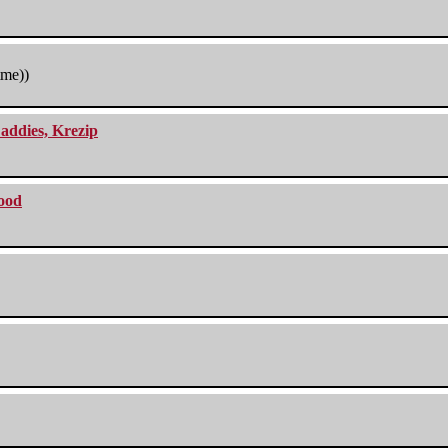
tme))
addies, Krezip
lood