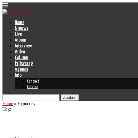
Home
Nieuws
Live
Album
Interview
Video
Column
Prijsvraag
Agenda
Info
Contact
Colofon
Zoeken
Home
»
Hypocrisy
Tag:
Hypocrisy