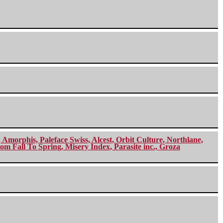
morphis, Paleface Swiss, Alcest, Orbit Culture, Northlane,
m Fall To Spring, Misery Index, Parasite inc., Groza