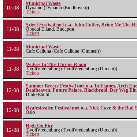
Municipal Waste
10-08
Dynamo (Dynamo (Eindhoven))
Tickets
Sziget Festival met o.a. John Coffey, Bring Me The H
11-08
Óbudai Eiland, Budapest
Tickets
Municipal Waste
11-08
Cafe Calluna (Cafe Calluna (Ommen))
Wolves In The Throne Room
11-08
TivoliVredenburg (TivoliVredenburg (Utrecht))
Tickets
Summer Breeze Festival met o.a. In Flames, Arch Ene
12-08
Deafheaven, Future Palace, Blackbraid, Der Weg Eine
Dinkelsbühl
Øyafestivalen Festival met o.a. Nick Cave & the Bad 
12-08
Oslo
High On Fire
12-08
TivoliVredenburg (TivoliVredenburg (Utrecht))
Tickets