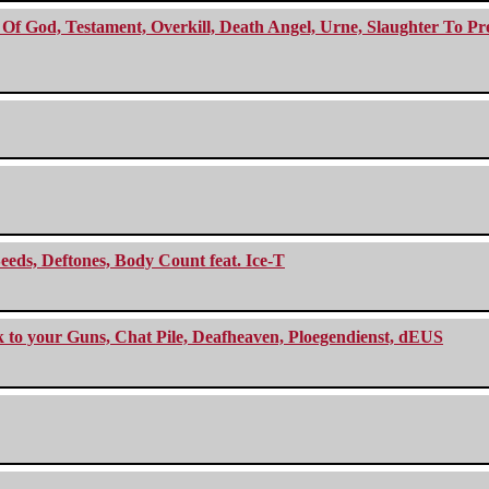
f God, Testament, Overkill, Death Angel, Urne, Slaughter To Prev
eeds, Deftones, Body Count feat. Ice-T
ck to your Guns, Chat Pile, Deafheaven, Ploegendienst, dEUS