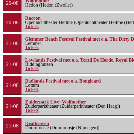
Wolfmother
20-08
Hedon (Hedon (Zwolle))
Racoon
20-08
Openluchttheater Hertme (Openluchttheater Hertme (Her
Tickets
Glemmer Beach Festival Festival met o.a. The Dirty D
21-08
Lemmer
Tickets
Lowlands Festival met o.a. Terzij De Horde, Royal B
21-08
Biddinghuizen
Tickets
Badlands Festival met o.a. Bongloard
21-08
Lottum
Tickets
Zuiderpark Live: Wolfmother
21-08
Zuiderparktheater (Zuiderparktheater (Den Haag))
Tickets
Deafheaven
21-08
Doornroosje (Doornroosje (Nijmegen))