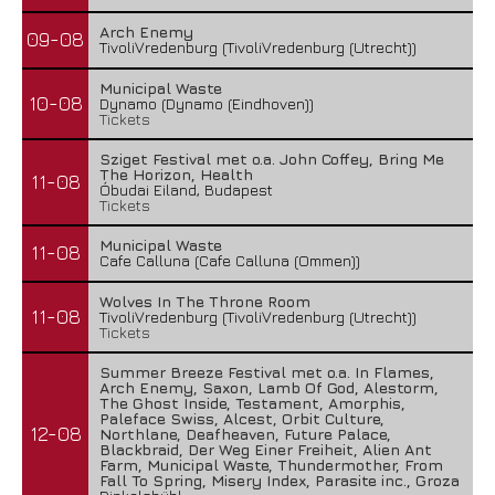
Arch Enemy
09-08
TivoliVredenburg (TivoliVredenburg (Utrecht))
Municipal Waste
10-08
Dynamo (Dynamo (Eindhoven))
Tickets
Sziget Festival met o.a. John Coffey, Bring Me
The Horizon, Health
11-08
Óbudai Eiland, Budapest
Tickets
Municipal Waste
11-08
Cafe Calluna (Cafe Calluna (Ommen))
Wolves In The Throne Room
11-08
TivoliVredenburg (TivoliVredenburg (Utrecht))
Tickets
Summer Breeze Festival met o.a. In Flames,
Arch Enemy, Saxon, Lamb Of God, Alestorm,
The Ghost Inside, Testament, Amorphis,
Paleface Swiss, Alcest, Orbit Culture,
12-08
Northlane, Deafheaven, Future Palace,
Blackbraid, Der Weg Einer Freiheit, Alien Ant
Farm, Municipal Waste, Thundermother, From
Fall To Spring, Misery Index, Parasite inc., Groza