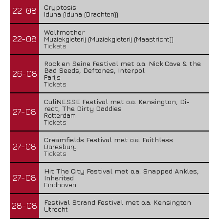
Cryptosis
22-08
Iduna (Iduna (Drachten))
Wolfmother
22-08
Muziekgieterij (Muziekgieterij (Maastricht))
Tickets
Rock en Seine Festival met o.a. Nick Cave & the
Bad Seeds, Deftones, Interpol
26-08
Parijs
Tickets
CuliNESSE Festival met o.a. Kensington, Di-
rect, The Dirty Daddies
27-08
Rotterdam
Tickets
Creamfields Festival met o.a. Faithless
27-08
Daresbury
Tickets
Hit The City Festival met o.a. Snapped Ankles,
27-08
Inherited
Eindhoven
Festival Strand Festival met o.a. Kensington
28-08
Utrecht