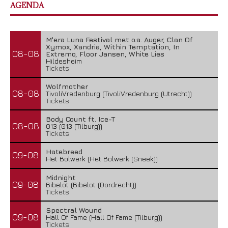
AGENDA
M'era Luna Festival met o.a. Auger, Clan Of
Xymox, Xandria, Within Temptation, In
08-08
Extremo, Floor Jansen, White Lies
Hildesheim
Tickets
Wolfmother
08-08
TivoliVredenburg (TivoliVredenburg (Utrecht))
Tickets
Body Count ft. Ice-T
08-08
013 (013 (Tilburg))
Tickets
Hatebreed
09-08
Het Bolwerk (Het Bolwerk (Sneek))
Midnight
09-08
Bibelot (Bibelot (Dordrecht))
Tickets
Spectral Wound
09-08
Hall Of Fame (Hall Of Fame (Tilburg))
Tickets