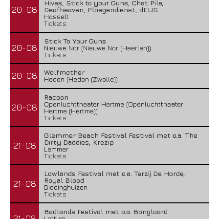
Hives, Stick to your Guns, Chat Pile,
20-08
Deafheaven, Ploegendienst, dEUS
Hasselt
Tickets
Stick To Your Guns
20-08
Nieuwe Nor (Nieuwe Nor (Heerlen))
Tickets
Wolfmother
20-08
Hedon (Hedon (Zwolle))
Racoon
Openluchttheater Hertme (Openluchttheater
20-08
Hertme (Hertme))
Tickets
Glemmer Beach Festival Festival met o.a. The
Dirty Daddies, Krezip
21-08
Lemmer
Tickets
Lowlands Festival met o.a. Terzij De Horde,
Royal Blood
21-08
Biddinghuizen
Tickets
Badlands Festival met o.a. Bongloard
21-08
Lottum