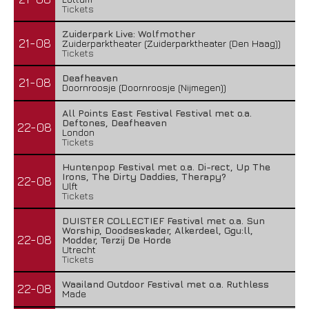
Tickets
Zuiderpark Live: Wolfmother
21-08
Zuiderparktheater (Zuiderparktheater (Den Haag))
Tickets
Deafheaven
21-08
Doornroosje (Doornroosje (Nijmegen))
All Points East Festival Festival met o.a.
Deftones, Deafheaven
22-08
London
Tickets
Huntenpop Festival met o.a. Di-rect, Up The
Irons, The Dirty Daddies, Therapy?
22-08
Ulft
Tickets
DUISTER COLLECTIEF Festival met o.a. Sun
Worship, Doodseskader, Alkerdeel, Ggu:ll,
22-08
Modder, Terzij De Horde
Utrecht
Tickets
Waailand Outdoor Festival met o.a. Ruthless
22-08
Made