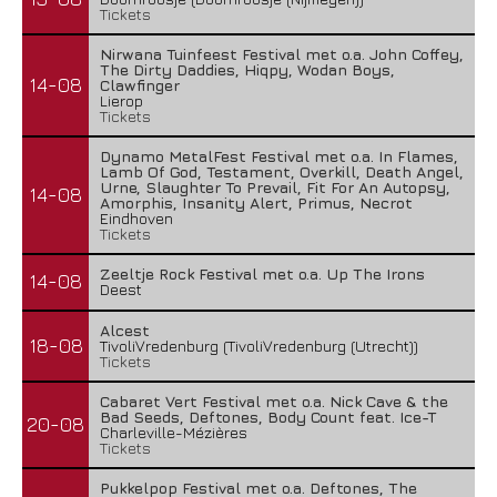
Tickets
Nirwana Tuinfeest Festival met o.a. John Coffey,
The Dirty Daddies, Hiqpy, Wodan Boys,
14-08
Clawfinger
Lierop
Tickets
Dynamo MetalFest Festival met o.a. In Flames,
Lamb Of God, Testament, Overkill, Death Angel,
Urne, Slaughter To Prevail, Fit For An Autopsy,
14-08
Amorphis, Insanity Alert, Primus, Necrot
Eindhoven
Tickets
Zeeltje Rock Festival met o.a. Up The Irons
14-08
Deest
Alcest
18-08
TivoliVredenburg (TivoliVredenburg (Utrecht))
Tickets
Cabaret Vert Festival met o.a. Nick Cave & the
Bad Seeds, Deftones, Body Count feat. Ice-T
20-08
Charleville-Mézières
Tickets
Pukkelpop Festival met o.a. Deftones, The