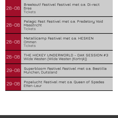
Breekout! Festival Festival met o.a. Di-rect
28-08
Bree
Tickets
Pelagic Fest Festival met o.a. Predatory Void
28-08
Maastricht
Tickets
Metallicamp Festival met o.a. HESKEN
28-08
Ommen
Tickets
THE HICKEY UNDERWORLD - DAK SESSION #3
28-08
Wilde Westen (Wilde Westen (Kortrijk))
Superbloom Festival Festival met o.a. Bastille
29-08
Munchen, Duitsland
Popelucht Festival met o.a. Queen of Spades
29-08
Etten-Leur