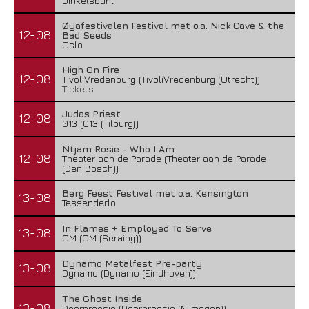
Dinkelsbühl
Øyafestivalen Festival met o.a. Nick Cave & the
12-08
Bad Seeds
Oslo
High On Fire
12-08
TivoliVredenburg (TivoliVredenburg (Utrecht))
Tickets
Judas Priest
12-08
013 (013 (Tilburg))
Ntjam Rosie - Who I Am
12-08
Theater aan de Parade (Theater aan de Parade
(Den Bosch))
Berg Feest Festival met o.a. Kensington
13-08
Tessenderlo
In Flames + Employed To Serve
13-08
OM (OM (Seraing))
Dynamo Metalfest Pre-party
13-08
Dynamo (Dynamo (Eindhoven))
The Ghost Inside
13-08
Doornroosje (Doornroosje (Nijmegen))