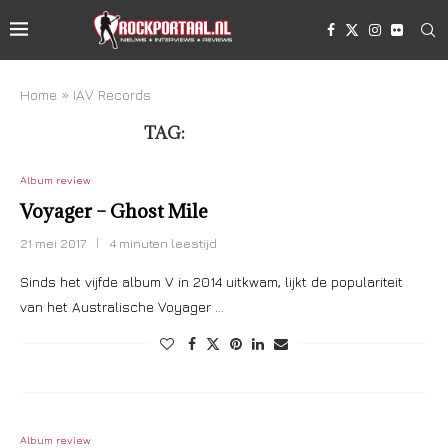
Home
»
IAV Records
TAG:
IAV RECORDS
Album review
Voyager – Ghost Mile
21 mei 2017
4 minuten leestijd
Sinds het vijfde album V in 2014 uitkwam, lijkt de populariteit
van het Australische Voyager …
Album review