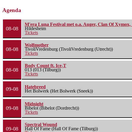
Agenda
M'era Luna Festival met o.a. Auger, Clan Of Xymox, 
08-08
Hildesheim
Tickets
Wolfmother
08-08
TivoliVredenburg (TivoliVredenburg (Utrecht))
Tickets
Body Count ft. Ice-T
08-08
013 (013 (Tilburg))
Tickets
Hatebreed
09-08
Het Bolwerk (Het Bolwerk (Sneek))
Midnight
09-08
Bibelot (Bibelot (Dordrecht))
Tickets
Spectral Wound
09-08
Hall Of Fame (Hall Of Fame (Tilburg))