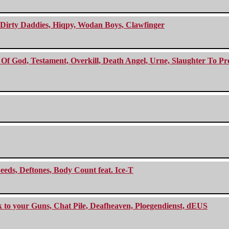
e Dirty Daddies, Hiqpy, Wodan Boys, Clawfinger
f God, Testament, Overkill, Death Angel, Urne, Slaughter To Prev
eeds, Deftones, Body Count feat. Ice-T
ck to your Guns, Chat Pile, Deafheaven, Ploegendienst, dEUS