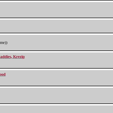
tme))
addies, Krezip
lood