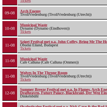
Tickets
Arch Enemy
09-08
TivoliVredenburg (TivoliVredenburg (Utrecht))
Municipal Waste
10-08
Dynamo (Dynamo (Eindhoven))
Tickets
Sziget Festival met o.a. John Coffey, Bring Me The H
11-08
Óbudai Eiland, Budapest
Tickets
Municipal Waste
11-08
Cafe Calluna (Cafe Calluna (Ommen))
Wolves In The Throne Room
11-08
TivoliVredenburg (TivoliVredenburg (Utrecht))
Tickets
Summer Breeze Festival met o.a. In Flames, Arch Ene
12-08
Deafheaven, Future Palace, Blackbraid, Der Weg Eine
Dinkelsbühl
Øyafestivalen Festival met o.a. Nick Cave & the Bad 