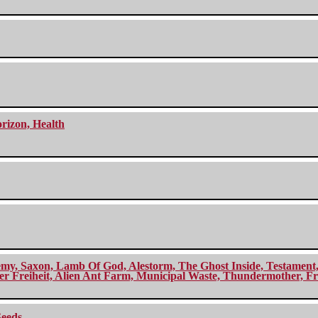
orizon, Health
my, Saxon, Lamb Of God, Alestorm, The Ghost Inside, Testament, A
r Freiheit, Alien Ant Farm, Municipal Waste, Thundermother, Fro
Seeds