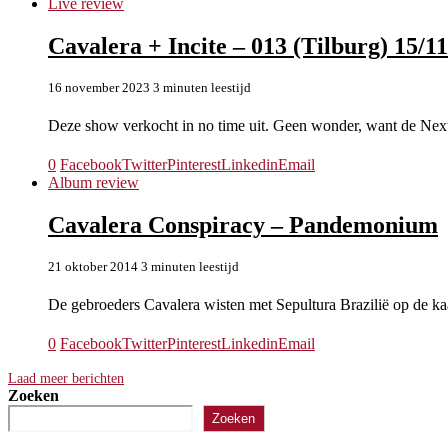
Live review
Cavalera + Incite – 013 (Tilburg) 15/1
16 november 2023
3 minuten leestijd
Deze show verkocht in no time uit. Geen wonder, want de Nex
0
Facebook
Twitter
Pinterest
Linkedin
Email
Album review
Cavalera Conspiracy – Pandemonium
21 oktober 2014
3 minuten leestijd
De gebroeders Cavalera wisten met Sepultura Brazilië op de kaar
0
Facebook
Twitter
Pinterest
Linkedin
Email
Laad meer berichten
Zoeken
Zoeken