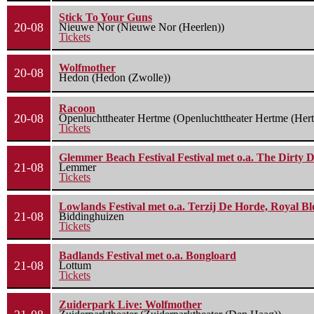
Stick To Your Guns
20-08
Nieuwe Nor (Nieuwe Nor (Heerlen))
Tickets
Wolfmother
20-08
Hedon (Hedon (Zwolle))
Racoon
20-08
Openluchttheater Hertme (Openluchttheater Hertme (Her
Tickets
Glemmer Beach Festival Festival met o.a. The Dirty D
21-08
Lemmer
Tickets
Lowlands Festival met o.a. Terzij De Horde, Royal B
21-08
Biddinghuizen
Tickets
Badlands Festival met o.a. Bongloard
21-08
Lottum
Tickets
Zuiderpark Live: Wolfmother