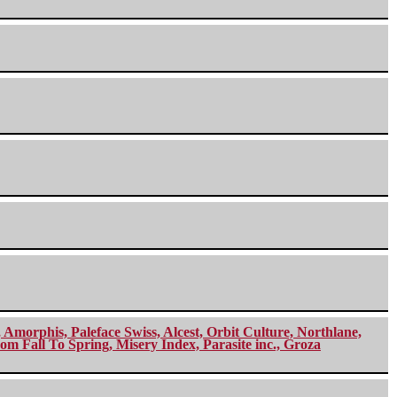
morphis, Paleface Swiss, Alcest, Orbit Culture, Northlane,
m Fall To Spring, Misery Index, Parasite inc., Groza