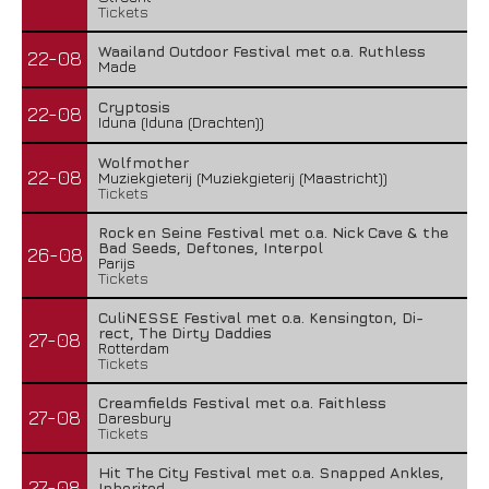
Tickets
Waailand Outdoor Festival met o.a. Ruthless
22-08
Made
Cryptosis
22-08
Iduna (Iduna (Drachten))
Wolfmother
22-08
Muziekgieterij (Muziekgieterij (Maastricht))
Tickets
Rock en Seine Festival met o.a. Nick Cave & the
Bad Seeds, Deftones, Interpol
26-08
Parijs
Tickets
CuliNESSE Festival met o.a. Kensington, Di-
rect, The Dirty Daddies
27-08
Rotterdam
Tickets
Creamfields Festival met o.a. Faithless
27-08
Daresbury
Tickets
Hit The City Festival met o.a. Snapped Ankles,
27-08
Inherited