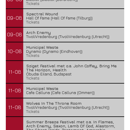
Tickets
Spectral Wound
09-08
Hall Of Fame (Hall Of Fame (Tilburg))
Tickets
Arch Enemy
09-08
TivoliVredenburg (TivoliVredenburg (Utrecht))
Municipal Waste
10-08
Dynamo (Dynamo (Eindhoven))
Tickets
Sziget Festival met o.a. John Coffey, Bring Me
The Horizon, Health
11-08
Óbudai Eiland, Budapest
Tickets
Municipal Waste
11-08
Cafe Calluna (Cafe Calluna (Ommen))
Wolves In The Throne Room
11-08
TivoliVredenburg (TivoliVredenburg (Utrecht))
Tickets
Summer Breeze Festival met o.a. In Flames,
Arch Enemy, Saxon, Lamb Of God, Alestorm,
The Ghost Inside, Testament, Amorphis,