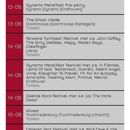
Dynamo Metalfest Pre-party
13-08
Dynamo (Dynamo (Eindhoven))
The Ghost Inside
13-08
Doornroosje (Doornroosje (Nijmegen))
Tickets
Nirwana Tuinfeest Festival met o.a. John Coffey,
The Dirty Daddies, Hiqpy, Wodan Boys,
14-08
Clawfinger
Lierop
Tickets
Dynamo MetalFest Festival met o.a. In Flames,
Lamb Of God, Testament, Overkill, Death Angel,
Urne, Slaughter To Prevail, Fit For An Autopsy,
14-08
Amorphis, Insanity Alert, Primus, Necrot
Eindhoven
Tickets
Zeeltje Rock Festival met o.a. Up The Irons
14-08
Deest
Alcest
18-08
TivoliVredenburg (TivoliVredenburg (Utrecht))
Tickets
Cabaret Vert Festival met o.a. Nick Cave & the