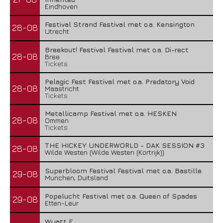
Eindhoven
Festival Strand Festival met o.a. Kensington
28-08
Utrecht
Breekout! Festival Festival met o.a. Di-rect
28-08
Bree
Tickets
Pelagic Fest Festival met o.a. Predatory Void
28-08
Maastricht
Tickets
Metallicamp Festival met o.a. HESKEN
28-08
Ommen
Tickets
THE HICKEY UNDERWORLD - DAK SESSION #3
28-08
Wilde Westen (Wilde Westen (Kortrijk))
Superbloom Festival Festival met o.a. Bastille
29-08
Munchen, Duitsland
Popelucht Festival met o.a. Queen of Spades
29-08
Etten-Leur
Wyatt E.