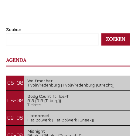
Zoeken
ZOEKEN
AGENDA
Wolfmother
08-08
TivoliVredenburg (TivoliVredenburg (Utrecht))
Body Count ft. Ice-T
08-08
013 (013 (Tilburg))
Tickets
Hatebreed
09-08
Het Bolwerk (Het Bolwerk (Sneek))
Midnight
09-08
Bibelot (Bibelot (Dordrecht))