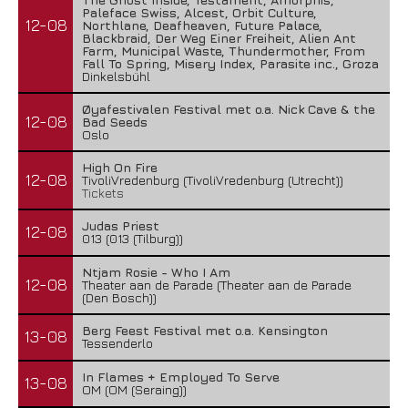
Paleface Swiss, Alcest, Orbit Culture,
12-08
Northlane, Deafheaven, Future Palace,
Blackbraid, Der Weg Einer Freiheit, Alien Ant
Farm, Municipal Waste, Thundermother, From
Fall To Spring, Misery Index, Parasite inc., Groza
Dinkelsbühl
Øyafestivalen Festival met o.a. Nick Cave & the
12-08
Bad Seeds
Oslo
High On Fire
12-08
TivoliVredenburg (TivoliVredenburg (Utrecht))
Tickets
Judas Priest
12-08
013 (013 (Tilburg))
Ntjam Rosie - Who I Am
12-08
Theater aan de Parade (Theater aan de Parade
(Den Bosch))
Berg Feest Festival met o.a. Kensington
13-08
Tessenderlo
In Flames + Employed To Serve
13-08
OM (OM (Seraing))