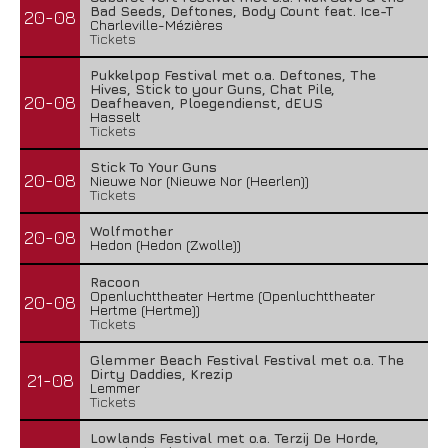
Bad Seeds, Deftones, Body Count feat. Ice-T
20-08
Charleville-Mézières
Tickets
Pukkelpop Festival met o.a. Deftones, The
Hives, Stick to your Guns, Chat Pile,
20-08
Deafheaven, Ploegendienst, dEUS
Hasselt
Tickets
Stick To Your Guns
20-08
Nieuwe Nor (Nieuwe Nor (Heerlen))
Tickets
Wolfmother
20-08
Hedon (Hedon (Zwolle))
Racoon
Openluchttheater Hertme (Openluchttheater
20-08
Hertme (Hertme))
Tickets
Glemmer Beach Festival Festival met o.a. The
Dirty Daddies, Krezip
21-08
Lemmer
Tickets
Lowlands Festival met o.a. Terzij De Horde,