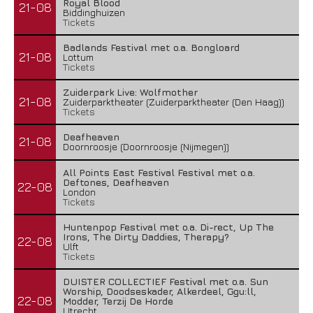
Royal Blood
21-08
Biddinghuizen
Tickets
Badlands Festival met o.a. Bongloard
21-08
Lottum
Tickets
Zuiderpark Live: Wolfmother
21-08
Zuiderparktheater (Zuiderparktheater (Den Haag))
Tickets
Deafheaven
21-08
Doornroosje (Doornroosje (Nijmegen))
All Points East Festival Festival met o.a.
Deftones, Deafheaven
22-08
London
Tickets
Huntenpop Festival met o.a. Di-rect, Up The
Irons, The Dirty Daddies, Therapy?
22-08
Ulft
Tickets
DUISTER COLLECTIEF Festival met o.a. Sun
Worship, Doodseskader, Alkerdeel, Ggu:ll,
22-08
Modder, Terzij De Horde
Utrecht