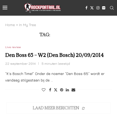
Home
»
In My Tree
TAG:
IN MY TREE
Live review
Den Boss 65 – W2 (Den Bosch) 20/09/2014
22 september 2014
5 minuten leestijd
“It’s Bosch Time!” Onder de noemer “Den Boss 65” wordt er
vandaag stilgestaan bij de …
LAAD MEER BERICHTEN